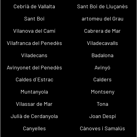
Cebrià de Vallalta
Sant Boi de Lluçanès
Sant Boi
artomeu del Grau
Vilanova del Camí
Cabrera de Mar
Vilafranca del Penedès
Viladecavalls
Viladecans
Badalona
Avinyonet del Penedès
Avinyó
Caldes d´Estrac
Calders
Muntanyola
Montseny
Vilassar de Mar
Tona
Julià de Cerdanyola
Joan Despí
Canyelles
Cànoves i Samalús