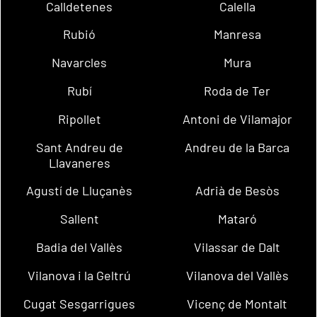
Calldetenes
Calella
Rubió
Manresa
Navarcles
Mura
Rubí
Roda de Ter
Ripollet
Antoni de Vilamajor
Sant Andreu de
Andreu de la Barca
Llavaneres
Agustí de Lluçanès
Adrià de Besòs
Sallent
Mataró
Badia del Vallès
Vilassar de Dalt
Vilanova i la Geltrú
Vilanova del Vallès
Cugat Sesgarrigues
Vicenç de Montalt