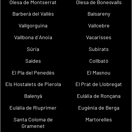
Olesa de Montserrat
Olesa de Bonesvalls
Barberà del Vallès
Balsareny
Vallgorguina
Vallcebre
Vallbona d´Anoia
Vacarisses
Súria
Subirats
Saldes
Collbató
El Pla del Penedès
El Masnou
Els Hostalets de Pierola
El Prat de Llobregat
Balenyà
Eulàlia de Ronçana
Eulàlia de Riuprimer
Eugènia de Berga
Santa Coloma de
Martorelles
Gramenet