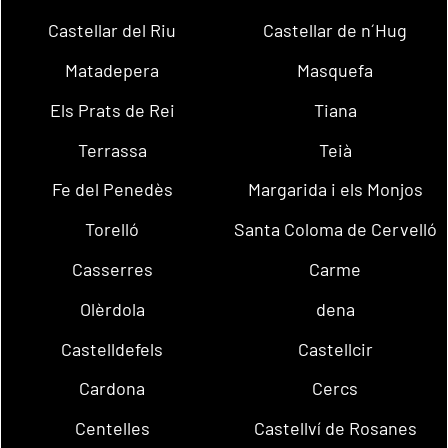
Castellar del Riu
Castellar de n´Hug
Matadepera
Masquefa
Els Prats de Rei
Tiana
Terrassa
Teià
Fe del Penedès
Margarida i els Monjos
Torelló
Santa Coloma de Cervelló
Casserres
Carme
Olèrdola
dena
Castelldefels
Castellcir
Cardona
Cercs
Centelles
Castellví de Rosanes