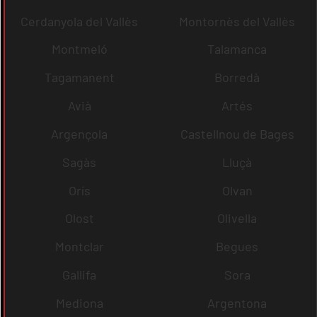
Cerdanyola del Vallès
Montornès del Vallès
Montmeló
Talamanca
Tagamanent
Borredà
Avià
Artés
Argençola
Castellnou de Bages
Sagàs
Lluçà
Orís
Olvan
Olost
Olivella
Montclar
Begues
Gallifa
Sora
Mediona
Argentona