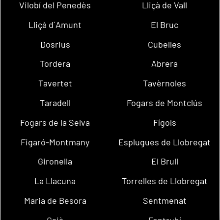
Vilobí del Penedès
Lliçà de Vall
Lliçà d´Amunt
El Bruc
Dosrius
Cubelles
Tordera
Abrera
Tavertet
Tavèrnoles
Taradell
Fogars de Montclús
Fogars de la Selva
Fígols
Figaró-Montmany
Esplugues de Llobregat
Gironella
El Brull
La Llacuna
Torrelles de Llobregat
Maria de Besora
Sentmenat
Gaià
Fontrubí