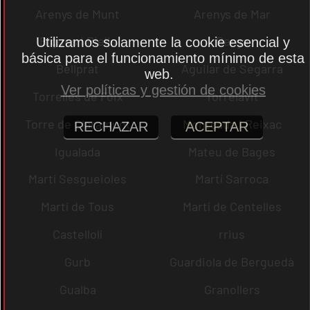
Arenys de Munt
Arenys de Mar
Bigues i Riells
Berga
Utilizamos solamente la cookie esencial y
básica para el funcionamiento mínimo de esta
Bellprat
Aguilar de Segarra
web.
Ver políticas y gestión de cookies
Torrelles de Foix
Torrelavit
Torre de Claramunt
Montcada i Reixac
RECHAZAR
ACEPTAR
Igualada
Mateu de Bages
Martí Sesgueioles
Martí Sarroca
Martí de Tous
Martí de Centelles
Castellolí
rrius
Gurb
Guardiola de Berguedà
Gualba
Granollers