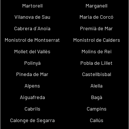
Martorell
Marganell
Vilanova de Sau
Maria de Corcó
Cabrera d´Anoia
Premià de Mar
Monistrol de Montserrat
Monistrol de Calders
Mollet del Vallès
Molins de Rei
Polinyà
Pobla de Lillet
Pineda de Mar
Castellbisbal
Alpens
Alella
Aiguafreda
Bagà
Cabrils
Campins
Calonge de Segarra
Callús