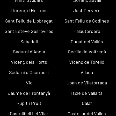
Martí d´Albars
Llorenç Savall
Llorenç d´Hortons
Just Desvern
Sant Feliu de Llobregat
Sant Feliu de Codines
Sant Esteve Sesrovires
Palautordera
Sabadell
Cugat del Vallès
Sadurní d´Anoia
Cecília de Voltregà
Vicenç dels Horts
Vicenç de Torelló
Sadurní d´Osormort
Vilada
Vic
Joan de Vilatorrada
Jaume de Frontanyà
Iscle de Vallalta
Rupit i Pruit
Calaf
Castellbell i el Vilar
Castellar del Vallès