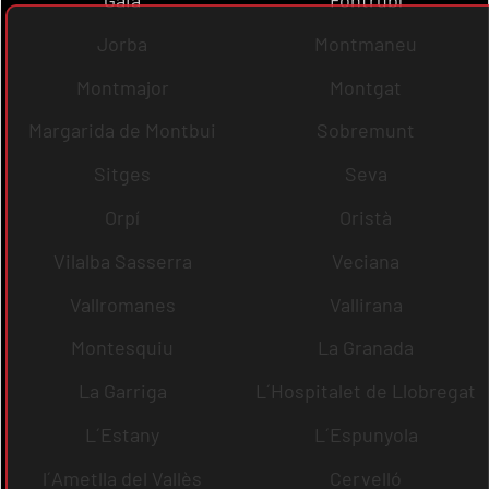
Jorba
Montmaneu
Montmajor
Montgat
Margarida de Montbui
Sobremunt
Sitges
Seva
Orpí
Oristà
Vilalba Sasserra
Veciana
Vallromanes
Vallirana
Montesquiu
La Granada
La Garriga
L´Hospitalet de Llobregat
L´Estany
L´Espunyola
l´Ametlla del Vallès
Cervelló