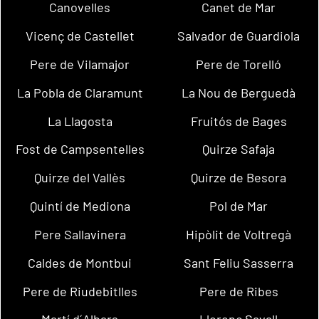
Canovelles
Canet de Mar
Vicenç de Castellet
Salvador de Guardiola
Pere de Vilamajor
Pere de Torelló
La Pobla de Claramunt
La Nou de Berguedà
La Llagosta
Fruitós de Bages
Fost de Campsentelles
Quirze Safaja
Quirze del Vallès
Quirze de Besora
Quintí de Mediona
Pol de Mar
Pere Sallavinera
Hipòlit de Voltregà
Caldes de Montbui
Sant Feliu Sasserra
Pere de Riudebitlles
Pere de Ribes