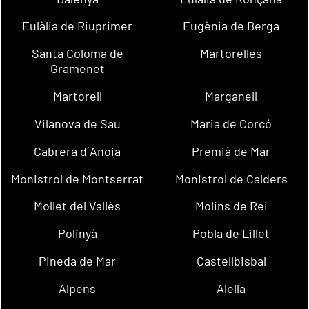
Eulàlia de Riuprimer
Eugènia de Berga
Santa Coloma de
Martorelles
Gramenet
Martorell
Marganell
Vilanova de Sau
Maria de Corcó
Cabrera d´Anoia
Premià de Mar
Monistrol de Montserrat
Monistrol de Calders
Mollet del Vallès
Molins de Rei
Polinyà
Pobla de Lillet
Pineda de Mar
Castellbisbal
Alpens
Alella