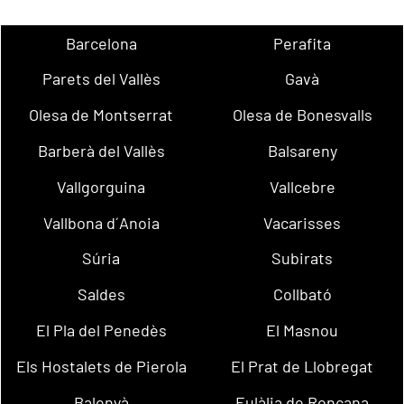
Barcelona
Perafita
Parets del Vallès
Gavà
Olesa de Montserrat
Olesa de Bonesvalls
Barberà del Vallès
Balsareny
Vallgorguina
Vallcebre
Vallbona d´Anoia
Vacarisses
Súria
Subirats
Saldes
Collbató
El Pla del Penedès
El Masnou
Els Hostalets de Pierola
El Prat de Llobregat
Balenyà
Eulàlia de Ronçana