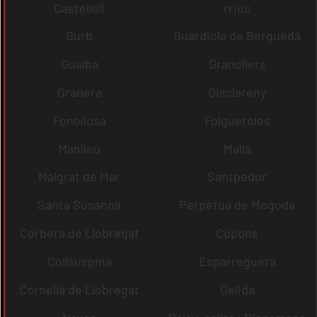
Castellolí
rrius
Gurb
Guardiola de Berguedà
Gualba
Granollers
Granera
Gisclareny
Fonollosa
Folgueroles
Manlleu
Malla
Malgrat de Mar
Santpedor
Santa Susanna
Perpètua de Mogoda
Corbera de Llobregat
Copons
Collsuspina
Esparreguera
Cornellà de Llobregat
Gelida