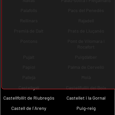
Navas
Palau-solità i Plegamans
Palafolls
Pacs del Penedès
Rellinars
Rajadell
Premià de Dalt
Prats de Lluçanès
Pontons
Pont de Vilomara i
Rocafort
Pujalt
Puigdàlber
Papiol
Palma de Cervelló
Pallejà
Moià
Castellgalí
Castellfullit del Boix
Castellfollit de Riubregós
Castellet i la Gornal
Castell de l´Areny
Puig-reig