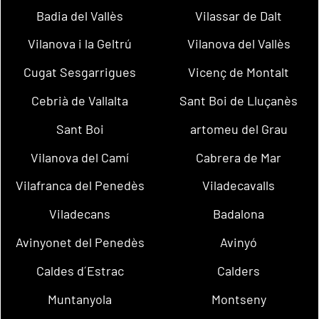
Badia del Vallès
Vilassar de Dalt
Vilanova i la Geltrú
Vilanova del Vallès
Cugat Sesgarrigues
Vicenç de Montalt
Cebrià de Vallalta
Sant Boi de Lluçanès
Sant Boi
artomeu del Grau
Vilanova del Camí
Cabrera de Mar
Vilafranca del Penedès
Viladecavalls
Viladecans
Badalona
Avinyonet del Penedès
Avinyó
Caldes d´Estrac
Calders
Muntanyola
Montseny