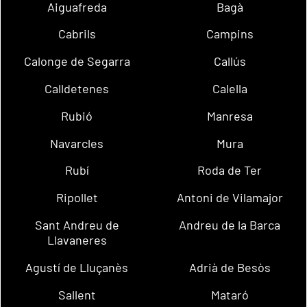
Aiguafreda
Bagà
Cabrils
Campins
Calonge de Segarra
Callús
Calldetenes
Calella
Rubió
Manresa
Navarcles
Mura
Rubí
Roda de Ter
Ripollet
Antoni de Vilamajor
Sant Andreu de
Andreu de la Barca
Llavaneres
Agustí de Lluçanès
Adrià de Besòs
Sallent
Mataró