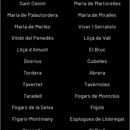
Sant Celoni
Maria de Martorelles
Maria de Palautordera
Maria de Miralles
Maria de Merlès
Viver i Serrateix
Vilobí del Penedès
Lliçà de Vall
Lliçà d´Amunt
El Bruc
Dosrius
Cubelles
Tordera
Abrera
Tavertet
Tavèrnoles
Taradell
Fogars de Montclús
Fogars de la Selva
Fígols
Figaró-Montmany
Esplugues de Llobregat