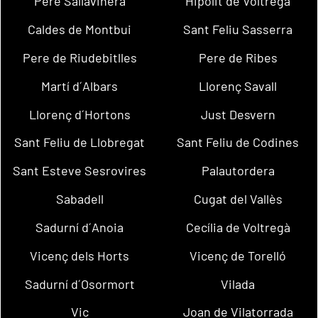
Pere Sallavinera
Hipòlit de Voltregà
Caldes de Montbui
Sant Feliu Sasserra
Pere de Riudebitlles
Pere de Ribes
Martí d´Albars
Llorenç Savall
Llorenç d´Hortons
Just Desvern
Sant Feliu de Llobregat
Sant Feliu de Codines
Sant Esteve Sesrovires
Palautordera
Sabadell
Cugat del Vallès
Sadurní d´Anoia
Cecília de Voltregà
Vicenç dels Horts
Vicenç de Torelló
Sadurní d´Osormort
Vilada
Vic
Joan de Vilatorrada