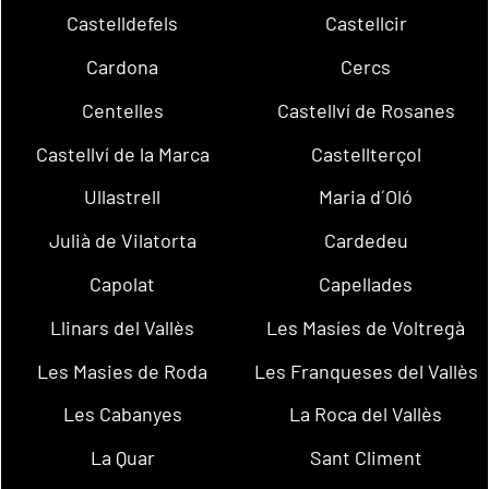
Castelldefels
Castellcir
Cardona
Cercs
Centelles
Castellví de Rosanes
Castellví de la Marca
Castellterçol
Ullastrell
Maria d´Oló
Julià de Vilatorta
Cardedeu
Capolat
Capellades
Llinars del Vallès
Les Masíes de Voltregà
Les Masies de Roda
Les Franqueses del Vallès
Les Cabanyes
La Roca del Vallès
La Quar
Sant Climent