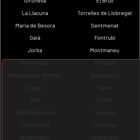
Gironella
El Brull
La Llacuna
Torrelles de Llobregat
Maria de Besora
Sentmenat
Gaià
Fontrubí
Jorba
Montmaneu
Montmajor
Montgat
Margarida de Montbui
Sobremunt
Sitges
Seva
Orpí
Oristà
Vilalba Sasserra
Veciana
Vallromanes
Vallirana
Montesquiu
La Granada