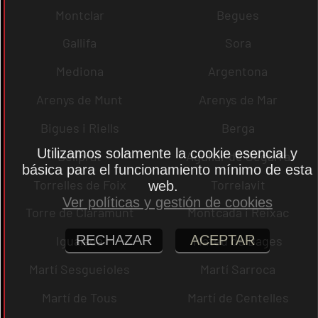
Montclar
Begues
Gallifa
Sora
Mediona
Argentona
Arenys de Munt
Arenys de Mar
Bigues i Riells
Berga
Utilizamos solamente la cookie esencial y
Bellprat
Aguilar de Segarra
básica para el funcionamiento mínimo de esta
Torrelles de Foix
Torrelavit
web.
Ver políticas y gestión de cookies
Torre de Claramunt
Montcada i Reixac
RECHAZAR
ACEPTAR
Igualada
Mateu de Bages
Martí Sesgueioles
Martí Sarroca
Martí de Tous
Martí de Centelles