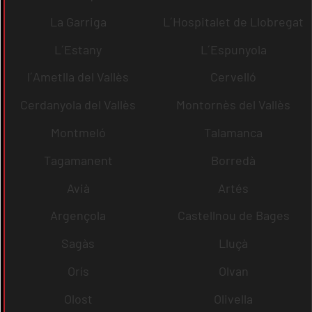
La Garriga
L´Hospitalet de Llobregat
L´Estany
L´Espunyola
l´Ametlla del Vallès
Cervelló
Cerdanyola del Vallès
Montornès del Vallès
Montmeló
Talamanca
Tagamanent
Borredà
Avià
Artés
Argençola
Castellnou de Bages
Sagàs
Lluçà
Orís
Olvan
Olost
Olivella