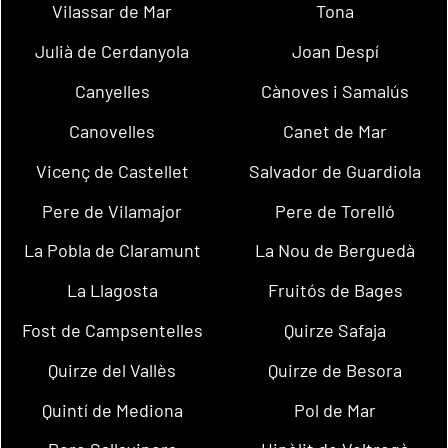
Vilassar de Mar
Tona
Julià de Cerdanyola
Joan Despí
Canyelles
Cànoves i Samalús
Canovelles
Canet de Mar
Vicenç de Castellet
Salvador de Guardiola
Pere de Vilamajor
Pere de Torelló
La Pobla de Claramunt
La Nou de Berguedà
La Llagosta
Fruitós de Bages
Fost de Campsentelles
Quirze Safaja
Quirze del Vallès
Quirze de Besora
Quintí de Mediona
Pol de Mar