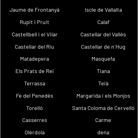
Jaume de Frontanyà
Iscle de Vallalta
Rupit i Pruit
Calaf
Castellbell i el Vilar
Castellar del Vallès
Castellar del Riu
Castellar de n´Hug
Matadepera
Masquefa
Els Prats de Rei
Tiana
Terrassa
Teià
Fe del Penedès
Margarida i els Monjos
Torelló
Santa Coloma de Cervelló
Casserres
Carme
Olèrdola
dena