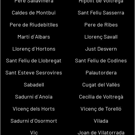
Pere Sallavinera
Hipòlit de Voltregà
Caldes de Montbui
Sant Feliu Sasserra
Pere de Riudebitlles
Pere de Ribes
Martí d´Albars
Llorenç Savall
Llorenç d´Hortons
Just Desvern
Sant Feliu de Llobregat
Sant Feliu de Codines
Sant Esteve Sesrovires
Palautordera
Sabadell
Cugat del Vallès
Sadurní d´Anoia
Cecília de Voltregà
Vicenç dels Horts
Vicenç de Torelló
Sadurní d´Osormort
Vilada
Vic
Joan de Vilatorrada