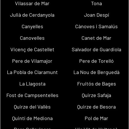
Vilassar de Mar
Tona
Julià de Cerdanyola
Joan Despí
Canyelles
Cànoves i Samalús
Canovelles
Canet de Mar
Vicenç de Castellet
Salvador de Guardiola
Pere de Vilamajor
Pere de Torelló
La Pobla de Claramunt
La Nou de Berguedà
La Llagosta
Fruitós de Bages
Fost de Campsentelles
Quirze Safaja
Quirze del Vallès
Quirze de Besora
Quintí de Mediona
Pol de Mar