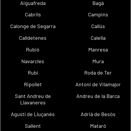
Aiguafreda
Bagà
Cabrils
Campins
Calonge de Segarra
Callús
Calldetenes
Calella
Rubió
Manresa
Navarcles
Mura
Rubí
Roda de Ter
Ripollet
Antoni de Vilamajor
Sant Andreu de
Andreu de la Barca
Llavaneres
Agustí de Lluçanès
Adrià de Besòs
Sallent
Mataró