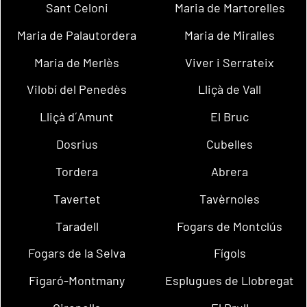
Sant Celoni
Maria de Martorelles
Maria de Palautordera
Maria de Miralles
Maria de Merlès
Viver i Serrateix
Vilobí del Penedès
Lliçà de Vall
Lliçà d´Amunt
El Bruc
Dosrius
Cubelles
Tordera
Abrera
Tavertet
Tavèrnoles
Taradell
Fogars de Montclús
Fogars de la Selva
Fígols
Figaró-Montmany
Esplugues de Llobregat