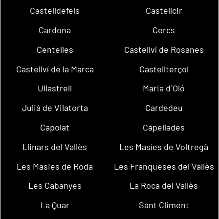
Castelldefels
Castellcir
Cardona
Cercs
Centelles
Castellví de Rosanes
Castellví de la Marca
Castellterçol
Ullastrell
Maria d´Oló
Julià de Vilatorta
Cardedeu
Capolat
Capellades
Llinars del Vallès
Les Masíes de Voltregà
Les Masies de Roda
Les Franqueses del Vallès
Les Cabanyes
La Roca del Vallès
La Quar
Sant Climent