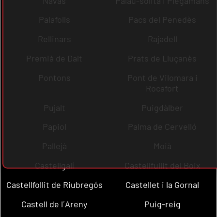
Navas
Palau-solità i Plegamans
Palafolls
Pacs del Penedès
Rellinars
Rajadell
Premià de Dalt
Prats de Lluçanès
Pontons
Pont de Vilomara i
Rocafort
Pujalt
Puigdàlber
Papiol
Palma de Cervelló
Pallejà
Moià
Castellgalí
Castellfullit del Boix
Castellfollit de Riubregós
Castellet i la Gornal
Castell de l´Areny
Puig-reig