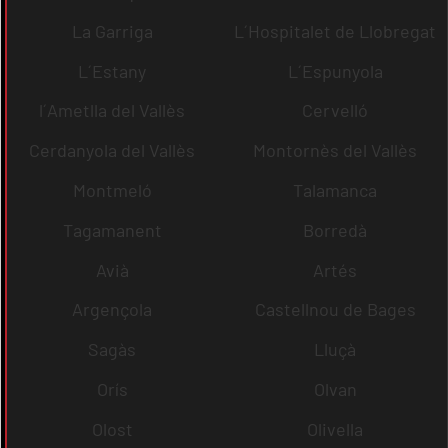
La Garriga
L´Hospitalet de Llobregat
L´Estany
L´Espunyola
l´Ametlla del Vallès
Cervelló
Cerdanyola del Vallès
Montornès del Vallès
Montmeló
Talamanca
Tagamanent
Borredà
Avià
Artés
Argençola
Castellnou de Bages
Sagàs
Lluçà
Orís
Olvan
Olost
Olivella