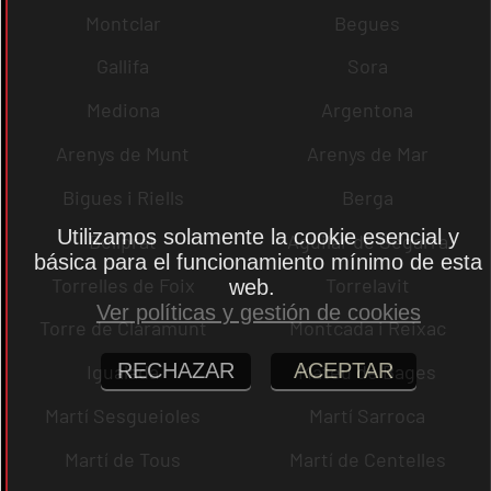
Montclar
Begues
Gallifa
Sora
Mediona
Argentona
Arenys de Munt
Arenys de Mar
Bigues i Riells
Berga
Utilizamos solamente la cookie esencial y
Bellprat
Aguilar de Segarra
básica para el funcionamiento mínimo de esta
Torrelles de Foix
Torrelavit
web.
Ver políticas y gestión de cookies
Torre de Claramunt
Montcada i Reixac
RECHAZAR
ACEPTAR
Igualada
Mateu de Bages
Martí Sesgueioles
Martí Sarroca
Martí de Tous
Martí de Centelles