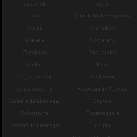
Castellolí
rrius
Gurb
Guardiola de Berguedà
Gualba
Granollers
Granera
Gisclareny
Fonollosa
Folgueroles
Manlleu
Malla
Malgrat de Mar
Santpedor
Santa Susanna
Perpètua de Mogoda
Corbera de Llobregat
Copons
Collsuspina
Esparreguera
Cornellà de Llobregat
Gelida