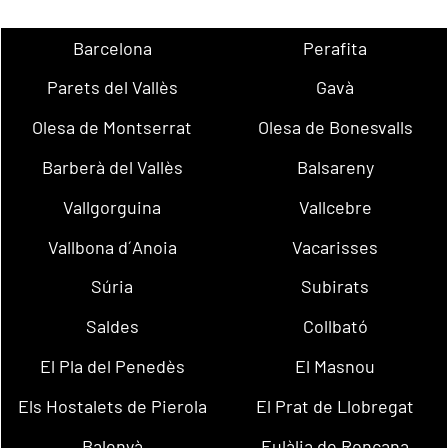
Barcelona
Perafita
Parets del Vallès
Gavà
Olesa de Montserrat
Olesa de Bonesvalls
Barberà del Vallès
Balsareny
Vallgorguina
Vallcebre
Vallbona d´Anoia
Vacarisses
Súria
Subirats
Saldes
Collbató
El Pla del Penedès
El Masnou
Els Hostalets de Pierola
El Prat de Llobregat
Balenyà
Eulàlia de Ronçana