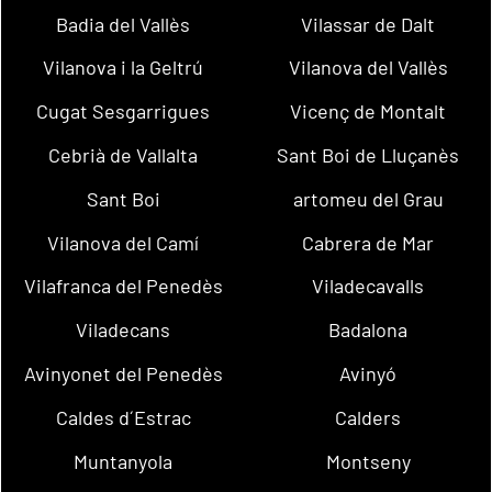
Badia del Vallès
Vilassar de Dalt
Vilanova i la Geltrú
Vilanova del Vallès
Cugat Sesgarrigues
Vicenç de Montalt
Cebrià de Vallalta
Sant Boi de Lluçanès
Sant Boi
artomeu del Grau
Vilanova del Camí
Cabrera de Mar
Vilafranca del Penedès
Viladecavalls
Viladecans
Badalona
Avinyonet del Penedès
Avinyó
Caldes d´Estrac
Calders
Muntanyola
Montseny