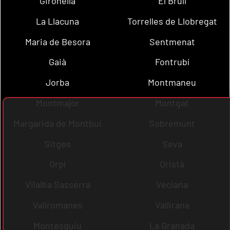
Gironella
El Brull
La Llacuna
Torrelles de Llobregat
Maria de Besora
Sentmenat
Gaià
Fontrubí
Jorba
Montmaneu
Montmajor
Montgat
Margarida de Montbui
Sobremunt
Sitges
Seva
Orpí
Oristà
Vilalba Sasserra
Veciana
Vallromanes
Vallirana
Montesquiu
La Granada