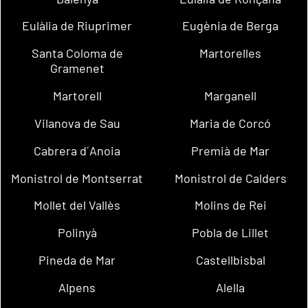
Eulàlia de Riuprimer
Eugènia de Berga
Santa Coloma de
Martorelles
Gramenet
Martorell
Marganell
Vilanova de Sau
Maria de Corcó
Cabrera d´Anoia
Premià de Mar
Monistrol de Montserrat
Monistrol de Calders
Mollet del Vallès
Molins de Rei
Polinyà
Pobla de Lillet
Pineda de Mar
Castellbisbal
Alpens
Alella