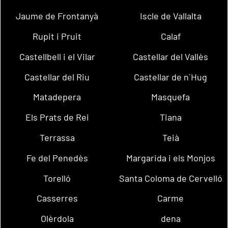
Jaume de Frontanyà
Iscle de Vallalta
Rupit i Pruit
Calaf
Castellbell i el Vilar
Castellar del Vallès
Castellar del Riu
Castellar de n´Hug
Matadepera
Masquefa
Els Prats de Rei
Tiana
Terrassa
Teià
Fe del Penedès
Margarida i els Monjos
Torelló
Santa Coloma de Cervelló
Casserres
Carme
Olèrdola
dena