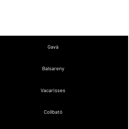
Gavà
Balsareny
Vacarisses
Collbató