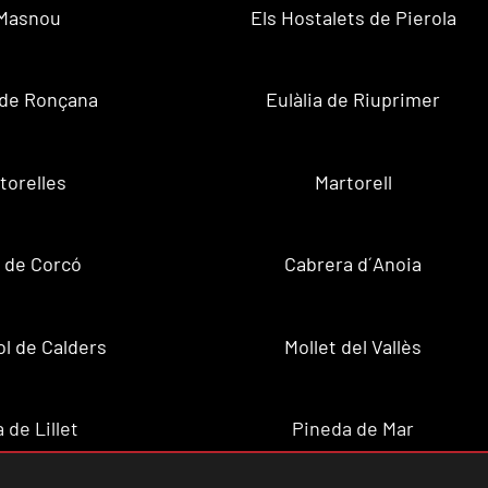
 Masnou
Els Hostalets de Pierola
 de Ronçana
Eulàlia de Riuprimer
torelles
Martorell
 de Corcó
Cabrera d´Anoia
ol de Calders
Mollet del Vallès
 de Lillet
Pineda de Mar