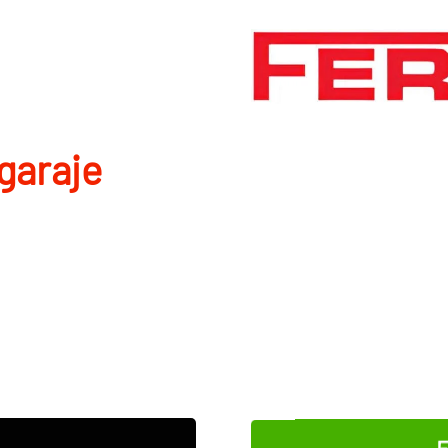
garaje
E