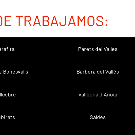
DE TRABAJAMOS:
erafita
Parets del Vallès
e Bonesvalls
Barberà del Vallès
llcebre
Vallbona d´Anoia
birats
Saldes