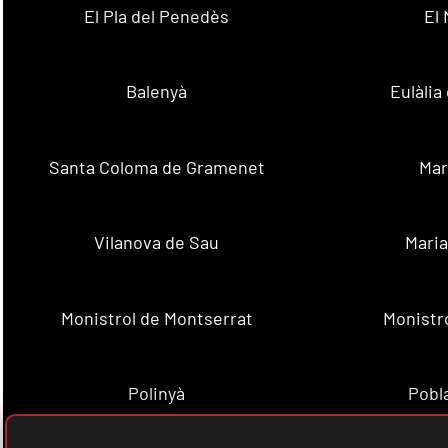
El Pla del Penedès
El
Balenyà
Eulàlia
Santa Coloma de Gramenet
Mar
Vilanova de Sau
Maria
Monistrol de Montserrat
Monistr
Polinyà
Pobla