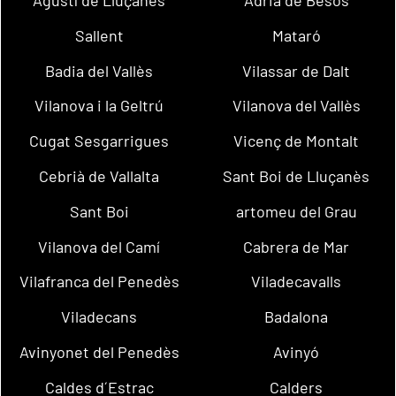
Sallent
Mataró
Badia del Vallès
Vilassar de Dalt
Vilanova i la Geltrú
Vilanova del Vallès
Cugat Sesgarrigues
Vicenç de Montalt
Cebrià de Vallalta
Sant Boi de Lluçanès
Sant Boi
artomeu del Grau
Vilanova del Camí
Cabrera de Mar
Vilafranca del Penedès
Viladecavalls
Viladecans
Badalona
Avinyonet del Penedès
Avinyó
Caldes d´Estrac
Calders