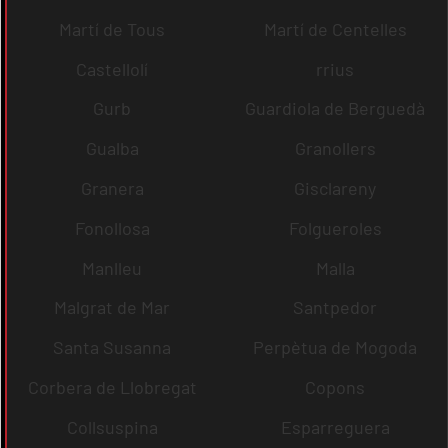
Martí de Tous
Martí de Centelles
Castellolí
rrius
Gurb
Guardiola de Berguedà
Gualba
Granollers
Granera
Gisclareny
Fonollosa
Folgueroles
Manlleu
Malla
Malgrat de Mar
Santpedor
Santa Susanna
Perpètua de Mogoda
Corbera de Llobregat
Copons
Collsuspina
Esparreguera