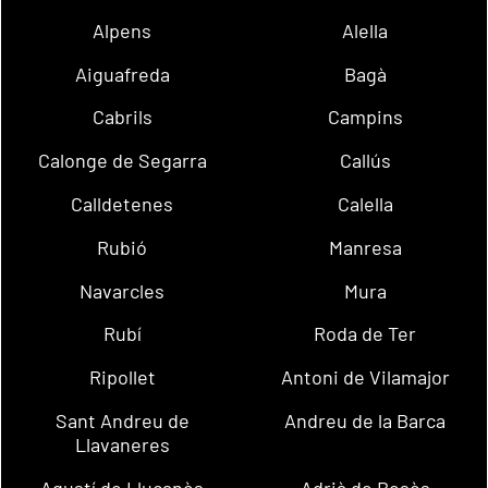
Alpens
Alella
Aiguafreda
Bagà
Cabrils
Campins
Calonge de Segarra
Callús
Calldetenes
Calella
Rubió
Manresa
Navarcles
Mura
Rubí
Roda de Ter
Ripollet
Antoni de Vilamajor
Sant Andreu de
Andreu de la Barca
Llavaneres
Agustí de Lluçanès
Adrià de Besòs