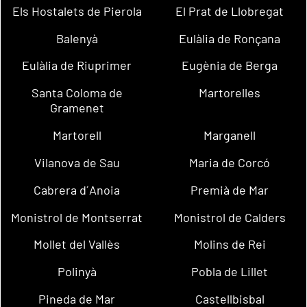
Els Hostalets de Pierola
El Prat de Llobregat
Balenyà
Eulàlia de Ronçana
Eulàlia de Riuprimer
Eugènia de Berga
Santa Coloma de
Martorelles
Gramenet
Martorell
Marganell
Vilanova de Sau
Maria de Corcó
Cabrera d´Anoia
Premià de Mar
Monistrol de Montserrat
Monistrol de Calders
Mollet del Vallès
Molins de Rei
Polinyà
Pobla de Lillet
Pineda de Mar
Castellbisbal