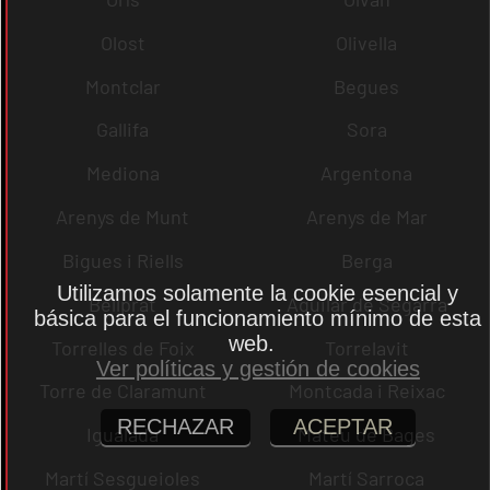
Olost
Olivella
Montclar
Begues
Gallifa
Sora
Mediona
Argentona
Arenys de Munt
Arenys de Mar
Bigues i Riells
Berga
Utilizamos solamente la cookie esencial y
Bellprat
Aguilar de Segarra
básica para el funcionamiento mínimo de esta
web.
Torrelles de Foix
Torrelavit
Ver políticas y gestión de cookies
Torre de Claramunt
Montcada i Reixac
RECHAZAR
ACEPTAR
Igualada
Mateu de Bages
Martí Sesgueioles
Martí Sarroca