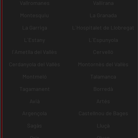
Vallromanes
Vallirana
Montesquiu
La Granada
La Garriga
L´Hospitalet de Llobregat
L´Estany
L´Espunyola
l´Ametlla del Vallès
Cervelló
Cerdanyola del Vallès
Montornès del Vallès
Montmeló
Talamanca
Tagamanent
Borredà
Avià
Artés
Argençola
Castellnou de Bages
Sagàs
Lluçà
Orís
Olvan