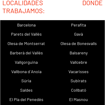
LOCALIDADES DONDE
TRABAJAMOS:
Barcelona
Perafita
Parets del Vallès
Gavà
Olesa de Montserrat
Olesa de Bonesvalls
Barberà del Vallès
Balsareny
Vallgorguina
Vallcebre
Vallbona d´Anoia
Vacarisses
Súria
Subirats
Saldes
Collbató
El Pla del Penedès
El Masnou