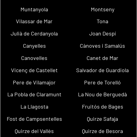
Muntanyola
Montseny
Vilassar de Mar
Tona
Julià de Cerdanyola
Joan Despí
Canyelles
Cànoves i Samalús
Canovelles
Canet de Mar
Vicenç de Castellet
Salvador de Guardiola
Pere de Vilamajor
Pere de Torelló
La Pobla de Claramunt
La Nou de Berguedà
La Llagosta
Fruitós de Bages
Fost de Campsentelles
Quirze Safaja
Quirze del Vallès
Quirze de Besora