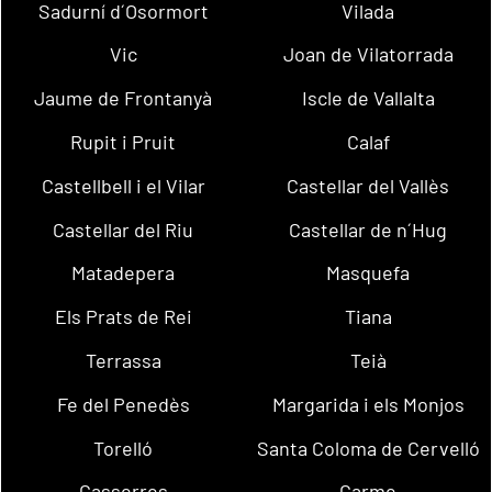
Sadurní d´Osormort
Vilada
Vic
Joan de Vilatorrada
Jaume de Frontanyà
Iscle de Vallalta
Rupit i Pruit
Calaf
Castellbell i el Vilar
Castellar del Vallès
Castellar del Riu
Castellar de n´Hug
Matadepera
Masquefa
Els Prats de Rei
Tiana
Terrassa
Teià
Fe del Penedès
Margarida i els Monjos
Torelló
Santa Coloma de Cervelló
Casserres
Carme