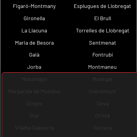
Figaró-Montmany
Esplugues de Llobregat
Gironella
El Brull
La Llacuna
Torrelles de Llobregat
Maria de Besora
Sentmenat
Gaià
Fontrubí
Jorba
Montmaneu
Montmajor
Montgat
Margarida de Montbui
Sobremunt
Sitges
Seva
Orpí
Oristà
Vilalba Sasserra
Veciana