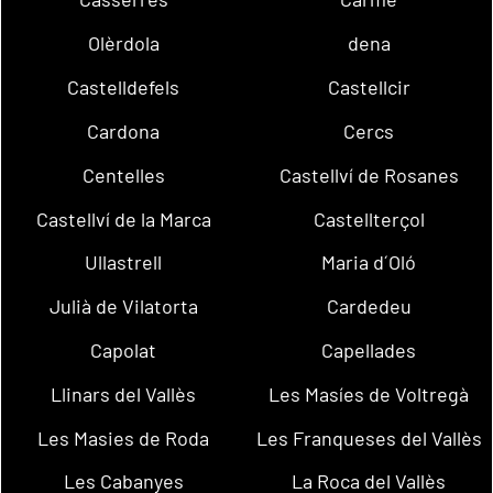
Olèrdola
dena
Castelldefels
Castellcir
Cardona
Cercs
Centelles
Castellví de Rosanes
Castellví de la Marca
Castellterçol
Ullastrell
Maria d´Oló
Julià de Vilatorta
Cardedeu
Capolat
Capellades
Llinars del Vallès
Les Masíes de Voltregà
Les Masies de Roda
Les Franqueses del Vallès
Les Cabanyes
La Roca del Vallès