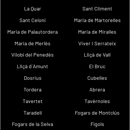
La Quar
Sant Climent
Sant Celoni
Maria de Martorelles
Maria de Palautordera
Maria de Miralles
Maria de Merlès
Viver i Serrateix
Vilobí del Penedès
Lliçà de Vall
Lliçà d´Amunt
El Bruc
Dosrius
Cubelles
Tordera
Abrera
Tavertet
Tavèrnoles
Taradell
Fogars de Montclús
Fogars de la Selva
Fígols