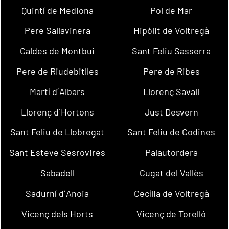
Quintí de Mediona
Pol de Mar
Pere Sallavinera
Hipòlit de Voltregà
Caldes de Montbui
Sant Feliu Sasserra
Pere de Riudebitlles
Pere de Ribes
Martí d´Albars
Llorenç Savall
Llorenç d´Hortons
Just Desvern
Sant Feliu de Llobregat
Sant Feliu de Codines
Sant Esteve Sesrovires
Palautordera
Sabadell
Cugat del Vallès
Sadurní d´Anoia
Cecília de Voltregà
Vicenç dels Horts
Vicenç de Torelló