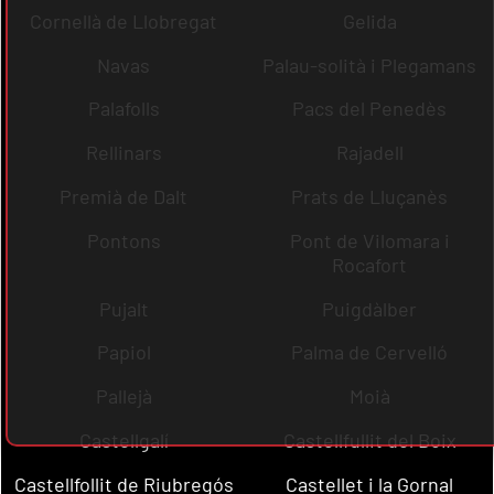
Cornellà de Llobregat
Gelida
Navas
Palau-solità i Plegamans
Palafolls
Pacs del Penedès
Rellinars
Rajadell
Premià de Dalt
Prats de Lluçanès
Pontons
Pont de Vilomara i
Rocafort
Pujalt
Puigdàlber
Papiol
Palma de Cervelló
Pallejà
Moià
Castellgalí
Castellfullit del Boix
Castellfollit de Riubregós
Castellet i la Gornal