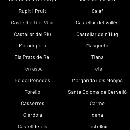
Rupit i Pruit
Calaf
Castellbell i el Vilar
Castellar del Vallès
Castellar del Riu
Castellar de n´Hug
Matadepera
Masquefa
Els Prats de Rei
Tiana
Terrassa
Teià
Fe del Penedès
Margarida i els Monjos
Torelló
Santa Coloma de Cervelló
Casserres
Carme
Olèrdola
dena
Castelldefels
Castellcir