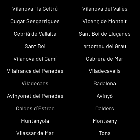
Vilanova i la Geltrú
Vilanova del Vallès
Cugat Sesgarrigues
Vicenç de Montalt
Cebrià de Vallalta
Sant Boi de Lluçanès
Sant Boi
artomeu del Grau
Vilanova del Camí
Cabrera de Mar
Vilafranca del Penedès
Viladecavalls
Viladecans
Badalona
Avinyonet del Penedès
Avinyó
Caldes d´Estrac
Calders
Muntanyola
Montseny
Vilassar de Mar
Tona