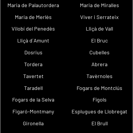
Maria de Palautordera
Maria de Miralles
Maria de Merlès
Viver i Serrateix
Vilobí del Penedès
Lliçà de Vall
Lliçà d´Amunt
El Bruc
Dosrius
Cubelles
Tordera
Abrera
Tavertet
Tavèrnoles
Taradell
Fogars de Montclús
Fogars de la Selva
Fígols
Figaró-Montmany
Esplugues de Llobregat
Gironella
El Brull