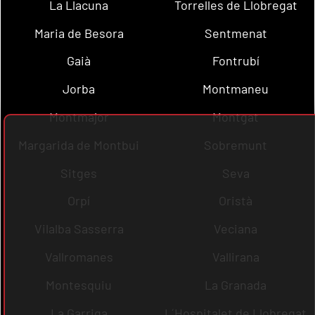
La Llacuna
Torrelles de Llobregat
Maria de Besora
Sentmenat
Gaià
Fontrubí
Jorba
Montmaneu
Montmajor
Montgat
Margarida de Montbui
Sobremunt
Sitges
Seva
Orpí
Oristà
Vilalba Sasserra
Veciana
Vallromanes
Vallirana
Montesquiu
La Granada
La Garriga
L´Hospitalet de Llobregat