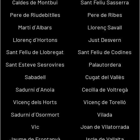
Caldes de Montbui
Sant Feliu Sasserra
Pere de Riudebitlles
Pere de Ribes
Martí d´Albars
Llorenç Savall
Llorenç d´Hortons
Just Desvern
Sant Feliu de Llobregat
Sant Feliu de Codines
Sant Esteve Sesrovires
Palautordera
Sabadell
Cugat del Vallès
Sadurní d´Anoia
Cecília de Voltregà
Vicenç dels Horts
Vicenç de Torelló
Sadurní d´Osormort
Vilada
Vic
Joan de Vilatorrada
Jaume de Frontanyà
Iscle de Vallalta