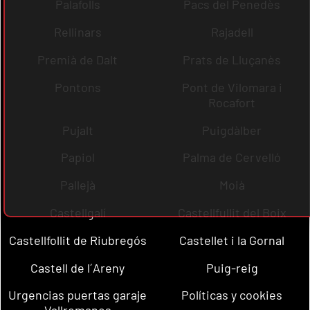
Palafolls
Pacs del Penedès
Rellinars
Rajadell
Premià de Dalt
Prats de Lluçanès
Pontons
Pont de Vilomara i
Rocafort
Pujalt
Puigdàlber
Papiol
Palma de Cervelló
Pallejà
Moià
Castellgalí
Castellfullit del Boix
Castellfollit de Riubregós
Castellet i la Gornal
Castell de l´Areny
Puig-reig
Urgencias puertas garaje
Políticas y cookies