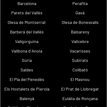
Barcelona
Perafita
Parets del Vallès
Gavà
Olesa de Montserrat
Olesa de Bonesvalls
Barberà del Vallès
Balsareny
Vallgorguina
Vallcebre
Vallbona d´Anoia
Vacarisses
Súria
Subirats
Saldes
Collbató
El Pla del Penedès
El Masnou
Els Hostalets de Pierola
El Prat de Llobregat
Balenyà
Eulàlia de Ronçana