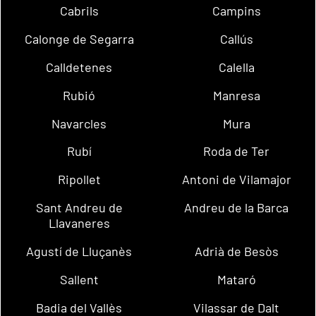
Cabrils
Campins
Calonge de Segarra
Callús
Calldetenes
Calella
Rubió
Manresa
Navarcles
Mura
Rubí
Roda de Ter
Ripollet
Antoni de Vilamajor
Sant Andreu de
Andreu de la Barca
Llavaneres
Agustí de Lluçanès
Adrià de Besòs
Sallent
Mataró
Badia del Vallès
Vilassar de Dalt