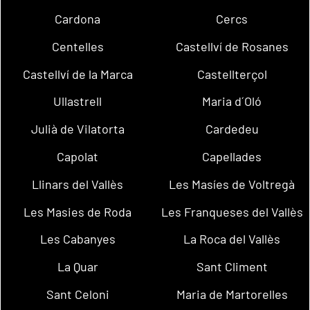
Cardona
Cercs
Centelles
Castellví de Rosanes
Castellví de la Marca
Castellterçol
Ullastrell
Maria d´Oló
Julià de Vilatorta
Cardedeu
Capolat
Capellades
Llinars del Vallès
Les Masíes de Voltregà
Les Masies de Roda
Les Franqueses del Vallès
Les Cabanyes
La Roca del Vallès
La Quar
Sant Climent
Sant Celoni
Maria de Martorelles