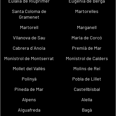
Eulàlia de Riuprimer
Eugènia de Berga
Santa Coloma de
Martorelles
Gramenet
Martorell
Marganell
Vilanova de Sau
Maria de Corcó
Cabrera d´Anoia
Premià de Mar
Monistrol de Montserrat
Monistrol de Calders
Mollet del Vallès
Molins de Rei
Polinyà
Pobla de Lillet
Pineda de Mar
Castellbisbal
Alpens
Alella
Aiguafreda
Bagà