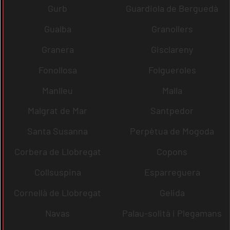
Gurb
Guardiola de Berguedà
Gualba
Granollers
Granera
Gisclareny
Fonollosa
Folgueroles
Manlleu
Malla
Malgrat de Mar
Santpedor
Santa Susanna
Perpètua de Mogoda
Corbera de Llobregat
Copons
Collsuspina
Esparreguera
Cornellà de Llobregat
Gelida
Navas
Palau-solità i Plegamans