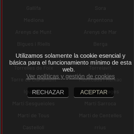
Gallifa
Sora
Mediona
Argentona
Arenys de Munt
Arenys de Mar
Bigues i Riells
Berga
Utilizamos solamente la cookie esencial y
Bellprat
Aguilar de Segarra
básica para el funcionamiento mínimo de esta
Torrelles de Foix
Torrelavit
web.
Ver políticas y gestión de cookies
Torre de Claramunt
Montcada i Reixac
Igualada
Mateu de Bages
RECHAZAR
ACEPTAR
Martí Sesgueioles
Martí Sarroca
Martí de Tous
Martí de Centelles
Castellolí
rrius