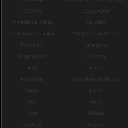
L´Estany
L´Espunyola
l´Ametlla del Vallès
Cervelló
Cerdanyola del Vallès
Montornès del Vallès
Montmeló
Talamanca
Tagamanent
Borredà
Avià
Artés
Argençola
Castellnou de Bages
Sagàs
Lluçà
Orís
Olvan
Olost
Olivella
Montclar
Begues