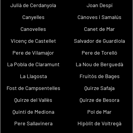
Julià de Cerdanyola
Joan Despí
Canyelles
Cànoves i Samalús
Canovelles
Canet de Mar
Vicenç de Castellet
Salvador de Guardiola
Pere de Vilamajor
Pere de Torelló
La Pobla de Claramunt
La Nou de Berguedà
La Llagosta
Fruitós de Bages
Fost de Campsentelles
Quirze Safaja
Quirze del Vallès
Quirze de Besora
Quintí de Mediona
Pol de Mar
Pere Sallavinera
Hipòlit de Voltregà