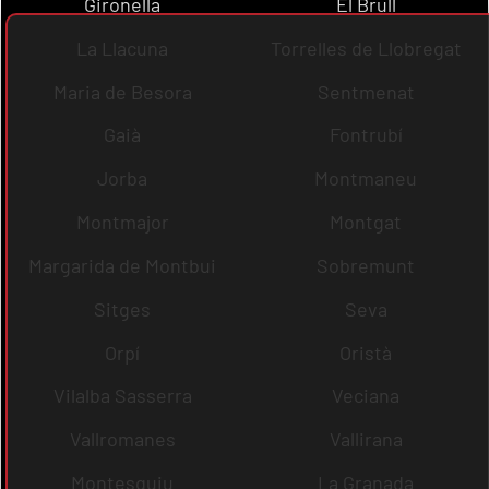
Gironella
El Brull
La Llacuna
Torrelles de Llobregat
Maria de Besora
Sentmenat
Gaià
Fontrubí
Jorba
Montmaneu
Montmajor
Montgat
Margarida de Montbui
Sobremunt
Sitges
Seva
Orpí
Oristà
Vilalba Sasserra
Veciana
Vallromanes
Vallirana
Montesquiu
La Granada