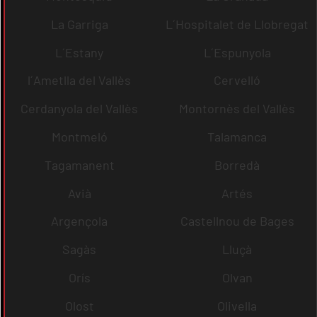
La Garriga
L´Hospitalet de Llobregat
L´Estany
L´Espunyola
l´Ametlla del Vallès
Cervelló
Cerdanyola del Vallès
Montornès del Vallès
Montmeló
Talamanca
Tagamanent
Borredà
Avià
Artés
Argençola
Castellnou de Bages
Sagàs
Lluçà
Orís
Olvan
Olost
Olivella