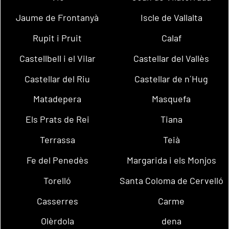
Jaume de Frontanyà
Iscle de Vallalta
Rupit i Pruit
Calaf
Castellbell i el Vilar
Castellar del Vallès
Castellar del Riu
Castellar de n´Hug
Matadepera
Masquefa
Els Prats de Rei
Tiana
Terrassa
Teià
Fe del Penedès
Margarida i els Monjos
Torelló
Santa Coloma de Cervelló
Casserres
Carme
Olèrdola
dena