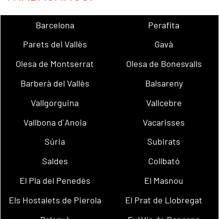
Barcelona
Perafita
Parets del Vallès
Gavà
Olesa de Montserrat
Olesa de Bonesvalls
Barberà del Vallès
Balsareny
Vallgorguina
Vallcebre
Vallbona d´Anoia
Vacarisses
Súria
Subirats
Saldes
Collbató
El Pla del Penedès
El Masnou
Els Hostalets de Pierola
El Prat de Llobregat