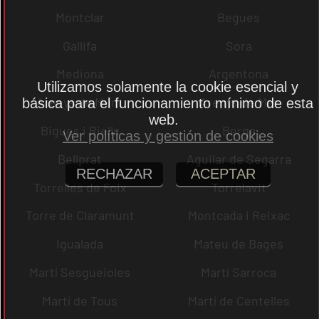
Montclar
Begues
Gallifa
Sora
Mediona
Argentona
Utilizamos solamente la cookie esencial y
Arenys de Munt
Arenys de Mar
básica para el funcionamiento mínimo de esta
web.
Bigues i Riells
Berga
Ver políticas y gestión de cookies
Bellprat
Aguilar de Segarra
RECHAZAR
ACEPTAR
Torrelles de Foix
Torrelavit
Torre de Claramunt
Montcada i Reixac
Igualada
Mateu de Bages
Martí Sesgueioles
Martí Sarroca
Martí de Tous
Martí de Centelles