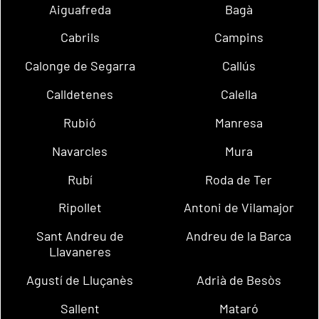
Aiguafreda
Bagà
Cabrils
Campins
Calonge de Segarra
Callús
Calldetenes
Calella
Rubió
Manresa
Navarcles
Mura
Rubí
Roda de Ter
Ripollet
Antoni de Vilamajor
Sant Andreu de
Andreu de la Barca
Llavaneres
Agustí de Lluçanès
Adrià de Besòs
Sallent
Mataró