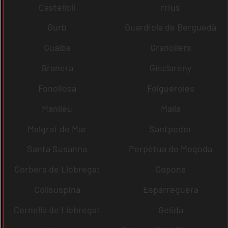
Castellolí
rrius
Gurb
Guardiola de Berguedà
Gualba
Granollers
Granera
Gisclareny
Fonollosa
Folgueroles
Manlleu
Malla
Malgrat de Mar
Santpedor
Santa Susanna
Perpètua de Mogoda
Corbera de Llobregat
Copons
Collsuspina
Esparreguera
Cornellà de Llobregat
Gelida