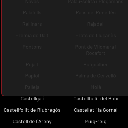
Navas
Palau-solità i Plegamans
Palafolls
Pacs del Penedès
Rellinars
Rajadell
Premià de Dalt
Prats de Lluçanès
Pontons
Pont de Vilomara i
Rocafort
Pujalt
Puigdàlber
Papiol
Palma de Cervelló
Pallejà
Moià
Castellgalí
Castellfullit del Boix
Castellfollit de Riubregós
Castellet i la Gornal
Castell de l´Areny
Puig-reig