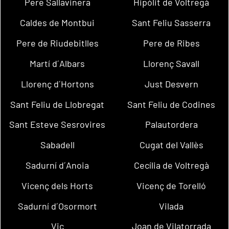
Pere Sallavinera
Hipòlit de Voltregà
Caldes de Montbui
Sant Feliu Sasserra
Pere de Riudebitlles
Pere de Ribes
Martí d´Albars
Llorenç Savall
Llorenç d´Hortons
Just Desvern
Sant Feliu de Llobregat
Sant Feliu de Codines
Sant Esteve Sesrovires
Palautordera
Sabadell
Cugat del Vallès
Sadurní d´Anoia
Cecília de Voltregà
Vicenç dels Horts
Vicenç de Torelló
Sadurní d´Osormort
Vilada
Vic
Joan de Vilatorrada