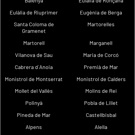
Balenyà
Eulàlia de Ronçana
Eulàlia de Riuprimer
Eugènia de Berga
Santa Coloma de
Martorelles
Gramenet
Martorell
Marganell
Vilanova de Sau
Maria de Corcó
Cabrera d´Anoia
Premià de Mar
Monistrol de Montserrat
Monistrol de Calders
Mollet del Vallès
Molins de Rei
Polinyà
Pobla de Lillet
Pineda de Mar
Castellbisbal
Alpens
Alella