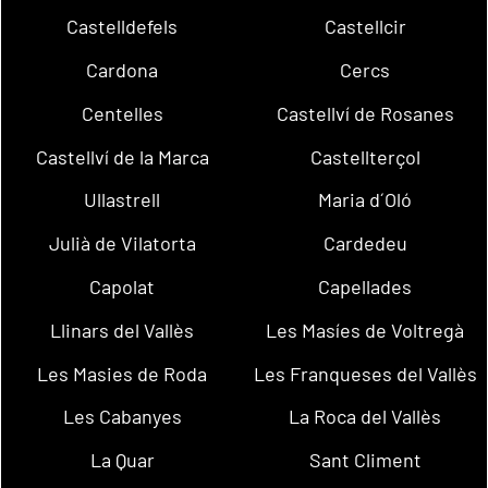
Castelldefels
Castellcir
Cardona
Cercs
Centelles
Castellví de Rosanes
Castellví de la Marca
Castellterçol
Ullastrell
Maria d´Oló
Julià de Vilatorta
Cardedeu
Capolat
Capellades
Llinars del Vallès
Les Masíes de Voltregà
Les Masies de Roda
Les Franqueses del Vallès
Les Cabanyes
La Roca del Vallès
La Quar
Sant Climent