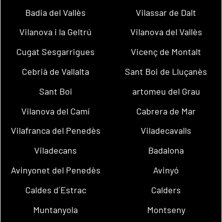
Badia del Vallès
Vilassar de Dalt
Vilanova i la Geltrú
Vilanova del Vallès
Cugat Sesgarrigues
Vicenç de Montalt
Cebrià de Vallalta
Sant Boi de Lluçanès
Sant Boi
artomeu del Grau
Vilanova del Camí
Cabrera de Mar
Vilafranca del Penedès
Viladecavalls
Viladecans
Badalona
Avinyonet del Penedès
Avinyó
Caldes d´Estrac
Calders
Muntanyola
Montseny