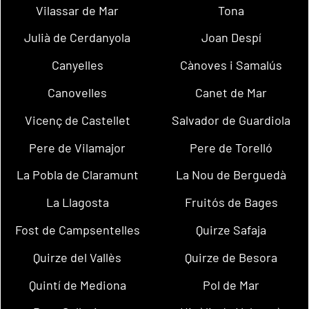
Vilassar de Mar
Tona
Julià de Cerdanyola
Joan Despí
Canyelles
Cànoves i Samalús
Canovelles
Canet de Mar
Vicenç de Castellet
Salvador de Guardiola
Pere de Vilamajor
Pere de Torelló
La Pobla de Claramunt
La Nou de Berguedà
La Llagosta
Fruitós de Bages
Fost de Campsentelles
Quirze Safaja
Quirze del Vallès
Quirze de Besora
Quintí de Mediona
Pol de Mar