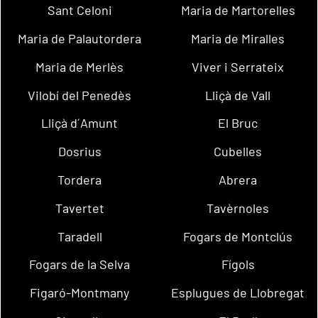
Sant Celoni
Maria de Martorelles
Maria de Palautordera
Maria de Miralles
Maria de Merlès
Viver i Serrateix
Vilobí del Penedès
Lliçà de Vall
Lliçà d´Amunt
El Bruc
Dosrius
Cubelles
Tordera
Abrera
Tavertet
Tavèrnoles
Taradell
Fogars de Montclús
Fogars de la Selva
Fígols
Figaró-Montmany
Esplugues de Llobregat