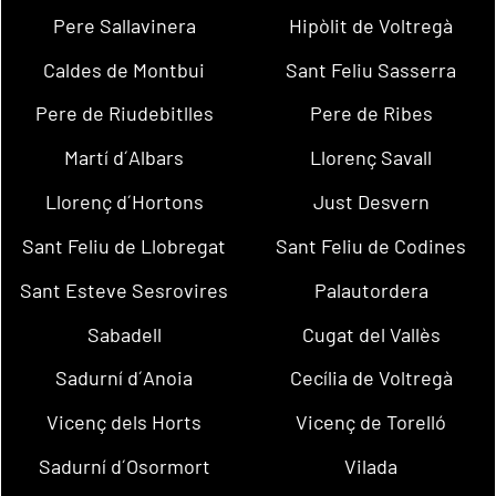
Pere Sallavinera
Hipòlit de Voltregà
Caldes de Montbui
Sant Feliu Sasserra
Pere de Riudebitlles
Pere de Ribes
Martí d´Albars
Llorenç Savall
Llorenç d´Hortons
Just Desvern
Sant Feliu de Llobregat
Sant Feliu de Codines
Sant Esteve Sesrovires
Palautordera
Sabadell
Cugat del Vallès
Sadurní d´Anoia
Cecília de Voltregà
Vicenç dels Horts
Vicenç de Torelló
Sadurní d´Osormort
Vilada