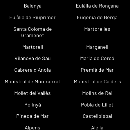
Balenyà
Eulàlia de Ronçana
Eulàlia de Riuprimer
Eugènia de Berga
Santa Coloma de
Martorelles
Gramenet
Martorell
Marganell
Vilanova de Sau
Maria de Corcó
Cabrera d´Anoia
Premià de Mar
Monistrol de Montserrat
Monistrol de Calders
Mollet del Vallès
Molins de Rei
Polinyà
Pobla de Lillet
Pineda de Mar
Castellbisbal
Alpens
Alella