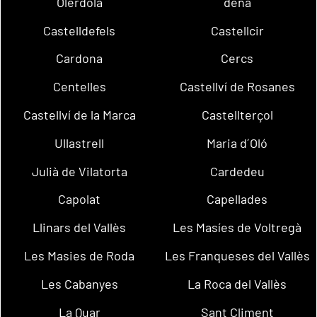
Olèrdola
dena
Castelldefels
Castellcir
Cardona
Cercs
Centelles
Castellví de Rosanes
Castellví de la Marca
Castellterçol
Ullastrell
Maria d´Oló
Julià de Vilatorta
Cardedeu
Capolat
Capellades
Llinars del Vallès
Les Masíes de Voltregà
Les Masies de Roda
Les Franqueses del Vallès
Les Cabanyes
La Roca del Vallès
La Quar
Sant Climent