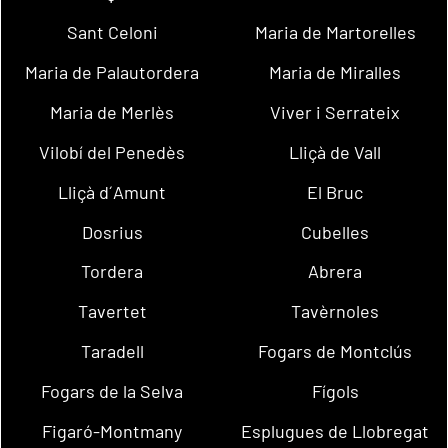
Sant Celoni
Maria de Martorelles
Maria de Palautordera
Maria de Miralles
Maria de Merlès
Viver i Serrateix
Vilobí del Penedès
Lliçà de Vall
Lliçà d´Amunt
El Bruc
Dosrius
Cubelles
Tordera
Abrera
Tavertet
Tavèrnoles
Taradell
Fogars de Montclús
Fogars de la Selva
Fígols
Figaró-Montmany
Esplugues de Llobregat