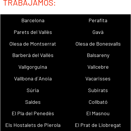
TRABAJAMOS:
Barcelona
Perafita
Parets del Vallès
Gavà
Olesa de Montserrat
Olesa de Bonesvalls
Barberà del Vallès
Balsareny
Vallgorguina
Vallcebre
Vallbona d´Anoia
Vacarisses
Súria
Subirats
Saldes
Collbató
El Pla del Penedès
El Masnou
Els Hostalets de Pierola
El Prat de Llobregat