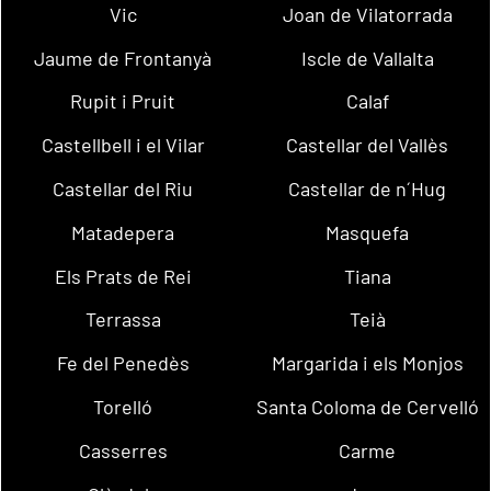
Vic
Joan de Vilatorrada
Jaume de Frontanyà
Iscle de Vallalta
Rupit i Pruit
Calaf
Castellbell i el Vilar
Castellar del Vallès
Castellar del Riu
Castellar de n´Hug
Matadepera
Masquefa
Els Prats de Rei
Tiana
Terrassa
Teià
Fe del Penedès
Margarida i els Monjos
Torelló
Santa Coloma de Cervelló
Casserres
Carme