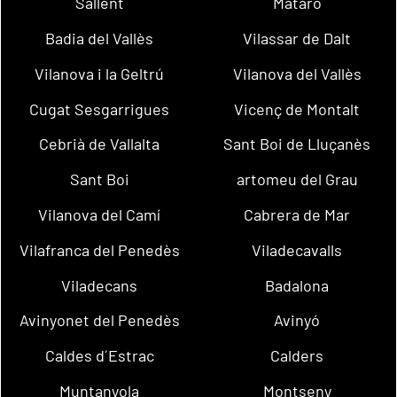
Sallent
Mataró
Badia del Vallès
Vilassar de Dalt
Vilanova i la Geltrú
Vilanova del Vallès
Cugat Sesgarrigues
Vicenç de Montalt
Cebrià de Vallalta
Sant Boi de Lluçanès
Sant Boi
artomeu del Grau
Vilanova del Camí
Cabrera de Mar
Vilafranca del Penedès
Viladecavalls
Viladecans
Badalona
Avinyonet del Penedès
Avinyó
Caldes d´Estrac
Calders
Muntanyola
Montseny