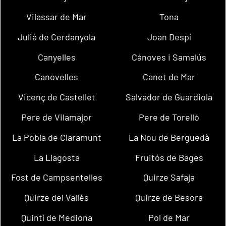
Vilassar de Mar
Tona
Julià de Cerdanyola
Joan Despí
Canyelles
Cànoves i Samalús
Canovelles
Canet de Mar
Vicenç de Castellet
Salvador de Guardiola
Pere de Vilamajor
Pere de Torelló
La Pobla de Claramunt
La Nou de Berguedà
La Llagosta
Fruitós de Bages
Fost de Campsentelles
Quirze Safaja
Quirze del Vallès
Quirze de Besora
Quintí de Mediona
Pol de Mar