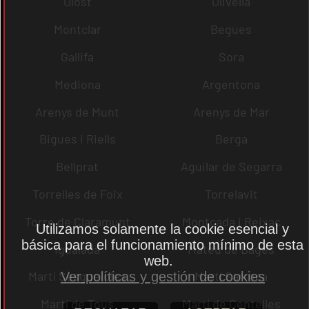
Olost
Olivella
Montclar
Begues
Gallifa
Sora
Mediona
Argentona
Arenys de Munt
Arenys de Mar
Bigues i Riells
Berga
Bellprat
Aguilar de Segarra
Torrelles de Foix
Torrelavit
Torre de Claramunt
Montcada i Reixac
Utilizamos solamente la cookie esencial y
básica para el funcionamiento mínimo de esta
Igualada
Mateu de Bages
web.
Martí Sesgueioles
Martí Sarroca
Ver políticas y gestión de cookies
Martí de Tous
Martí de Centelles