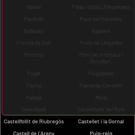
Navas
Palau-solità i Plegamans
Palafolls
Pacs del Penedès
Rellinars
Rajadell
Premià de Dalt
Prats de Lluçanès
Pontons
Pont de Vilomara i
Rocafort
Pujalt
Puigdàlber
Papiol
Palma de Cervelló
Pallejà
Moià
Castellgalí
Castellfullit del Boix
Castellfollit de Riubregós
Castellet i la Gornal
Castell de l´Areny
Puig-reig