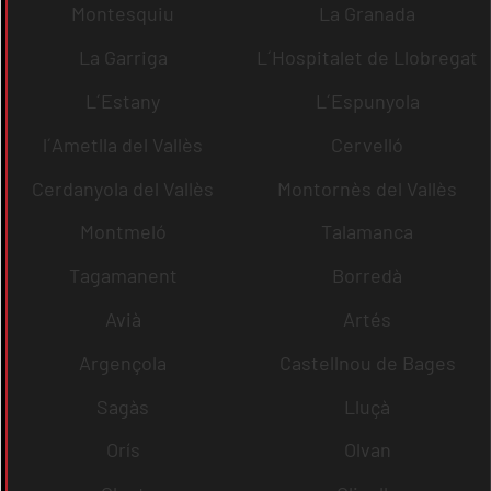
Montesquiu
La Granada
La Garriga
L´Hospitalet de Llobregat
L´Estany
L´Espunyola
l´Ametlla del Vallès
Cervelló
Cerdanyola del Vallès
Montornès del Vallès
Montmeló
Talamanca
Tagamanent
Borredà
Avià
Artés
Argençola
Castellnou de Bages
Sagàs
Lluçà
Orís
Olvan