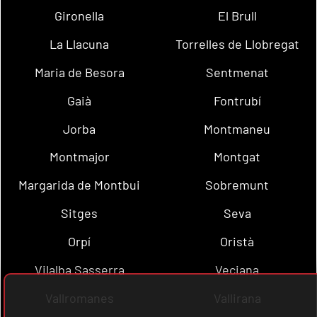
Gironella
El Brull
La Llacuna
Torrelles de Llobregat
Maria de Besora
Sentmenat
Gaià
Fontrubí
Jorba
Montmaneu
Montmajor
Montgat
Margarida de Montbui
Sobremunt
Sitges
Seva
Orpí
Oristà
Vilalba Sasserra
Veciana
Vallromanes
Vallirana