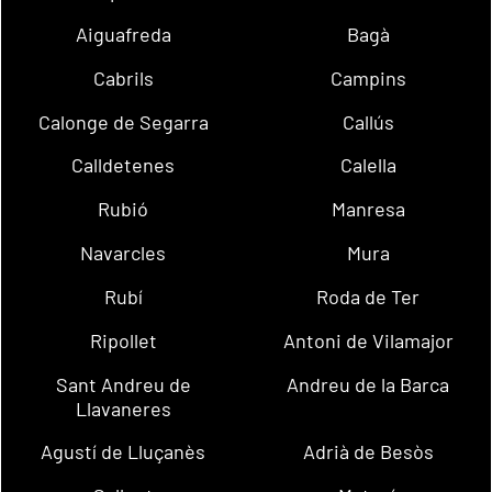
Aiguafreda
Bagà
Cabrils
Campins
Calonge de Segarra
Callús
Calldetenes
Calella
Rubió
Manresa
Navarcles
Mura
Rubí
Roda de Ter
Ripollet
Antoni de Vilamajor
Sant Andreu de
Andreu de la Barca
Llavaneres
Agustí de Lluçanès
Adrià de Besòs