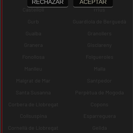
RECHAZAR
ACEPTAR
Castellolí
rrius
Gurb
Guardiola de Berguedà
Gualba
Granollers
Granera
Gisclareny
Fonollosa
Folgueroles
Manlleu
Malla
Malgrat de Mar
Santpedor
Santa Susanna
Perpètua de Mogoda
Corbera de Llobregat
Copons
Collsuspina
Esparreguera
Cornellà de Llobregat
Gelida