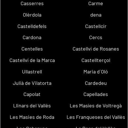
Casserres
Carme
Olèrdola
dena
Castelldefels
Castellcir
Cardona
Cercs
Centelles
Castellví de Rosanes
Castellví de la Marca
Castellterçol
Ullastrell
Maria d´Oló
Julià de Vilatorta
Cardedeu
Capolat
Capellades
Llinars del Vallès
Les Masíes de Voltregà
Les Masies de Roda
Les Franqueses del Vallès