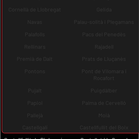
Cornellà de Llobregat
Gelida
Navas
Palau-solità i Plegamans
Palafolls
Pacs del Penedès
Rellinars
Rajadell
Premià de Dalt
Prats de Lluçanès
Pontons
Pont de Vilomara i
Rocafort
Pujalt
Puigdàlber
Papiol
Palma de Cervelló
Pallejà
Moià
Castellgalí
Castellfullit del Boix