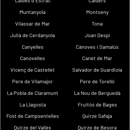
Caldes d´Estrac
Calders
Muntanyola
Montseny
Vilassar de Mar
Tona
Julià de Cerdanyola
Joan Despí
Canyelles
Cànoves i Samalús
Canovelles
Canet de Mar
Vicenç de Castellet
Salvador de Guardiola
Pere de Vilamajor
Pere de Torelló
La Pobla de Claramunt
La Nou de Berguedà
La Llagosta
Fruitós de Bages
Fost de Campsentelles
Quirze Safaja
Quirze del Vallès
Quirze de Besora