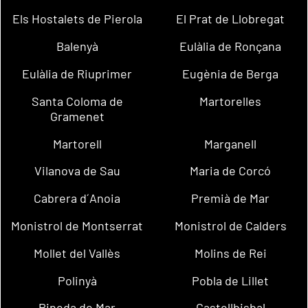
Els Hostalets de Pierola
El Prat de Llobregat
Balenyà
Eulàlia de Ronçana
Eulàlia de Riuprimer
Eugènia de Berga
Santa Coloma de
Martorelles
Gramenet
Martorell
Marganell
Vilanova de Sau
Maria de Corcó
Cabrera d´Anoia
Premià de Mar
Monistrol de Montserrat
Monistrol de Calders
Mollet del Vallès
Molins de Rei
Polinyà
Pobla de Lillet
Pineda de Mar
Castellbisbal