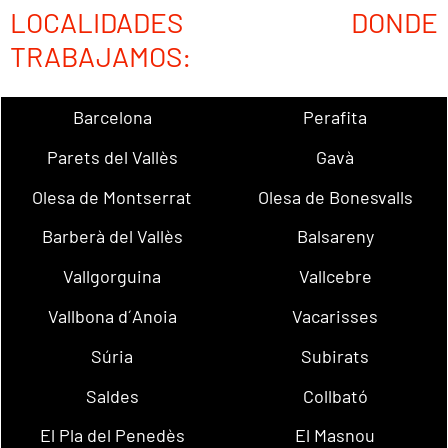
LOCALIDADES DONDE
TRABAJAMOS:
Barcelona
Perafita
Parets del Vallès
Gavà
Olesa de Montserrat
Olesa de Bonesvalls
Barberà del Vallès
Balsareny
Vallgorguina
Vallcebre
Vallbona d´Anoia
Vacarisses
Súria
Subirats
Saldes
Collbató
El Pla del Penedès
El Masnou