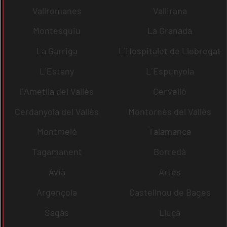
Vallromanes
Vallirana
Montesquiu
La Granada
La Garriga
L´Hospitalet de Llobregat
L´Estany
L´Espunyola
l´Ametlla del Vallès
Cervelló
Cerdanyola del Vallès
Montornès del Vallès
Montmeló
Talamanca
Tagamanent
Borredà
Avià
Artés
Argençola
Castellnou de Bages
Sagàs
Lluçà