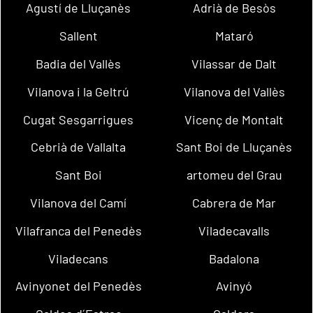
Agustí de Lluçanès
Adrià de Besòs
Sallent
Mataró
Badia del Vallès
Vilassar de Dalt
Vilanova i la Geltrú
Vilanova del Vallès
Cugat Sesgarrigues
Vicenç de Montalt
Cebrià de Vallalta
Sant Boi de Lluçanès
Sant Boi
artomeu del Grau
Vilanova del Camí
Cabrera de Mar
Vilafranca del Penedès
Viladecavalls
Viladecans
Badalona
Avinyonet del Penedès
Avinyó