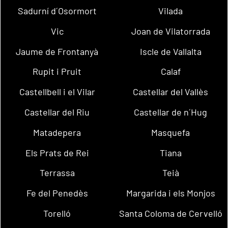
Sadurní d´Osormort
Vilada
Vic
Joan de Vilatorrada
Jaume de Frontanyà
Iscle de Vallalta
Rupit i Pruit
Calaf
Castellbell i el Vilar
Castellar del Vallès
Castellar del Riu
Castellar de n´Hug
Matadepera
Masquefa
Els Prats de Rei
Tiana
Terrassa
Teià
Fe del Penedès
Margarida i els Monjos
Torelló
Santa Coloma de Cervelló