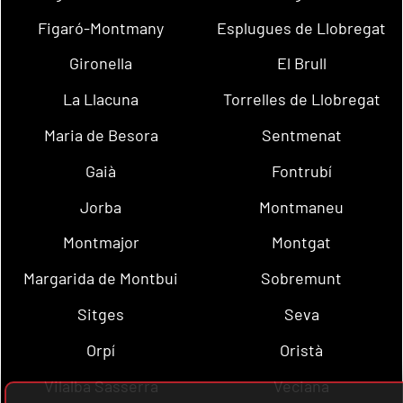
Figaró-Montmany
Esplugues de Llobregat
Gironella
El Brull
La Llacuna
Torrelles de Llobregat
Maria de Besora
Sentmenat
Gaià
Fontrubí
Jorba
Montmaneu
Montmajor
Montgat
Margarida de Montbui
Sobremunt
Sitges
Seva
Orpí
Oristà
Vilalba Sasserra
Veciana