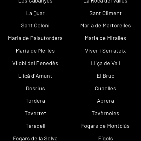
Les Cabanyes
La Roca del Vallès
La Quar
Sant Climent
Sant Celoni
Maria de Martorelles
Maria de Palautordera
Maria de Miralles
Maria de Merlès
Viver i Serrateix
Vilobí del Penedès
Lliçà de Vall
Lliçà d´Amunt
El Bruc
Dosrius
Cubelles
Tordera
Abrera
Tavertet
Tavèrnoles
Taradell
Fogars de Montclús
Fogars de la Selva
Fígols