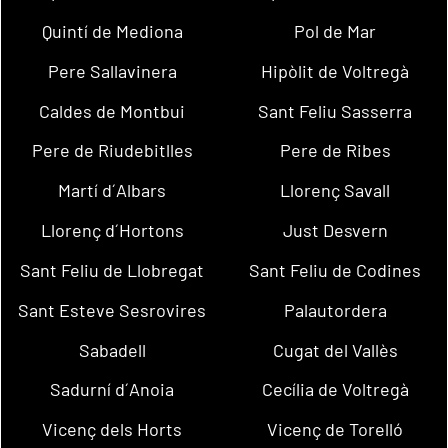
Quintí de Mediona
Pol de Mar
Pere Sallavinera
Hipòlit de Voltregà
Caldes de Montbui
Sant Feliu Sasserra
Pere de Riudebitlles
Pere de Ribes
Martí d´Albars
Llorenç Savall
Llorenç d´Hortons
Just Desvern
Sant Feliu de Llobregat
Sant Feliu de Codines
Sant Esteve Sesrovires
Palautordera
Sabadell
Cugat del Vallès
Sadurní d´Anoia
Cecília de Voltregà
Vicenç dels Horts
Vicenç de Torelló