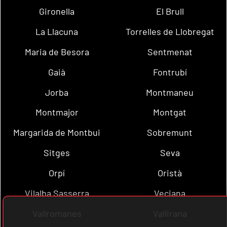
Gironella
El Brull
La Llacuna
Torrelles de Llobregat
Maria de Besora
Sentmenat
Gaià
Fontrubí
Jorba
Montmaneu
Montmajor
Montgat
Margarida de Montbui
Sobremunt
Sitges
Seva
Orpí
Oristà
Vilalba Sasserra
Veciana
Vallromanes
Vallirana