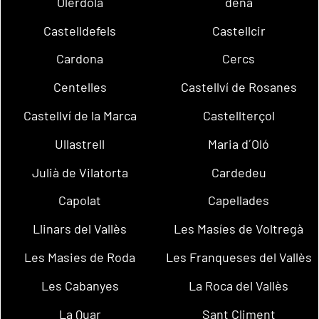
Olèrdola
dena
Castelldefels
Castellcir
Cardona
Cercs
Centelles
Castellví de Rosanes
Castellví de la Marca
Castellterçol
Ullastrell
Maria d´Oló
Julià de Vilatorta
Cardedeu
Capolat
Capellades
Llinars del Vallès
Les Masíes de Voltregà
Les Masies de Roda
Les Franqueses del Vallès
Les Cabanyes
La Roca del Vallès
La Quar
Sant Climent