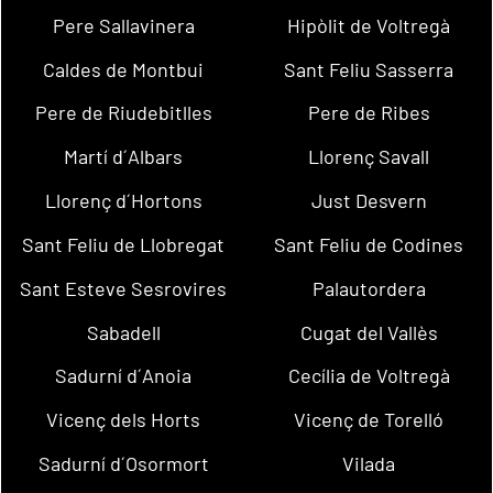
Pere Sallavinera
Hipòlit de Voltregà
Caldes de Montbui
Sant Feliu Sasserra
Pere de Riudebitlles
Pere de Ribes
Martí d´Albars
Llorenç Savall
Llorenç d´Hortons
Just Desvern
Sant Feliu de Llobregat
Sant Feliu de Codines
Sant Esteve Sesrovires
Palautordera
Sabadell
Cugat del Vallès
Sadurní d´Anoia
Cecília de Voltregà
Vicenç dels Horts
Vicenç de Torelló
Sadurní d´Osormort
Vilada