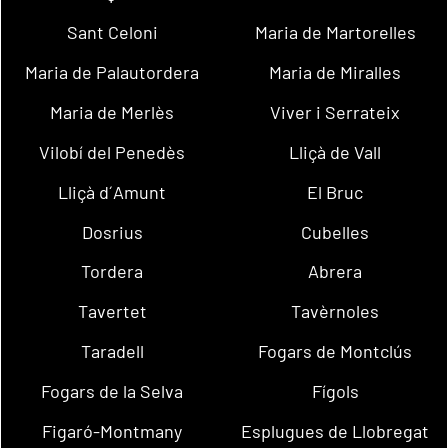
Sant Celoni
Maria de Martorelles
Maria de Palautordera
Maria de Miralles
Maria de Merlès
Viver i Serrateix
Vilobí del Penedès
Lliçà de Vall
Lliçà d´Amunt
El Bruc
Dosrius
Cubelles
Tordera
Abrera
Tavertet
Tavèrnoles
Taradell
Fogars de Montclús
Fogars de la Selva
Fígols
Figaró-Montmany
Esplugues de Llobregat