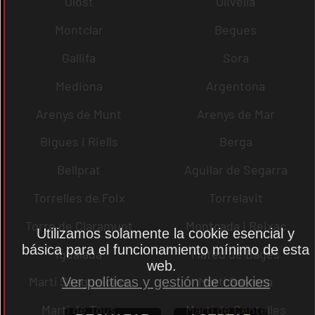
Olost
Olivella
Montclar
Begues
Gallifa
Sora
Mediona
Argentona
Arenys de Munt
Arenys de Mar
Bigues i Riells
Berga
Bellprat
Aguilar de Segarra
Torrelles de Foix
Torrelavit
Torre de Claramunt
Montcada i Reixac
Utilizamos solamente la cookie esencial y
básica para el funcionamiento mínimo de esta
Igualada
Mateu de Bages
web.
Martí Sesgueioles
Martí Sarroca
Ver políticas y gestión de cookies
Martí de Tous
Martí de Centelles