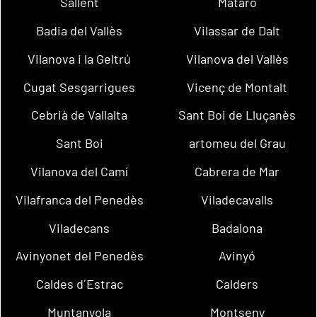
Sallent
Mataró
Badia del Vallès
Vilassar de Dalt
Vilanova i la Geltrú
Vilanova del Vallès
Cugat Sesgarrigues
Vicenç de Montalt
Cebrià de Vallalta
Sant Boi de Lluçanès
Sant Boi
artomeu del Grau
Vilanova del Camí
Cabrera de Mar
Vilafranca del Penedès
Viladecavalls
Viladecans
Badalona
Avinyonet del Penedès
Avinyó
Caldes d´Estrac
Calders
Muntanyola
Montseny