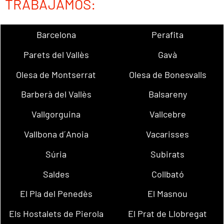
TRABAJAMOS:
Barcelona
Perafita
Parets del Vallès
Gavà
Olesa de Montserrat
Olesa de Bonesvalls
Barberà del Vallès
Balsareny
Vallgorguina
Vallcebre
Vallbona d´Anoia
Vacarisses
Súria
Subirats
Saldes
Collbató
El Pla del Penedès
El Masnou
Els Hostalets de Pierola
El Prat de Llobregat