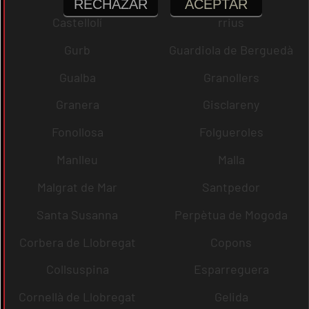
RECHAZAR
ACEPTAR
Castellolí
rrius
Gurb
Guardiola de Berguedà
Gualba
Granollers
Granera
Gisclareny
Fonollosa
Folgueroles
Manlleu
Malla
Malgrat de Mar
Santpedor
Santa Susanna
Perpètua de Mogoda
Corbera de Llobregat
Copons
Collsuspina
Esparreguera
Cornellà de Llobregat
Gelida