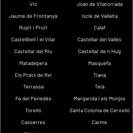
Vic
Joan de Vilatorrada
Jaume de Frontanyà
Iscle de Vallalta
Rupit i Pruit
Calaf
Castellbell i el Vilar
Castellar del Vallès
Castellar del Riu
Castellar de n´Hug
Matadepera
Masquefa
Els Prats de Rei
Tiana
Terrassa
Teià
Fe del Penedès
Margarida i els Monjos
Torelló
Santa Coloma de Cervelló
Casserres
Carme