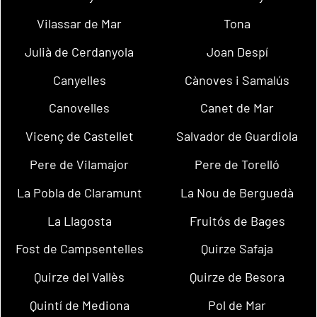
Vilassar de Mar
Tona
Julià de Cerdanyola
Joan Despí
Canyelles
Cànoves i Samalús
Canovelles
Canet de Mar
Vicenç de Castellet
Salvador de Guardiola
Pere de Vilamajor
Pere de Torelló
La Pobla de Claramunt
La Nou de Berguedà
La Llagosta
Fruitós de Bages
Fost de Campsentelles
Quirze Safaja
Quirze del Vallès
Quirze de Besora
Quintí de Mediona
Pol de Mar