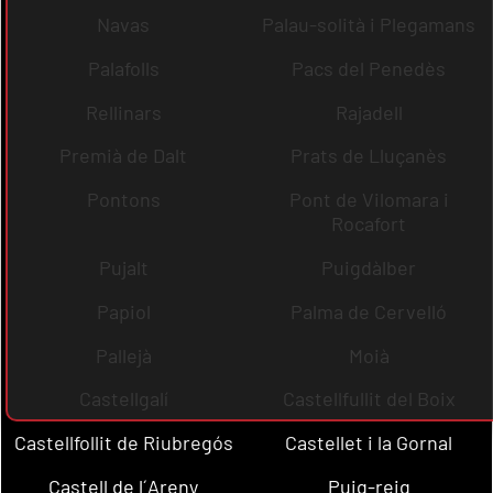
Navas
Palau-solità i Plegamans
Palafolls
Pacs del Penedès
Rellinars
Rajadell
Premià de Dalt
Prats de Lluçanès
Pontons
Pont de Vilomara i
Rocafort
Pujalt
Puigdàlber
Papiol
Palma de Cervelló
Pallejà
Moià
Castellgalí
Castellfullit del Boix
Castellfollit de Riubregós
Castellet i la Gornal
Castell de l´Areny
Puig-reig