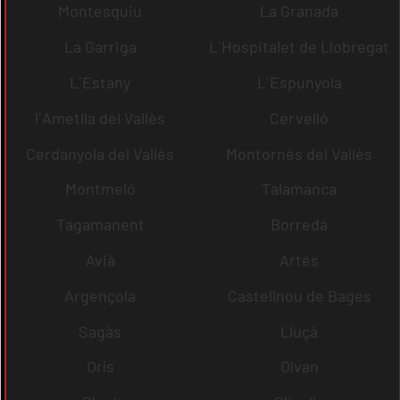
Montesquiu
La Granada
La Garriga
L´Hospitalet de Llobregat
L´Estany
L´Espunyola
l´Ametlla del Vallès
Cervelló
Cerdanyola del Vallès
Montornès del Vallès
Montmeló
Talamanca
Tagamanent
Borredà
Avià
Artés
Argençola
Castellnou de Bages
Sagàs
Lluçà
Orís
Olvan