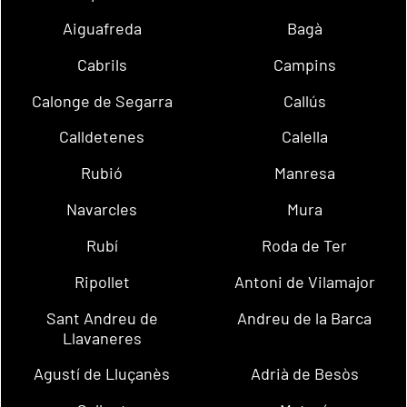
Aiguafreda
Bagà
Cabrils
Campins
Calonge de Segarra
Callús
Calldetenes
Calella
Rubió
Manresa
Navarcles
Mura
Rubí
Roda de Ter
Ripollet
Antoni de Vilamajor
Sant Andreu de
Andreu de la Barca
Llavaneres
Agustí de Lluçanès
Adrià de Besòs