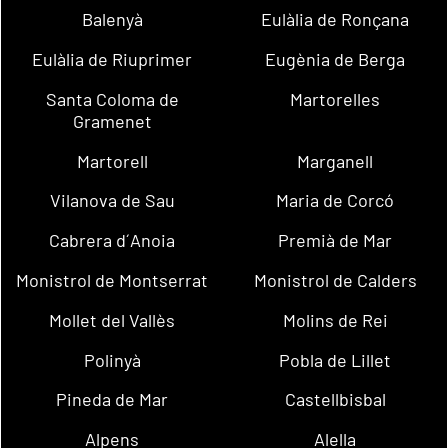
Balenyà
Eulàlia de Ronçana
Eulàlia de Riuprimer
Eugènia de Berga
Santa Coloma de
Martorelles
Gramenet
Martorell
Marganell
Vilanova de Sau
Maria de Corcó
Cabrera d´Anoia
Premià de Mar
Monistrol de Montserrat
Monistrol de Calders
Mollet del Vallès
Molins de Rei
Polinyà
Pobla de Lillet
Pineda de Mar
Castellbisbal
Alpens
Alella