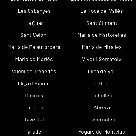
Les Cabanyes
La Roca del Vallès
La Quar
Sant Climent
Sant Celoni
Maria de Martorelles
Maria de Palautordera
Maria de Miralles
Maria de Merlès
Viver i Serrateix
Vilobí del Penedès
Lliçà de Vall
Lliçà d´Amunt
El Bruc
Dosrius
Cubelles
Tordera
Abrera
Tavertet
Tavèrnoles
Taradell
Fogars de Montclús