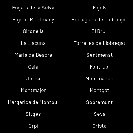
Fogars de la Selva
Fígols
Figaró-Montmany
Esplugues de Llobregat
Gironella
El Brull
La Llacuna
Torrelles de Llobregat
Maria de Besora
Sentmenat
Gaià
Fontrubí
Jorba
Montmaneu
Montmajor
Montgat
Margarida de Montbui
Sobremunt
Sitges
Seva
Orpí
Oristà