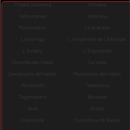
Vilalba Sasserra
Veciana
Vallromanes
Vallirana
Montesquiu
La Granada
La Garriga
L´Hospitalet de Llobregat
L´Estany
L´Espunyola
l´Ametlla del Vallès
Cervelló
Cerdanyola del Vallès
Montornès del Vallès
Montmeló
Talamanca
Tagamanent
Borredà
Avià
Artés
Argençola
Castellnou de Bages