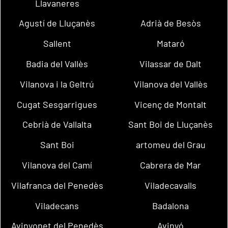
Llavaneres
Agustí de Lluçanès
Adrià de Besòs
Sallent
Mataró
Badia del Vallès
Vilassar de Dalt
Vilanova i la Geltrú
Vilanova del Vallès
Cugat Sesgarrigues
Vicenç de Montalt
Cebrià de Vallalta
Sant Boi de Lluçanès
Sant Boi
artomeu del Grau
Vilanova del Camí
Cabrera de Mar
Vilafranca del Penedès
Viladecavalls
Viladecans
Badalona
Avinyonet del Penedès
Avinyó