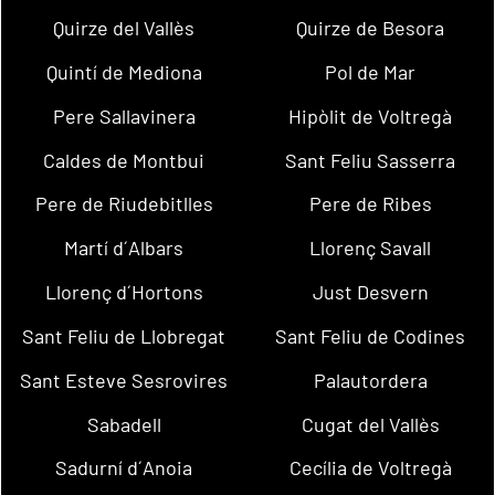
Quirze del Vallès
Quirze de Besora
Quintí de Mediona
Pol de Mar
Pere Sallavinera
Hipòlit de Voltregà
Caldes de Montbui
Sant Feliu Sasserra
Pere de Riudebitlles
Pere de Ribes
Martí d´Albars
Llorenç Savall
Llorenç d´Hortons
Just Desvern
Sant Feliu de Llobregat
Sant Feliu de Codines
Sant Esteve Sesrovires
Palautordera
Sabadell
Cugat del Vallès
Sadurní d´Anoia
Cecília de Voltregà