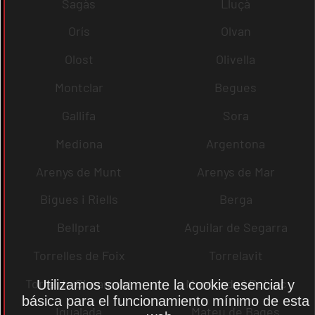
Sagàs
Lluçà
Orís
Olvan
Olost
Olivella
Montclar
Begues
Gallifa
Sora
Mediona
Argentona
Arenys de Munt
Arenys de Mar
Bigues i Riells
Berga
Bellprat
Aguilar de Segarra
Torrelles de Foix
Torrelavit
Torre de Claramunt
Montcada i Reixac
Utilizamos solamente la cookie esencial y
básica para el funcionamiento mínimo de esta
Igualada
Mateu de Bages