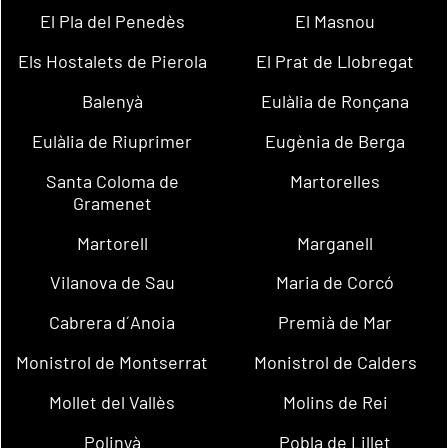
El Pla del Penedès
El Masnou
Els Hostalets de Pierola
El Prat de Llobregat
Balenyà
Eulàlia de Ronçana
Eulàlia de Riuprimer
Eugènia de Berga
Santa Coloma de
Martorelles
Gramenet
Martorell
Marganell
Vilanova de Sau
Maria de Corcó
Cabrera d´Anoia
Premià de Mar
Monistrol de Montserrat
Monistrol de Calders
Mollet del Vallès
Molins de Rei
Polinyà
Pobla de Lillet