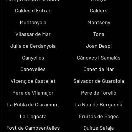
Caldes d´Estrac
Calders
Muntanyola
Montseny
Vilassar de Mar
Tona
Julià de Cerdanyola
Joan Despí
Canyelles
Cànoves i Samalús
Canovelles
Canet de Mar
Vicenç de Castellet
Salvador de Guardiola
Pere de Vilamajor
Pere de Torelló
La Pobla de Claramunt
La Nou de Berguedà
La Llagosta
Fruitós de Bages
Fost de Campsentelles
Quirze Safaja