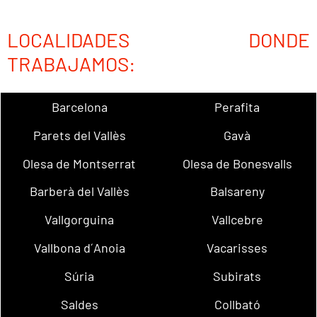
LOCALIDADES DONDE
TRABAJAMOS:
Barcelona
Perafita
Parets del Vallès
Gavà
Olesa de Montserrat
Olesa de Bonesvalls
Barberà del Vallès
Balsareny
Vallgorguina
Vallcebre
Vallbona d´Anoia
Vacarisses
Súria
Subirats
Saldes
Collbató