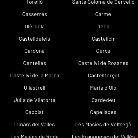
Torelló
Santa Coloma de Cervelló
Casserres
Carme
Olèrdola
dena
Castelldefels
Castellcir
Cardona
Cercs
Centelles
Castellví de Rosanes
Castellví de la Marca
Castellterçol
Ullastrell
Maria d´Oló
Julià de Vilatorta
Cardedeu
Capolat
Capellades
Llinars del Vallès
Les Masíes de Voltregà
Les Masies de Roda
Les Franqueses del Vallès