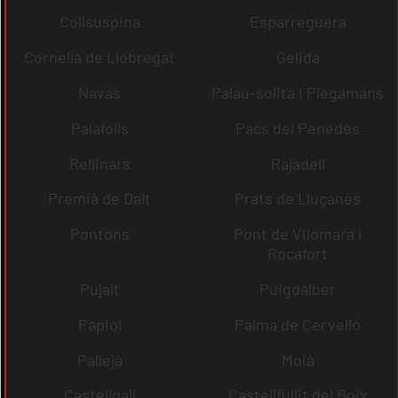
Collsuspina
Esparreguera
Cornellà de Llobregat
Gelida
Navas
Palau-solità i Plegamans
Palafolls
Pacs del Penedès
Rellinars
Rajadell
Premià de Dalt
Prats de Lluçanès
Pontons
Pont de Vilomara i
Rocafort
Pujalt
Puigdàlber
Papiol
Palma de Cervelló
Pallejà
Moià
Castellgalí
Castellfullit del Boix