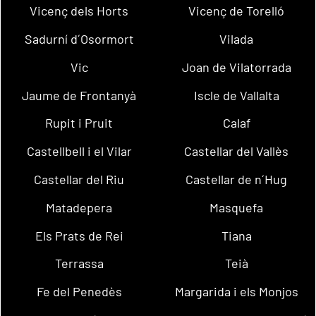
Vicenç dels Horts
Vicenç de Torelló
Sadurní d´Osormort
Vilada
Vic
Joan de Vilatorrada
Jaume de Frontanyà
Iscle de Vallalta
Rupit i Pruit
Calaf
Castellbell i el Vilar
Castellar del Vallès
Castellar del Riu
Castellar de n´Hug
Matadepera
Masquefa
Els Prats de Rei
Tiana
Terrassa
Teià
Fe del Penedès
Margarida i els Monjos