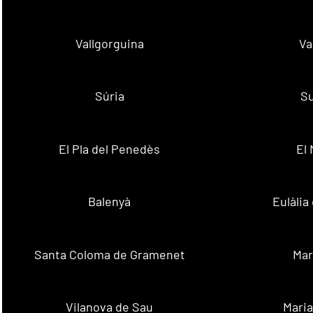
Vallgorguina
Va
Súria
Su
El Pla del Penedès
El
Balenyà
Eulàlia
Santa Coloma de Gramenet
Mar
Vilanova de Sau
Maria