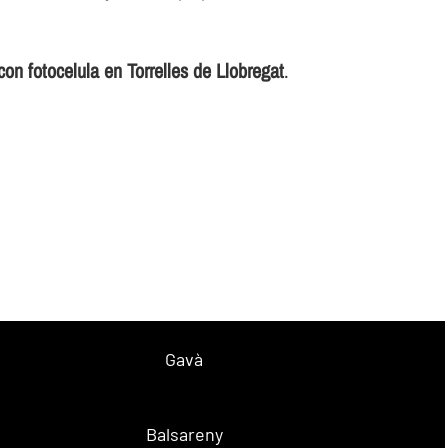
otocelula en Torrelles de Llobregat
.
Gavà
Balsareny