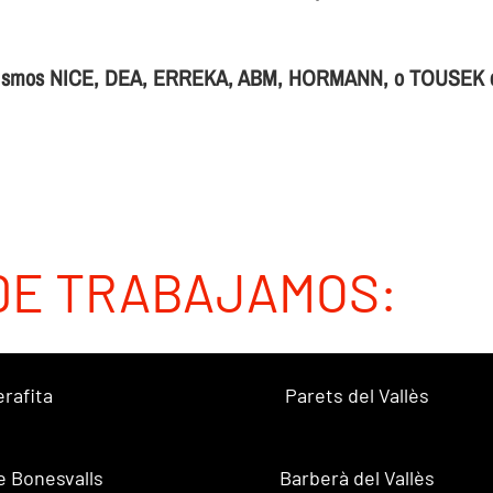
tismos NICE, DEA, ERREKA, ABM, HORMANN, o TOUSEK con f
DE TRABAJAMOS:
erafita
Parets del Vallès
e Bonesvalls
Barberà del Vallès