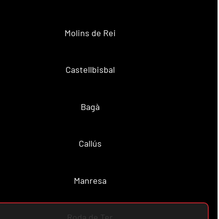
Molins de Rei
Castellbisbal
Bagà
Callús
Manresa
Roda de Ter