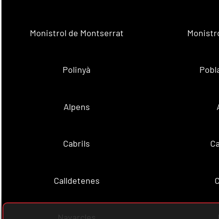
Monistrol de Montserrat
Monistr
Polinyà
Pobla
Alpens
Cabrils
C
Calldetenes
C
Navarcles