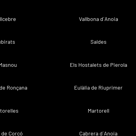
llcebre
Vallbona d´Anoia
birats
Saldes
 Masnou
Els Hostalets de Pierola
 de Ronçana
Eulàlia de Riuprimer
torelles
Martorell
 de Corcó
Cabrera d´Anoia