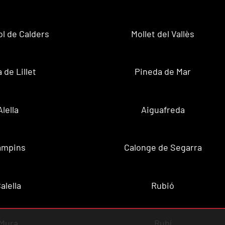
ol de Calders
Mollet del Vallès
 de Lillet
Pineda de Mar
Alella
Aiguafreda
ampins
Calonge de Segarra
alella
Rubió
Mura
Rubí