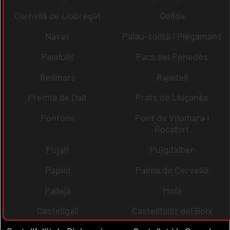
Cornellà de Llobregat
Gelida
Navas
Palau-solità i Plegamans
Palafolls
Pacs del Penedès
Rellinars
Rajadell
Premià de Dalt
Prats de Lluçanès
Pontons
Pont de Vilomara i
Rocafort
Pujalt
Puigdàlber
Papiol
Palma de Cervelló
Pallejà
Moià
Castellgalí
Castellfullit del Boix