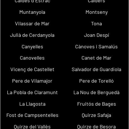
Caldes d´Estrac
Calders
Muntanyola
Montseny
Vilassar de Mar
Tona
Julià de Cerdanyola
Joan Despí
Canyelles
Cànoves i Samalús
Canovelles
Canet de Mar
Vicenç de Castellet
Salvador de Guardiola
Pere de Vilamajor
Pere de Torelló
La Pobla de Claramunt
La Nou de Berguedà
La Llagosta
Fruitós de Bages
Fost de Campsentelles
Quirze Safaja
Quirze del Vallès
Quirze de Besora