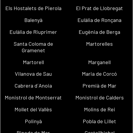
Els Hostalets de Pierola
El Prat de Llobregat
Balenyà
Eulàlia de Ronçana
Eulàlia de Riuprimer
Eugènia de Berga
Santa Coloma de
Martorelles
Gramenet
Martorell
Marganell
Vilanova de Sau
Maria de Corcó
Cabrera d´Anoia
Premià de Mar
Monistrol de Montserrat
Monistrol de Calders
Mollet del Vallès
Molins de Rei
Polinyà
Pobla de Lillet
Pineda de Mar
Castellbisbal