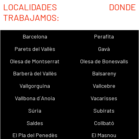
LOCALIDADES DONDE
TRABAJAMOS:
Barcelona
Perafita
Parets del Vallès
Gavà
Olesa de Montserrat
Olesa de Bonesvalls
Barberà del Vallès
Balsareny
Vallgorguina
Vallcebre
Vallbona d´Anoia
Vacarisses
Súria
Subirats
Saldes
Collbató
El Pla del Penedès
El Masnou