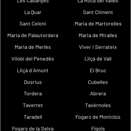
Les Cabanyes
La Roca del Vallès
La Quar
Sant Climent
Sant Celoni
Maria de Martorelles
Maria de Palautordera
Maria de Miralles
Maria de Merlès
Viver i Serrateix
Vilobí del Penedès
Lliçà de Vall
Lliçà d´Amunt
El Bruc
Dosrius
Cubelles
Tordera
Abrera
Tavertet
Tavèrnoles
Taradell
Fogars de Montclús
Fogars de la Selva
Fígols