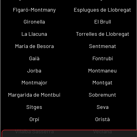
Figaró-Montmany
Esplugues de Llobregat
Gironella
El Brull
La Llacuna
Torrelles de Llobregat
Maria de Besora
Sentmenat
Gaià
Fontrubí
Jorba
Montmaneu
Montmajor
Montgat
Margarida de Montbui
Sobremunt
Sitges
Seva
Orpí
Oristà
Vilalba Sasserra
Veciana