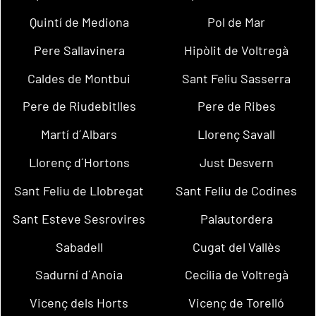
Quintí de Mediona
Pol de Mar
Pere Sallavinera
Hipòlit de Voltregà
Caldes de Montbui
Sant Feliu Sasserra
Pere de Riudebitlles
Pere de Ribes
Martí d´Albars
Llorenç Savall
Llorenç d´Hortons
Just Desvern
Sant Feliu de Llobregat
Sant Feliu de Codines
Sant Esteve Sesrovires
Palautordera
Sabadell
Cugat del Vallès
Sadurní d´Anoia
Cecília de Voltregà
Vicenç dels Horts
Vicenç de Torelló