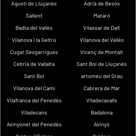
Agustí de Lluçanès
Adrià de Besòs
Sallent
Mataró
Badia del Vallès
Vilassar de Dalt
Vilanova i la Geltrú
Vilanova del Vallès
Cugat Sesgarrigues
Vicenç de Montalt
Cebrià de Vallalta
Sant Boi de Lluçanès
Sant Boi
artomeu del Grau
Vilanova del Camí
Cabrera de Mar
Vilafranca del Penedès
Viladecavalls
Viladecans
Badalona
Avinyonet del Penedès
Avinyó