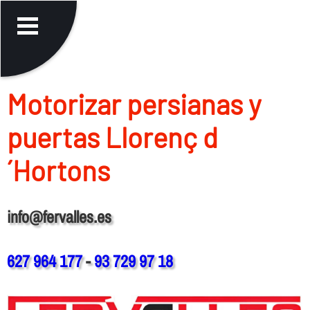
Motorizar persianas y
puertas Llorenç d
´Hortons
info@fervalles.es
627 964 177
-
93 729 97 18