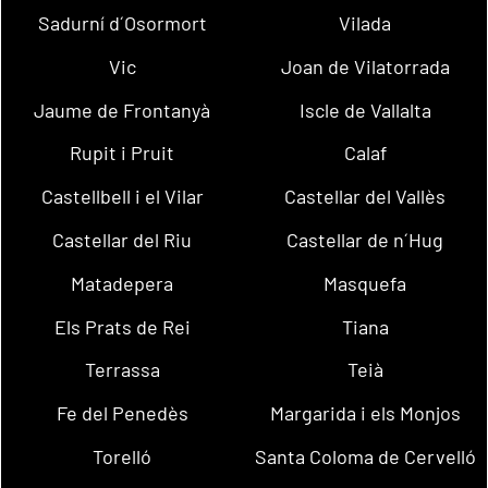
Sadurní d´Osormort
Vilada
Vic
Joan de Vilatorrada
Jaume de Frontanyà
Iscle de Vallalta
Rupit i Pruit
Calaf
Castellbell i el Vilar
Castellar del Vallès
Castellar del Riu
Castellar de n´Hug
Matadepera
Masquefa
Els Prats de Rei
Tiana
Terrassa
Teià
Fe del Penedès
Margarida i els Monjos
Torelló
Santa Coloma de Cervelló