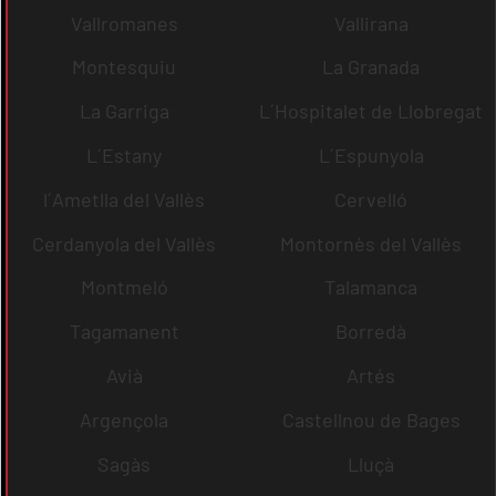
Vallromanes
Vallirana
Montesquiu
La Granada
La Garriga
L´Hospitalet de Llobregat
L´Estany
L´Espunyola
l´Ametlla del Vallès
Cervelló
Cerdanyola del Vallès
Montornès del Vallès
Montmeló
Talamanca
Tagamanent
Borredà
Avià
Artés
Argençola
Castellnou de Bages
Sagàs
Lluçà