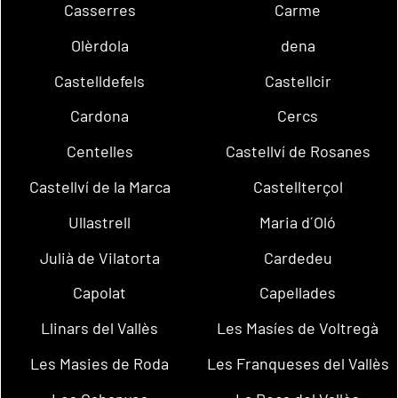
Casserres
Carme
Olèrdola
dena
Castelldefels
Castellcir
Cardona
Cercs
Centelles
Castellví de Rosanes
Castellví de la Marca
Castellterçol
Ullastrell
Maria d´Oló
Julià de Vilatorta
Cardedeu
Capolat
Capellades
Llinars del Vallès
Les Masíes de Voltregà
Les Masies de Roda
Les Franqueses del Vallès