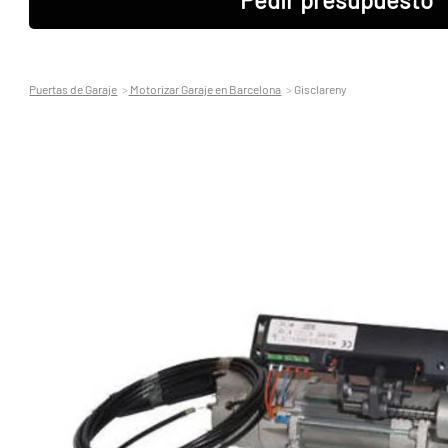
Puertas de Garaje
Motorizar Garaje en Barcelona
Gisclareny