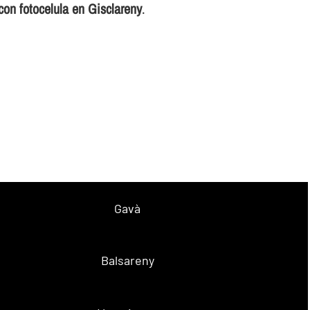
 fotocelula en Gisclareny
.
Gavà
Balsareny