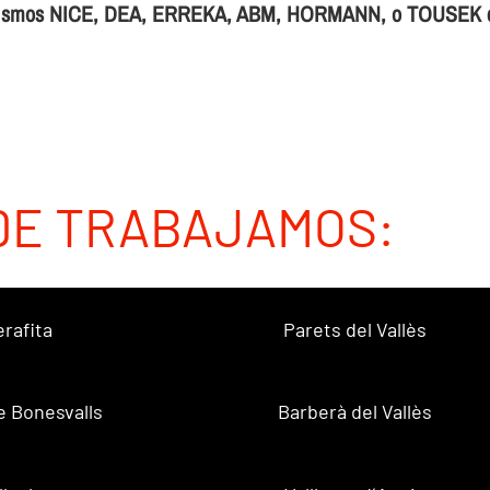
atismos NICE, DEA, ERREKA, ABM, HORMANN, o TOUSEK con
DE TRABAJAMOS:
erafita
Parets del Vallès
e Bonesvalls
Barberà del Vallès