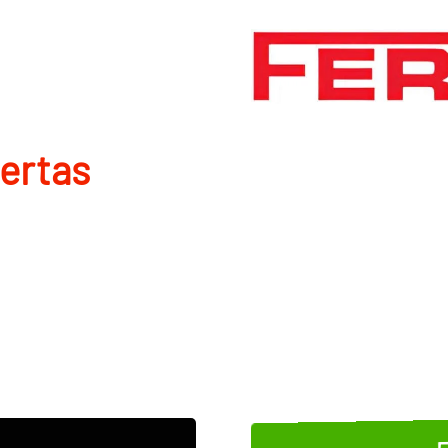
uertas
E