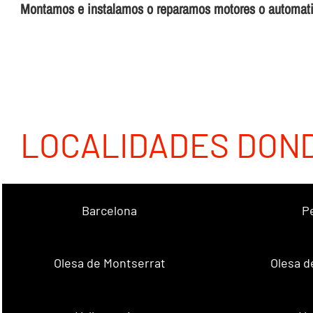
Montamos e instalamos o reparamos motores o autom
LOCALIDADES DON
Barcelona
P
Olesa de Montserrat
Olesa d