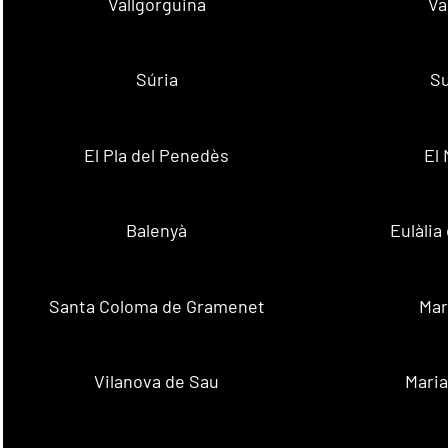
Vallgorguina
Va
Súria
Su
El Pla del Penedès
El
Balenyà
Eulàlia
Santa Coloma de Gramenet
Mar
Vilanova de Sau
Maria