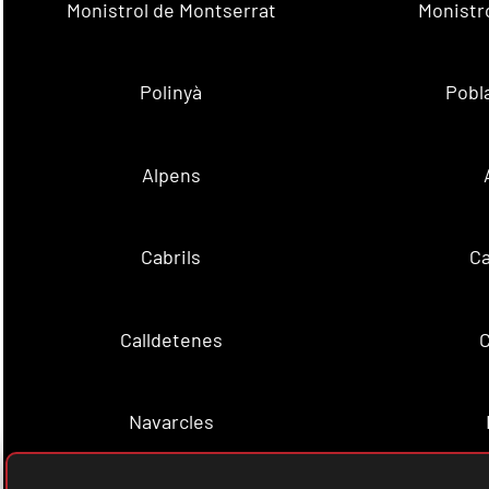
Monistrol de Montserrat
Monistr
Polinyà
Pobla
Alpens
Cabrils
C
Calldetenes
C
Navarcles