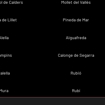
ol de Calders
Mollet del Vallès
 de Lillet
Pineda de Mar
Alella
Aiguafreda
ampins
Calonge de Segarra
alella
Rubió
Mura
Rubí