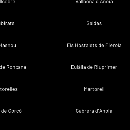
llcebre
Vallbona d´Anoia
birats
Saldes
 Masnou
Els Hostalets de Pierola
 de Ronçana
Eulàlia de Riuprimer
torelles
Martorell
 de Corcó
Cabrera d´Anoia