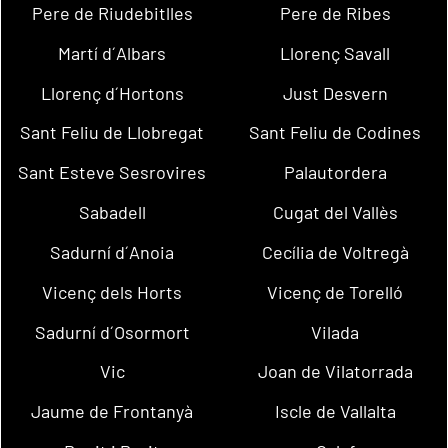
Pere de Riudebitlles
Pere de Ribes
Martí d´Albars
Llorenç Savall
Llorenç d´Hortons
Just Desvern
Sant Feliu de Llobregat
Sant Feliu de Codines
Sant Esteve Sesrovires
Palautordera
Sabadell
Cugat del Vallès
Sadurní d´Anoia
Cecília de Voltregà
Vicenç dels Horts
Vicenç de Torelló
Sadurní d´Osormort
Vilada
Vic
Joan de Vilatorrada
Jaume de Frontanyà
Iscle de Vallalta