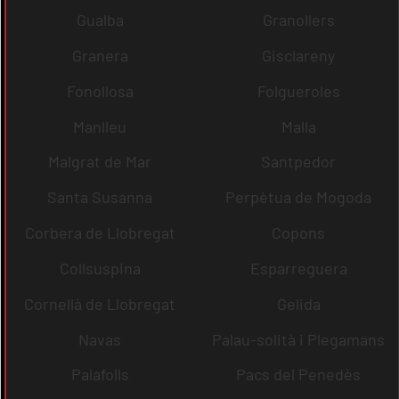
Gualba
Granollers
Granera
Gisclareny
Fonollosa
Folgueroles
Manlleu
Malla
Malgrat de Mar
Santpedor
Santa Susanna
Perpètua de Mogoda
Corbera de Llobregat
Copons
Collsuspina
Esparreguera
Cornellà de Llobregat
Gelida
Navas
Palau-solità i Plegamans
Palafolls
Pacs del Penedès