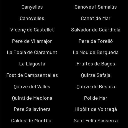
Canyelles
Cànoves i Samalús
Canovelles
Canet de Mar
Vicenç de Castellet
Salvador de Guardiola
Pere de Vilamajor
Pere de Torelló
La Pobla de Claramunt
La Nou de Berguedà
La Llagosta
Fruitós de Bages
Fost de Campsentelles
Quirze Safaja
Quirze del Vallès
Quirze de Besora
Quintí de Mediona
Pol de Mar
Pere Sallavinera
Hipòlit de Voltregà
Caldes de Montbui
Sant Feliu Sasserra