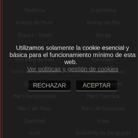
Mediona
Argentona
Arenys de Munt
Arenys de Mar
Bigues i Riells
Berga
Bellprat
Aguilar de Segarra
Utilizamos solamente la cookie esencial y
básica para el funcionamiento mínimo de esta
Torrelles de Foix
Torrelavit
web.
Ver políticas y gestión de cookies
Torre de Claramunt
Montcada i Reixac
Igualada
Mateu de Bages
RECHAZAR
ACEPTAR
Martí Sesgueioles
Martí Sarroca
Martí de Tous
Martí de Centelles
Castellolí
rrius
Gurb
Guardiola de Berguedà