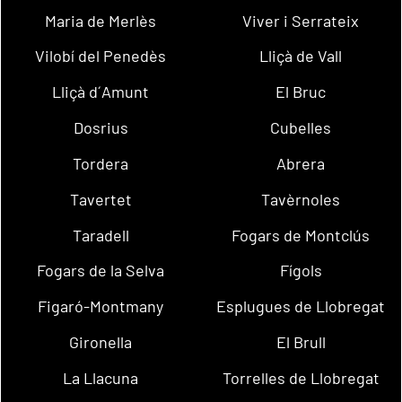
Maria de Merlès
Viver i Serrateix
Vilobí del Penedès
Lliçà de Vall
Lliçà d´Amunt
El Bruc
Dosrius
Cubelles
Tordera
Abrera
Tavertet
Tavèrnoles
Taradell
Fogars de Montclús
Fogars de la Selva
Fígols
Figaró-Montmany
Esplugues de Llobregat
Gironella
El Brull
La Llacuna
Torrelles de Llobregat