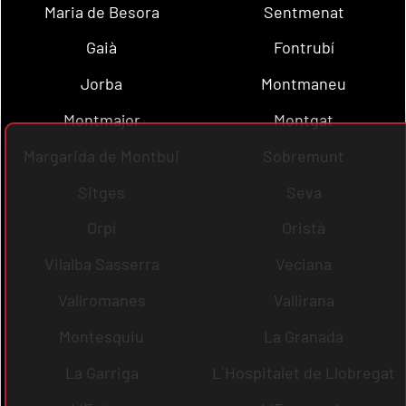
Maria de Besora
Sentmenat
Gaià
Fontrubí
Jorba
Montmaneu
Montmajor
Montgat
Margarida de Montbui
Sobremunt
Sitges
Seva
Orpí
Oristà
Vilalba Sasserra
Veciana
Vallromanes
Vallirana
Montesquiu
La Granada
La Garriga
L´Hospitalet de Llobregat