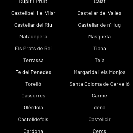
Rupit i Pruit
Calaf
Castellbell i el Vilar
Castellar del Vallès
Castellar del Riu
Castellar de n´Hug
Matadepera
Masquefa
Els Prats de Rei
Tiana
Terrassa
Teià
Fe del Penedès
Margarida i els Monjos
Torelló
Santa Coloma de Cervelló
Casserres
Carme
Olèrdola
dena
Castelldefels
Castellcir
Cardona
Cercs