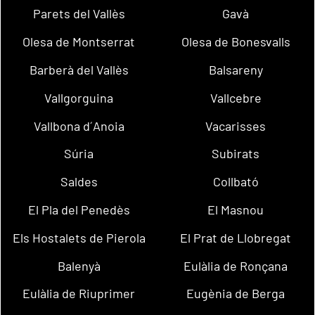
Parets del Vallès
Gavà
Olesa de Montserrat
Olesa de Bonesvalls
Barberà del Vallès
Balsareny
Vallgorguina
Vallcebre
Vallbona d´Anoia
Vacarisses
Súria
Subirats
Saldes
Collbató
El Pla del Penedès
El Masnou
Els Hostalets de Pierola
El Prat de Llobregat
Balenyà
Eulàlia de Ronçana
Eulàlia de Riuprimer
Eugènia de Berga