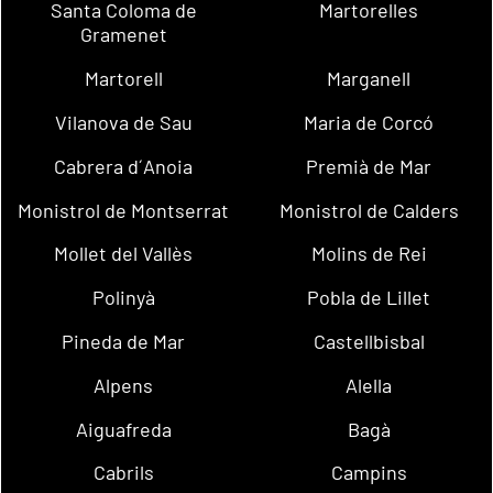
Santa Coloma de
Martorelles
Gramenet
Martorell
Marganell
Vilanova de Sau
Maria de Corcó
Cabrera d´Anoia
Premià de Mar
Monistrol de Montserrat
Monistrol de Calders
Mollet del Vallès
Molins de Rei
Polinyà
Pobla de Lillet
Pineda de Mar
Castellbisbal
Alpens
Alella
Aiguafreda
Bagà
Cabrils
Campins