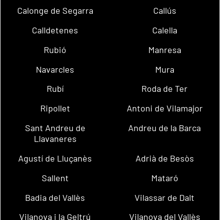
Calonge de Segarra
Callús
Calldetenes
Calella
Rubió
Manresa
Navarcles
Mura
Rubí
Roda de Ter
Ripollet
Antoni de Vilamajor
Sant Andreu de
Andreu de la Barca
Llavaneres
Agustí de Lluçanès
Adrià de Besòs
Sallent
Mataró
Badia del Vallès
Vilassar de Dalt
Vilanova i la Geltrú
Vilanova del Vallès