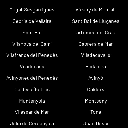
Cugat Sesgarrigues
Vicenç de Montalt
Cebrià de Vallalta
Sant Boi de Lluçanès
Sant Boi
artomeu del Grau
Vilanova del Camí
Cabrera de Mar
Vilafranca del Penedès
Viladecavalls
Viladecans
Badalona
Avinyonet del Penedès
Avinyó
Caldes d´Estrac
Calders
Muntanyola
Montseny
Vilassar de Mar
Tona
Julià de Cerdanyola
Joan Despí