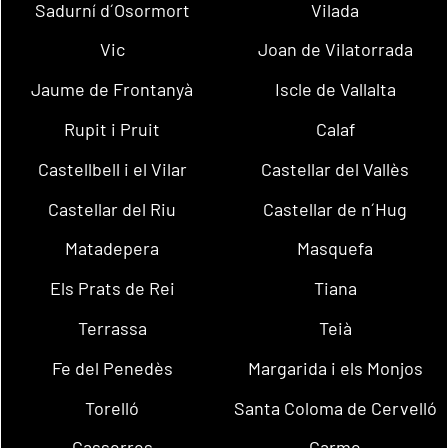
Sadurní d´Osormort
Vilada
Vic
Joan de Vilatorrada
Jaume de Frontanyà
Iscle de Vallalta
Rupit i Pruit
Calaf
Castellbell i el Vilar
Castellar del Vallès
Castellar del Riu
Castellar de n´Hug
Matadepera
Masquefa
Els Prats de Rei
Tiana
Terrassa
Teià
Fe del Penedès
Margarida i els Monjos
Torelló
Santa Coloma de Cervelló
Casserres
Carme