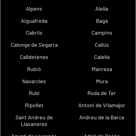
Alpens
Alella
Aiguafreda
Bagà
Cabrils
Campins
Calonge de Segarra
Callús
Calldetenes
Calella
Rubió
Manresa
Navarcles
Mura
Rubí
Roda de Ter
Ripollet
Antoni de Vilamajor
Sant Andreu de
Andreu de la Barca
Llavaneres
Agustí de Lluçanès
Adrià de Besòs