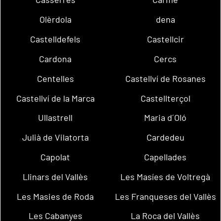
Olèrdola
dena
Castelldefels
Castellcir
Cardona
Cercs
Centelles
Castellví de Rosanes
Castellví de la Marca
Castellterçol
Ullastrell
Maria d´Oló
Julià de Vilatorta
Cardedeu
Capolat
Capellades
Llinars del Vallès
Les Masíes de Voltregà
Les Masies de Roda
Les Franqueses del Vallès
Les Cabanyes
La Roca del Vallès