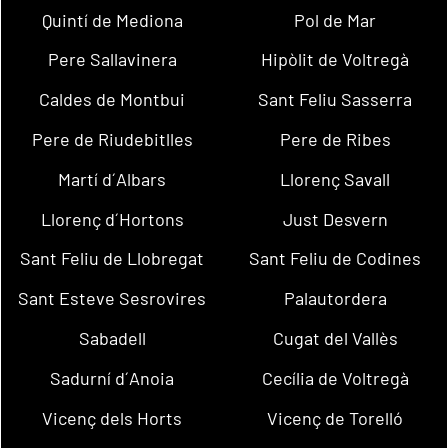
Quintí de Mediona
Pol de Mar
Pere Sallavinera
Hipòlit de Voltregà
Caldes de Montbui
Sant Feliu Sasserra
Pere de Riudebitlles
Pere de Ribes
Martí d´Albars
Llorenç Savall
Llorenç d´Hortons
Just Desvern
Sant Feliu de Llobregat
Sant Feliu de Codines
Sant Esteve Sesrovires
Palautordera
Sabadell
Cugat del Vallès
Sadurní d´Anoia
Cecília de Voltregà
Vicenç dels Horts
Vicenç de Torelló