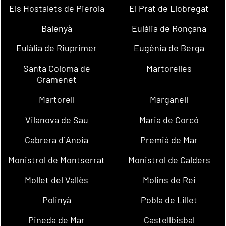
Els Hostalets de Pierola
El Prat de Llobregat
Balenyà
Eulàlia de Ronçana
Eulàlia de Riuprimer
Eugènia de Berga
Santa Coloma de
Martorelles
Gramenet
Martorell
Marganell
Vilanova de Sau
Maria de Corcó
Cabrera d´Anoia
Premià de Mar
Monistrol de Montserrat
Monistrol de Calders
Mollet del Vallès
Molins de Rei
Polinyà
Pobla de Lillet
Pineda de Mar
Castellbisbal