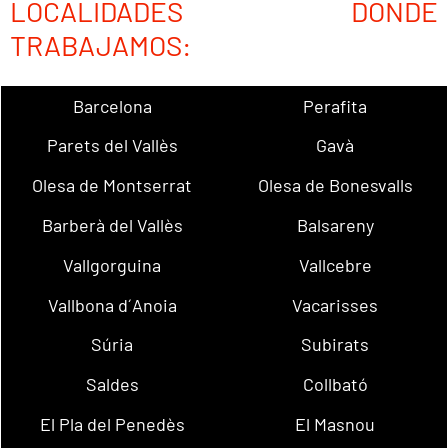
LOCALIDADES DONDE
TRABAJAMOS:
Barcelona
Perafita
Parets del Vallès
Gavà
Olesa de Montserrat
Olesa de Bonesvalls
Barberà del Vallès
Balsareny
Vallgorguina
Vallcebre
Vallbona d´Anoia
Vacarisses
Súria
Subirats
Saldes
Collbató
El Pla del Penedès
El Masnou