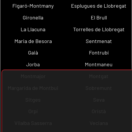
Figaró-Montmany
Esplugues de Llobregat
Gironella
El Brull
La Llacuna
Torrelles de Llobregat
Maria de Besora
Sentmenat
Gaià
Fontrubí
Jorba
Montmaneu
Montmajor
Montgat
Margarida de Montbui
Sobremunt
Sitges
Seva
Orpí
Oristà
Vilalba Sasserra
Veciana