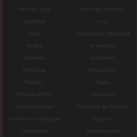
Martí de Tous
Martí de Centelles
Castellolí
rrius
Gurb
Guardiola de Berguedà
Gualba
Granollers
Granera
Gisclareny
Fonollosa
Folgueroles
Manlleu
Malla
Malgrat de Mar
Santpedor
Santa Susanna
Perpètua de Mogoda
Corbera de Llobregat
Copons
Collsuspina
Esparreguera