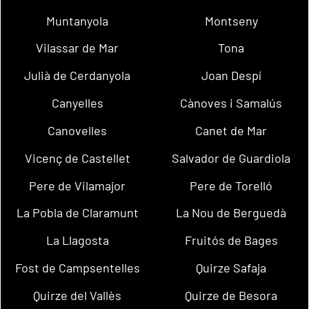
Muntanyola
Montseny
Vilassar de Mar
Tona
Julià de Cerdanyola
Joan Despí
Canyelles
Cànoves i Samalús
Canovelles
Canet de Mar
Vicenç de Castellet
Salvador de Guardiola
Pere de Vilamajor
Pere de Torelló
La Pobla de Claramunt
La Nou de Berguedà
La Llagosta
Fruitós de Bages
Fost de Campsentelles
Quirze Safaja
Quirze del Vallès
Quirze de Besora