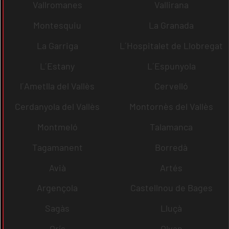
Vallromanes
Vallirana
Montesquiu
La Granada
La Garriga
L´Hospitalet de Llobregat
L´Estany
L´Espunyola
l´Ametlla del Vallès
Cervelló
Cerdanyola del Vallès
Montornès del Vallès
Montmeló
Talamanca
Tagamanent
Borredà
Avià
Artés
Argençola
Castellnou de Bages
Sagàs
Lluçà
Orís
Olvan