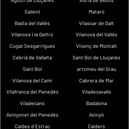
Sallent
Mataró
Badia del Vallès
Vilassar de Dalt
Vilanova i la Geltrú
Vilanova del Vallès
Cugat Sesgarrigues
Vicenç de Montalt
Cebrià de Vallalta
Sant Boi de Lluçanès
Sant Boi
artomeu del Grau
Vilanova del Camí
Cabrera de Mar
Vilafranca del Penedès
Viladecavalls
Viladecans
Badalona
Avinyonet del Penedès
Avinyó
Caldes d´Estrac
Calders