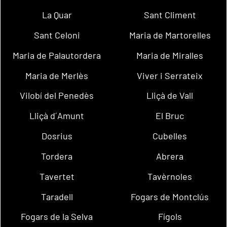
La Quar
Sant Climent
Sant Celoni
Maria de Martorelles
Maria de Palautordera
Maria de Miralles
Maria de Merlès
Viver i Serrateix
Vilobí del Penedès
Lliçà de Vall
Lliçà d´Amunt
El Bruc
Dosrius
Cubelles
Tordera
Abrera
Tavertet
Tavèrnoles
Taradell
Fogars de Montclús
Fogars de la Selva
Fígols