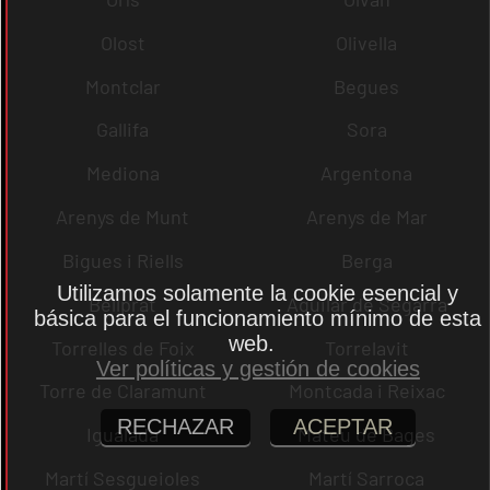
Olost
Olivella
Montclar
Begues
Gallifa
Sora
Mediona
Argentona
Arenys de Munt
Arenys de Mar
Bigues i Riells
Berga
Utilizamos solamente la cookie esencial y
Bellprat
Aguilar de Segarra
básica para el funcionamiento mínimo de esta
web.
Torrelles de Foix
Torrelavit
Ver políticas y gestión de cookies
Torre de Claramunt
Montcada i Reixac
RECHAZAR
ACEPTAR
Igualada
Mateu de Bages
Martí Sesgueioles
Martí Sarroca