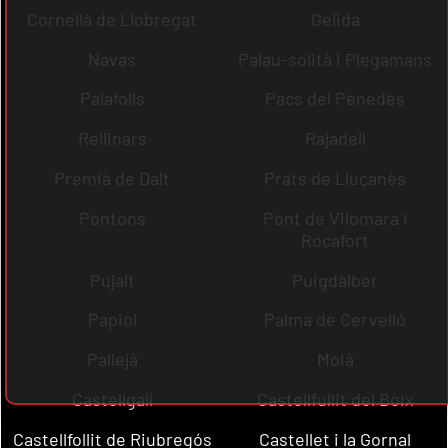
Cornellà de Llobregat
Gelida
Navas
Palau-solità i Plegamans
Palafolls
Pacs del Penedès
Rellinars
Rajadell
Premià de Dalt
Prats de Lluçanès
Pontons
Pont de Vilomara i
Rocafort
Pujalt
Puigdàlber
Papiol
Palma de Cervelló
Pallejà
Moià
Castellgalí
Castellfullit del Boix
Castellfollit de Riubregós
Castellet i la Gornal