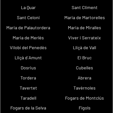
La Quar
Sant Climent
Sant Celoni
Maria de Martorelles
Maria de Palautordera
Maria de Miralles
Maria de Merlès
Viver i Serrateix
Vilobí del Penedès
Lliçà de Vall
Lliçà d´Amunt
El Bruc
Dosrius
Cubelles
Tordera
Abrera
Tavertet
Tavèrnoles
Taradell
Fogars de Montclús
Fogars de la Selva
Fígols