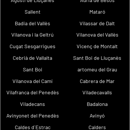
Sallent
Mataró
Badia del Vallès
Vilassar de Dalt
Vilanova i la Geltrú
Vilanova del Vallès
Cugat Sesgarrigues
Vicenç de Montalt
Cebrià de Vallalta
Sant Boi de Lluçanès
Sant Boi
artomeu del Grau
Vilanova del Camí
Cabrera de Mar
Vilafranca del Penedès
Viladecavalls
Viladecans
Badalona
Avinyonet del Penedès
Avinyó
Caldes d´Estrac
Calders