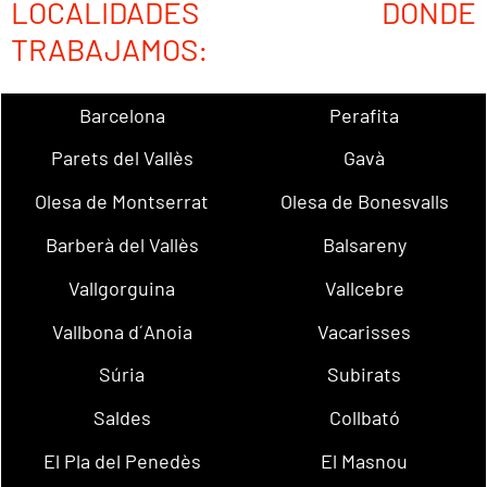
LOCALIDADES DONDE
TRABAJAMOS:
Barcelona
Perafita
Parets del Vallès
Gavà
Olesa de Montserrat
Olesa de Bonesvalls
Barberà del Vallès
Balsareny
Vallgorguina
Vallcebre
Vallbona d´Anoia
Vacarisses
Súria
Subirats
Saldes
Collbató
El Pla del Penedès
El Masnou