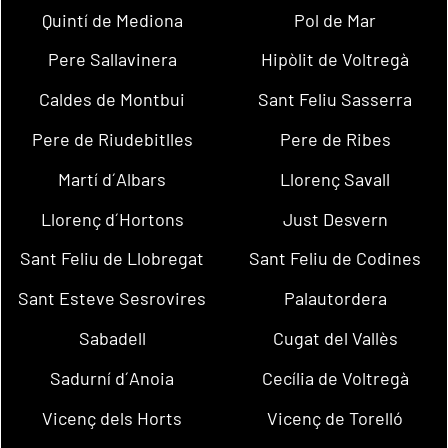
Quintí de Mediona
Pol de Mar
Pere Sallavinera
Hipòlit de Voltregà
Caldes de Montbui
Sant Feliu Sasserra
Pere de Riudebitlles
Pere de Ribes
Martí d´Albars
Llorenç Savall
Llorenç d´Hortons
Just Desvern
Sant Feliu de Llobregat
Sant Feliu de Codines
Sant Esteve Sesrovires
Palautordera
Sabadell
Cugat del Vallès
Sadurní d´Anoia
Cecília de Voltregà
Vicenç dels Horts
Vicenç de Torelló