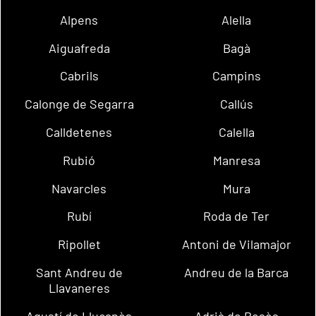
Alpens
Alella
Aiguafreda
Bagà
Cabrils
Campins
Calonge de Segarra
Callús
Calldetenes
Calella
Rubió
Manresa
Navarcles
Mura
Rubí
Roda de Ter
Ripollet
Antoni de Vilamajor
Sant Andreu de
Andreu de la Barca
Llavaneres
Agustí de Lluçanès
Adrià de Besòs