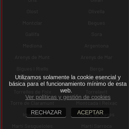
Olost
Olivella
Montclar
Begues
Gallifa
Sora
Mediona
Argentona
Arenys de Munt
Arenys de Mar
Bigues i Riells
Berga
Utilizamos solamente la cookie esencial y
Bellprat
Aguilar de Segarra
básica para el funcionamiento mínimo de esta
web.
Torrelles de Foix
Torrelavit
Ver políticas y gestión de cookies
Torre de Claramunt
Montcada i Reixac
RECHAZAR
ACEPTAR
Igualada
Mateu de Bages
Martí Sesgueioles
Martí Sarroca