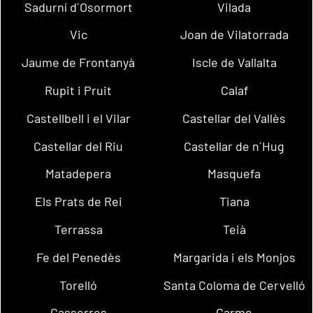
Sadurní d´Osormort
Vilada
Vic
Joan de Vilatorrada
Jaume de Frontanyà
Iscle de Vallalta
Rupit i Pruit
Calaf
Castellbell i el Vilar
Castellar del Vallès
Castellar del Riu
Castellar de n´Hug
Matadepera
Masquefa
Els Prats de Rei
Tiana
Terrassa
Teià
Fe del Penedès
Margarida i els Monjos
Torelló
Santa Coloma de Cervelló
Casserres
Carme