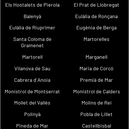
Els Hostalets de Pierola
El Prat de Llobregat
Balenyà
Eulàlia de Ronçana
Eulàlia de Riuprimer
Eugènia de Berga
Santa Coloma de
Martorelles
Gramenet
Martorell
Marganell
Vilanova de Sau
Maria de Corcó
Cabrera d´Anoia
Premià de Mar
Monistrol de Montserrat
Monistrol de Calders
Mollet del Vallès
Molins de Rei
Polinyà
Pobla de Lillet
Pineda de Mar
Castellbisbal