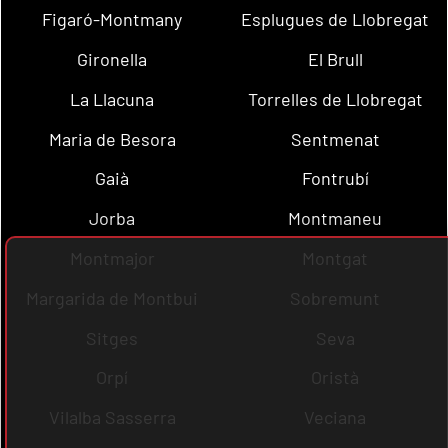
Figaró-Montmany
Esplugues de Llobregat
Gironella
El Brull
La Llacuna
Torrelles de Llobregat
Maria de Besora
Sentmenat
Gaià
Fontrubí
Jorba
Montmaneu
Montmajor
Montgat
Margarida de Montbui
Sobremunt
Sitges
Seva
Orpí
Oristà
Vilalba Sasserra
Veciana