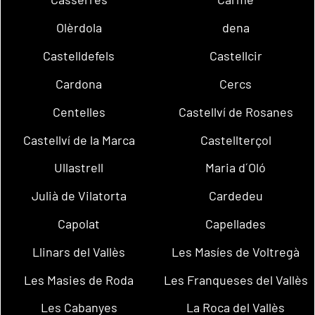
Olèrdola
dena
Castelldefels
Castellcir
Cardona
Cercs
Centelles
Castellví de Rosanes
Castellví de la Marca
Castellterçol
Ullastrell
Maria d´Oló
Julià de Vilatorta
Cardedeu
Capolat
Capellades
Llinars del Vallès
Les Masíes de Voltregà
Les Masies de Roda
Les Franqueses del Vallès
Les Cabanyes
La Roca del Vallès