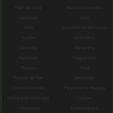
Martí de Tous
Martí de Centelles
Castellolí
rrius
Gurb
Guardiola de Berguedà
Gualba
Granollers
Granera
Gisclareny
Fonollosa
Folgueroles
Manlleu
Malla
Malgrat de Mar
Santpedor
Santa Susanna
Perpètua de Mogoda
Corbera de Llobregat
Copons
Collsuspina
Esparreguera