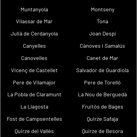
Muntanyola
Montseny
Vilassar de Mar
Tona
Julià de Cerdanyola
Joan Despí
Canyelles
Cànoves i Samalús
Canovelles
Canet de Mar
Vicenç de Castellet
Salvador de Guardiola
Pere de Vilamajor
Pere de Torelló
La Pobla de Claramunt
La Nou de Berguedà
La Llagosta
Fruitós de Bages
Fost de Campsentelles
Quirze Safaja
Quirze del Vallès
Quirze de Besora