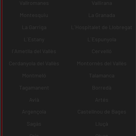
Vallromanes
Vallirana
Montesquiu
La Granada
La Garriga
L´Hospitalet de Llobregat
L´Estany
L´Espunyola
l´Ametlla del Vallès
Cervelló
Cerdanyola del Vallès
Montornès del Vallès
Montmeló
Talamanca
Tagamanent
Borredà
Avià
Artés
Argençola
Castellnou de Bages
Sagàs
Lluçà
Orís
Olvan