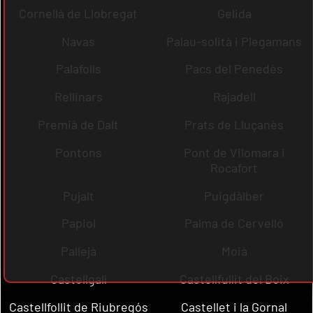
Cornellà de Llobregat
Gelida
Navas
Palau-solità i Plegamans
Palafolls
Pacs del Penedès
Rellinars
Rajadell
Premià de Dalt
Prats de Lluçanès
Pontons
Pont de Vilomara i
Rocafort
Pujalt
Puigdàlber
Papiol
Palma de Cervelló
Pallejà
Moià
Castellgalí
Castellfullit del Boix
Castellfollit de Riubregós
Castellet i la Gornal