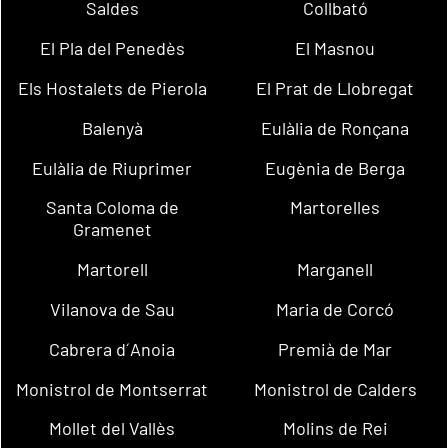
Saldes
Collbató
El Pla del Penedès
El Masnou
Els Hostalets de Pierola
El Prat de Llobregat
Balenyà
Eulàlia de Ronçana
Eulàlia de Riuprimer
Eugènia de Berga
Santa Coloma de
Martorelles
Gramenet
Martorell
Marganell
Vilanova de Sau
Maria de Corcó
Cabrera d´Anoia
Premià de Mar
Monistrol de Montserrat
Monistrol de Calders
Mollet del Vallès
Molins de Rei