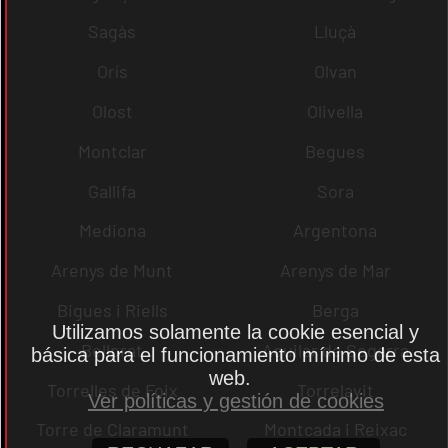
Sagàs
Lluçà
Orís
Olvan
Olost
Olivella
Montclar
Begues
Gallifa
Sora
Mediona
Argentona
Arenys de Munt
Arenys de Mar
Bigues i Riells
Berga
Utilizamos solamente la cookie esencial y
Bellprat
Aguilar de Segarra
básica para el funcionamiento mínimo de esta
web.
Torrelles de Foix
Torrelavit
Ver políticas y gestión de cookies
Torre de Claramunt
Montcada i Reixac