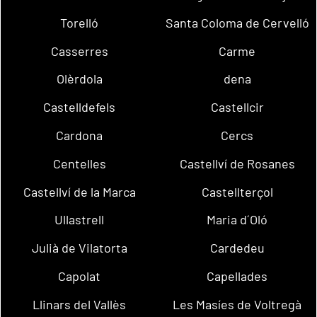
Torelló
Santa Coloma de Cervelló
Casserres
Carme
Olèrdola
dena
Castelldefels
Castellcir
Cardona
Cercs
Centelles
Castellví de Rosanes
Castellví de la Marca
Castellterçol
Ullastrell
Maria d´Oló
Julià de Vilatorta
Cardedeu
Capolat
Capellades
Llinars del Vallès
Les Masíes de Voltregà