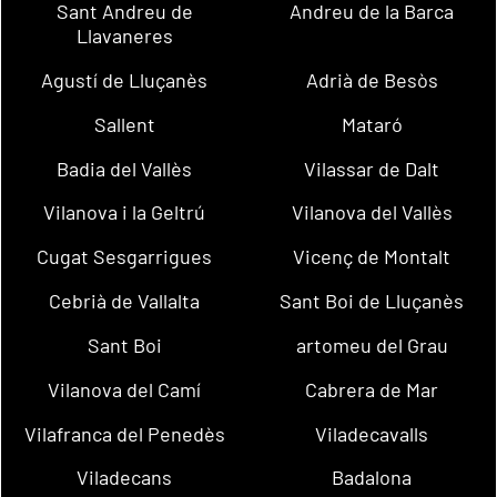
Sant Andreu de
Andreu de la Barca
Llavaneres
Agustí de Lluçanès
Adrià de Besòs
Sallent
Mataró
Badia del Vallès
Vilassar de Dalt
Vilanova i la Geltrú
Vilanova del Vallès
Cugat Sesgarrigues
Vicenç de Montalt
Cebrià de Vallalta
Sant Boi de Lluçanès
Sant Boi
artomeu del Grau
Vilanova del Camí
Cabrera de Mar
Vilafranca del Penedès
Viladecavalls
Viladecans
Badalona