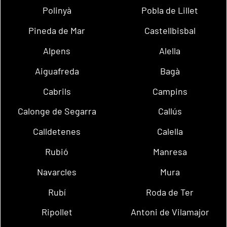
Polinyà
Pobla de Lillet
Pineda de Mar
Castellbisbal
Alpens
Alella
Aiguafreda
Bagà
Cabrils
Campins
Calonge de Segarra
Callús
Calldetenes
Calella
Rubió
Manresa
Navarcles
Mura
Rubí
Roda de Ter
Ripollet
Antoni de Vilamajor