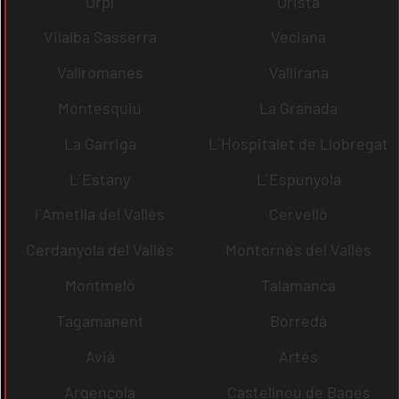
Orpí
Oristà
Vilalba Sasserra
Veciana
Vallromanes
Vallirana
Montesquiu
La Granada
La Garriga
L´Hospitalet de Llobregat
L´Estany
L´Espunyola
l´Ametlla del Vallès
Cervelló
Cerdanyola del Vallès
Montornès del Vallès
Montmeló
Talamanca
Tagamanent
Borredà
Avià
Artés
Argençola
Castellnou de Bages