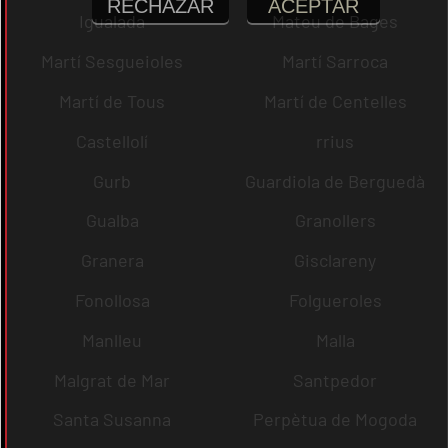
RECHAZAR
ACEPTAR
Igualada
Mateu de Bages
Martí Sesgueioles
Martí Sarroca
Martí de Tous
Martí de Centelles
Castellolí
rrius
Gurb
Guardiola de Berguedà
Gualba
Granollers
Granera
Gisclareny
Fonollosa
Folgueroles
Manlleu
Malla
Malgrat de Mar
Santpedor
Santa Susanna
Perpètua de Mogoda