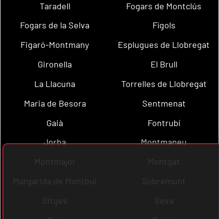
Taradell
Fogars de Montclús
Fogars de la Selva
Fígols
Figaró-Montmany
Esplugues de Llobregat
Gironella
El Brull
La Llacuna
Torrelles de Llobregat
Maria de Besora
Sentmenat
Gaià
Fontrubí
Jorba
Montmaneu
Montmajor
Montgat
Margarida de Montbui
Sobremunt
Sitges
Seva