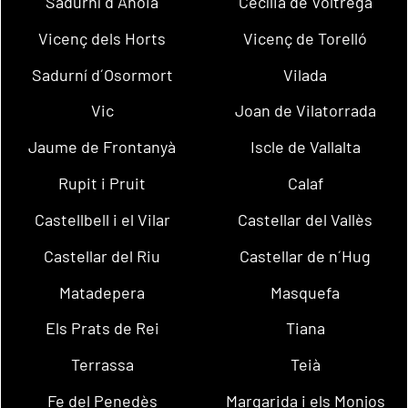
Sadurní d´Anoia
Cecília de Voltregà
Vicenç dels Horts
Vicenç de Torelló
Sadurní d´Osormort
Vilada
Vic
Joan de Vilatorrada
Jaume de Frontanyà
Iscle de Vallalta
Rupit i Pruit
Calaf
Castellbell i el Vilar
Castellar del Vallès
Castellar del Riu
Castellar de n´Hug
Matadepera
Masquefa
Els Prats de Rei
Tiana
Terrassa
Teià
Fe del Penedès
Margarida i els Monjos