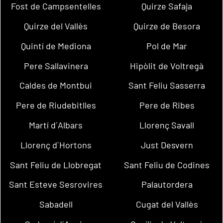
Fost de Campsentelles
Quirze Safaja
Quirze del Vallès
Quirze de Besora
Quintí de Mediona
Pol de Mar
Pere Sallavinera
Hipòlit de Voltregà
Caldes de Montbui
Sant Feliu Sasserra
Pere de Riudebitlles
Pere de Ribes
Martí d´Albars
Llorenç Savall
Llorenç d´Hortons
Just Desvern
Sant Feliu de Llobregat
Sant Feliu de Codines
Sant Esteve Sesrovires
Palautordera
Sabadell
Cugat del Vallès