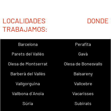
LOCALIDADES DONDE
TRABAJAMOS:
Barcelona
Perafita
Parets del Vallès
Gavà
Olesa de Montserrat
Olesa de Bonesvalls
Barberà del Vallès
Balsareny
Vallgorguina
Vallcebre
Vallbona d´Anoia
Vacarisses
Súria
Subirats