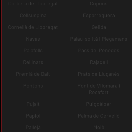
Corbera de Llobregat
Copons
Collsuspina
Esparreguera
Cornellà de Llobregat
Gelida
Navas
Palau-solità i Plegamans
Palafolls
Pacs del Penedès
Rellinars
Rajadell
Premià de Dalt
Prats de Lluçanès
Pontons
Pont de Vilomara i
Rocafort
Pujalt
Puigdàlber
Papiol
Palma de Cervelló
Pallejà
Moià