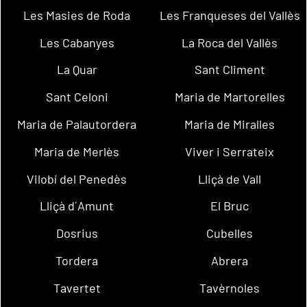
Les Masies de Roda
Les Franqueses del Vallès
Les Cabanyes
La Roca del Vallès
La Quar
Sant Climent
Sant Celoni
Maria de Martorelles
Maria de Palautordera
Maria de Miralles
Maria de Merlès
Viver i Serrateix
Vilobí del Penedès
Lliçà de Vall
Lliçà d´Amunt
El Bruc
Dosrius
Cubelles
Tordera
Abrera
Tavertet
Tavèrnoles