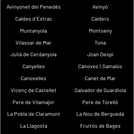
Avinyonet del Penedès
Avinyó
Caldes d´Estrac
Calders
Muntanyola
Montseny
Vilassar de Mar
Tona
Julià de Cerdanyola
Joan Despí
Canyelles
Cànoves i Samalús
Canovelles
Canet de Mar
Vicenç de Castellet
Salvador de Guardiola
Pere de Vilamajor
Pere de Torelló
La Pobla de Claramunt
La Nou de Berguedà
La Llagosta
Fruitós de Bages