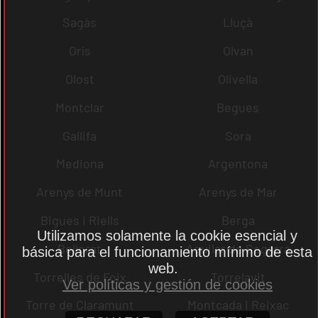
Sagàs
Lluçà
Orís
Olvan
Olost
Olivella
Montclar
Begues
Gallifa
Sora
Mediona
Argentona
Arenys de Munt
Arenys de Mar
Bigues i Riells
Berga
Utilizamos solamente la cookie esencial y
Bellprat
Aguilar de Segarra
básica para el funcionamiento mínimo de esta
web.
Torrelles de Foix
Torrelavit
Ver políticas y gestión de cookies
Torre de Claramunt
Montcada i Reixac