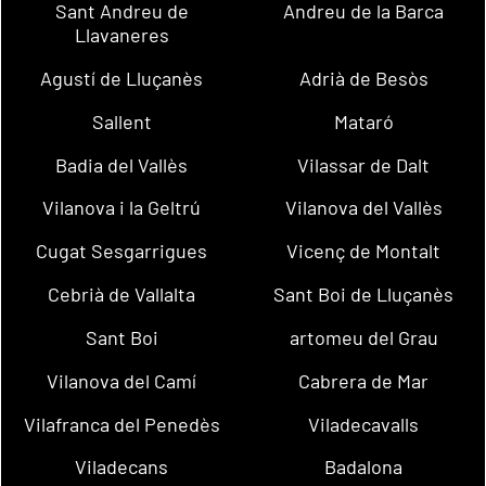
Sant Andreu de
Andreu de la Barca
Llavaneres
Agustí de Lluçanès
Adrià de Besòs
Sallent
Mataró
Badia del Vallès
Vilassar de Dalt
Vilanova i la Geltrú
Vilanova del Vallès
Cugat Sesgarrigues
Vicenç de Montalt
Cebrià de Vallalta
Sant Boi de Lluçanès
Sant Boi
artomeu del Grau
Vilanova del Camí
Cabrera de Mar
Vilafranca del Penedès
Viladecavalls
Viladecans
Badalona