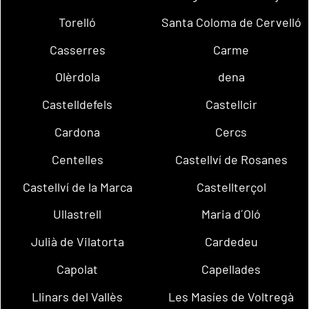
Torelló
Santa Coloma de Cervelló
Casserres
Carme
Olèrdola
dena
Castelldefels
Castellcir
Cardona
Cercs
Centelles
Castellví de Rosanes
Castellví de la Marca
Castellterçol
Ullastrell
Maria d´Oló
Julià de Vilatorta
Cardedeu
Capolat
Capellades
Llinars del Vallès
Les Masíes de Voltregà