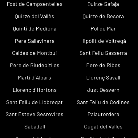
Fost de Campsentelles
Quirze Safaja
Quirze del Vallès
Quirze de Besora
Quintí de Mediona
Pol de Mar
Pere Sallavinera
Hipòlit de Voltregà
Caldes de Montbui
Sant Feliu Sasserra
Pere de Riudebitlles
Pere de Ribes
Martí d´Albars
Llorenç Savall
Llorenç d´Hortons
Just Desvern
Sant Feliu de Llobregat
Sant Feliu de Codines
Sant Esteve Sesrovires
Palautordera
Sabadell
Cugat del Vallès