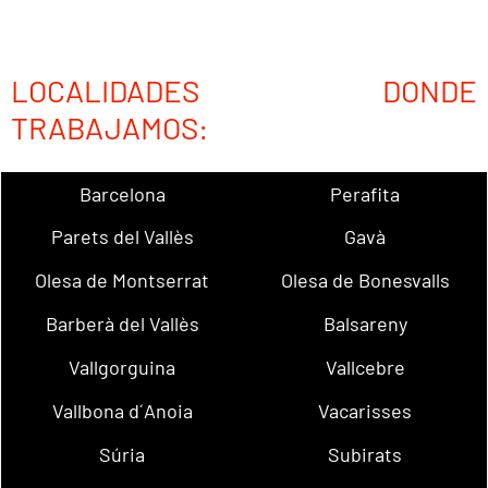
LOCALIDADES DONDE
TRABAJAMOS:
Barcelona
Perafita
Parets del Vallès
Gavà
Olesa de Montserrat
Olesa de Bonesvalls
Barberà del Vallès
Balsareny
Vallgorguina
Vallcebre
Vallbona d´Anoia
Vacarisses
Súria
Subirats