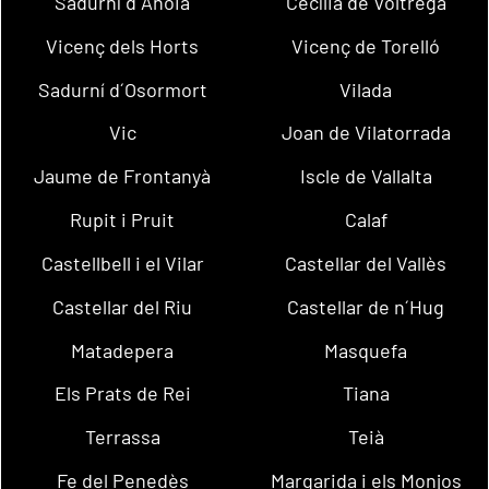
Sadurní d´Anoia
Cecília de Voltregà
Vicenç dels Horts
Vicenç de Torelló
Sadurní d´Osormort
Vilada
Vic
Joan de Vilatorrada
Jaume de Frontanyà
Iscle de Vallalta
Rupit i Pruit
Calaf
Castellbell i el Vilar
Castellar del Vallès
Castellar del Riu
Castellar de n´Hug
Matadepera
Masquefa
Els Prats de Rei
Tiana
Terrassa
Teià
Fe del Penedès
Margarida i els Monjos