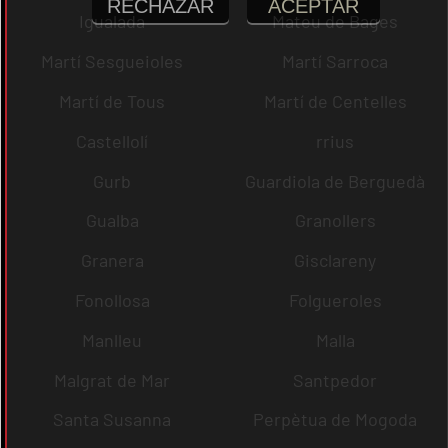
RECHAZAR
ACEPTAR
Igualada
Mateu de Bages
Martí Sesgueioles
Martí Sarroca
Martí de Tous
Martí de Centelles
Castellolí
rrius
Gurb
Guardiola de Berguedà
Gualba
Granollers
Granera
Gisclareny
Fonollosa
Folgueroles
Manlleu
Malla
Malgrat de Mar
Santpedor
Santa Susanna
Perpètua de Mogoda