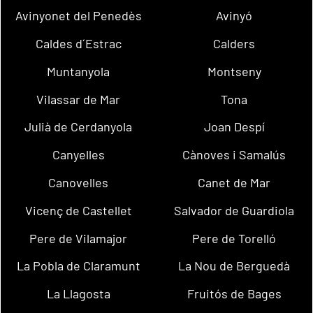
Avinyonet del Penedès
Avinyó
Caldes d´Estrac
Calders
Muntanyola
Montseny
Vilassar de Mar
Tona
Julià de Cerdanyola
Joan Despí
Canyelles
Cànoves i Samalús
Canovelles
Canet de Mar
Vicenç de Castellet
Salvador de Guardiola
Pere de Vilamajor
Pere de Torelló
La Pobla de Claramunt
La Nou de Berguedà
La Llagosta
Fruitós de Bages