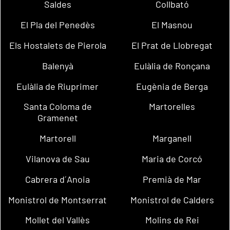
Saldes
Collbató
El Pla del Penedès
El Masnou
Els Hostalets de Pierola
El Prat de Llobregat
Balenyà
Eulàlia de Ronçana
Eulàlia de Riuprimer
Eugènia de Berga
Santa Coloma de
Martorelles
Gramenet
Martorell
Marganell
Vilanova de Sau
Maria de Corcó
Cabrera d´Anoia
Premià de Mar
Monistrol de Montserrat
Monistrol de Calders
Mollet del Vallès
Molins de Rei