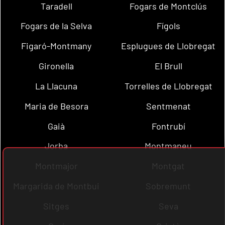
Taradell
Fogars de Montclús
Fogars de la Selva
Fígols
Figaró-Montmany
Esplugues de Llobregat
Gironella
El Brull
La Llacuna
Torrelles de Llobregat
Maria de Besora
Sentmenat
Gaià
Fontrubí
Jorba
Montmaneu
Montmajor
Montgat
Margarida de Montbui
Sobremunt
Sitges
Seva