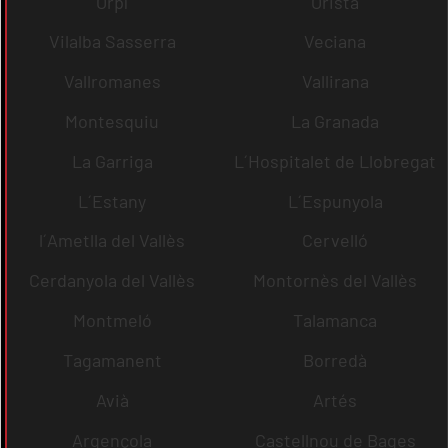
Orpí
Oristà
Vilalba Sasserra
Veciana
Vallromanes
Vallirana
Montesquiu
La Granada
La Garriga
L´Hospitalet de Llobregat
L´Estany
L´Espunyola
l´Ametlla del Vallès
Cervelló
Cerdanyola del Vallès
Montornès del Vallès
Montmeló
Talamanca
Tagamanent
Borredà
Avià
Artés
Argençola
Castellnou de Bages