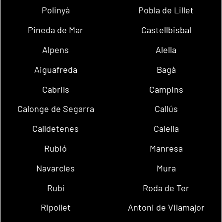
Polinyà
Pobla de Lillet
Pineda de Mar
Castellbisbal
Alpens
Alella
Aiguafreda
Bagà
Cabrils
Campins
Calonge de Segarra
Callús
Calldetenes
Calella
Rubió
Manresa
Navarcles
Mura
Rubí
Roda de Ter
Ripollet
Antoni de Vilamajor