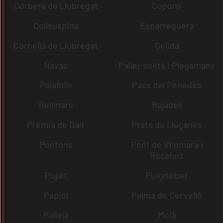
Corbera de Llobregat
Copons
Collsuspina
Esparreguera
Cornellà de Llobregat
Gelida
Navas
Palau-solità i Plegamans
Palafolls
Pacs del Penedès
Rellinars
Rajadell
Premià de Dalt
Prats de Lluçanès
Pontons
Pont de Vilomara i
Rocafort
Pujalt
Puigdàlber
Papiol
Palma de Cervelló
Pallejà
Moià