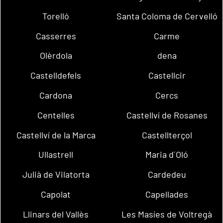
Torelló
Santa Coloma de Cervelló
Casserres
Carme
Olèrdola
dena
Castelldefels
Castellcir
Cardona
Cercs
Centelles
Castellví de Rosanes
Castellví de la Marca
Castellterçol
Ullastrell
Maria d´Oló
Julià de Vilatorta
Cardedeu
Capolat
Capellades
Llinars del Vallès
Les Masíes de Voltregà