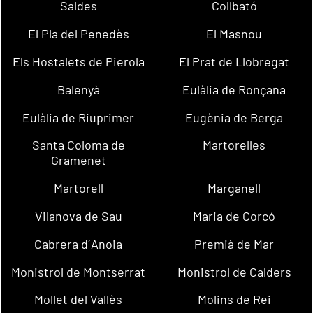
Saldes
Collbató
El Pla del Penedès
El Masnou
Els Hostalets de Pierola
El Prat de Llobregat
Balenyà
Eulàlia de Ronçana
Eulàlia de Riuprimer
Eugènia de Berga
Santa Coloma de
Martorelles
Gramenet
Martorell
Marganell
Vilanova de Sau
Maria de Corcó
Cabrera d´Anoia
Premià de Mar
Monistrol de Montserrat
Monistrol de Calders
Mollet del Vallès
Molins de Rei