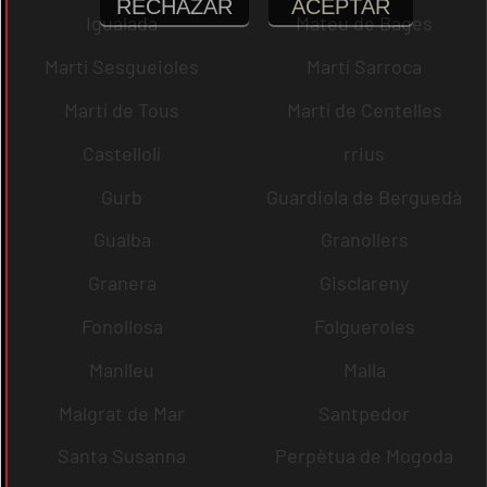
RECHAZAR
ACEPTAR
Igualada
Mateu de Bages
Martí Sesgueioles
Martí Sarroca
Martí de Tous
Martí de Centelles
Castellolí
rrius
Gurb
Guardiola de Berguedà
Gualba
Granollers
Granera
Gisclareny
Fonollosa
Folgueroles
Manlleu
Malla
Malgrat de Mar
Santpedor
Santa Susanna
Perpètua de Mogoda