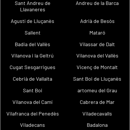
Sant Andreu de
Andreu de la Barca
Llavaneres
Agustí de Lluçanès
Adrià de Besòs
Sallent
Mataró
Badia del Vallès
Vilassar de Dalt
Vilanova i la Geltrú
Vilanova del Vallès
Cugat Sesgarrigues
Vicenç de Montalt
Cebrià de Vallalta
Sant Boi de Lluçanès
Sant Boi
artomeu del Grau
Vilanova del Camí
Cabrera de Mar
Vilafranca del Penedès
Viladecavalls
Viladecans
Badalona