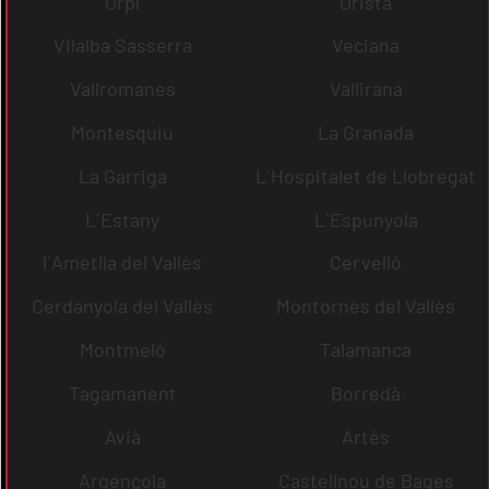
Orpí
Oristà
Vilalba Sasserra
Veciana
Vallromanes
Vallirana
Montesquiu
La Granada
La Garriga
L´Hospitalet de Llobregat
L´Estany
L´Espunyola
l´Ametlla del Vallès
Cervelló
Cerdanyola del Vallès
Montornès del Vallès
Montmeló
Talamanca
Tagamanent
Borredà
Avià
Artés
Argençola
Castellnou de Bages