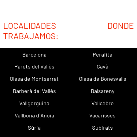
LOCALIDADES DONDE
TRABAJAMOS:
Barcelona
Perafita
Parets del Vallès
Gavà
Olesa de Montserrat
Olesa de Bonesvalls
Barberà del Vallès
Balsareny
Vallgorguina
Vallcebre
Vallbona d´Anoia
Vacarisses
Súria
Subirats