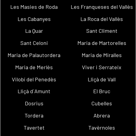
Les Masies de Roda
Les Franqueses del Vallès
Les Cabanyes
La Roca del Vallès
La Quar
Sant Climent
Sant Celoni
Maria de Martorelles
Maria de Palautordera
Maria de Miralles
Maria de Merlès
Viver i Serrateix
Vilobí del Penedès
Lliçà de Vall
Lliçà d´Amunt
El Bruc
Dosrius
Cubelles
Tordera
Abrera
Tavertet
Tavèrnoles