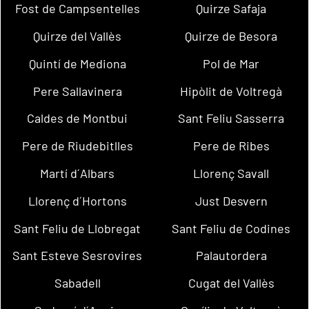
Fost de Campsentelles
Quirze Safaja
Quirze del Vallès
Quirze de Besora
Quintí de Mediona
Pol de Mar
Pere Sallavinera
Hipòlit de Voltregà
Caldes de Montbui
Sant Feliu Sasserra
Pere de Riudebitlles
Pere de Ribes
Martí d´Albars
Llorenç Savall
Llorenç d´Hortons
Just Desvern
Sant Feliu de Llobregat
Sant Feliu de Codines
Sant Esteve Sesrovires
Palautordera
Sabadell
Cugat del Vallès