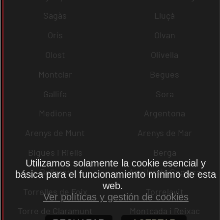
Sagàs
Lluçà
Orís
Olvan
Olost
Olivella
Montclar
Begues
Gallifa
Sora
Mediona
Argentona
Arenys de Munt
Arenys de Mar
Bigues i Riells
Berga
Utilizamos solamente la cookie esencial y
Bellprat
Aguilar de Segarra
básica para el funcionamiento mínimo de esta
web.
Torrelles de Foix
Torrelavit
Ver políticas y gestión de cookies
Torre de Claramunt
Montcada i Reixac