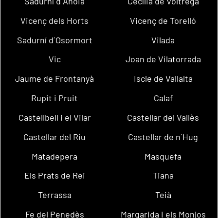
Sadurní d´Anoia
Cecília de Voltregà
Vicenç dels Horts
Vicenç de Torelló
Sadurní d´Osormort
Vilada
Vic
Joan de Vilatorrada
Jaume de Frontanyà
Iscle de Vallalta
Rupit i Pruit
Calaf
Castellbell i el Vilar
Castellar del Vallès
Castellar del Riu
Castellar de n´Hug
Matadepera
Masquefa
Els Prats de Rei
Tiana
Terrassa
Teià
Fe del Penedès
Margarida i els Monjos