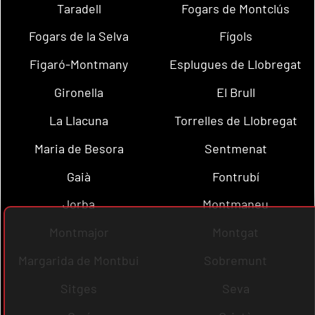
Taradell
Fogars de Montclús
Fogars de la Selva
Fígols
Figaró-Montmany
Esplugues de Llobregat
Gironella
El Brull
La Llacuna
Torrelles de Llobregat
Maria de Besora
Sentmenat
Gaià
Fontrubí
Jorba
Montmaneu
Montmajor
Montgat
Margarida de Montbui
Sobremunt
Sitges
Seva