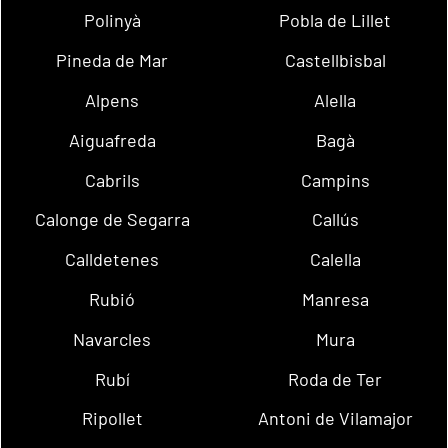
Polinyà
Pobla de Lillet
Pineda de Mar
Castellbisbal
Alpens
Alella
Aiguafreda
Bagà
Cabrils
Campins
Calonge de Segarra
Callús
Calldetenes
Calella
Rubió
Manresa
Navarcles
Mura
Rubí
Roda de Ter
Ripollet
Antoni de Vilamajor