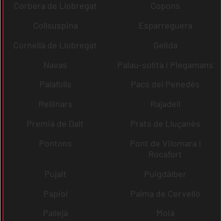
Corbera de Llobregat
Copons
Collsuspina
Esparreguera
Cornellà de Llobregat
Gelida
Navas
Palau-solità i Plegamans
Palafolls
Pacs del Penedès
Rellinars
Rajadell
Premià de Dalt
Prats de Lluçanès
Pontons
Pont de Vilomara i
Rocafort
Pujalt
Puigdàlber
Papiol
Palma de Cervelló
Pallejà
Moià