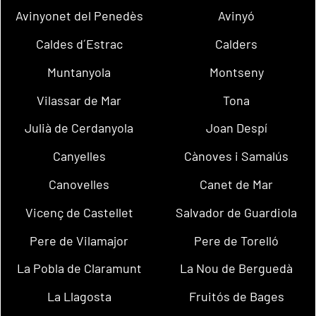
Avinyonet del Penedès
Avinyó
Caldes d´Estrac
Calders
Muntanyola
Montseny
Vilassar de Mar
Tona
Julià de Cerdanyola
Joan Despí
Canyelles
Cànoves i Samalús
Canovelles
Canet de Mar
Vicenç de Castellet
Salvador de Guardiola
Pere de Vilamajor
Pere de Torelló
La Pobla de Claramunt
La Nou de Berguedà
La Llagosta
Fruitós de Bages