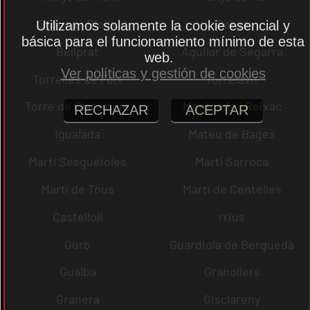
Bigues i Riells
Berga
Utilizamos solamente la cookie esencial y
básica para el funcionamiento mínimo de esta
Bellprat
Aguilar de Segarra
web.
Ver políticas y gestión de cookies
Torrelles de Foix
Torrelavit
Torre de Claramunt
Montcada i Reixac
RECHAZAR
ACEPTAR
Igualada
Mateu de Bages
Martí Sesgueioles
Martí Sarroca
Martí de Tous
Martí de Centelles
Castellolí
rrius
Gurb
Guardiola de Berguedà
Gualba
Granollers
Granera
Gisclareny