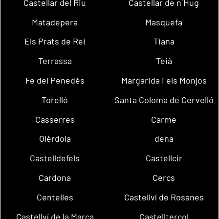
Castellar del Riu
Castellar de n´Hug
Matadepera
Masquefa
Els Prats de Rei
Tiana
Terrassa
Teià
Fe del Penedès
Margarida i els Monjos
Torelló
Santa Coloma de Cervelló
Casserres
Carme
Olèrdola
dena
Castelldefels
Castellcir
Cardona
Cercs
Centelles
Castellví de Rosanes
Castellví de la Marca
Castellterçol