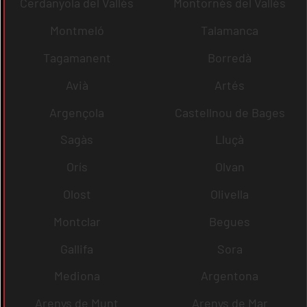
Cerdanyola del Vallès
Montornès del Vallès
Montmeló
Talamanca
Tagamanent
Borredà
Avià
Artés
Argençola
Castellnou de Bages
Sagàs
Lluçà
Orís
Olvan
Olost
Olivella
Montclar
Begues
Gallifa
Sora
Mediona
Argentona
Arenys de Munt
Arenys de Mar