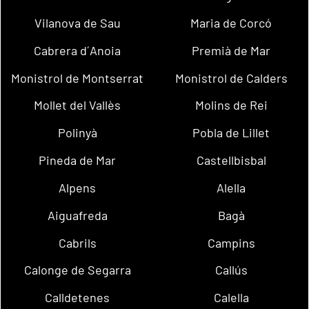
Vilanova de Sau
Maria de Corcó
Cabrera d´Anoia
Premià de Mar
Monistrol de Montserrat
Monistrol de Calders
Mollet del Vallès
Molins de Rei
Polinyà
Pobla de Lillet
Pineda de Mar
Castellbisbal
Alpens
Alella
Aiguafreda
Bagà
Cabrils
Campins
Calonge de Segarra
Callús
Calldetenes
Calella