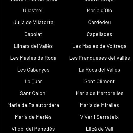
Ullastrell
Maria d´Oló
Julià de Vilatorta
Cardedeu
Capolat
Capellades
Llinars del Vallès
Les Masíes de Voltregà
Les Masies de Roda
Les Franqueses del Vallès
Les Cabanyes
La Roca del Vallès
La Quar
Sant Climent
Sant Celoni
Maria de Martorelles
Maria de Palautordera
Maria de Miralles
Maria de Merlès
Viver i Serrateix
Vilobí del Penedès
Lliçà de Vall