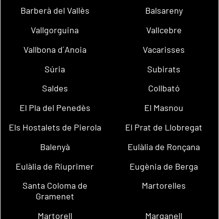
Barberà del Vallès
Balsareny
Vallgorguina
Vallcebre
Vallbona d´Anoia
Vacarisses
Súria
Subirats
Saldes
Collbató
El Pla del Penedès
El Masnou
Els Hostalets de Pierola
El Prat de Llobregat
Balenyà
Eulàlia de Ronçana
Eulàlia de Riuprimer
Eugènia de Berga
Santa Coloma de
Martorelles
Gramenet
Martorell
Marganell