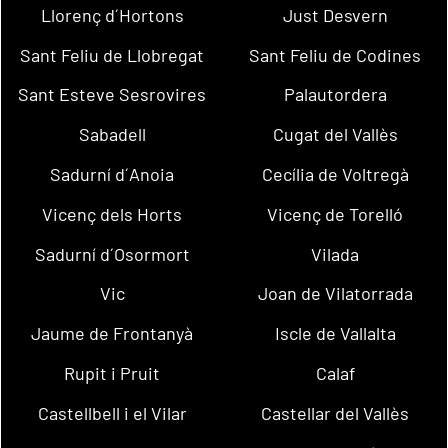
Llorenç d´Hortons
Just Desvern
Sant Feliu de Llobregat
Sant Feliu de Codines
Sant Esteve Sesrovires
Palautordera
Sabadell
Cugat del Vallès
Sadurní d´Anoia
Cecília de Voltregà
Vicenç dels Horts
Vicenç de Torelló
Sadurní d´Osormort
Vilada
Vic
Joan de Vilatorrada
Jaume de Frontanyà
Iscle de Vallalta
Rupit i Pruit
Calaf
Castellbell i el Vilar
Castellar del Vallès