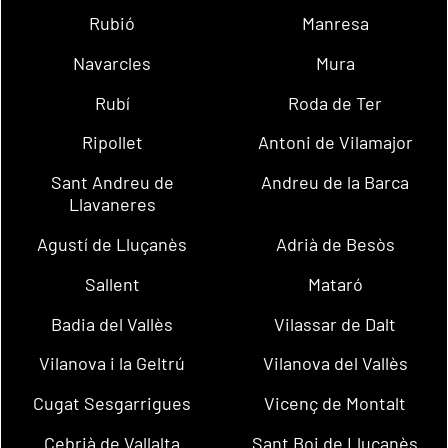
Rubió
Manresa
Navarcles
Mura
Rubí
Roda de Ter
Ripollet
Antoni de Vilamajor
Sant Andreu de
Andreu de la Barca
Llavaneres
Agustí de Lluçanès
Adrià de Besòs
Sallent
Mataró
Badia del Vallès
Vilassar de Dalt
Vilanova i la Geltrú
Vilanova del Vallès
Cugat Sesgarrigues
Vicenç de Montalt
Cebrià de Vallalta
Sant Boi de Lluçanès