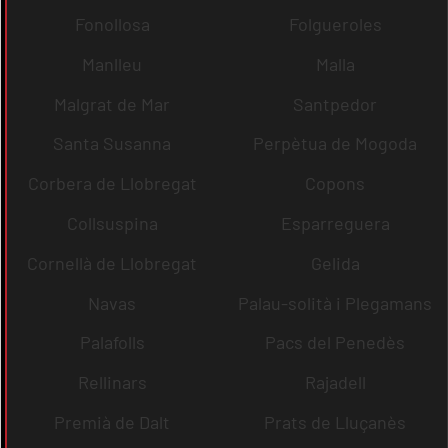
Fonollosa
Folgueroles
Manlleu
Malla
Malgrat de Mar
Santpedor
Santa Susanna
Perpètua de Mogoda
Corbera de Llobregat
Copons
Collsuspina
Esparreguera
Cornellà de Llobregat
Gelida
Navas
Palau-solità i Plegamans
Palafolls
Pacs del Penedès
Rellinars
Rajadell
Premià de Dalt
Prats de Lluçanès