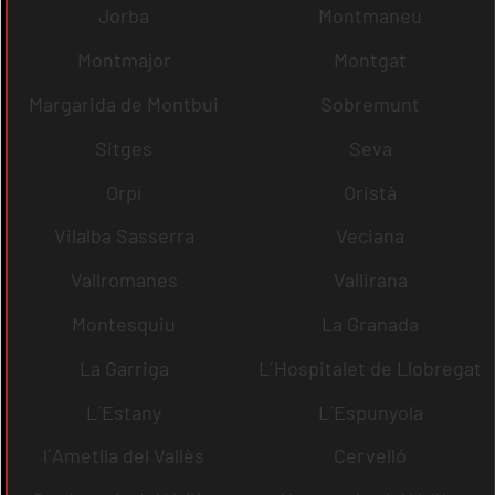
Jorba
Montmaneu
Montmajor
Montgat
Margarida de Montbui
Sobremunt
Sitges
Seva
Orpí
Oristà
Vilalba Sasserra
Veciana
Vallromanes
Vallirana
Montesquiu
La Granada
La Garriga
L´Hospitalet de Llobregat
L´Estany
L´Espunyola
l´Ametlla del Vallès
Cervelló