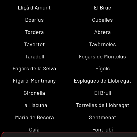
Lliçà d´Amunt
El Bruc
Dosrius
Cubelles
Tordera
Abrera
Tavertet
Tavèrnoles
Taradell
Fogars de Montclús
Fogars de la Selva
Fígols
Figaró-Montmany
Esplugues de Llobregat
Gironella
El Brull
La Llacuna
Torrelles de Llobregat
Maria de Besora
Sentmenat
Gaià
Fontrubí