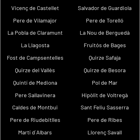
Vicenç de Castellet
Salvador de Guardiola
Pere de Vilamajor
Pere de Torelló
La Pobla de Claramunt
La Nou de Berguedà
La Llagosta
Fruitós de Bages
Fost de Campsentelles
Quirze Safaja
Quirze del Vallès
Quirze de Besora
Quintí de Mediona
Pol de Mar
Pere Sallavinera
Hipòlit de Voltregà
Caldes de Montbui
Sant Feliu Sasserra
Pere de Riudebitlles
Pere de Ribes
Martí d´Albars
Llorenç Savall