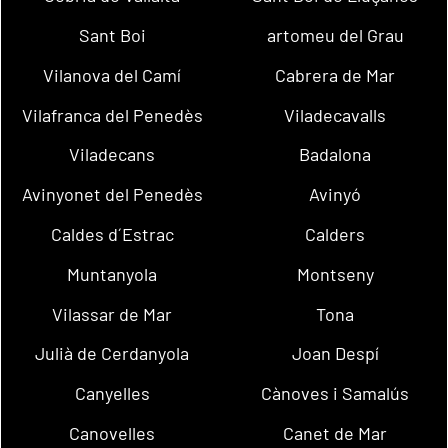
Sant Boi
artomeu del Grau
Vilanova del Camí
Cabrera de Mar
Vilafranca del Penedès
Viladecavalls
Viladecans
Badalona
Avinyonet del Penedès
Avinyó
Caldes d´Estrac
Calders
Muntanyola
Montseny
Vilassar de Mar
Tona
Julià de Cerdanyola
Joan Despí
Canyelles
Cànoves i Samalús
Canovelles
Canet de Mar