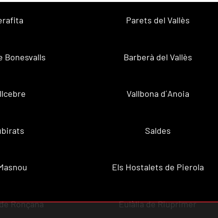
erafita
Parets del Vallès
e Bonesvalls
Barberà del Vallès
llcebre
Vallbona d´Anoia
birats
Saldes
 Masnou
Els Hostalets de Pierola
 de Ronçana
Eulàlia de Riuprimer