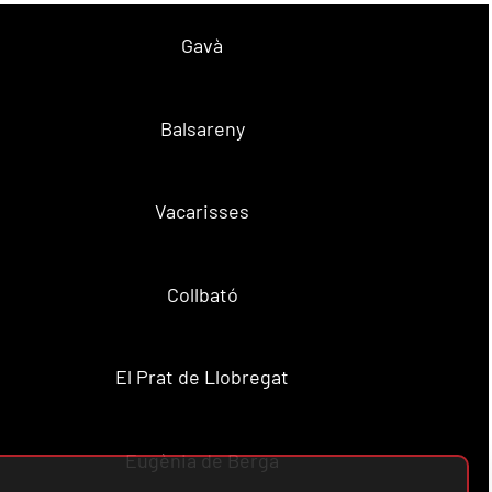
Gavà
Balsareny
Vacarisses
Collbató
El Prat de Llobregat
Eugènia de Berga