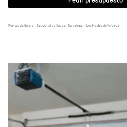
Puertas de Garaje
Seccional de Nave en Barcelona
Les Masíes de Voltregà