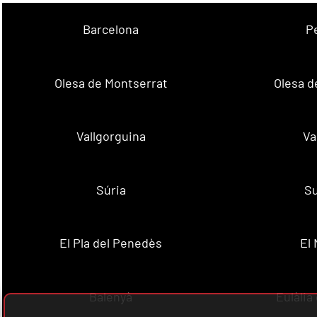
Barcelona
P
Olesa de Montserrat
Olesa d
Vallgorguina
Va
Súria
Su
El Pla del Penedès
El
Balenyà
Eulàlia