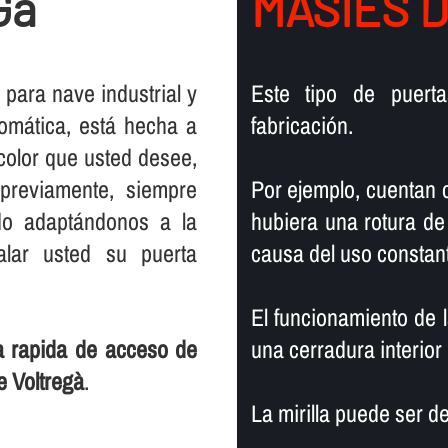
Gà
MASÍES 
,
para nave industrial y
Este tipo de puerta
tomática, está hecha a
fabricación.
 color que usted desee,
previamente, siempre
Por ejemplo, cuentan c
do adaptándonos a la
hubiera una rotura de
alar usted su puerta
causa del uso constan
El funcionamiento de 
ta rapida de acceso de
una cerradura interior
e Voltregà
.
La mirilla puede ser de