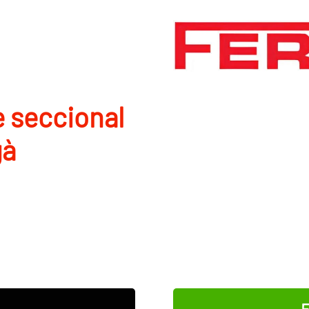
e seccional
gà
E