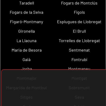
Taradell
Fogars de Montclús
Fogars de la Selva
Fígols
Figaró-Montmany
Esplugues de Llobregat
Gironella
El Brull
La Llacuna
Torrelles de Llobregat
Maria de Besora
Sentmenat
Gaià
Fontrubí
Jorba
Montmaneu
Montmajor
Montgat
Margarida de Montbui
Sobremunt
Sitges
Seva