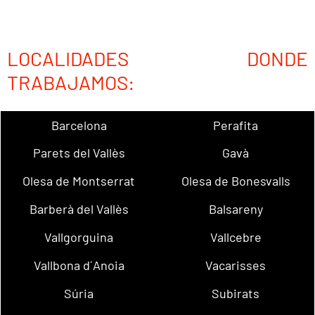
LOCALIDADES DONDE
TRABAJAMOS:
Barcelona
Perafita
Parets del Vallès
Gavà
Olesa de Montserrat
Olesa de Bonesvalls
Barberà del Vallès
Balsareny
Vallgorguina
Vallcebre
Vallbona d´Anoia
Vacarisses
Súria
Subirats