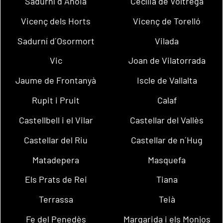
Sadurní d´Anoia
Cecília de Voltregà
Vicenç dels Horts
Vicenç de Torelló
Sadurní d´Osormort
Vilada
Vic
Joan de Vilatorrada
Jaume de Frontanyà
Iscle de Vallalta
Rupit i Pruit
Calaf
Castellbell i el Vilar
Castellar del Vallès
Castellar del Riu
Castellar de n´Hug
Matadepera
Masquefa
Els Prats de Rei
Tiana
Terrassa
Teià
Fe del Penedès
Margarida i els Monjos