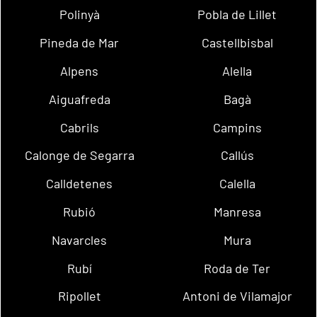
Polinyà
Pobla de Lillet
Pineda de Mar
Castellbisbal
Alpens
Alella
Aiguafreda
Bagà
Cabrils
Campins
Calonge de Segarra
Callús
Calldetenes
Calella
Rubió
Manresa
Navarcles
Mura
Rubí
Roda de Ter
Ripollet
Antoni de Vilamajor