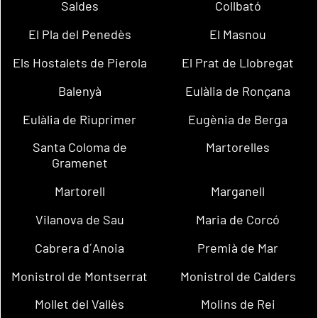
Saldes
Collbató
El Pla del Penedès
El Masnou
Els Hostalets de Pierola
El Prat de Llobregat
Balenyà
Eulàlia de Ronçana
Eulàlia de Riuprimer
Eugènia de Berga
Santa Coloma de
Martorelles
Gramenet
Martorell
Marganell
Vilanova de Sau
Maria de Corcó
Cabrera d´Anoia
Premià de Mar
Monistrol de Montserrat
Monistrol de Calders
Mollet del Vallès
Molins de Rei