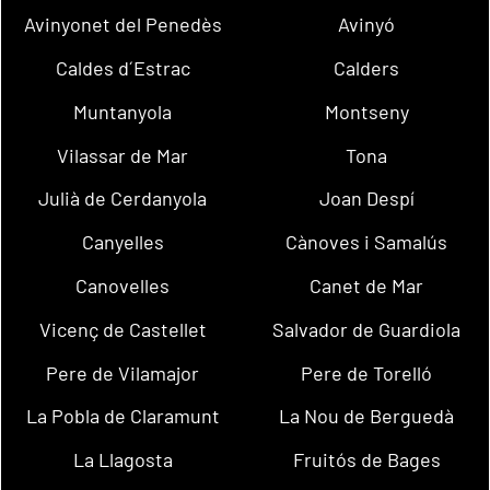
Avinyonet del Penedès
Avinyó
Caldes d´Estrac
Calders
Muntanyola
Montseny
Vilassar de Mar
Tona
Julià de Cerdanyola
Joan Despí
Canyelles
Cànoves i Samalús
Canovelles
Canet de Mar
Vicenç de Castellet
Salvador de Guardiola
Pere de Vilamajor
Pere de Torelló
La Pobla de Claramunt
La Nou de Berguedà
La Llagosta
Fruitós de Bages