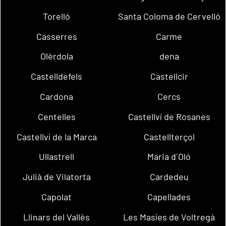
Torelló
Santa Coloma de Cervelló
Casserres
Carme
Olèrdola
dena
Castelldefels
Castellcir
Cardona
Cercs
Centelles
Castellví de Rosanes
Castellví de la Marca
Castellterçol
Ullastrell
Maria d´Oló
Julià de Vilatorta
Cardedeu
Capolat
Capellades
Llinars del Vallès
Les Masíes de Voltregà