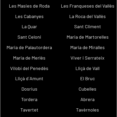
Les Masies de Roda
Les Franqueses del Vallès
Les Cabanyes
La Roca del Vallès
La Quar
Sant Climent
Sant Celoni
Maria de Martorelles
Maria de Palautordera
Maria de Miralles
Maria de Merlès
Viver i Serrateix
Vilobí del Penedès
Lliçà de Vall
Lliçà d´Amunt
El Bruc
Dosrius
Cubelles
Tordera
Abrera
Tavertet
Tavèrnoles