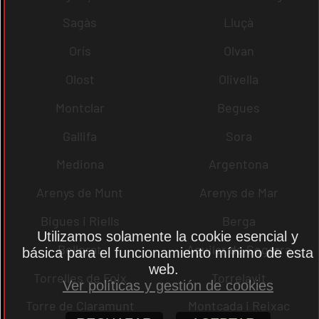
Sagàs
Lluçà
Orís
Olvan
Olost
Olivella
Montclar
Begues
Gallifa
Sora
Mediona
Argentona
Arenys de Munt
Arenys de Mar
Bigues i Riells
Berga
Utilizamos solamente la cookie esencial y
Bellprat
Aguilar de Segarra
básica para el funcionamiento mínimo de esta
web.
Torrelles de Foix
Torrelavit
Ver políticas y gestión de cookies
Torre de Claramunt
Montcada i Reixac