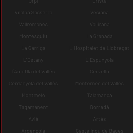
Orpí
Oristà
Vilalba Sasserra
Veciana
Vallromanes
Vallirana
Montesquiu
La Granada
La Garriga
L´Hospitalet de Llobregat
L´Estany
L´Espunyola
l´Ametlla del Vallès
Cervelló
Cerdanyola del Vallès
Montornès del Vallès
Montmeló
Talamanca
Tagamanent
Borredà
Avià
Artés
Argençola
Castellnou de Bages