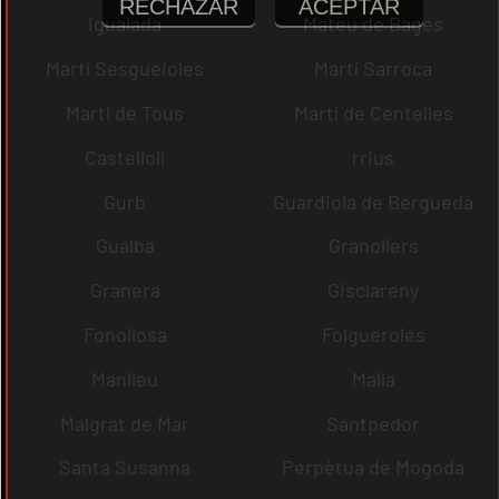
RECHAZAR
ACEPTAR
Igualada
Mateu de Bages
Martí Sesgueioles
Martí Sarroca
Martí de Tous
Martí de Centelles
Castellolí
rrius
Gurb
Guardiola de Berguedà
Gualba
Granollers
Granera
Gisclareny
Fonollosa
Folgueroles
Manlleu
Malla
Malgrat de Mar
Santpedor
Santa Susanna
Perpètua de Mogoda