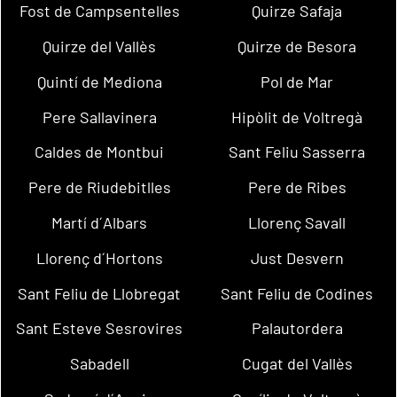
Fost de Campsentelles
Quirze Safaja
Quirze del Vallès
Quirze de Besora
Quintí de Mediona
Pol de Mar
Pere Sallavinera
Hipòlit de Voltregà
Caldes de Montbui
Sant Feliu Sasserra
Pere de Riudebitlles
Pere de Ribes
Martí d´Albars
Llorenç Savall
Llorenç d´Hortons
Just Desvern
Sant Feliu de Llobregat
Sant Feliu de Codines
Sant Esteve Sesrovires
Palautordera
Sabadell
Cugat del Vallès