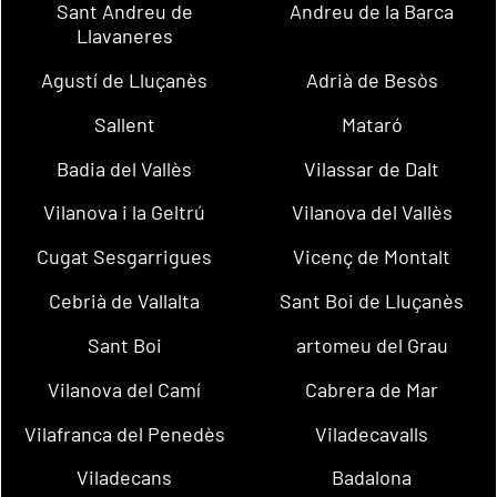
Sant Andreu de
Andreu de la Barca
Llavaneres
Agustí de Lluçanès
Adrià de Besòs
Sallent
Mataró
Badia del Vallès
Vilassar de Dalt
Vilanova i la Geltrú
Vilanova del Vallès
Cugat Sesgarrigues
Vicenç de Montalt
Cebrià de Vallalta
Sant Boi de Lluçanès
Sant Boi
artomeu del Grau
Vilanova del Camí
Cabrera de Mar
Vilafranca del Penedès
Viladecavalls
Viladecans
Badalona