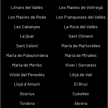
Llinars del Vallès
Les Masíes de Voltregà
Les Masies de Roda
Les Franqueses del Vallès
Les Cabanyes
La Roca del Vallès
La Quar
Sant Climent
Sant Celoni
Maria de Martorelles
Maria de Palautordera
Maria de Miralles
Maria de Merlès
Viver i Serrateix
Vilobí del Penedès
Lliçà de Vall
Lliçà d´Amunt
El Bruc
Dosrius
Cubelles
Tordera
Abrera