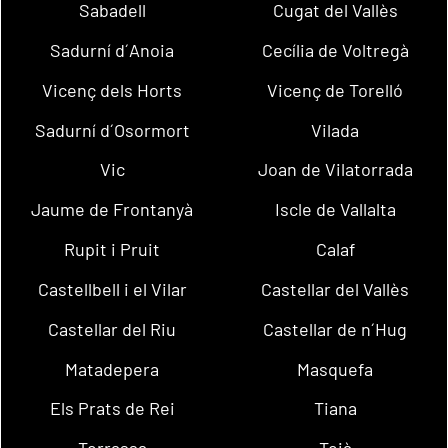
Sabadell
Cugat del Vallès
Sadurní d´Anoia
Cecília de Voltregà
Vicenç dels Horts
Vicenç de Torelló
Sadurní d´Osormort
Vilada
Vic
Joan de Vilatorrada
Jaume de Frontanyà
Iscle de Vallalta
Rupit i Pruit
Calaf
Castellbell i el Vilar
Castellar del Vallès
Castellar del Riu
Castellar de n´Hug
Matadepera
Masquefa
Els Prats de Rei
Tiana