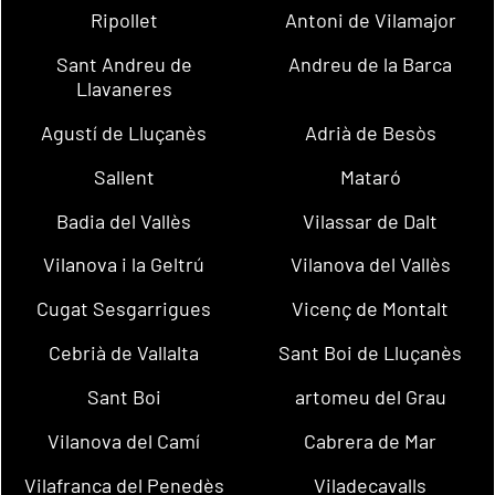
Ripollet
Antoni de Vilamajor
Sant Andreu de
Andreu de la Barca
Llavaneres
Agustí de Lluçanès
Adrià de Besòs
Sallent
Mataró
Badia del Vallès
Vilassar de Dalt
Vilanova i la Geltrú
Vilanova del Vallès
Cugat Sesgarrigues
Vicenç de Montalt
Cebrià de Vallalta
Sant Boi de Lluçanès
Sant Boi
artomeu del Grau
Vilanova del Camí
Cabrera de Mar
Vilafranca del Penedès
Viladecavalls