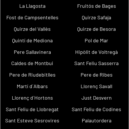
La Llagosta
Fruitós de Bages
Fost de Campsentelles
Quirze Safaja
Quirze del Vallès
Quirze de Besora
Quintí de Mediona
Pol de Mar
Pere Sallavinera
Hipòlit de Voltregà
Caldes de Montbui
Sant Feliu Sasserra
Pere de Riudebitlles
Pere de Ribes
Martí d´Albars
Llorenç Savall
Llorenç d´Hortons
Just Desvern
Sant Feliu de Llobregat
Sant Feliu de Codines
Sant Esteve Sesrovires
Palautordera