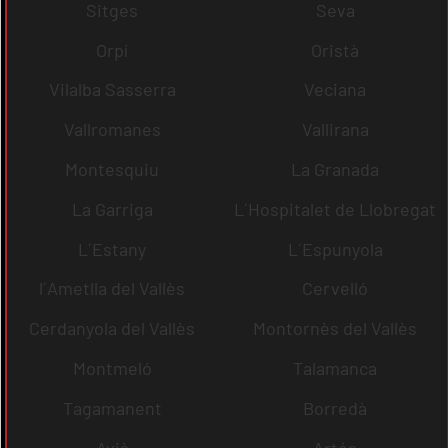
Sitges
Seva
Orpí
Oristà
Vilalba Sasserra
Veciana
Vallromanes
Vallirana
Montesquiu
La Granada
La Garriga
L´Hospitalet de Llobregat
L´Estany
L´Espunyola
l´Ametlla del Vallès
Cervelló
Cerdanyola del Vallès
Montornès del Vallès
Montmeló
Talamanca
Tagamanent
Borredà
Avià
Artés