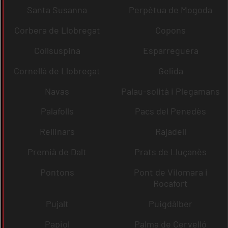
Santa Susanna
Perpètua de Mogoda
Corbera de Llobregat
Copons
Collsuspina
Esparreguera
Cornellà de Llobregat
Gelida
Navas
Palau-solità i Plegamans
Palafolls
Pacs del Penedès
Rellinars
Rajadell
Premià de Dalt
Prats de Lluçanès
Pontons
Pont de Vilomara i
Rocafort
Pujalt
Puigdàlber
Papiol
Palma de Cervelló