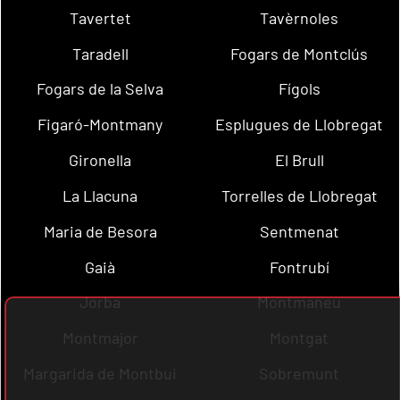
Tavertet
Tavèrnoles
Taradell
Fogars de Montclús
Fogars de la Selva
Fígols
Figaró-Montmany
Esplugues de Llobregat
Gironella
El Brull
La Llacuna
Torrelles de Llobregat
Maria de Besora
Sentmenat
Gaià
Fontrubí
Jorba
Montmaneu
Montmajor
Montgat
Margarida de Montbui
Sobremunt