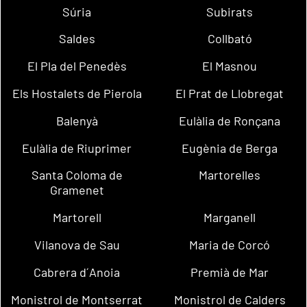
Súria
Subirats
Saldes
Collbató
El Pla del Penedès
El Masnou
Els Hostalets de Pierola
El Prat de Llobregat
Balenyà
Eulàlia de Ronçana
Eulàlia de Riuprimer
Eugènia de Berga
Santa Coloma de
Martorelles
Gramenet
Martorell
Marganell
Vilanova de Sau
Maria de Corcó
Cabrera d´Anoia
Premià de Mar
Monistrol de Montserrat
Monistrol de Calders