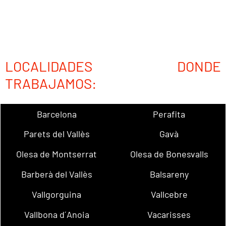
LOCALIDADES DONDE
TRABAJAMOS:
Barcelona
Perafita
Parets del Vallès
Gavà
Olesa de Montserrat
Olesa de Bonesvalls
Barberà del Vallès
Balsareny
Vallgorguina
Vallcebre
Vallbona d´Anoia
Vacarisses