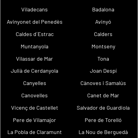
Viladecans
Badalona
Avinyonet del Penedès
Avinyó
Caldes d´Estrac
Calders
Muntanyola
Montseny
Vilassar de Mar
Tona
Julià de Cerdanyola
Joan Despí
Canyelles
Cànoves i Samalús
Canovelles
Canet de Mar
Vicenç de Castellet
Salvador de Guardiola
Pere de Vilamajor
Pere de Torelló
La Pobla de Claramunt
La Nou de Berguedà