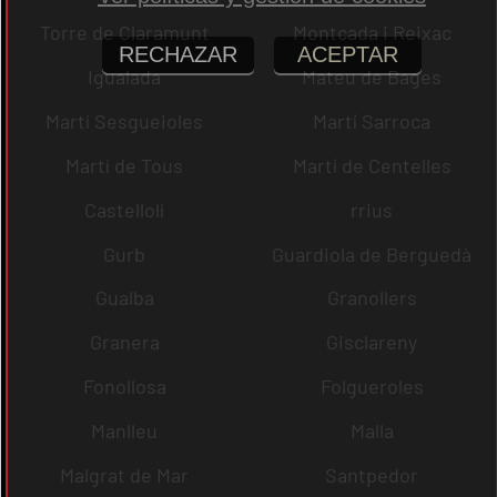
Torre de Claramunt
Montcada i Reixac
RECHAZAR
ACEPTAR
Igualada
Mateu de Bages
Martí Sesgueioles
Martí Sarroca
Martí de Tous
Martí de Centelles
Castellolí
rrius
Gurb
Guardiola de Berguedà
Gualba
Granollers
Granera
Gisclareny
Fonollosa
Folgueroles
Manlleu
Malla
Malgrat de Mar
Santpedor