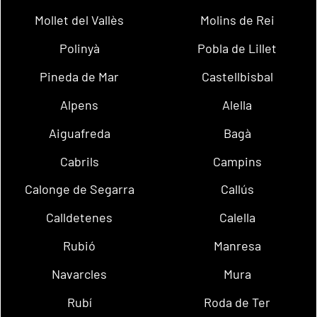
Mollet del Vallès
Molins de Rei
Polinyà
Pobla de Lillet
Pineda de Mar
Castellbisbal
Alpens
Alella
Aiguafreda
Bagà
Cabrils
Campins
Calonge de Segarra
Callús
Calldetenes
Calella
Rubió
Manresa
Navarcles
Mura
Rubí
Roda de Ter