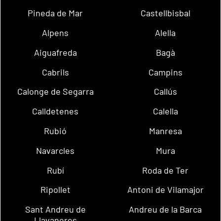
Pineda de Mar
Castellbisbal
Alpens
Alella
Aiguafreda
Bagà
Cabrils
Campins
Calonge de Segarra
Callús
Calldetenes
Calella
Rubió
Manresa
Navarcles
Mura
Rubí
Roda de Ter
Ripollet
Antoni de Vilamajor
Sant Andreu de
Andreu de la Barca
Llavaneres