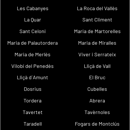
Les Cabanyes
La Roca del Vallès
La Quar
Sant Climent
Sant Celoni
Maria de Martorelles
Maria de Palautordera
Maria de Miralles
Maria de Merlès
Viver i Serrateix
Vilobí del Penedès
Lliçà de Vall
Lliçà d´Amunt
El Bruc
Dosrius
Cubelles
Tordera
Abrera
Tavertet
Tavèrnoles
Taradell
Fogars de Montclús