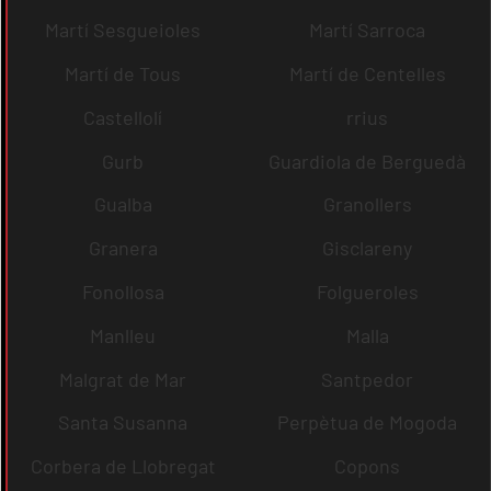
Martí Sesgueioles
Martí Sarroca
Martí de Tous
Martí de Centelles
Castellolí
rrius
Gurb
Guardiola de Berguedà
Gualba
Granollers
Granera
Gisclareny
Fonollosa
Folgueroles
Manlleu
Malla
Malgrat de Mar
Santpedor
Santa Susanna
Perpètua de Mogoda
Corbera de Llobregat
Copons