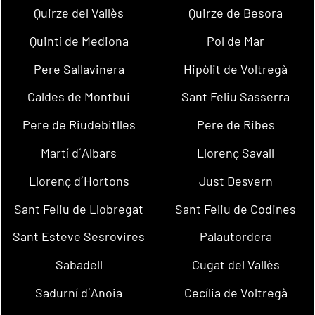
Quirze del Vallès
Quirze de Besora
Quintí de Mediona
Pol de Mar
Pere Sallavinera
Hipòlit de Voltregà
Caldes de Montbui
Sant Feliu Sasserra
Pere de Riudebitlles
Pere de Ribes
Martí d´Albars
Llorenç Savall
Llorenç d´Hortons
Just Desvern
Sant Feliu de Llobregat
Sant Feliu de Codines
Sant Esteve Sesrovires
Palautordera
Sabadell
Cugat del Vallès
Sadurní d´Anoia
Cecília de Voltregà