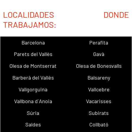
LOCALIDADES DONDE
TRABAJAMOS:
Barcelona
Perafita
Parets del Vallès
Gavà
Olesa de Montserrat
Olesa de Bonesvalls
Barberà del Vallès
Balsareny
Vallgorguina
Vallcebre
Vallbona d´Anoia
Vacarisses
Súria
Subirats
Saldes
Collbató