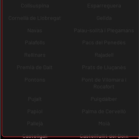
Collsuspina
Esparreguera
Cornellà de Llobregat
Gelida
Navas
Palau-solità i Plegamans
Palafolls
Pacs del Penedès
Rellinars
Rajadell
Premià de Dalt
Prats de Lluçanès
Pontons
Pont de Vilomara i
Rocafort
Pujalt
Puigdàlber
Papiol
Palma de Cervelló
Pallejà
Moià
Castellgalí
Castellfullit del Boix