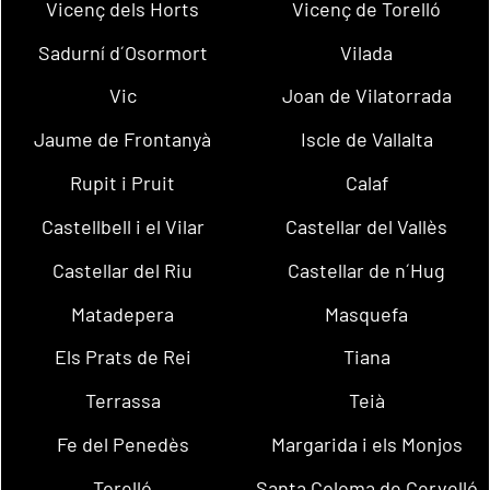
Vicenç dels Horts
Vicenç de Torelló
Sadurní d´Osormort
Vilada
Vic
Joan de Vilatorrada
Jaume de Frontanyà
Iscle de Vallalta
Rupit i Pruit
Calaf
Castellbell i el Vilar
Castellar del Vallès
Castellar del Riu
Castellar de n´Hug
Matadepera
Masquefa
Els Prats de Rei
Tiana
Terrassa
Teià
Fe del Penedès
Margarida i els Monjos
Torelló
Santa Coloma de Cervelló