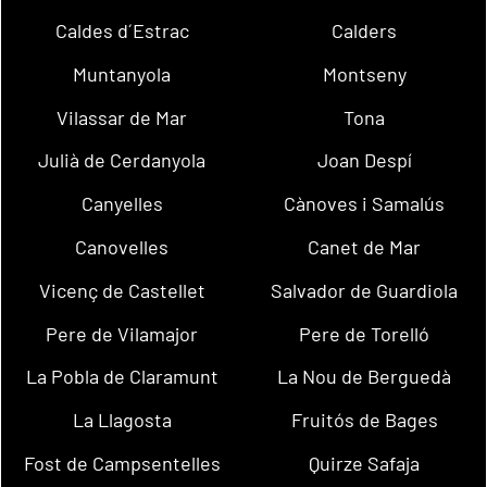
Caldes d´Estrac
Calders
Muntanyola
Montseny
Vilassar de Mar
Tona
Julià de Cerdanyola
Joan Despí
Canyelles
Cànoves i Samalús
Canovelles
Canet de Mar
Vicenç de Castellet
Salvador de Guardiola
Pere de Vilamajor
Pere de Torelló
La Pobla de Claramunt
La Nou de Berguedà
La Llagosta
Fruitós de Bages
Fost de Campsentelles
Quirze Safaja