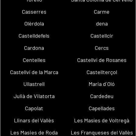
Casserres
Carme
Olèrdola
dena
Castelldefels
Castellcir
Cardona
Cercs
Centelles
Castellví de Rosanes
Castellví de la Marca
Castellterçol
Ullastrell
Maria d´Oló
Julià de Vilatorta
Cardedeu
Capolat
Capellades
Llinars del Vallès
Les Masíes de Voltregà
Les Masies de Roda
Les Franqueses del Vallès