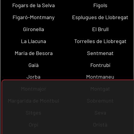
Fogars de la Selva
Fígols
Figaró-Montmany
Esplugues de Llobregat
Gironella
El Brull
La Llacuna
Torrelles de Llobregat
Maria de Besora
Sentmenat
Gaià
Fontrubí
Jorba
Montmaneu
Montmajor
Montgat
Margarida de Montbui
Sobremunt
Sitges
Seva
Orpí
Oristà