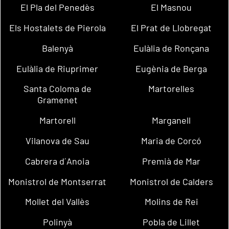
El Pla del Penedès
El Masnou
Els Hostalets de Pierola
El Prat de Llobregat
Balenyà
Eulàlia de Ronçana
Eulàlia de Riuprimer
Eugènia de Berga
Santa Coloma de
Martorelles
Gramenet
Martorell
Marganell
Vilanova de Sau
Maria de Corcó
Cabrera d´Anoia
Premià de Mar
Monistrol de Montserrat
Monistrol de Calders
Mollet del Vallès
Molins de Rei
Polinyà
Pobla de Lillet