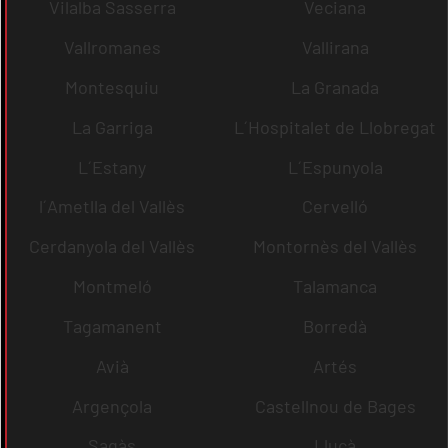
Vilalba Sasserra
Veciana
Vallromanes
Vallirana
Montesquiu
La Granada
La Garriga
L´Hospitalet de Llobregat
L´Estany
L´Espunyola
l´Ametlla del Vallès
Cervelló
Cerdanyola del Vallès
Montornès del Vallès
Montmeló
Talamanca
Tagamanent
Borredà
Avià
Artés
Argençola
Castellnou de Bages
Sagàs
Lluçà