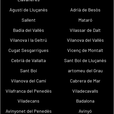
Agustí de Lluçanès
Adrià de Besòs
Sallent
Mataró
Badia del Vallès
Vilassar de Dalt
Vilanova i la Geltrú
Vilanova del Vallès
Cugat Sesgarrigues
Vicenç de Montalt
Cebrià de Vallalta
Sant Boi de Lluçanès
Sant Boi
artomeu del Grau
Vilanova del Camí
Cabrera de Mar
Vilafranca del Penedès
Viladecavalls
Viladecans
Badalona
Avinyonet del Penedès
Avinyó