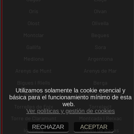
Orís
Olvan
Olost
Olivella
Montclar
Begues
Gallifa
Sora
Mediona
Argentona
Arenys de Munt
Arenys de Mar
Bigues i Riells
Berga
Utilizamos solamente la cookie esencial y
Bellprat
Aguilar de Segarra
básica para el funcionamiento mínimo de esta
web.
Torrelles de Foix
Torrelavit
Ver políticas y gestión de cookies
Torre de Claramunt
Montcada i Reixac
RECHAZAR
ACEPTAR
Igualada
Mateu de Bages