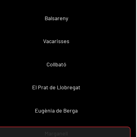
Balsareny
Vacarisses
Collbató
El Prat de Llobregat
Eugènia de Berga
Marganell