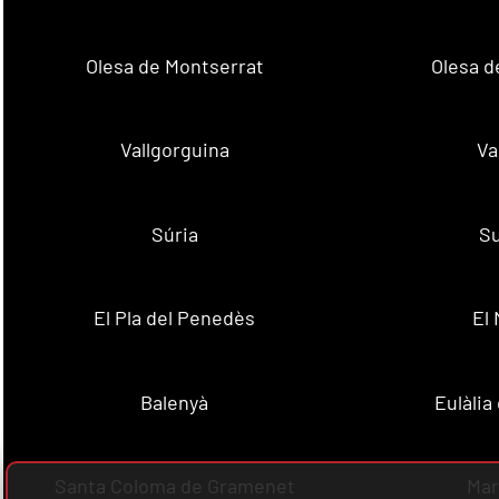
Olesa de Montserrat
Olesa d
Vallgorguina
Va
Súria
Su
El Pla del Penedès
El
Balenyà
Eulàlia
Santa Coloma de Gramenet
Mar