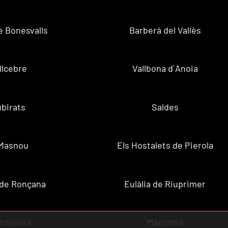
e Bonesvalls
Barberà del Vallès
llcebre
Vallbona d´Anoia
birats
Saldes
 Masnou
Els Hostalets de Pierola
 de Ronçana
Eulàlia de Riuprimer
torelles
Martorell