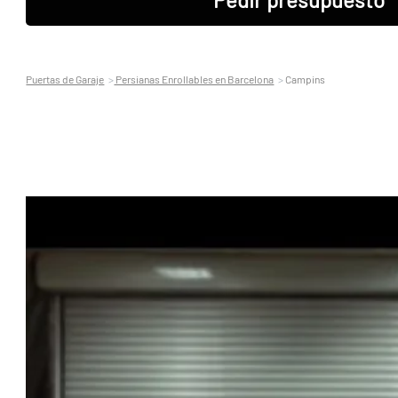
Puertas de Garaje
Persianas Enrollables en Barcelona
Campins