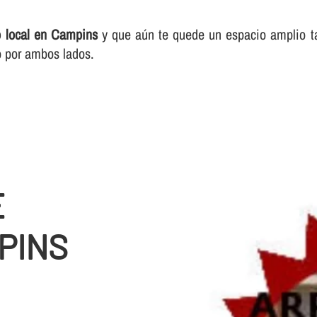
o local en Campins
y que aún te quede un espacio amplio ta
io por ambos lados.
E
PINS