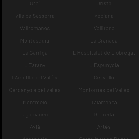
Orpí
Oristà
Vilalba Sasserra
Veciana
Vallromanes
Vallirana
Montesquiu
La Granada
La Garriga
L´Hospitalet de Llobregat
L´Estany
L´Espunyola
l´Ametlla del Vallès
Cervelló
Cerdanyola del Vallès
Montornès del Vallès
Montmeló
Talamanca
Tagamanent
Borredà
Avià
Artés