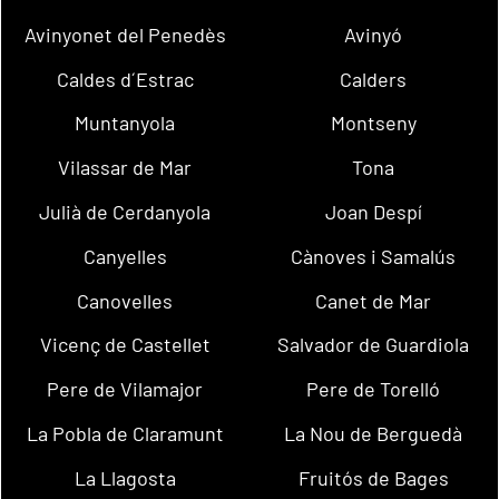
Avinyonet del Penedès
Avinyó
Caldes d´Estrac
Calders
Muntanyola
Montseny
Vilassar de Mar
Tona
Julià de Cerdanyola
Joan Despí
Canyelles
Cànoves i Samalús
Canovelles
Canet de Mar
Vicenç de Castellet
Salvador de Guardiola
Pere de Vilamajor
Pere de Torelló
La Pobla de Claramunt
La Nou de Berguedà
La Llagosta
Fruitós de Bages