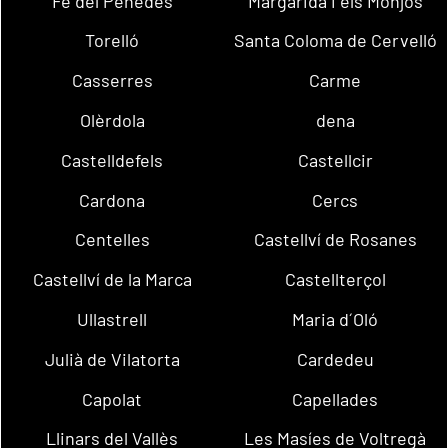
Fe del Penedès
Margarida i els Monjos
Torelló
Santa Coloma de Cervelló
Casserres
Carme
Olèrdola
dena
Castelldefels
Castellcir
Cardona
Cercs
Centelles
Castellví de Rosanes
Castellví de la Marca
Castellterçol
Ullastrell
Maria d´Oló
Julià de Vilatorta
Cardedeu
Capolat
Capellades
Llinars del Vallès
Les Masíes de Voltregà