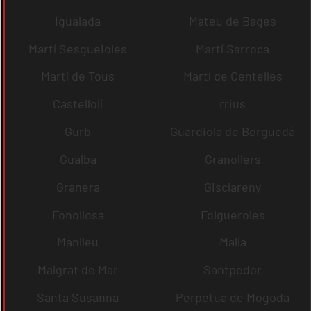
Igualada
Mateu de Bages
Martí Sesgueioles
Martí Sarroca
Martí de Tous
Martí de Centelles
Castellolí
rrius
Gurb
Guardiola de Berguedà
Gualba
Granollers
Granera
Gisclareny
Fonollosa
Folgueroles
Manlleu
Malla
Malgrat de Mar
Santpedor
Santa Susanna
Perpètua de Mogoda