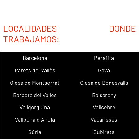
LOCALIDADES DONDE
TRABAJAMOS:
Barcelona
Perafita
Parets del Vallès
Gavà
Olesa de Montserrat
Olesa de Bonesvalls
Barberà del Vallès
Balsareny
Vallgorguina
Vallcebre
Vallbona d´Anoia
Vacarisses
Súria
Subirats