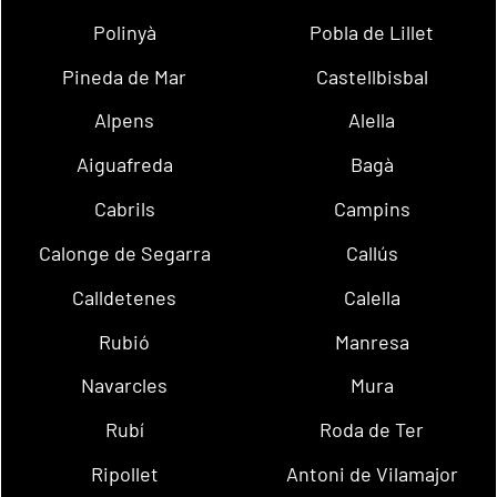
Polinyà
Pobla de Lillet
Pineda de Mar
Castellbisbal
Alpens
Alella
Aiguafreda
Bagà
Cabrils
Campins
Calonge de Segarra
Callús
Calldetenes
Calella
Rubió
Manresa
Navarcles
Mura
Rubí
Roda de Ter
Ripollet
Antoni de Vilamajor