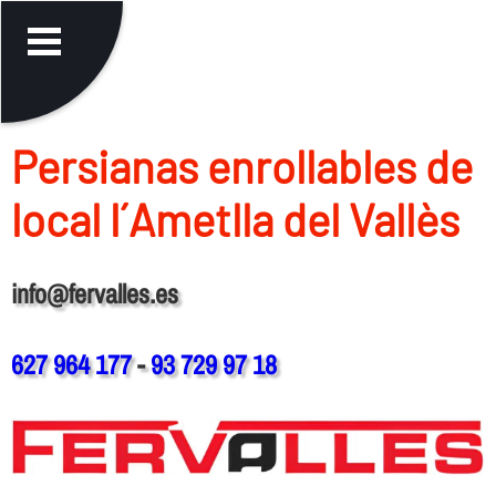
Persianas enrollables de
local l´Ametlla del Vallès
info@fervalles.es
627 964 177
-
93 729 97 18