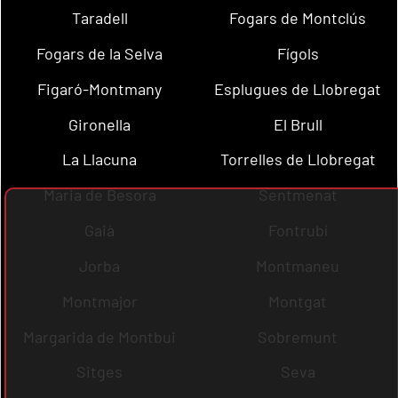
Taradell
Fogars de Montclús
Fogars de la Selva
Fígols
Figaró-Montmany
Esplugues de Llobregat
Gironella
El Brull
La Llacuna
Torrelles de Llobregat
Maria de Besora
Sentmenat
Gaià
Fontrubí
Jorba
Montmaneu
Montmajor
Montgat
Margarida de Montbui
Sobremunt
Sitges
Seva