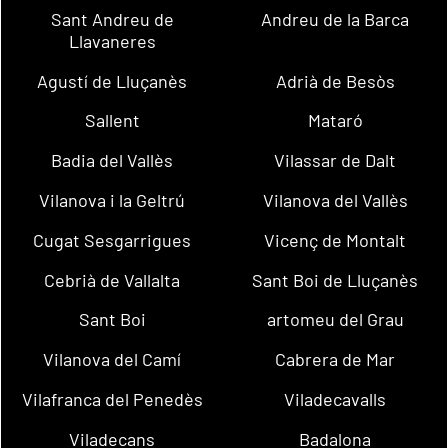
Sant Andreu de
Andreu de la Barca
Llavaneres
Agustí de Lluçanès
Adrià de Besòs
Sallent
Mataró
Badia del Vallès
Vilassar de Dalt
Vilanova i la Geltrú
Vilanova del Vallès
Cugat Sesgarrigues
Vicenç de Montalt
Cebrià de Vallalta
Sant Boi de Lluçanès
Sant Boi
artomeu del Grau
Vilanova del Camí
Cabrera de Mar
Vilafranca del Penedès
Viladecavalls
Viladecans
Badalona