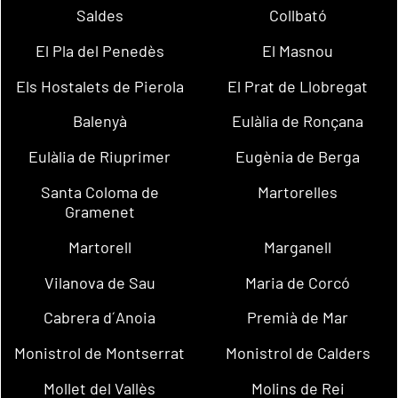
Saldes
Collbató
El Pla del Penedès
El Masnou
Els Hostalets de Pierola
El Prat de Llobregat
Balenyà
Eulàlia de Ronçana
Eulàlia de Riuprimer
Eugènia de Berga
Santa Coloma de
Martorelles
Gramenet
Martorell
Marganell
Vilanova de Sau
Maria de Corcó
Cabrera d´Anoia
Premià de Mar
Monistrol de Montserrat
Monistrol de Calders
Mollet del Vallès
Molins de Rei