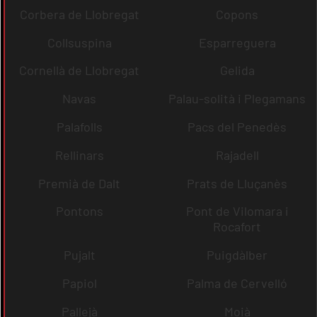
Corbera de Llobregat
Copons
Collsuspina
Esparreguera
Cornellà de Llobregat
Gelida
Navas
Palau-solità i Plegamans
Palafolls
Pacs del Penedès
Rellinars
Rajadell
Premià de Dalt
Prats de Lluçanès
Pontons
Pont de Vilomara i
Rocafort
Pujalt
Puigdàlber
Papiol
Palma de Cervelló
Pallejà
Moià