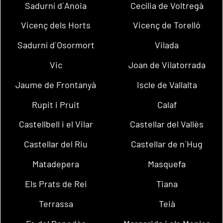
Sadurní d´Anoia
Cecília de Voltregà
Vicenç dels Horts
Vicenç de Torelló
Sadurní d´Osormort
Vilada
Vic
Joan de Vilatorrada
Jaume de Frontanyà
Iscle de Vallalta
Rupit i Pruit
Calaf
Castellbell i el Vilar
Castellar del Vallès
Castellar del Riu
Castellar de n´Hug
Matadepera
Masquefa
Els Prats de Rei
Tiana
Terrassa
Teià