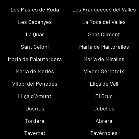
Les Masies de Roda
Les Franqueses del Vallès
Les Cabanyes
La Roca del Vallès
La Quar
Sant Climent
Sant Celoni
Maria de Martorelles
Maria de Palautordera
Maria de Miralles
Maria de Merlès
Viver i Serrateix
Vilobí del Penedès
Lliçà de Vall
Lliçà d´Amunt
El Bruc
Dosrius
Cubelles
Tordera
Abrera
Tavertet
Tavèrnoles