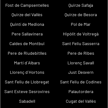
Fost de Campsentelles
Quirze Safaja
Quirze del Vallès
Quirze de Besora
Quintí de Mediona
Pol de Mar
Pere Sallavinera
Hipòlit de Voltregà
Caldes de Montbui
Sant Feliu Sasserra
Pere de Riudebitlles
Pere de Ribes
Martí d´Albars
Llorenç Savall
Llorenç d´Hortons
Just Desvern
Sant Feliu de Llobregat
Sant Feliu de Codines
Sant Esteve Sesrovires
Palautordera
Sabadell
Cugat del Vallès