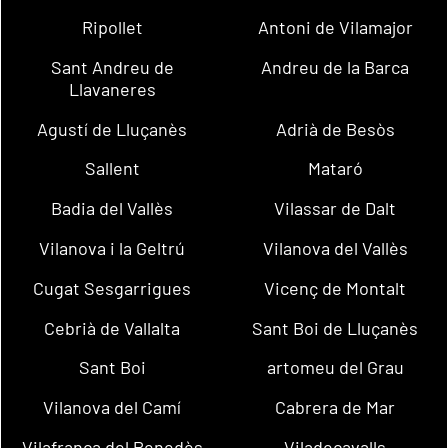
Ripollet
Antoni de Vilamajor
Sant Andreu de
Andreu de la Barca
Llavaneres
Agustí de Lluçanès
Adrià de Besòs
Sallent
Mataró
Badia del Vallès
Vilassar de Dalt
Vilanova i la Geltrú
Vilanova del Vallès
Cugat Sesgarrigues
Vicenç de Montalt
Cebrià de Vallalta
Sant Boi de Lluçanès
Sant Boi
artomeu del Grau
Vilanova del Camí
Cabrera de Mar
Vilafranca del Penedès
Viladecavalls