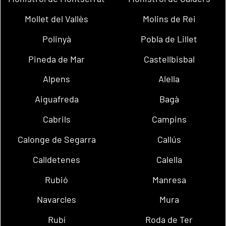
Mollet del Vallès
Molins de Rei
Polinyà
Pobla de Lillet
Pineda de Mar
Castellbisbal
Alpens
Alella
Aiguafreda
Bagà
Cabrils
Campins
Calonge de Segarra
Callús
Calldetenes
Calella
Rubió
Manresa
Navarcles
Mura
Rubí
Roda de Ter