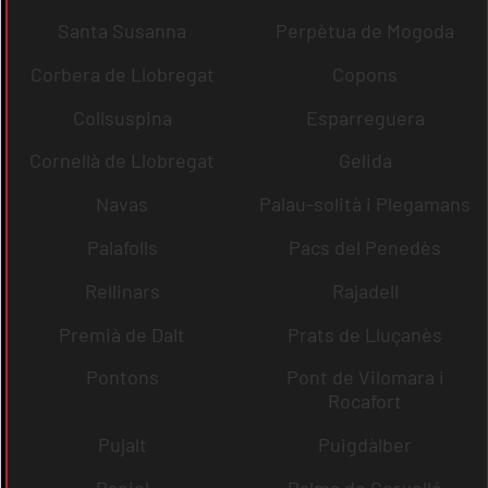
Santa Susanna
Perpètua de Mogoda
Corbera de Llobregat
Copons
Collsuspina
Esparreguera
Cornellà de Llobregat
Gelida
Navas
Palau-solità i Plegamans
Palafolls
Pacs del Penedès
Rellinars
Rajadell
Premià de Dalt
Prats de Lluçanès
Pontons
Pont de Vilomara i
Rocafort
Pujalt
Puigdàlber