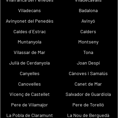
Viladecans
Badalona
Avinyonet del Penedès
Avinyó
Caldes d´Estrac
Calders
Muntanyola
Montseny
Vilassar de Mar
Tona
Julià de Cerdanyola
Joan Despí
Canyelles
Cànoves i Samalús
Canovelles
Canet de Mar
Vicenç de Castellet
Salvador de Guardiola
Pere de Vilamajor
Pere de Torelló
La Pobla de Claramunt
La Nou de Berguedà