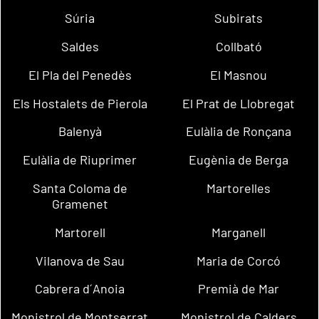
Súria
Subirats
Saldes
Collbató
El Pla del Penedès
El Masnou
Els Hostalets de Pierola
El Prat de Llobregat
Balenyà
Eulàlia de Ronçana
Eulàlia de Riuprimer
Eugènia de Berga
Santa Coloma de
Martorelles
Gramenet
Martorell
Marganell
Vilanova de Sau
Maria de Corcó
Cabrera d´Anoia
Premià de Mar
Monistrol de Montserrat
Monistrol de Calders