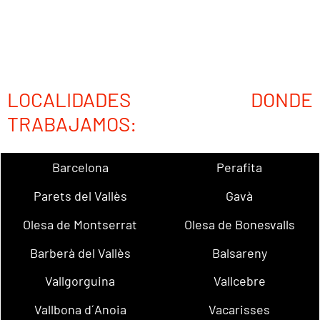
LOCALIDADES DONDE
TRABAJAMOS:
Barcelona
Perafita
Parets del Vallès
Gavà
Olesa de Montserrat
Olesa de Bonesvalls
Barberà del Vallès
Balsareny
Vallgorguina
Vallcebre
Vallbona d´Anoia
Vacarisses