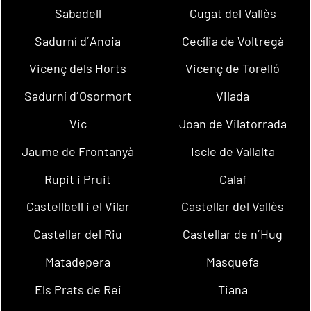
Sabadell
Cugat del Vallès
Sadurní d´Anoia
Cecília de Voltregà
Vicenç dels Horts
Vicenç de Torelló
Sadurní d´Osormort
Vilada
Vic
Joan de Vilatorrada
Jaume de Frontanyà
Iscle de Vallalta
Rupit i Pruit
Calaf
Castellbell i el Vilar
Castellar del Vallès
Castellar del Riu
Castellar de n´Hug
Matadepera
Masquefa
Els Prats de Rei
Tiana