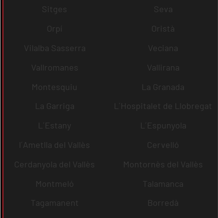
Sitges
Seva
Orpí
Oristà
Vilalba Sasserra
Veciana
Vallromanes
Vallirana
Montesquiu
La Granada
La Garriga
L´Hospitalet de Llobregat
L´Estany
L´Espunyola
l´Ametlla del Vallès
Cervelló
Cerdanyola del Vallès
Montornès del Vallès
Montmeló
Talamanca
Tagamanent
Borredà