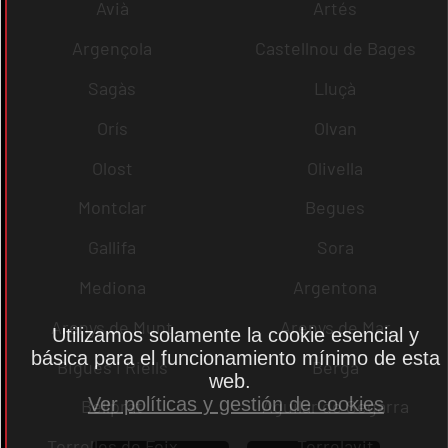
Avià
Artés
Argençola
Castellnou de Bages
Sagàs
Lluçà
Orís
Olvan
Olost
Olivella
Montclar
Begues
Gallifa
Sora
Mediona
Argentona
Arenys de Munt
Arenys de Mar
Utilizamos solamente la cookie esencial y
básica para el funcionamiento mínimo de esta
Bigues i Riells
Berga
web.
Ver políticas y gestión de cookies
Bellprat
Aguilar de Segarra
Torrelles de Foix
Torrelavit