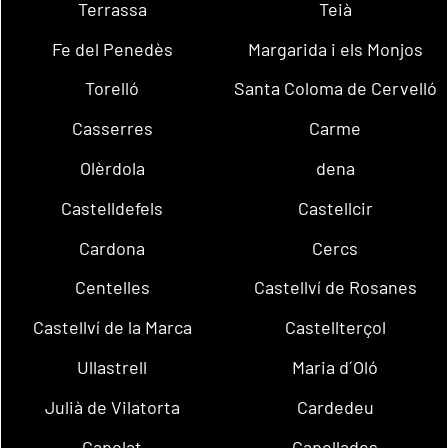
Terrassa
Teià
Fe del Penedès
Margarida i els Monjos
Torelló
Santa Coloma de Cervelló
Casserres
Carme
Olèrdola
dena
Castelldefels
Castellcir
Cardona
Cercs
Centelles
Castellví de Rosanes
Castellví de la Marca
Castellterçol
Ullastrell
Maria d´Oló
Julià de Vilatorta
Cardedeu
Capolat
Capellades