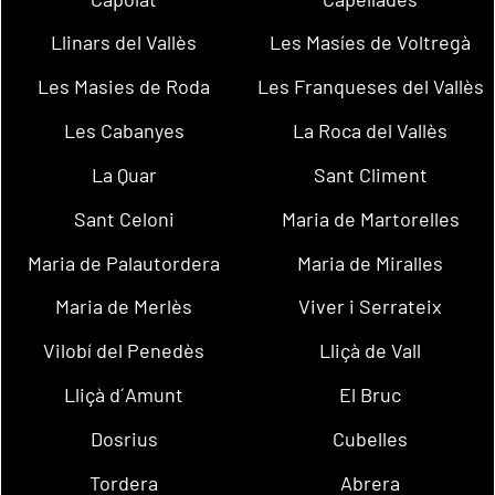
Llinars del Vallès
Les Masíes de Voltregà
Les Masies de Roda
Les Franqueses del Vallès
Les Cabanyes
La Roca del Vallès
La Quar
Sant Climent
Sant Celoni
Maria de Martorelles
Maria de Palautordera
Maria de Miralles
Maria de Merlès
Viver i Serrateix
Vilobí del Penedès
Lliçà de Vall
Lliçà d´Amunt
El Bruc
Dosrius
Cubelles
Tordera
Abrera