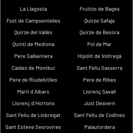
La Llagosta
Fruitós de Bages
Fost de Campsentelles
Quirze Safaja
Quirze del Vallès
Quirze de Besora
Quintí de Mediona
Pol de Mar
Pere Sallavinera
Hipòlit de Voltregà
Caldes de Montbui
Sant Feliu Sasserra
Pere de Riudebitlles
Pere de Ribes
Martí d´Albars
Llorenç Savall
Llorenç d´Hortons
Just Desvern
Sant Feliu de Llobregat
Sant Feliu de Codines
Sant Esteve Sesrovires
Palautordera