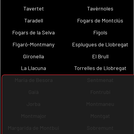
Tavertet
Tavèrnoles
Taradell
Fogars de Montclús
Fogars de la Selva
Fígols
Figaró-Montmany
Esplugues de Llobregat
Gironella
El Brull
La Llacuna
Torrelles de Llobregat
Maria de Besora
Sentmenat
Gaià
Fontrubí
Jorba
Montmaneu
Montmajor
Montgat
Margarida de Montbui
Sobremunt