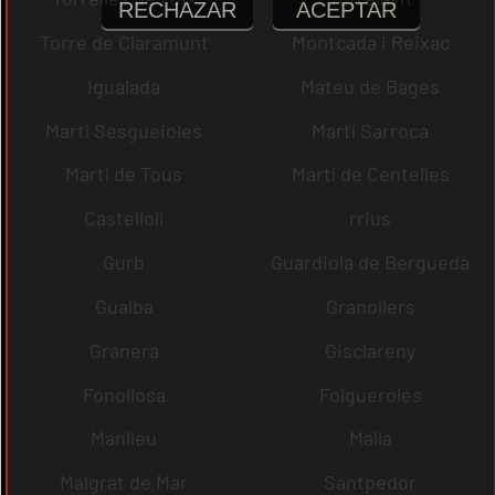
RECHAZAR
ACEPTAR
Torre de Claramunt
Montcada i Reixac
Igualada
Mateu de Bages
Martí Sesgueioles
Martí Sarroca
Martí de Tous
Martí de Centelles
Castellolí
rrius
Gurb
Guardiola de Berguedà
Gualba
Granollers
Granera
Gisclareny
Fonollosa
Folgueroles
Manlleu
Malla
Malgrat de Mar
Santpedor