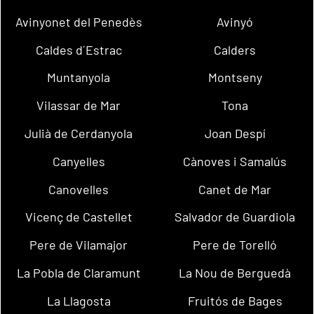
Avinyonet del Penedès
Avinyó
Caldes d´Estrac
Calders
Muntanyola
Montseny
Vilassar de Mar
Tona
Julià de Cerdanyola
Joan Despí
Canyelles
Cànoves i Samalús
Canovelles
Canet de Mar
Vicenç de Castellet
Salvador de Guardiola
Pere de Vilamajor
Pere de Torelló
La Pobla de Claramunt
La Nou de Berguedà
La Llagosta
Fruitós de Bages