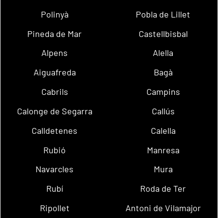
Polinyà
Pobla de Lillet
Pineda de Mar
Castellbisbal
Alpens
Alella
Aiguafreda
Bagà
Cabrils
Campins
Calonge de Segarra
Callús
Calldetenes
Calella
Rubió
Manresa
Navarcles
Mura
Rubí
Roda de Ter
Ripollet
Antoni de Vilamajor