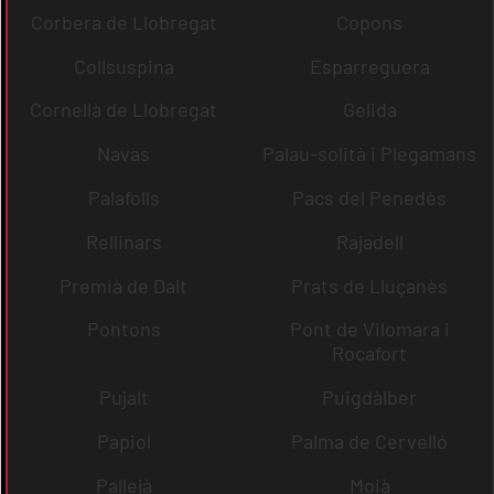
Corbera de Llobregat
Copons
Collsuspina
Esparreguera
Cornellà de Llobregat
Gelida
Navas
Palau-solità i Plegamans
Palafolls
Pacs del Penedès
Rellinars
Rajadell
Premià de Dalt
Prats de Lluçanès
Pontons
Pont de Vilomara i
Rocafort
Pujalt
Puigdàlber
Papiol
Palma de Cervelló
Pallejà
Moià