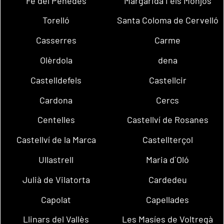
Fe del Penedès
Margarida i els Monjos
Torelló
Santa Coloma de Cervelló
Casserres
Carme
Olèrdola
dena
Castelldefels
Castellcir
Cardona
Cercs
Centelles
Castellví de Rosanes
Castellví de la Marca
Castellterçol
Ullastrell
Maria d´Oló
Julià de Vilatorta
Cardedeu
Capolat
Capellades
Llinars del Vallès
Les Masíes de Voltregà