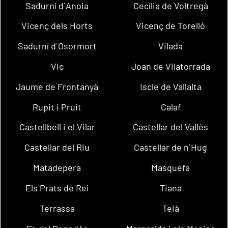
Sadurní d´Anoia
Cecília de Voltregà
Vicenç dels Horts
Vicenç de Torelló
Sadurní d´Osormort
Vilada
Vic
Joan de Vilatorrada
Jaume de Frontanyà
Iscle de Vallalta
Rupit i Pruit
Calaf
Castellbell i el Vilar
Castellar del Vallès
Castellar del Riu
Castellar de n´Hug
Matadepera
Masquefa
Els Prats de Rei
Tiana
Terrassa
Teià