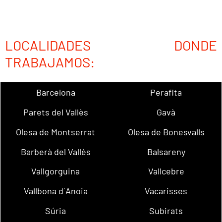
LOCALIDADES DONDE
TRABAJAMOS:
Barcelona
Perafita
Parets del Vallès
Gavà
Olesa de Montserrat
Olesa de Bonesvalls
Barberà del Vallès
Balsareny
Vallgorguina
Vallcebre
Vallbona d´Anoia
Vacarisses
Súria
Subirats