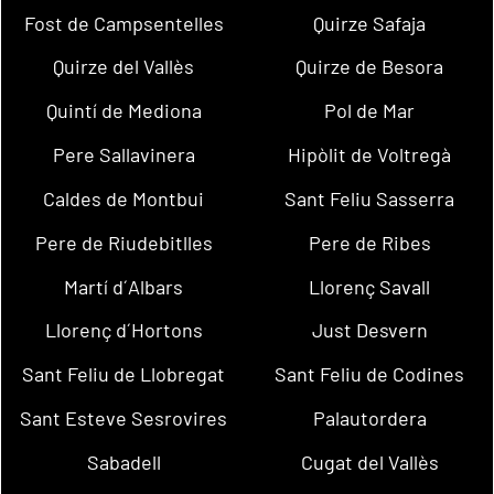
Fost de Campsentelles
Quirze Safaja
Quirze del Vallès
Quirze de Besora
Quintí de Mediona
Pol de Mar
Pere Sallavinera
Hipòlit de Voltregà
Caldes de Montbui
Sant Feliu Sasserra
Pere de Riudebitlles
Pere de Ribes
Martí d´Albars
Llorenç Savall
Llorenç d´Hortons
Just Desvern
Sant Feliu de Llobregat
Sant Feliu de Codines
Sant Esteve Sesrovires
Palautordera
Sabadell
Cugat del Vallès