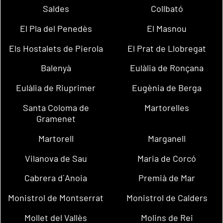
Saldes
Collbató
El Pla del Penedès
El Masnou
Els Hostalets de Pierola
El Prat de Llobregat
Balenyà
Eulàlia de Ronçana
Eulàlia de Riuprimer
Eugènia de Berga
Santa Coloma de
Martorelles
Gramenet
Martorell
Marganell
Vilanova de Sau
Maria de Corcó
Cabrera d´Anoia
Premià de Mar
Monistrol de Montserrat
Monistrol de Calders
Mollet del Vallès
Molins de Rei