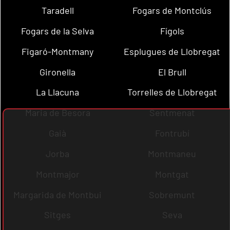
Taradell
Fogars de Montclús
Fogars de la Selva
Fígols
Figaró-Montmany
Esplugues de Llobregat
Gironella
El Brull
La Llacuna
Torrelles de Llobregat
Maria de Besora
Sentmenat
Gaià
Fontrubí
Jorba
Montmaneu
Montmajor
Montgat
Margarida de Montbui
Sobremunt
Sitges
Seva