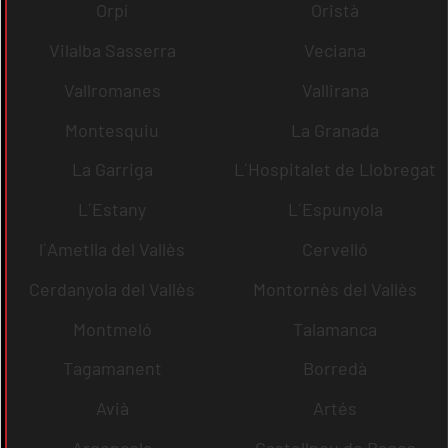
Orpí
Oristà
Vilalba Sasserra
Veciana
Vallromanes
Vallirana
Montesquiu
La Granada
La Garriga
L´Hospitalet de Llobregat
L´Estany
L´Espunyola
l´Ametlla del Vallès
Cervelló
Cerdanyola del Vallès
Montornès del Vallès
Montmeló
Talamanca
Tagamanent
Borredà
Avià
Artés