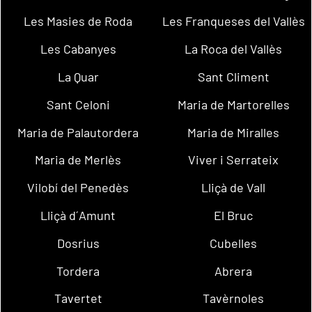
Les Masies de Roda
Les Franqueses del Vallès
Les Cabanyes
La Roca del Vallès
La Quar
Sant Climent
Sant Celoni
Maria de Martorelles
Maria de Palautordera
Maria de Miralles
Maria de Merlès
Viver i Serrateix
Vilobí del Penedès
Lliçà de Vall
Lliçà d´Amunt
El Bruc
Dosrius
Cubelles
Tordera
Abrera
Tavertet
Tavèrnoles