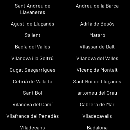
Sant Andreu de
Andreu de la Barca
Llavaneres
Agustí de Lluçanès
Adrià de Besòs
Sallent
Mataró
Badia del Vallès
Vilassar de Dalt
Vilanova i la Geltrú
Vilanova del Vallès
Cugat Sesgarrigues
Vicenç de Montalt
Cebrià de Vallalta
Sant Boi de Lluçanès
Sant Boi
artomeu del Grau
Vilanova del Camí
Cabrera de Mar
Vilafranca del Penedès
Viladecavalls
Viladecans
Badalona