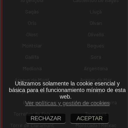
Argençola
Castellnou de Bages
Sagàs
Lluçà
Orís
Olvan
Olost
Olivella
Montclar
Begues
Gallifa
Sora
Mediona
Argentona
Arenys de Munt
Arenys de Mar
Utilizamos solamente la cookie esencial y
básica para el funcionamiento mínimo de esta
Bigues i Riells
Berga
web.
Bellprat
Aguilar de Segarra
Ver políticas y gestión de cookies
Torrelles de Foix
Torrelavit
RECHAZAR
ACEPTAR
Torre de Claramunt
Montcada i Reixac