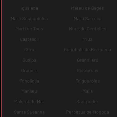
Igualada
Mateu de Bages
Martí Sesgueioles
Martí Sarroca
Martí de Tous
Martí de Centelles
Castellolí
rrius
Gurb
Guardiola de Berguedà
Gualba
Granollers
Granera
Gisclareny
Fonollosa
Folgueroles
Manlleu
Malla
Malgrat de Mar
Santpedor
Santa Susanna
Perpètua de Mogoda