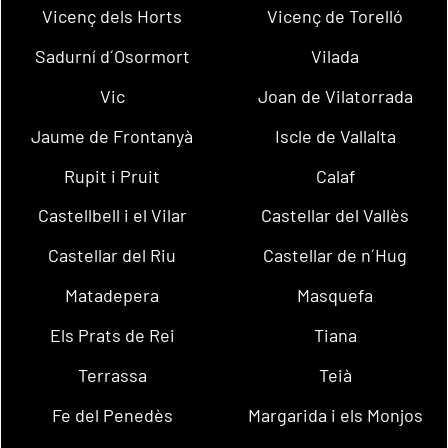
Vicenç dels Horts
Vicenç de Torelló
Sadurní d´Osormort
Vilada
Vic
Joan de Vilatorrada
Jaume de Frontanyà
Iscle de Vallalta
Rupit i Pruit
Calaf
Castellbell i el Vilar
Castellar del Vallès
Castellar del Riu
Castellar de n´Hug
Matadepera
Masquefa
Els Prats de Rei
Tiana
Terrassa
Teià
Fe del Penedès
Margarida i els Monjos