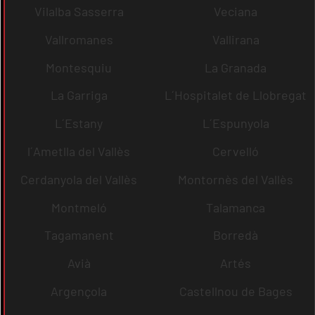
Vilalba Sasserra
Veciana
Vallromanes
Vallirana
Montesquiu
La Granada
La Garriga
L´Hospitalet de Llobregat
L´Estany
L´Espunyola
l´Ametlla del Vallès
Cervelló
Cerdanyola del Vallès
Montornès del Vallès
Montmeló
Talamanca
Tagamanent
Borredà
Avià
Artés
Argençola
Castellnou de Bages