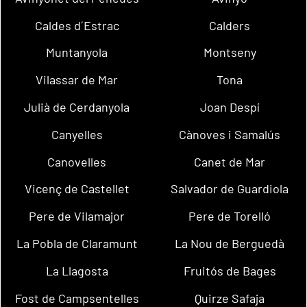
Caldes d´Estrac
Calders
Muntanyola
Montseny
Vilassar de Mar
Tona
Julià de Cerdanyola
Joan Despí
Canyelles
Cànoves i Samalús
Canovelles
Canet de Mar
Vicenç de Castellet
Salvador de Guardiola
Pere de Vilamajor
Pere de Torelló
La Pobla de Claramunt
La Nou de Berguedà
La Llagosta
Fruitós de Bages
Fost de Campsentelles
Quirze Safaja