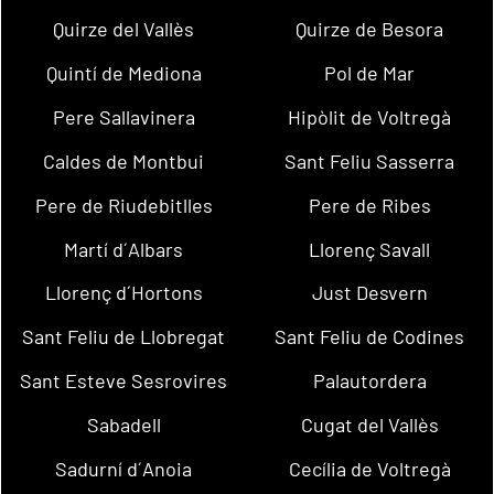
Quirze del Vallès
Quirze de Besora
Quintí de Mediona
Pol de Mar
Pere Sallavinera
Hipòlit de Voltregà
Caldes de Montbui
Sant Feliu Sasserra
Pere de Riudebitlles
Pere de Ribes
Martí d´Albars
Llorenç Savall
Llorenç d´Hortons
Just Desvern
Sant Feliu de Llobregat
Sant Feliu de Codines
Sant Esteve Sesrovires
Palautordera
Sabadell
Cugat del Vallès
Sadurní d´Anoia
Cecília de Voltregà