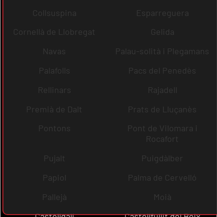
Collsuspina
Esparreguera
Cornellà de Llobregat
Gelida
Navas
Palau-solità i Plegamans
Palafolls
Pacs del Penedès
Rellinars
Rajadell
Premià de Dalt
Prats de Lluçanès
Pontons
Pont de Vilomara i
Rocafort
Pujalt
Puigdàlber
Papiol
Palma de Cervelló
Pallejà
Moià
Castellgalí
Castellfullit del Boix