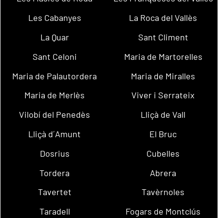
Les Cabanyes
La Roca del Vallès
La Quar
Sant Climent
Sant Celoni
Maria de Martorelles
Maria de Palautordera
Maria de Miralles
Maria de Merlès
Viver i Serrateix
Vilobí del Penedès
Lliçà de Vall
Lliçà d´Amunt
El Bruc
Dosrius
Cubelles
Tordera
Abrera
Tavertet
Tavèrnoles
Taradell
Fogars de Montclús