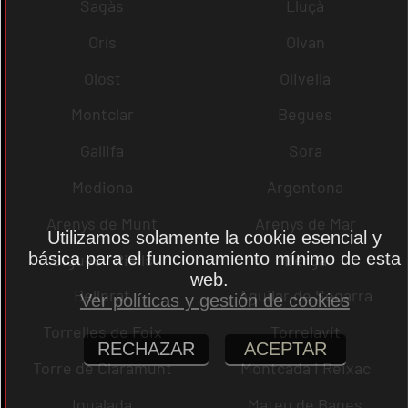
Sagàs
Lluçà
Orís
Olvan
Olost
Olivella
Montclar
Begues
Gallifa
Sora
Mediona
Argentona
Arenys de Munt
Arenys de Mar
Utilizamos solamente la cookie esencial y
básica para el funcionamiento mínimo de esta
Bigues i Riells
Berga
web.
Bellprat
Aguilar de Segarra
Ver políticas y gestión de cookies
Torrelles de Foix
Torrelavit
RECHAZAR
ACEPTAR
Torre de Claramunt
Montcada i Reixac
Igualada
Mateu de Bages