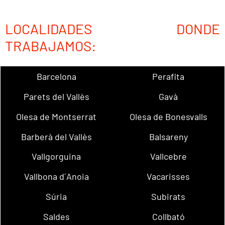
LOCALIDADES DONDE
TRABAJAMOS:
Barcelona
Perafita
Parets del Vallès
Gavà
Olesa de Montserrat
Olesa de Bonesvalls
Barberà del Vallès
Balsareny
Vallgorguina
Vallcebre
Vallbona d´Anoia
Vacarisses
Súria
Subirats
Saldes
Collbató