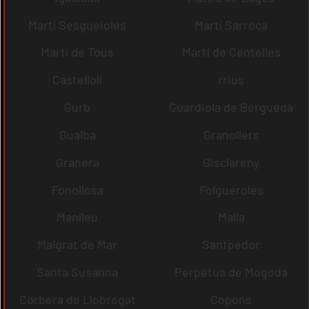
Martí Sesgueioles
Martí Sarroca
Martí de Tous
Martí de Centelles
Castellolí
rrius
Gurb
Guardiola de Berguedà
Gualba
Granollers
Granera
Gisclareny
Fonollosa
Folgueroles
Manlleu
Malla
Malgrat de Mar
Santpedor
Santa Susanna
Perpètua de Mogoda
Corbera de Llobregat
Copons