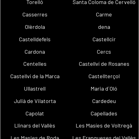
Torelló
Santa Coloma de Cervelló
Casserres
Carme
Olèrdola
dena
Castelldefels
Castellcir
Cardona
Cercs
Centelles
Castellví de Rosanes
Castellví de la Marca
Castellterçol
Ullastrell
Maria d´Oló
Julià de Vilatorta
Cardedeu
Capolat
Capellades
Llinars del Vallès
Les Masíes de Voltregà
Les Masies de Roda
Les Franqueses del Vallès