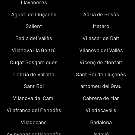
Llavaneres
Agustí de Lluçanès
Adrià de Besòs
Sallent
Mataró
Badia del Vallès
Vilassar de Dalt
Vilanova i la Geltrú
Vilanova del Vallès
Cugat Sesgarrigues
Vicenç de Montalt
Cebrià de Vallalta
Sant Boi de Lluçanès
Sant Boi
artomeu del Grau
Vilanova del Camí
Cabrera de Mar
Vilafranca del Penedès
Viladecavalls
Viladecans
Badalona
Avinyonet del Penedès
Avinyó