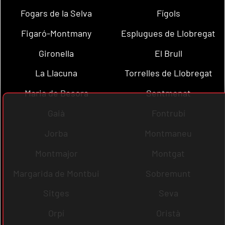
Fogars de la Selva
Fígols
Figaró-Montmany
Esplugues de Llobregat
Gironella
El Brull
La Llacuna
Torrelles de Llobregat
Maria de Besora
Sentmenat
Gaià
Fontrubí
Jorba
Montmaneu
Montmajor
Montgat
Margarida de Montbui
Sobremunt
Sitges
Seva
Orpí
Oristà