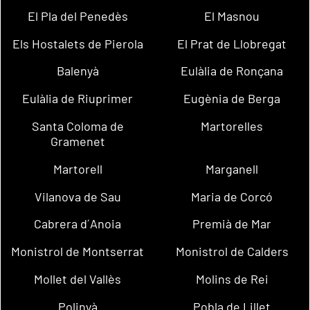
El Pla del Penedès
El Masnou
Els Hostalets de Pierola
El Prat de Llobregat
Balenyà
Eulàlia de Ronçana
Eulàlia de Riuprimer
Eugènia de Berga
Santa Coloma de
Martorelles
Gramenet
Martorell
Marganell
Vilanova de Sau
Maria de Corcó
Cabrera d´Anoia
Premià de Mar
Monistrol de Montserrat
Monistrol de Calders
Mollet del Vallès
Molins de Rei
Polinyà
Pobla de Lillet