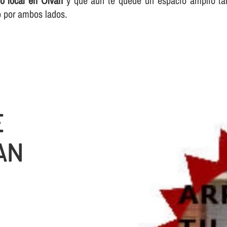
 o local en Olvan
y que aún te quede un espacio amplio tan
io por ambos lados.
E
AN