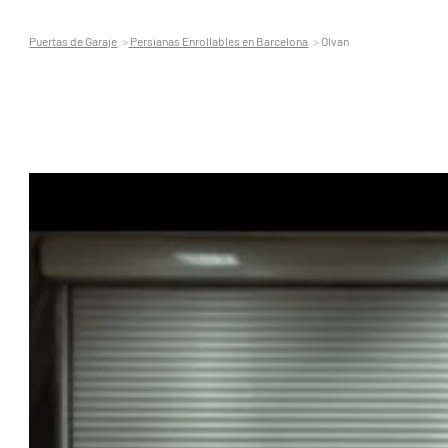
Puertas de Garaje
Persianas Enrollables en Barcelona
Olvan