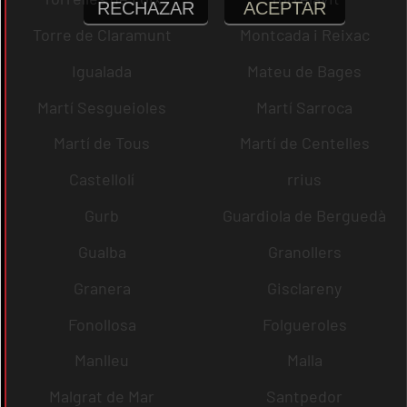
RECHAZAR
ACEPTAR
Torre de Claramunt
Montcada i Reixac
Igualada
Mateu de Bages
Martí Sesgueioles
Martí Sarroca
Martí de Tous
Martí de Centelles
Castellolí
rrius
Gurb
Guardiola de Berguedà
Gualba
Granollers
Granera
Gisclareny
Fonollosa
Folgueroles
Manlleu
Malla
Malgrat de Mar
Santpedor