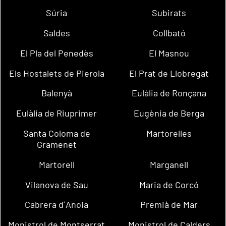
Súria
Subirats
Saldes
Collbató
El Pla del Penedès
El Masnou
Els Hostalets de Pierola
El Prat de Llobregat
Balenyà
Eulàlia de Ronçana
Eulàlia de Riuprimer
Eugènia de Berga
Santa Coloma de
Martorelles
Gramenet
Martorell
Marganell
Vilanova de Sau
Maria de Corcó
Cabrera d´Anoia
Premià de Mar
Monistrol de Montserrat
Monistrol de Calders