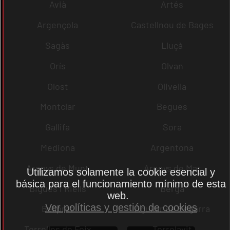
Avià
Artés
Argençola
Castellnou de Bages
Sagàs
Lluçà
Orís
Olvan
Olost
Olivella
Montclar
Begues
Gallifa
Sora
Mediona
Argentona
Arenys de Munt
Arenys de Mar
Utilizamos solamente la cookie esencial y
básica para el funcionamiento mínimo de esta
Bigues i Riells
Berga
web.
Ver políticas y gestión de cookies
Bellprat
Aguilar de Segarra
Torrelles de Foix
Torrelavit