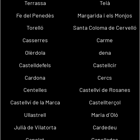
Terrassa
Teià
Fe del Penedès
Margarida i els Monjos
Torelló
Santa Coloma de Cervelló
Casserres
Carme
Olèrdola
dena
Castelldefels
Castellcir
Cardona
Cercs
Centelles
Castellví de Rosanes
Castellví de la Marca
Castellterçol
Ullastrell
Maria d´Oló
Julià de Vilatorta
Cardedeu
Capolat
Capellades