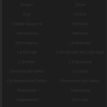
Sitges
Seva
Orpí
Oristà
Vilalba Sasserra
Veciana
Vallromanes
Vallirana
Montesquiu
La Granada
La Garriga
L´Hospitalet de Llobregat
L´Estany
L´Espunyola
l´Ametlla del Vallès
Cervelló
Cerdanyola del Vallès
Montornès del Vallès
Montmeló
Talamanca
Tagamanent
Borredà