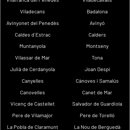
Viladecans
Badalona
Avinyonet del Penedès
Avinyó
Caldes d´Estrac
Calders
Muntanyola
Montseny
Vilassar de Mar
Tona
Julià de Cerdanyola
Joan Despí
Canyelles
Cànoves i Samalús
Canovelles
Canet de Mar
Vicenç de Castellet
Salvador de Guardiola
Pere de Vilamajor
Pere de Torelló
La Pobla de Claramunt
La Nou de Berguedà