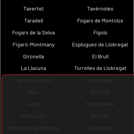
Tavertet
Tavèrnoles
Taradell
Fogars de Montclús
Fogars de la Selva
Fígols
Figaró-Montmany
Esplugues de Llobregat
Gironella
El Brull
La Llacuna
Torrelles de Llobregat
Maria de Besora
Sentmenat
Gaià
Fontrubí
Jorba
Montmaneu
Montmajor
Montgat
Margarida de Montbui
Sobremunt