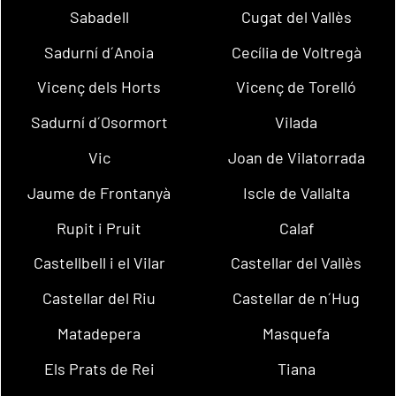
Sabadell
Cugat del Vallès
Sadurní d´Anoia
Cecília de Voltregà
Vicenç dels Horts
Vicenç de Torelló
Sadurní d´Osormort
Vilada
Vic
Joan de Vilatorrada
Jaume de Frontanyà
Iscle de Vallalta
Rupit i Pruit
Calaf
Castellbell i el Vilar
Castellar del Vallès
Castellar del Riu
Castellar de n´Hug
Matadepera
Masquefa
Els Prats de Rei
Tiana