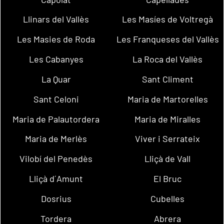
Llinars del Vallès
Les Masíes de Voltregà
Les Masies de Roda
Les Franqueses del Vallès
Les Cabanyes
La Roca del Vallès
La Quar
Sant Climent
Sant Celoni
Maria de Martorelles
Maria de Palautordera
Maria de Miralles
Maria de Merlès
Viver i Serrateix
Vilobí del Penedès
Lliçà de Vall
Lliçà d´Amunt
El Bruc
Dosrius
Cubelles
Tordera
Abrera