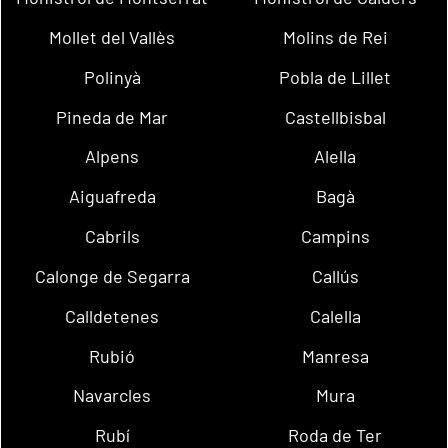
Mollet del Vallès
Molins de Rei
Polinyà
Pobla de Lillet
Pineda de Mar
Castellbisbal
Alpens
Alella
Aiguafreda
Bagà
Cabrils
Campins
Calonge de Segarra
Callús
Calldetenes
Calella
Rubió
Manresa
Navarcles
Mura
Rubí
Roda de Ter