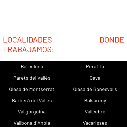
LOCALIDADES DONDE
TRABAJAMOS:
Barcelona
Perafita
Parets del Vallès
Gavà
Olesa de Montserrat
Olesa de Bonesvalls
Barberà del Vallès
Balsareny
Vallgorguina
Vallcebre
Vallbona d´Anoia
Vacarisses