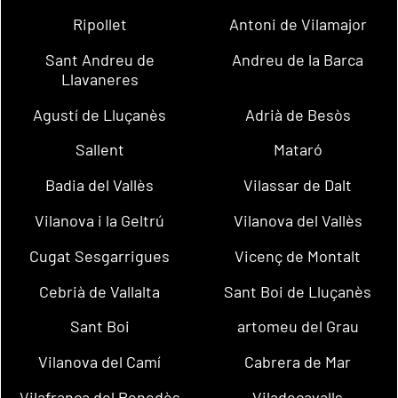
Ripollet
Antoni de Vilamajor
Sant Andreu de
Andreu de la Barca
Llavaneres
Agustí de Lluçanès
Adrià de Besòs
Sallent
Mataró
Badia del Vallès
Vilassar de Dalt
Vilanova i la Geltrú
Vilanova del Vallès
Cugat Sesgarrigues
Vicenç de Montalt
Cebrià de Vallalta
Sant Boi de Lluçanès
Sant Boi
artomeu del Grau
Vilanova del Camí
Cabrera de Mar
Vilafranca del Penedès
Viladecavalls