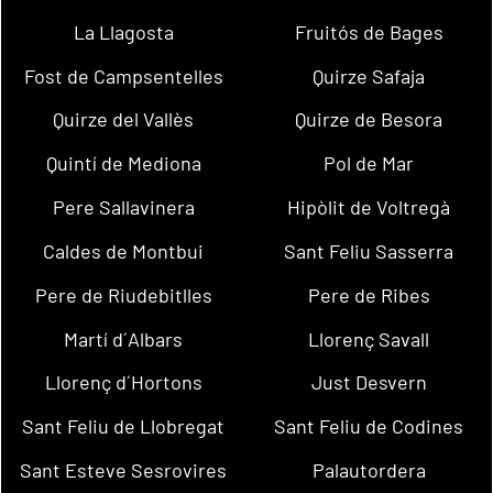
La Llagosta
Fruitós de Bages
Fost de Campsentelles
Quirze Safaja
Quirze del Vallès
Quirze de Besora
Quintí de Mediona
Pol de Mar
Pere Sallavinera
Hipòlit de Voltregà
Caldes de Montbui
Sant Feliu Sasserra
Pere de Riudebitlles
Pere de Ribes
Martí d´Albars
Llorenç Savall
Llorenç d´Hortons
Just Desvern
Sant Feliu de Llobregat
Sant Feliu de Codines
Sant Esteve Sesrovires
Palautordera