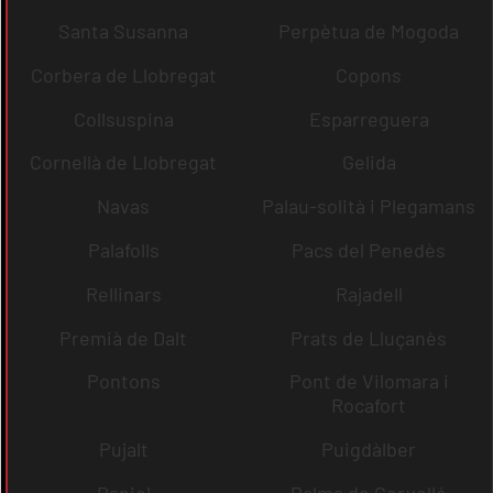
Santa Susanna
Perpètua de Mogoda
Corbera de Llobregat
Copons
Collsuspina
Esparreguera
Cornellà de Llobregat
Gelida
Navas
Palau-solità i Plegamans
Palafolls
Pacs del Penedès
Rellinars
Rajadell
Premià de Dalt
Prats de Lluçanès
Pontons
Pont de Vilomara i
Rocafort
Pujalt
Puigdàlber