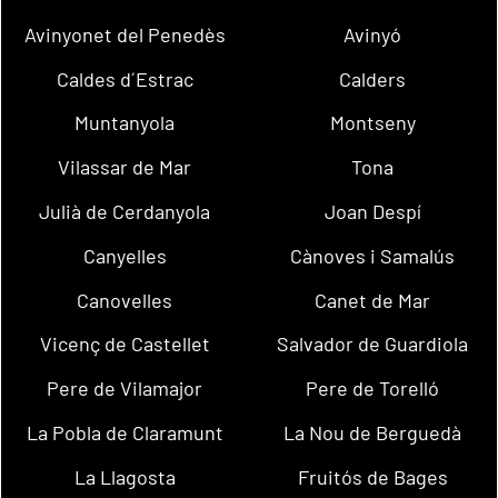
Avinyonet del Penedès
Avinyó
Caldes d´Estrac
Calders
Muntanyola
Montseny
Vilassar de Mar
Tona
Julià de Cerdanyola
Joan Despí
Canyelles
Cànoves i Samalús
Canovelles
Canet de Mar
Vicenç de Castellet
Salvador de Guardiola
Pere de Vilamajor
Pere de Torelló
La Pobla de Claramunt
La Nou de Berguedà
La Llagosta
Fruitós de Bages