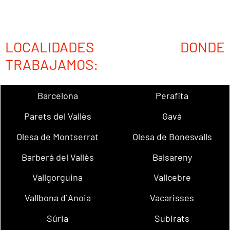
LOCALIDADES DONDE
TRABAJAMOS:
Barcelona
Perafita
Parets del Vallès
Gavà
Olesa de Montserrat
Olesa de Bonesvalls
Barberà del Vallès
Balsareny
Vallgorguina
Vallcebre
Vallbona d´Anoia
Vacarisses
Súria
Subirats