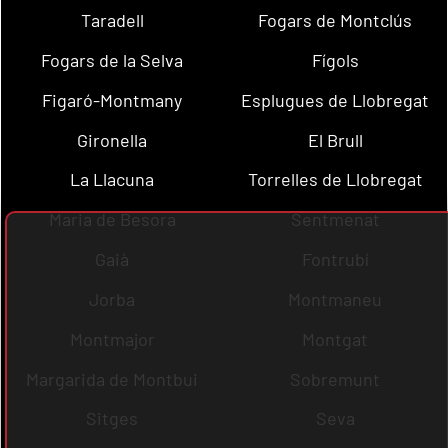
Taradell
Fogars de Montclús
Fogars de la Selva
Fígols
Figaró-Montmany
Esplugues de Llobregat
Gironella
El Brull
La Llacuna
Torrelles de Llobregat
Maria de Besora
Sentmenat
Gaià
Fontrubí
Jorba
Montmaneu
Montmajor
Montgat
Margarida de Montbui
Sobremunt
Sitges
Seva