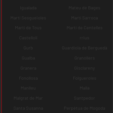
Igualada
Mateu de Bages
Martí Sesgueioles
Martí Sarroca
Martí de Tous
Martí de Centelles
Castellolí
rrius
Gurb
Guardiola de Berguedà
Gualba
Granollers
Granera
Gisclareny
Fonollosa
Folgueroles
Manlleu
Malla
Malgrat de Mar
Santpedor
Santa Susanna
Perpètua de Mogoda