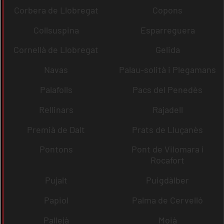
Corbera de Llobregat
Copons
Collsuspina
Esparreguera
Cornellà de Llobregat
Gelida
Navas
Palau-solità i Plegamans
Palafolls
Pacs del Penedès
Rellinars
Rajadell
Premià de Dalt
Prats de Lluçanès
Pontons
Pont de Vilomara i
Rocafort
Pujalt
Puigdàlber
Papiol
Palma de Cervelló
Pallejà
Moià