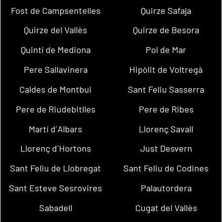
Fost de Campsentelles
Quirze Safaja
Quirze del Vallès
Quirze de Besora
Quintí de Mediona
Pol de Mar
Pere Sallavinera
Hipòlit de Voltregà
Caldes de Montbui
Sant Feliu Sasserra
Pere de Riudebitlles
Pere de Ribes
Martí d´Albars
Llorenç Savall
Llorenç d´Hortons
Just Desvern
Sant Feliu de Llobregat
Sant Feliu de Codines
Sant Esteve Sesrovires
Palautordera
Sabadell
Cugat del Vallès