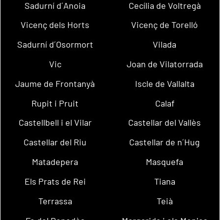
Sadurní d´Anoia
Cecília de Voltregà
Vicenç dels Horts
Vicenç de Torelló
Sadurní d´Osormort
Vilada
Vic
Joan de Vilatorrada
Jaume de Frontanyà
Iscle de Vallalta
Rupit i Pruit
Calaf
Castellbell i el Vilar
Castellar del Vallès
Castellar del Riu
Castellar de n´Hug
Matadepera
Masquefa
Els Prats de Rei
Tiana
Terrassa
Teià