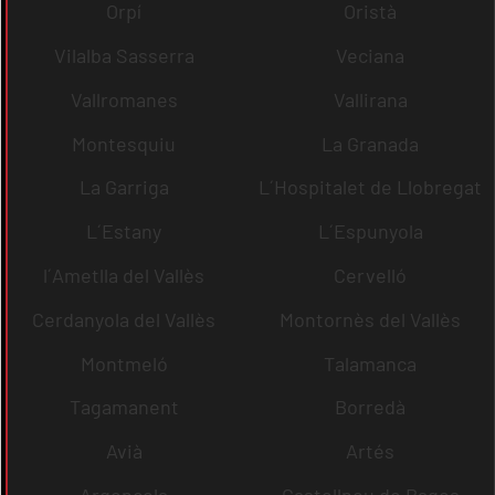
Orpí
Oristà
Vilalba Sasserra
Veciana
Vallromanes
Vallirana
Montesquiu
La Granada
La Garriga
L´Hospitalet de Llobregat
L´Estany
L´Espunyola
l´Ametlla del Vallès
Cervelló
Cerdanyola del Vallès
Montornès del Vallès
Montmeló
Talamanca
Tagamanent
Borredà
Avià
Artés