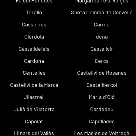
Fe del Penedès
Margarida i els Monjos
Torelló
Santa Coloma de Cervelló
Casserres
Carme
Olèrdola
dena
Castelldefels
Castellcir
Cardona
Cercs
Centelles
Castellví de Rosanes
Castellví de la Marca
Castellterçol
Ullastrell
Maria d´Oló
Julià de Vilatorta
Cardedeu
Capolat
Capellades
Llinars del Vallès
Les Masíes de Voltregà