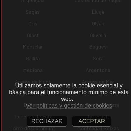
Argençola
Castellnou de Bages
Sagàs
Lluçà
Orís
Olvan
Olost
Olivella
Montclar
Begues
Gallifa
Sora
Mediona
Argentona
Arenys de Munt
Arenys de Mar
Utilizamos solamente la cookie esencial y
básica para el funcionamiento mínimo de esta
Bigues i Riells
Berga
web.
Bellprat
Aguilar de Segarra
Ver políticas y gestión de cookies
Torrelles de Foix
Torrelavit
RECHAZAR
ACEPTAR
Torre de Claramunt
Montcada i Reixac