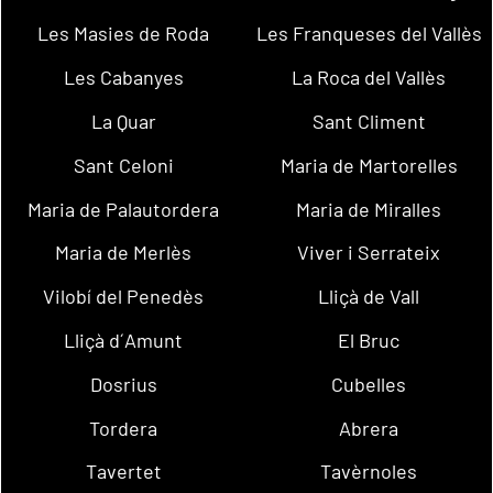
Les Masies de Roda
Les Franqueses del Vallès
Les Cabanyes
La Roca del Vallès
La Quar
Sant Climent
Sant Celoni
Maria de Martorelles
Maria de Palautordera
Maria de Miralles
Maria de Merlès
Viver i Serrateix
Vilobí del Penedès
Lliçà de Vall
Lliçà d´Amunt
El Bruc
Dosrius
Cubelles
Tordera
Abrera
Tavertet
Tavèrnoles