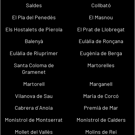
Saldes
Collbató
El Pla del Penedès
El Masnou
Els Hostalets de Pierola
El Prat de Llobregat
Balenyà
Eulàlia de Ronçana
Eulàlia de Riuprimer
Eugènia de Berga
Santa Coloma de
Martorelles
Gramenet
Martorell
Marganell
Vilanova de Sau
Maria de Corcó
Cabrera d´Anoia
Premià de Mar
Monistrol de Montserrat
Monistrol de Calders
Mollet del Vallès
Molins de Rei