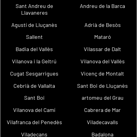
Sant Andreu de
Andreu de la Barca
Llavaneres
Agustí de Lluçanès
Adrià de Besòs
Sallent
Mataró
Badia del Vallès
Vilassar de Dalt
Vilanova i la Geltrú
Vilanova del Vallès
Cugat Sesgarrigues
Vicenç de Montalt
Cebrià de Vallalta
Sant Boi de Lluçanès
Sant Boi
artomeu del Grau
Vilanova del Camí
Cabrera de Mar
Vilafranca del Penedès
Viladecavalls
Viladecans
Badalona