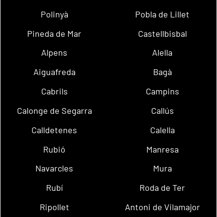
Polinyà
Pobla de Lillet
Pineda de Mar
Castellbisbal
Alpens
Alella
Aiguafreda
Bagà
Cabrils
Campins
Calonge de Segarra
Callús
Calldetenes
Calella
Rubió
Manresa
Navarcles
Mura
Rubí
Roda de Ter
Ripollet
Antoni de Vilamajor