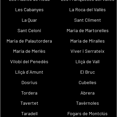
Les Cabanyes
La Roca del Vallès
La Quar
Sant Climent
Sant Celoni
Maria de Martorelles
Maria de Palautordera
Maria de Miralles
Maria de Merlès
Viver i Serrateix
Vilobí del Penedès
Lliçà de Vall
Lliçà d´Amunt
El Bruc
Dosrius
Cubelles
Tordera
Abrera
Tavertet
Tavèrnoles
Taradell
Fogars de Montclús