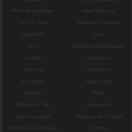
Martí Sesgueioles
Martí Sarroca
Martí de Tous
Martí de Centelles
Castellolí
rrius
Gurb
Guardiola de Berguedà
Gualba
Granollers
Granera
Gisclareny
Fonollosa
Folgueroles
Manlleu
Malla
Malgrat de Mar
Santpedor
Santa Susanna
Perpètua de Mogoda
Corbera de Llobregat
Copons