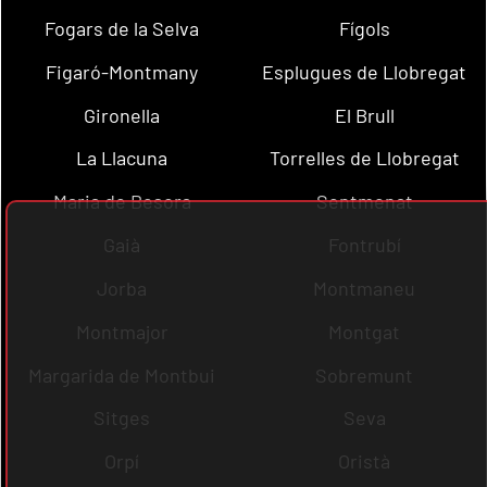
Fogars de la Selva
Fígols
Figaró-Montmany
Esplugues de Llobregat
Gironella
El Brull
La Llacuna
Torrelles de Llobregat
Maria de Besora
Sentmenat
Gaià
Fontrubí
Jorba
Montmaneu
Montmajor
Montgat
Margarida de Montbui
Sobremunt
Sitges
Seva
Orpí
Oristà