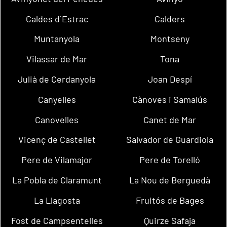
Caldes d´Estrac
Calders
Muntanyola
Montseny
Vilassar de Mar
Tona
Julià de Cerdanyola
Joan Despí
Canyelles
Cànoves i Samalús
Canovelles
Canet de Mar
Vicenç de Castellet
Salvador de Guardiola
Pere de Vilamajor
Pere de Torelló
La Pobla de Claramunt
La Nou de Berguedà
La Llagosta
Fruitós de Bages
Fost de Campsentelles
Quirze Safaja