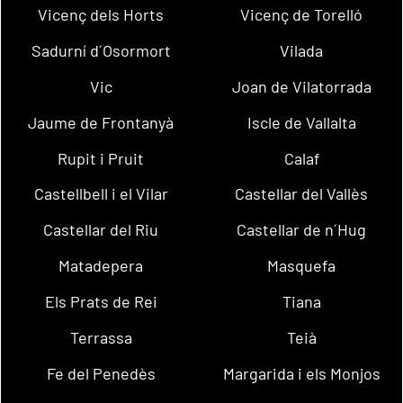
Vicenç dels Horts
Vicenç de Torelló
Sadurní d´Osormort
Vilada
Vic
Joan de Vilatorrada
Jaume de Frontanyà
Iscle de Vallalta
Rupit i Pruit
Calaf
Castellbell i el Vilar
Castellar del Vallès
Castellar del Riu
Castellar de n´Hug
Matadepera
Masquefa
Els Prats de Rei
Tiana
Terrassa
Teià
Fe del Penedès
Margarida i els Monjos