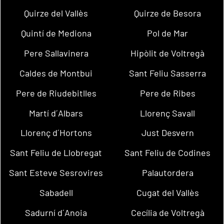
Quirze del Vallès
Quirze de Besora
Quintí de Mediona
Pol de Mar
Pere Sallavinera
Hipòlit de Voltregà
Caldes de Montbui
Sant Feliu Sasserra
Pere de Riudebitlles
Pere de Ribes
Martí d´Albars
Llorenç Savall
Llorenç d´Hortons
Just Desvern
Sant Feliu de Llobregat
Sant Feliu de Codines
Sant Esteve Sesrovires
Palautordera
Sabadell
Cugat del Vallès
Sadurní d´Anoia
Cecília de Voltregà