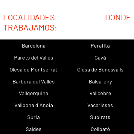
LOCALIDADES DONDE
TRABAJAMOS:
Barcelona
Perafita
Parets del Vallès
Gavà
Olesa de Montserrat
Olesa de Bonesvalls
Barberà del Vallès
Balsareny
Vallgorguina
Vallcebre
Vallbona d´Anoia
Vacarisses
Súria
Subirats
Saldes
Collbató