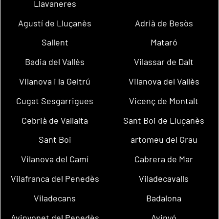
Llavaneres
Agustí de Lluçanès
Adrià de Besòs
Sallent
Mataró
Badia del Vallès
Vilassar de Dalt
Vilanova i la Geltrú
Vilanova del Vallès
Cugat Sesgarrigues
Vicenç de Montalt
Cebrià de Vallalta
Sant Boi de Lluçanès
Sant Boi
artomeu del Grau
Vilanova del Camí
Cabrera de Mar
Vilafranca del Penedès
Viladecavalls
Viladecans
Badalona
Avinyonet del Penedès
Avinyó