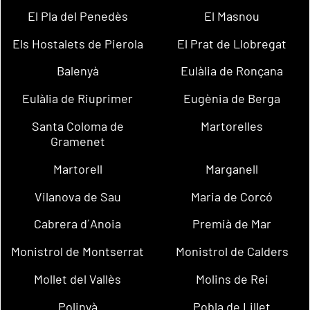
El Pla del Penedès
El Masnou
Els Hostalets de Pierola
El Prat de Llobregat
Balenyà
Eulàlia de Ronçana
Eulàlia de Riuprimer
Eugènia de Berga
Santa Coloma de
Martorelles
Gramenet
Martorell
Marganell
Vilanova de Sau
Maria de Corcó
Cabrera d´Anoia
Premià de Mar
Monistrol de Montserrat
Monistrol de Calders
Mollet del Vallès
Molins de Rei
Polinyà
Pobla de Lillet