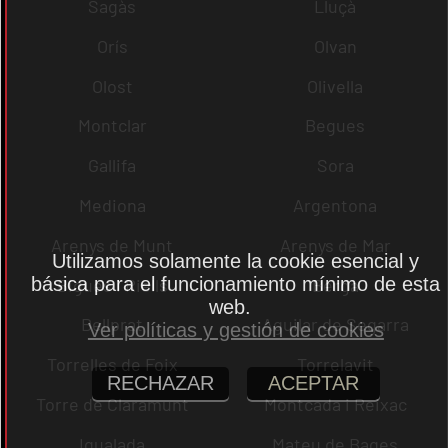
Sagàs
Lluçà
Orís
Olvan
Olost
Olivella
Montclar
Begues
Gallifa
Sora
Mediona
Argentona
Arenys de Munt
Arenys de Mar
Utilizamos solamente la cookie esencial y
básica para el funcionamiento mínimo de esta
Bigues i Riells
Berga
web.
Bellprat
Aguilar de Segarra
Ver políticas y gestión de cookies
Torrelles de Foix
Torrelavit
RECHAZAR
ACEPTAR
Torre de Claramunt
Montcada i Reixac
Igualada
Mateu de Bages