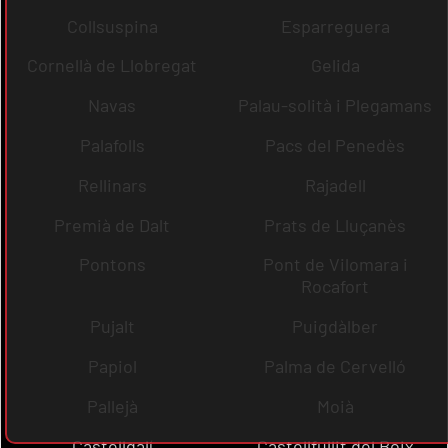
Collsuspina
Esparreguera
Cornellà de Llobregat
Gelida
Navas
Palau-solità i Plegamans
Palafolls
Pacs del Penedès
Rellinars
Rajadell
Premià de Dalt
Prats de Lluçanès
Pontons
Pont de Vilomara i
Rocafort
Pujalt
Puigdàlber
Papiol
Palma de Cervelló
Pallejà
Moià
Castellgalí
Castellfullit del Boix