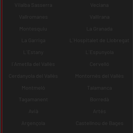
Vilalba Sasserra
Veciana
Vallromanes
Vallirana
Montesquiu
La Granada
La Garriga
L´Hospitalet de Llobregat
L´Estany
L´Espunyola
l´Ametlla del Vallès
Cervelló
Cerdanyola del Vallès
Montornès del Vallès
Montmeló
Talamanca
Tagamanent
Borredà
Avià
Artés
Argençola
Castellnou de Bages