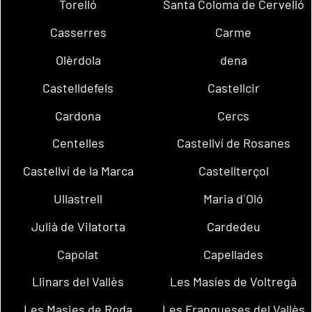
Torelló
Santa Coloma de Cervelló
Casserres
Carme
Olèrdola
dena
Castelldefels
Castellcir
Cardona
Cercs
Centelles
Castellví de Rosanes
Castellví de la Marca
Castellterçol
Ullastrell
Maria d´Oló
Julià de Vilatorta
Cardedeu
Capolat
Capellades
Llinars del Vallès
Les Masíes de Voltregà
Les Masies de Roda
Les Franqueses del Vallès