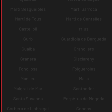
Martí Sesgueioles
Martí Sarroca
Martí de Tous
Martí de Centelles
Castellolí
rrius
Gurb
Guardiola de Berguedà
Gualba
Granollers
Granera
Gisclareny
Fonollosa
Folgueroles
Manlleu
Malla
Malgrat de Mar
Santpedor
Santa Susanna
Perpètua de Mogoda
Corbera de Llobregat
Copons