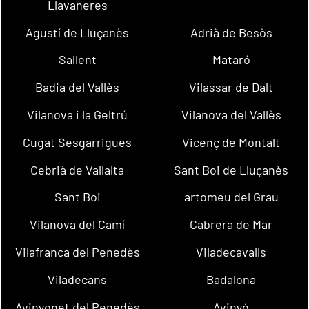
Llavaneres
Agustí de Lluçanès
Adrià de Besòs
Sallent
Mataró
Badia del Vallès
Vilassar de Dalt
Vilanova i la Geltrú
Vilanova del Vallès
Cugat Sesgarrigues
Vicenç de Montalt
Cebrià de Vallalta
Sant Boi de Lluçanès
Sant Boi
artomeu del Grau
Vilanova del Camí
Cabrera de Mar
Vilafranca del Penedès
Viladecavalls
Viladecans
Badalona
Avinyonet del Penedès
Avinyó