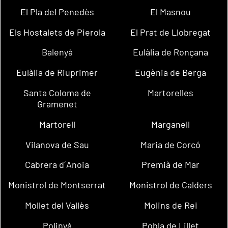
El Pla del Penedès
El Masnou
Els Hostalets de Pierola
El Prat de Llobregat
Balenyà
Eulàlia de Ronçana
Eulàlia de Riuprimer
Eugènia de Berga
Santa Coloma de
Martorelles
Gramenet
Martorell
Marganell
Vilanova de Sau
Maria de Corcó
Cabrera d´Anoia
Premià de Mar
Monistrol de Montserrat
Monistrol de Calders
Mollet del Vallès
Molins de Rei
Polinyà
Pobla de Lillet