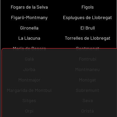
Fogars de la Selva
Fígols
Figaró-Montmany
Esplugues de Llobregat
Gironella
El Brull
La Llacuna
Torrelles de Llobregat
Maria de Besora
Sentmenat
Gaià
Fontrubí
Jorba
Montmaneu
Montmajor
Montgat
Margarida de Montbui
Sobremunt
Sitges
Seva
Orpí
Oristà