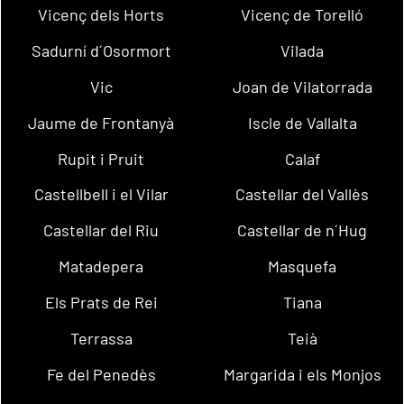
Vicenç dels Horts
Vicenç de Torelló
Sadurní d´Osormort
Vilada
Vic
Joan de Vilatorrada
Jaume de Frontanyà
Iscle de Vallalta
Rupit i Pruit
Calaf
Castellbell i el Vilar
Castellar del Vallès
Castellar del Riu
Castellar de n´Hug
Matadepera
Masquefa
Els Prats de Rei
Tiana
Terrassa
Teià
Fe del Penedès
Margarida i els Monjos