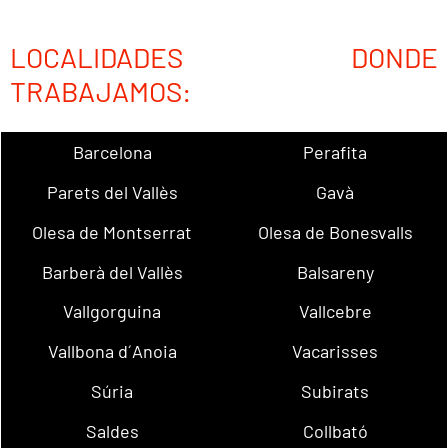
LOCALIDADES DONDE
TRABAJAMOS:
Barcelona
Perafita
Parets del Vallès
Gavà
Olesa de Montserrat
Olesa de Bonesvalls
Barberà del Vallès
Balsareny
Vallgorguina
Vallcebre
Vallbona d´Anoia
Vacarisses
Súria
Subirats
Saldes
Collbató