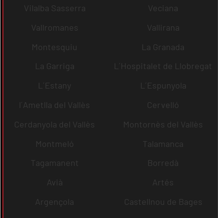
Vilalba Sasserra
Veciana
Vallromanes
Vallirana
Montesquiu
La Granada
La Garriga
L´Hospitalet de Llobregat
L´Estany
L´Espunyola
l´Ametlla del Vallès
Cervelló
Cerdanyola del Vallès
Montornès del Vallès
Montmeló
Talamanca
Tagamanent
Borredà
Avià
Artés
Argençola
Castellnou de Bages