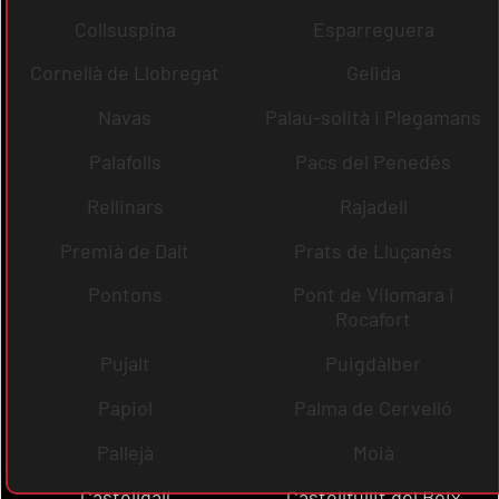
Collsuspina
Esparreguera
Cornellà de Llobregat
Gelida
Navas
Palau-solità i Plegamans
Palafolls
Pacs del Penedès
Rellinars
Rajadell
Premià de Dalt
Prats de Lluçanès
Pontons
Pont de Vilomara i
Rocafort
Pujalt
Puigdàlber
Papiol
Palma de Cervelló
Pallejà
Moià
Castellgalí
Castellfullit del Boix