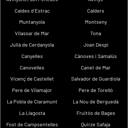
Caldes d´Estrac
Calders
Muntanyola
Montseny
Vilassar de Mar
Tona
Julià de Cerdanyola
Joan Despí
Canyelles
Cànoves i Samalús
Canovelles
Canet de Mar
Vicenç de Castellet
Salvador de Guardiola
Pere de Vilamajor
Pere de Torelló
La Pobla de Claramunt
La Nou de Berguedà
La Llagosta
Fruitós de Bages
Fost de Campsentelles
Quirze Safaja