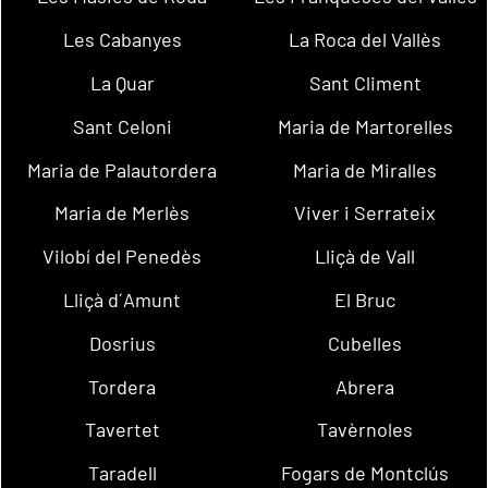
Les Cabanyes
La Roca del Vallès
La Quar
Sant Climent
Sant Celoni
Maria de Martorelles
Maria de Palautordera
Maria de Miralles
Maria de Merlès
Viver i Serrateix
Vilobí del Penedès
Lliçà de Vall
Lliçà d´Amunt
El Bruc
Dosrius
Cubelles
Tordera
Abrera
Tavertet
Tavèrnoles
Taradell
Fogars de Montclús