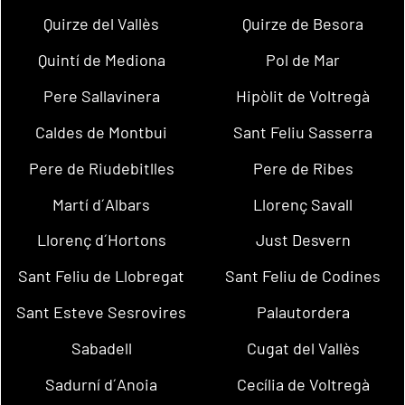
Quirze del Vallès
Quirze de Besora
Quintí de Mediona
Pol de Mar
Pere Sallavinera
Hipòlit de Voltregà
Caldes de Montbui
Sant Feliu Sasserra
Pere de Riudebitlles
Pere de Ribes
Martí d´Albars
Llorenç Savall
Llorenç d´Hortons
Just Desvern
Sant Feliu de Llobregat
Sant Feliu de Codines
Sant Esteve Sesrovires
Palautordera
Sabadell
Cugat del Vallès
Sadurní d´Anoia
Cecília de Voltregà