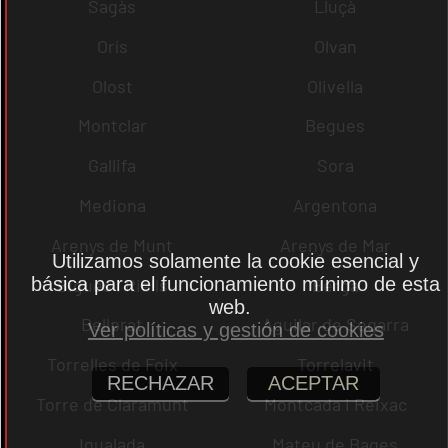
Sagàs
Lluçà
Orís
Olvan
Olost
Olivella
Montclar
Begues
Gallifa
Sora
Mediona
Argentona
Arenys de Munt
Arenys de Mar
Utilizamos solamente la cookie esencial y
básica para el funcionamiento mínimo de esta
Bigues i Riells
Berga
web.
Bellprat
Aguilar de Segarra
Ver políticas y gestión de cookies
Torrelles de Foix
Torrelavit
RECHAZAR
ACEPTAR
Torre de Claramunt
Montcada i Reixac
Igualada
Mateu de Bages