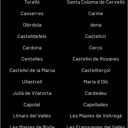
Torelló
Santa Coloma de Cervelló
Casserres
Carme
Olèrdola
dena
Castelldefels
Castellcir
Cardona
Cercs
Centelles
Castellví de Rosanes
Castellví de la Marca
Castellterçol
Ullastrell
Maria d´Oló
Julià de Vilatorta
Cardedeu
Capolat
Capellades
Llinars del Vallès
Les Masíes de Voltregà
Les Masies de Roda
Les Franqueses del Vallès