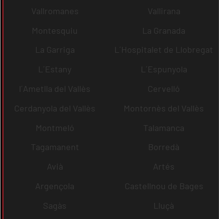
Vallromanes
Vallirana
Montesquiu
La Granada
La Garriga
L´Hospitalet de Llobregat
L´Estany
L´Espunyola
l´Ametlla del Vallès
Cervelló
Cerdanyola del Vallès
Montornès del Vallès
Montmeló
Talamanca
Tagamanent
Borredà
Avià
Artés
Argençola
Castellnou de Bages
Sagàs
Lluçà