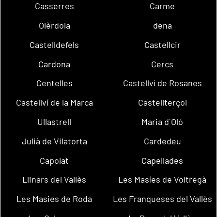
Casserres
Carme
Olèrdola
dena
Castelldefels
Castellcir
Cardona
Cercs
Centelles
Castellví de Rosanes
Castellví de la Marca
Castellterçol
Ullastrell
Maria d´Oló
Julià de Vilatorta
Cardedeu
Capolat
Capellades
Llinars del Vallès
Les Masíes de Voltregà
Les Masies de Roda
Les Franqueses del Vallès