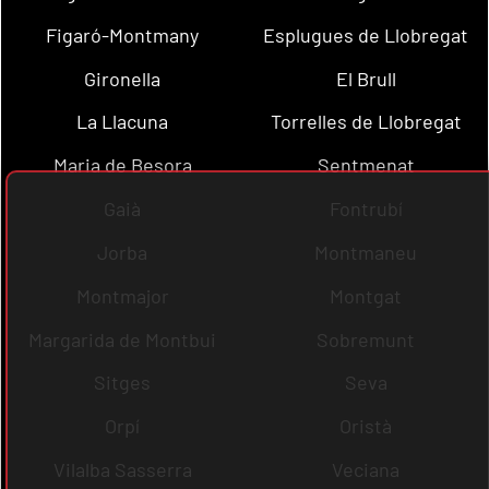
Figaró-Montmany
Esplugues de Llobregat
Gironella
El Brull
La Llacuna
Torrelles de Llobregat
Maria de Besora
Sentmenat
Gaià
Fontrubí
Jorba
Montmaneu
Montmajor
Montgat
Margarida de Montbui
Sobremunt
Sitges
Seva
Orpí
Oristà
Vilalba Sasserra
Veciana