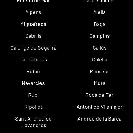
Pineda de Mar
Castellbisbal
Alpens
Alella
Aiguafreda
Bagà
Cabrils
Campins
Calonge de Segarra
Callús
Calldetenes
Calella
Rubió
Manresa
Navarcles
Mura
Rubí
Roda de Ter
Ripollet
Antoni de Vilamajor
Sant Andreu de
Andreu de la Barca
Llavaneres