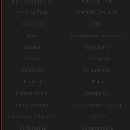
Martí Sesgueioles
Martí Sarroca
Martí de Tous
Martí de Centelles
Castellolí
rrius
Gurb
Guardiola de Berguedà
Gualba
Granollers
Granera
Gisclareny
Fonollosa
Folgueroles
Manlleu
Malla
Malgrat de Mar
Santpedor
Santa Susanna
Perpètua de Mogoda
Corbera de Llobregat
Copons
Collsuspina
Esparreguera