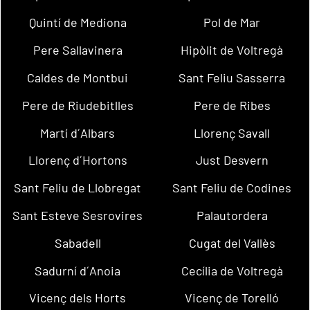
Quintí de Mediona
Pol de Mar
Pere Sallavinera
Hipòlit de Voltregà
Caldes de Montbui
Sant Feliu Sasserra
Pere de Riudebitlles
Pere de Ribes
Martí d´Albars
Llorenç Savall
Llorenç d´Hortons
Just Desvern
Sant Feliu de Llobregat
Sant Feliu de Codines
Sant Esteve Sesrovires
Palautordera
Sabadell
Cugat del Vallès
Sadurní d´Anoia
Cecília de Voltregà
Vicenç dels Horts
Vicenç de Torelló