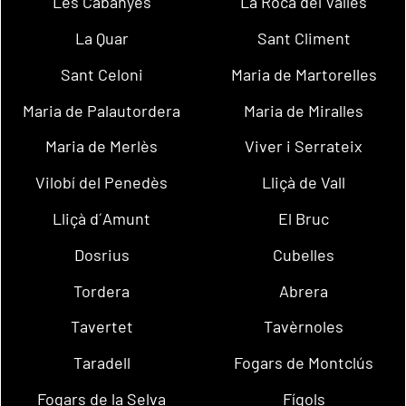
Les Cabanyes
La Roca del Vallès
La Quar
Sant Climent
Sant Celoni
Maria de Martorelles
Maria de Palautordera
Maria de Miralles
Maria de Merlès
Viver i Serrateix
Vilobí del Penedès
Lliçà de Vall
Lliçà d´Amunt
El Bruc
Dosrius
Cubelles
Tordera
Abrera
Tavertet
Tavèrnoles
Taradell
Fogars de Montclús
Fogars de la Selva
Fígols