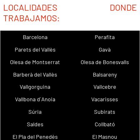
LOCALIDADES DONDE
TRABAJAMOS:
Barcelona
Perafita
Parets del Vallès
Gavà
Olesa de Montserrat
Olesa de Bonesvalls
Barberà del Vallès
Balsareny
Vallgorguina
Vallcebre
Vallbona d´Anoia
Vacarisses
Súria
Subirats
Saldes
Collbató
El Pla del Penedès
El Masnou