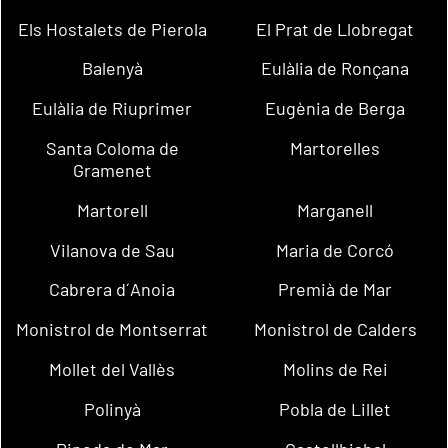
Els Hostalets de Pierola
El Prat de Llobregat
Balenyà
Eulàlia de Ronçana
Eulàlia de Riuprimer
Eugènia de Berga
Santa Coloma de
Martorelles
Gramenet
Martorell
Marganell
Vilanova de Sau
Maria de Corcó
Cabrera d´Anoia
Premià de Mar
Monistrol de Montserrat
Monistrol de Calders
Mollet del Vallès
Molins de Rei
Polinyà
Pobla de Lillet