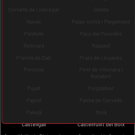
Cornellà de Llobregat
Gelida
Navas
Palau-solità i Plegamans
Palafolls
Pacs del Penedès
Rellinars
Rajadell
Premià de Dalt
Prats de Lluçanès
Pontons
Pont de Vilomara i
Rocafort
Pujalt
Puigdàlber
Papiol
Palma de Cervelló
Pallejà
Moià
Castellgalí
Castellfullit del Boix