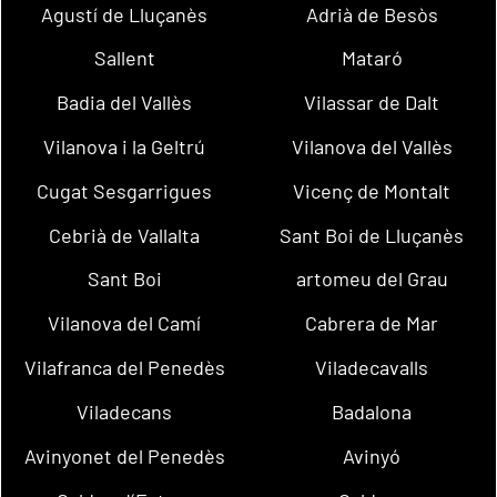
Agustí de Lluçanès
Adrià de Besòs
Sallent
Mataró
Badia del Vallès
Vilassar de Dalt
Vilanova i la Geltrú
Vilanova del Vallès
Cugat Sesgarrigues
Vicenç de Montalt
Cebrià de Vallalta
Sant Boi de Lluçanès
Sant Boi
artomeu del Grau
Vilanova del Camí
Cabrera de Mar
Vilafranca del Penedès
Viladecavalls
Viladecans
Badalona
Avinyonet del Penedès
Avinyó