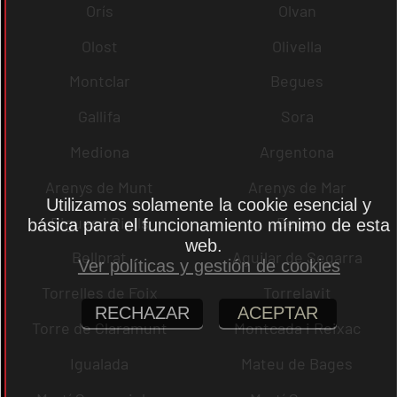
Orís
Olvan
Olost
Olivella
Montclar
Begues
Gallifa
Sora
Mediona
Argentona
Arenys de Munt
Arenys de Mar
Utilizamos solamente la cookie esencial y
Bigues i Riells
Berga
básica para el funcionamiento mínimo de esta
web.
Bellprat
Aguilar de Segarra
Ver políticas y gestión de cookies
Torrelles de Foix
Torrelavit
RECHAZAR
ACEPTAR
Torre de Claramunt
Montcada i Reixac
Igualada
Mateu de Bages