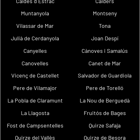
Caldes d´Estrac
Calders
Muntanyola
Montseny
Vilassar de Mar
Tona
Julià de Cerdanyola
Joan Despí
Canyelles
Cànoves i Samalús
Canovelles
Canet de Mar
Vicenç de Castellet
Salvador de Guardiola
Pere de Vilamajor
Pere de Torelló
La Pobla de Claramunt
La Nou de Berguedà
La Llagosta
Fruitós de Bages
Fost de Campsentelles
Quirze Safaja
Quirze del Vallès
Quirze de Besora