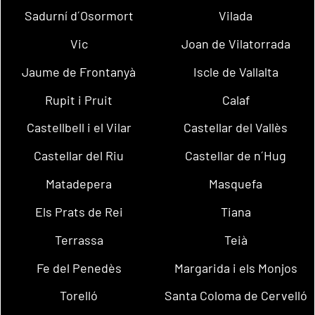
Sadurní d´Osormort
Vilada
Vic
Joan de Vilatorrada
Jaume de Frontanyà
Iscle de Vallalta
Rupit i Pruit
Calaf
Castellbell i el Vilar
Castellar del Vallès
Castellar del Riu
Castellar de n´Hug
Matadepera
Masquefa
Els Prats de Rei
Tiana
Terrassa
Teià
Fe del Penedès
Margarida i els Monjos
Torelló
Santa Coloma de Cervelló