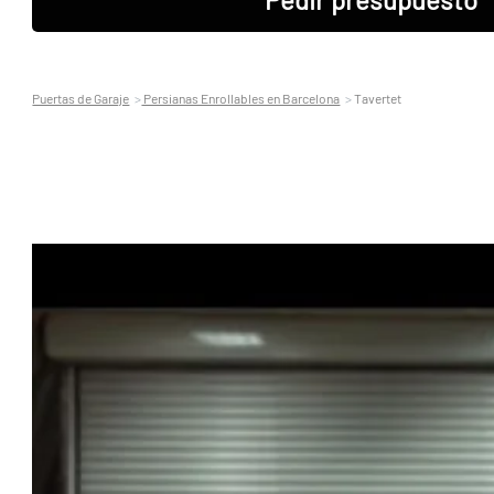
Puertas de Garaje
Persianas Enrollables en Barcelona
Tavertet