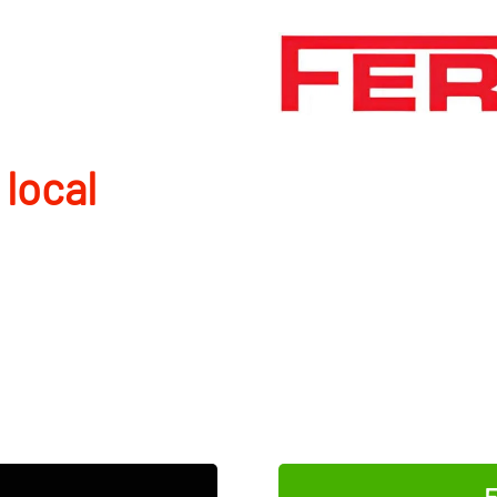
 local
E