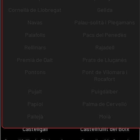
Cornellà de Llobregat
Gelida
Navas
Palau-solità i Plegamans
Palafolls
Pacs del Penedès
Rellinars
Rajadell
Premià de Dalt
Prats de Lluçanès
Pontons
Pont de Vilomara i
Rocafort
Pujalt
Puigdàlber
Papiol
Palma de Cervelló
Pallejà
Moià
Castellgalí
Castellfullit del Boix