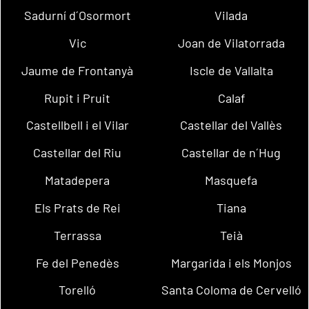
Sadurní d´Osormort
Vilada
Vic
Joan de Vilatorrada
Jaume de Frontanyà
Iscle de Vallalta
Rupit i Pruit
Calaf
Castellbell i el Vilar
Castellar del Vallès
Castellar del Riu
Castellar de n´Hug
Matadepera
Masquefa
Els Prats de Rei
Tiana
Terrassa
Teià
Fe del Penedès
Margarida i els Monjos
Torelló
Santa Coloma de Cervelló