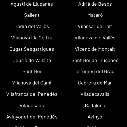
Agustí de Lluçanès
Adrià de Besòs
Sallent
Mataró
Badia del Vallès
Vilassar de Dalt
Vilanova i la Geltrú
Vilanova del Vallès
Cugat Sesgarrigues
Vicenç de Montalt
Cebrià de Vallalta
Sant Boi de Lluçanès
Sant Boi
artomeu del Grau
Vilanova del Camí
Cabrera de Mar
Vilafranca del Penedès
Viladecavalls
Viladecans
Badalona
Avinyonet del Penedès
Avinyó