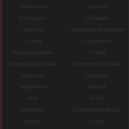
Vallromanes
Vallirana
Montesquiu
La Granada
La Garriga
L´Hospitalet de Llobregat
L´Estany
L´Espunyola
l´Ametlla del Vallès
Cervelló
Cerdanyola del Vallès
Montornès del Vallès
Montmeló
Talamanca
Tagamanent
Borredà
Avià
Artés
Argençola
Castellnou de Bages
Sagàs
Lluçà