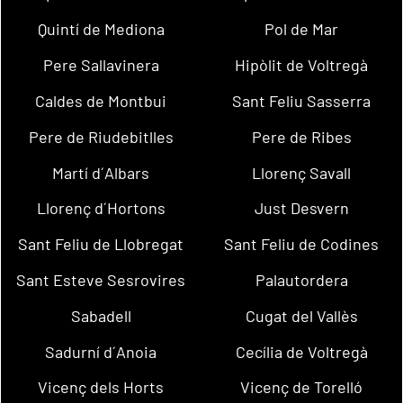
Quintí de Mediona
Pol de Mar
Pere Sallavinera
Hipòlit de Voltregà
Caldes de Montbui
Sant Feliu Sasserra
Pere de Riudebitlles
Pere de Ribes
Martí d´Albars
Llorenç Savall
Llorenç d´Hortons
Just Desvern
Sant Feliu de Llobregat
Sant Feliu de Codines
Sant Esteve Sesrovires
Palautordera
Sabadell
Cugat del Vallès
Sadurní d´Anoia
Cecília de Voltregà
Vicenç dels Horts
Vicenç de Torelló