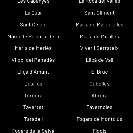
Les Cabanyes
La Roca del Vallès
La Quar
Sant Climent
Sant Celoni
Maria de Martorelles
Maria de Palautordera
Maria de Miralles
Maria de Merlès
Viver i Serrateix
Vilobí del Penedès
Lliçà de Vall
Lliçà d´Amunt
El Bruc
Dosrius
Cubelles
Tordera
Abrera
Tavertet
Tavèrnoles
Taradell
Fogars de Montclús
Fogars de la Selva
Fígols