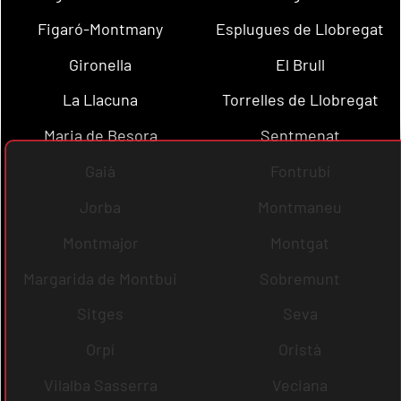
Figaró-Montmany
Esplugues de Llobregat
Gironella
El Brull
La Llacuna
Torrelles de Llobregat
Maria de Besora
Sentmenat
Gaià
Fontrubí
Jorba
Montmaneu
Montmajor
Montgat
Margarida de Montbui
Sobremunt
Sitges
Seva
Orpí
Oristà
Vilalba Sasserra
Veciana