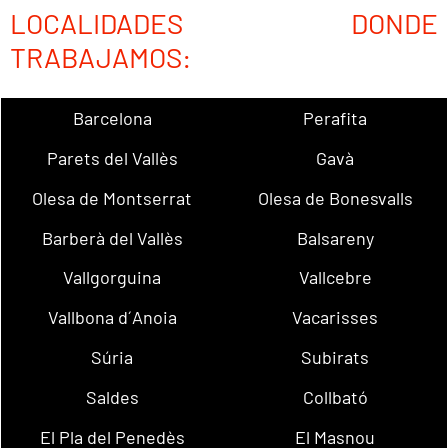
LOCALIDADES DONDE
TRABAJAMOS:
Barcelona
Perafita
Parets del Vallès
Gavà
Olesa de Montserrat
Olesa de Bonesvalls
Barberà del Vallès
Balsareny
Vallgorguina
Vallcebre
Vallbona d´Anoia
Vacarisses
Súria
Subirats
Saldes
Collbató
El Pla del Penedès
El Masnou