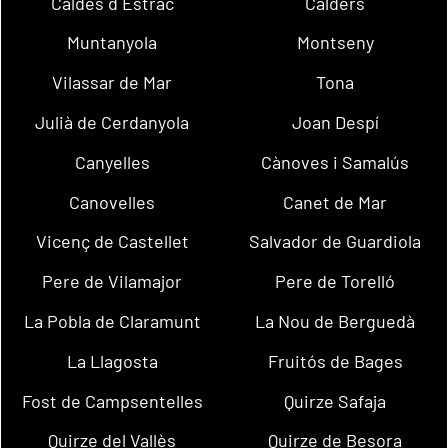
Caldes d´Estrac
Calders
Muntanyola
Montseny
Vilassar de Mar
Tona
Julià de Cerdanyola
Joan Despí
Canyelles
Cànoves i Samalús
Canovelles
Canet de Mar
Vicenç de Castellet
Salvador de Guardiola
Pere de Vilamajor
Pere de Torelló
La Pobla de Claramunt
La Nou de Berguedà
La Llagosta
Fruitós de Bages
Fost de Campsentelles
Quirze Safaja
Quirze del Vallès
Quirze de Besora