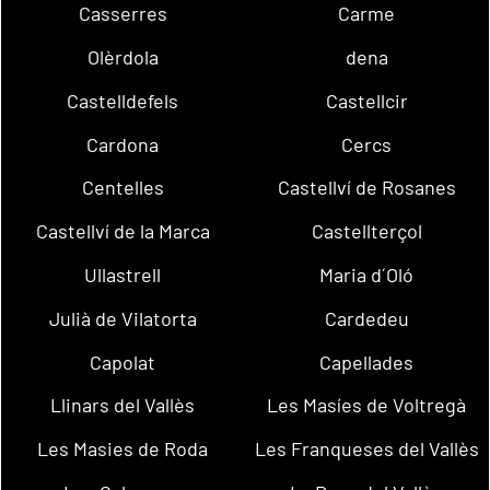
Casserres
Carme
Olèrdola
dena
Castelldefels
Castellcir
Cardona
Cercs
Centelles
Castellví de Rosanes
Castellví de la Marca
Castellterçol
Ullastrell
Maria d´Oló
Julià de Vilatorta
Cardedeu
Capolat
Capellades
Llinars del Vallès
Les Masíes de Voltregà
Les Masies de Roda
Les Franqueses del Vallès