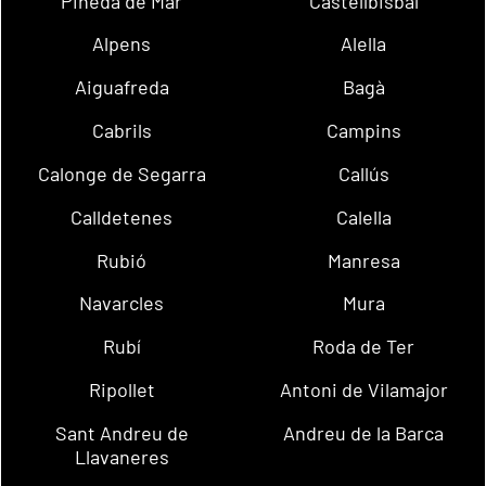
Pineda de Mar
Castellbisbal
Alpens
Alella
Aiguafreda
Bagà
Cabrils
Campins
Calonge de Segarra
Callús
Calldetenes
Calella
Rubió
Manresa
Navarcles
Mura
Rubí
Roda de Ter
Ripollet
Antoni de Vilamajor
Sant Andreu de
Andreu de la Barca
Llavaneres