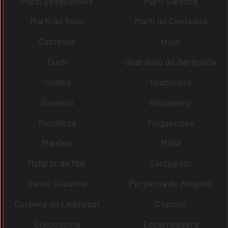
Martí Sesgueioles
Martí Sarroca
Martí de Tous
Martí de Centelles
Castellolí
rrius
Gurb
Guardiola de Berguedà
Gualba
Granollers
Granera
Gisclareny
Fonollosa
Folgueroles
Manlleu
Malla
Malgrat de Mar
Santpedor
Santa Susanna
Perpètua de Mogoda
Corbera de Llobregat
Copons
Collsuspina
Esparreguera