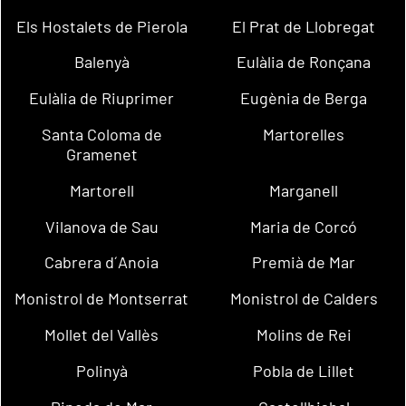
Els Hostalets de Pierola
El Prat de Llobregat
Balenyà
Eulàlia de Ronçana
Eulàlia de Riuprimer
Eugènia de Berga
Santa Coloma de
Martorelles
Gramenet
Martorell
Marganell
Vilanova de Sau
Maria de Corcó
Cabrera d´Anoia
Premià de Mar
Monistrol de Montserrat
Monistrol de Calders
Mollet del Vallès
Molins de Rei
Polinyà
Pobla de Lillet