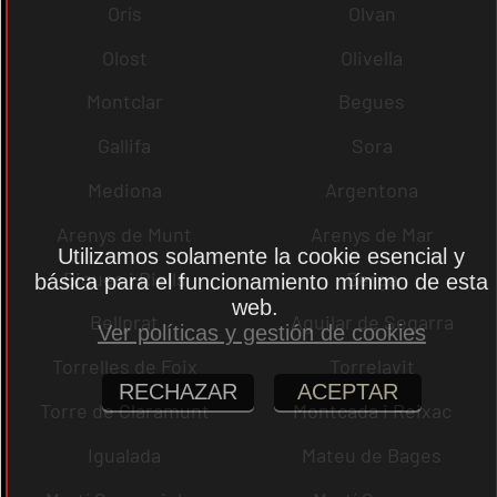
Orís
Olvan
Olost
Olivella
Montclar
Begues
Gallifa
Sora
Mediona
Argentona
Arenys de Munt
Arenys de Mar
Utilizamos solamente la cookie esencial y
Bigues i Riells
Berga
básica para el funcionamiento mínimo de esta
web.
Bellprat
Aguilar de Segarra
Ver políticas y gestión de cookies
Torrelles de Foix
Torrelavit
RECHAZAR
ACEPTAR
Torre de Claramunt
Montcada i Reixac
Igualada
Mateu de Bages