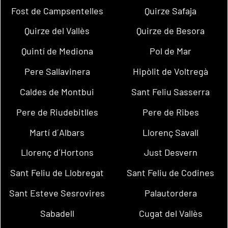
Fost de Campsentelles
Quirze Safaja
Quirze del Vallès
Quirze de Besora
Quintí de Mediona
Pol de Mar
Pere Sallavinera
Hipòlit de Voltregà
Caldes de Montbui
Sant Feliu Sasserra
Pere de Riudebitlles
Pere de Ribes
Martí d´Albars
Llorenç Savall
Llorenç d´Hortons
Just Desvern
Sant Feliu de Llobregat
Sant Feliu de Codines
Sant Esteve Sesrovires
Palautordera
Sabadell
Cugat del Vallès