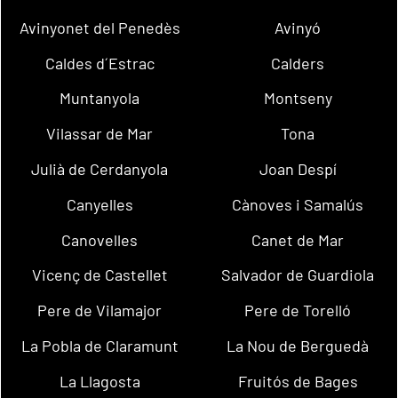
Avinyonet del Penedès
Avinyó
Caldes d´Estrac
Calders
Muntanyola
Montseny
Vilassar de Mar
Tona
Julià de Cerdanyola
Joan Despí
Canyelles
Cànoves i Samalús
Canovelles
Canet de Mar
Vicenç de Castellet
Salvador de Guardiola
Pere de Vilamajor
Pere de Torelló
La Pobla de Claramunt
La Nou de Berguedà
La Llagosta
Fruitós de Bages