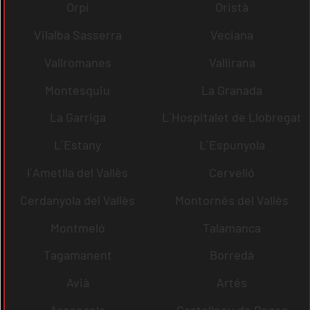
Orpí
Oristà
Vilalba Sasserra
Veciana
Vallromanes
Vallirana
Montesquiu
La Granada
La Garriga
L´Hospitalet de Llobregat
L´Estany
L´Espunyola
l´Ametlla del Vallès
Cervelló
Cerdanyola del Vallès
Montornès del Vallès
Montmeló
Talamanca
Tagamanent
Borredà
Avià
Artés