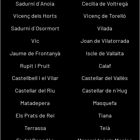
Sadurní d´Anoia
Cecília de Voltregà
Vicenç dels Horts
Vicenç de Torelló
Sadurní d´Osormort
Vilada
Vic
Joan de Vilatorrada
Jaume de Frontanyà
Iscle de Vallalta
Rupit i Pruit
Calaf
Castellbell i el Vilar
Castellar del Vallès
Castellar del Riu
Castellar de n´Hug
Matadepera
Masquefa
Els Prats de Rei
Tiana
Terrassa
Teià