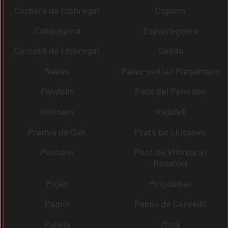
Corbera de Llobregat
Copons
Collsuspina
Esparreguera
Cornellà de Llobregat
Gelida
Navas
Palau-solità i Plegamans
Palafolls
Pacs del Penedès
Rellinars
Rajadell
Premià de Dalt
Prats de Lluçanès
Pontons
Pont de Vilomara i
Rocafort
Pujalt
Puigdàlber
Papiol
Palma de Cervelló
Pallejà
Moià