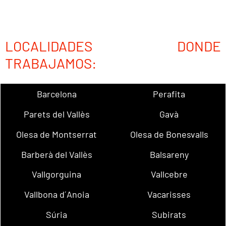
LOCALIDADES DONDE
TRABAJAMOS:
Barcelona
Perafita
Parets del Vallès
Gavà
Olesa de Montserrat
Olesa de Bonesvalls
Barberà del Vallès
Balsareny
Vallgorguina
Vallcebre
Vallbona d´Anoia
Vacarisses
Súria
Subirats