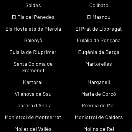
Saldes
Collbató
El Pla del Penedès
El Masnou
Els Hostalets de Pierola
El Prat de Llobregat
Balenyà
Eulàlia de Ronçana
Eulàlia de Riuprimer
Eugènia de Berga
Santa Coloma de
Martorelles
Gramenet
Martorell
Marganell
Vilanova de Sau
Maria de Corcó
Cabrera d´Anoia
Premià de Mar
Monistrol de Montserrat
Monistrol de Calders
Mollet del Vallès
Molins de Rei