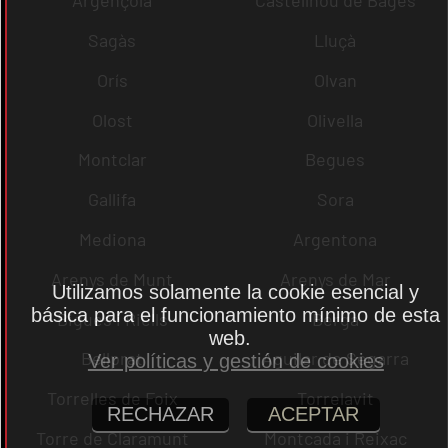
Argençola
Castellnou de Bages
Sagàs
Lluçà
Orís
Olvan
Olost
Olivella
Montclar
Begues
Gallifa
Sora
Mediona
Argentona
Arenys de Munt
Arenys de Mar
Utilizamos solamente la cookie esencial y
básica para el funcionamiento mínimo de esta
Bigues i Riells
Berga
web.
Bellprat
Aguilar de Segarra
Ver políticas y gestión de cookies
Torrelles de Foix
Torrelavit
RECHAZAR
ACEPTAR
Torre de Claramunt
Montcada i Reixac