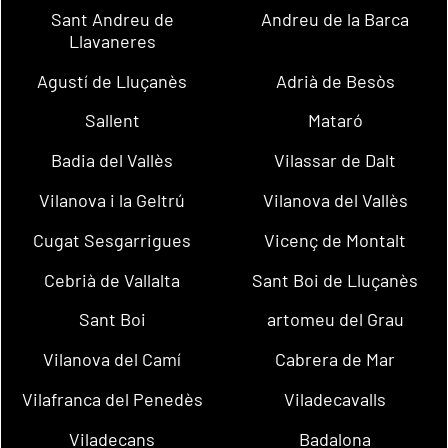
Sant Andreu de
Andreu de la Barca
Llavaneres
Agustí de Lluçanès
Adrià de Besòs
Sallent
Mataró
Badia del Vallès
Vilassar de Dalt
Vilanova i la Geltrú
Vilanova del Vallès
Cugat Sesgarrigues
Vicenç de Montalt
Cebrià de Vallalta
Sant Boi de Lluçanès
Sant Boi
artomeu del Grau
Vilanova del Camí
Cabrera de Mar
Vilafranca del Penedès
Viladecavalls
Viladecans
Badalona