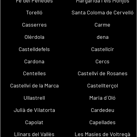
Fe del Penedès
Margarida i els Monjos
Torelló
Santa Coloma de Cervelló
Casserres
Carme
Olèrdola
dena
Castelldefels
Castellcir
Cardona
Cercs
Centelles
Castellví de Rosanes
Castellví de la Marca
Castellterçol
Ullastrell
Maria d´Oló
Julià de Vilatorta
Cardedeu
Capolat
Capellades
Llinars del Vallès
Les Masíes de Voltregà