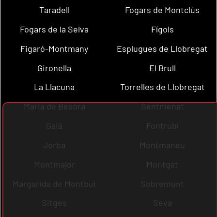
Taradell
Fogars de Montclús
Fogars de la Selva
Fígols
Figaró-Montmany
Esplugues de Llobregat
Gironella
El Brull
La Llacuna
Torrelles de Llobregat
Maria de Besora
Sentmenat
Gaià
Fontrubí
Jorba
Montmaneu
Montmajor
Montgat
Margarida de Montbui
Sobremunt
Sitges
Seva