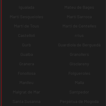
Igualada
Mateu de Bages
Martí Sesgueioles
Martí Sarroca
Martí de Tous
Martí de Centelles
Castellolí
rrius
Gurb
Guardiola de Berguedà
Gualba
Granollers
Granera
Gisclareny
Fonollosa
Folgueroles
Manlleu
Malla
Malgrat de Mar
Santpedor
Santa Susanna
Perpètua de Mogoda