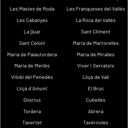
Les Masies de Roda
Les Franqueses del Vallès
Les Cabanyes
La Roca del Vallès
La Quar
Sant Climent
Sant Celoni
Maria de Martorelles
Maria de Palautordera
Maria de Miralles
Maria de Merlès
Viver i Serrateix
Vilobí del Penedès
Lliçà de Vall
Lliçà d´Amunt
El Bruc
Dosrius
Cubelles
Tordera
Abrera
Tavertet
Tavèrnoles