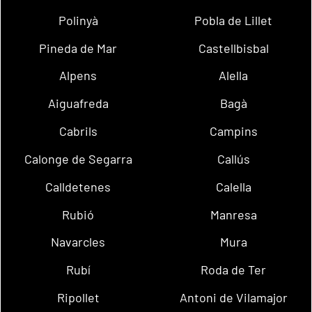
Polinyà
Pobla de Lillet
Pineda de Mar
Castellbisbal
Alpens
Alella
Aiguafreda
Bagà
Cabrils
Campins
Calonge de Segarra
Callús
Calldetenes
Calella
Rubió
Manresa
Navarcles
Mura
Rubí
Roda de Ter
Ripollet
Antoni de Vilamajor