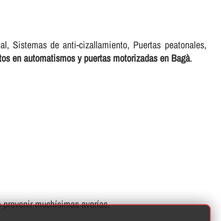
tal, Sistemas de anti-cizallamiento, Puertas peatonales,
ertos en automatismos y puertas motorizadas en Bagà
.
prevenir muchí­simas averí­as.