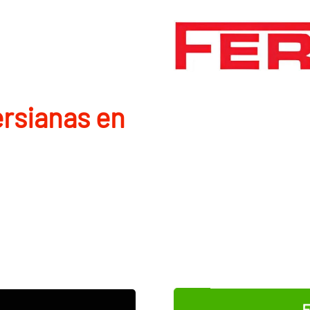
rsianas en
E