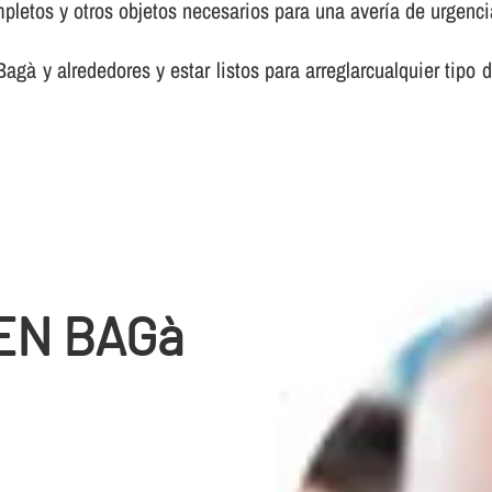
etos y otros objetos necesarios para una averí­a de urgenci
agà y alrededores y estar listos para arreglarcualquier tip
EN BAGà