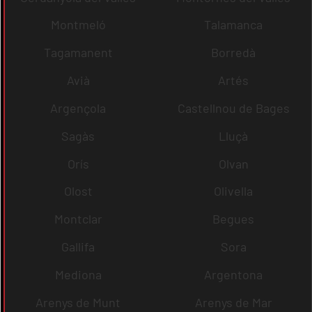
Montmeló
Talamanca
Tagamanent
Borredà
Avià
Artés
Argençola
Castellnou de Bages
Sagàs
Lluçà
Orís
Olvan
Olost
Olivella
Montclar
Begues
Gallifa
Sora
Mediona
Argentona
Arenys de Munt
Arenys de Mar