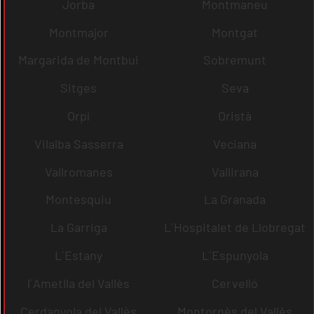
Jorba
Montmaneu
Montmajor
Montgat
Margarida de Montbui
Sobremunt
Sitges
Seva
Orpí
Oristà
Vilalba Sasserra
Veciana
Vallromanes
Vallirana
Montesquiu
La Granada
La Garriga
L´Hospitalet de Llobregat
L´Estany
L´Espunyola
l´Ametlla del Vallès
Cervelló
Cerdanyola del Vallès
Montornès del Vallès