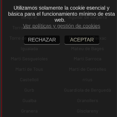
Bigues i Riells
Berga
Utilizamos solamente la cookie esencial y
básica para el funcionamiento mínimo de esta
Bellprat
Aguilar de Segarra
web.
Ver políticas y gestión de cookies
Torrelles de Foix
Torrelavit
Torre de Claramunt
Montcada i Reixac
RECHAZAR
ACEPTAR
Igualada
Mateu de Bages
Martí Sesgueioles
Martí Sarroca
Martí de Tous
Martí de Centelles
Castellolí
rrius
Gurb
Guardiola de Berguedà
Gualba
Granollers
Granera
Gisclareny