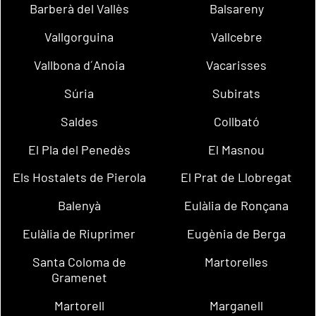
Barberà del Vallès
Balsareny
Vallgorguina
Vallcebre
Vallbona d´Anoia
Vacarisses
Súria
Subirats
Saldes
Collbató
El Pla del Penedès
El Masnou
Els Hostalets de Pierola
El Prat de Llobregat
Balenyà
Eulàlia de Ronçana
Eulàlia de Riuprimer
Eugènia de Berga
Santa Coloma de
Martorelles
Gramenet
Martorell
Marganell