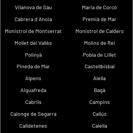
Vilanova de Sau
Maria de Corcó
Cabrera d´Anoia
Premià de Mar
Monistrol de Montserrat
Monistrol de Calders
Mollet del Vallès
Molins de Rei
Polinyà
Pobla de Lillet
Pineda de Mar
Castellbisbal
Alpens
Alella
Aiguafreda
Bagà
Cabrils
Campins
Calonge de Segarra
Callús
Calldetenes
Calella