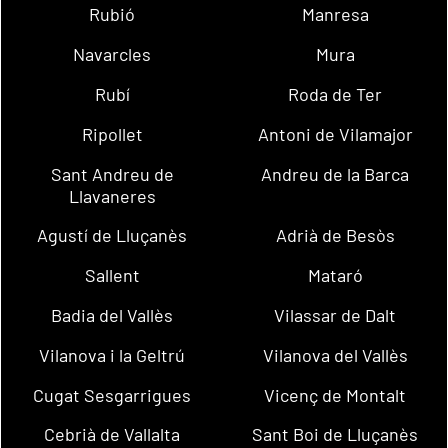
Rubió
Manresa
Navarcles
Mura
Rubí
Roda de Ter
Ripollet
Antoni de Vilamajor
Sant Andreu de
Andreu de la Barca
Llavaneres
Agustí de Lluçanès
Adrià de Besòs
Sallent
Mataró
Badia del Vallès
Vilassar de Dalt
Vilanova i la Geltrú
Vilanova del Vallès
Cugat Sesgarrigues
Vicenç de Montalt
Cebrià de Vallalta
Sant Boi de Lluçanès