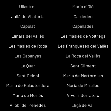
Ullastrell
Maria d´Oló
Julià de Vilatorta
Cardedeu
Capolat
Capellades
Llinars del Vallès
Les Masíes de Voltregà
Les Masies de Roda
Les Franqueses del Vallès
Les Cabanyes
La Roca del Vallès
La Quar
Sant Climent
Sant Celoni
Maria de Martorelles
Maria de Palautordera
Maria de Miralles
Maria de Merlès
Viver i Serrateix
Vilobí del Penedès
Lliçà de Vall