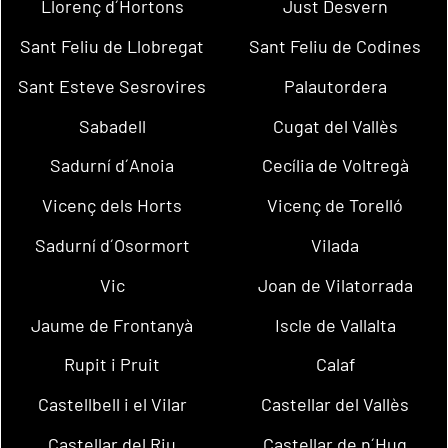
Llorenç d´Hortons
Just Desvern
Sant Feliu de Llobregat
Sant Feliu de Codines
Sant Esteve Sesrovires
Palautordera
Sabadell
Cugat del Vallès
Sadurní d´Anoia
Cecília de Voltregà
Vicenç dels Horts
Vicenç de Torelló
Sadurní d´Osormort
Vilada
Vic
Joan de Vilatorrada
Jaume de Frontanyà
Iscle de Vallalta
Rupit i Pruit
Calaf
Castellbell i el Vilar
Castellar del Vallès
Castellar del Riu
Castellar de n´Hug