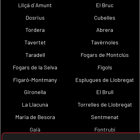
Lliçà d´Amunt
El Bruc
Dosrius
Cubelles
Tordera
Abrera
Tavertet
Tavèrnoles
Taradell
Fogars de Montclús
Fogars de la Selva
Fígols
Figaró-Montmany
Esplugues de Llobregat
Gironella
El Brull
La Llacuna
Torrelles de Llobregat
Maria de Besora
Sentmenat
Gaià
Fontrubí