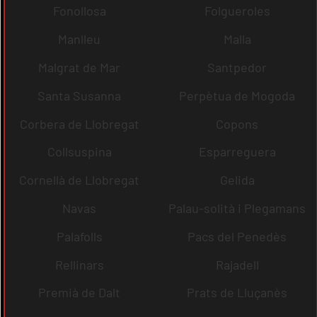
Fonollosa
Folgueroles
Manlleu
Malla
Malgrat de Mar
Santpedor
Santa Susanna
Perpètua de Mogoda
Corbera de Llobregat
Copons
Collsuspina
Esparreguera
Cornellà de Llobregat
Gelida
Navas
Palau-solità i Plegamans
Palafolls
Pacs del Penedès
Rellinars
Rajadell
Premià de Dalt
Prats de Lluçanès