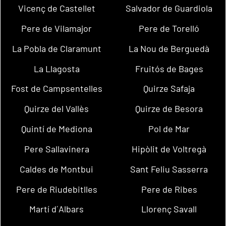
Vicenç de Castellet
Salvador de Guardiola
Pere de Vilamajor
Pere de Torelló
La Pobla de Claramunt
La Nou de Berguedà
La Llagosta
Fruitós de Bages
Fost de Campsentelles
Quirze Safaja
Quirze del Vallès
Quirze de Besora
Quintí de Mediona
Pol de Mar
Pere Sallavinera
Hipòlit de Voltregà
Caldes de Montbui
Sant Feliu Sasserra
Pere de Riudebitlles
Pere de Ribes
Martí d´Albars
Llorenç Savall