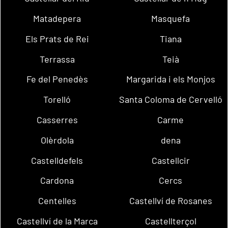
Matadepera
Masquefa
Els Prats de Rei
Tiana
Terrassa
Teià
Fe del Penedès
Margarida i els Monjos
Torelló
Santa Coloma de Cervelló
Casserres
Carme
Olèrdola
dena
Castelldefels
Castellcir
Cardona
Cercs
Centelles
Castellví de Rosanes
Castellví de la Marca
Castellterçol