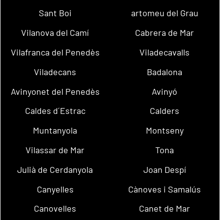
Sant Boi
artomeu del Grau
Vilanova del Camí
Cabrera de Mar
Vilafranca del Penedès
Viladecavalls
Viladecans
Badalona
Avinyonet del Penedès
Avinyó
Caldes d´Estrac
Calders
Muntanyola
Montseny
Vilassar de Mar
Tona
Julià de Cerdanyola
Joan Despí
Canyelles
Cànoves i Samalús
Canovelles
Canet de Mar