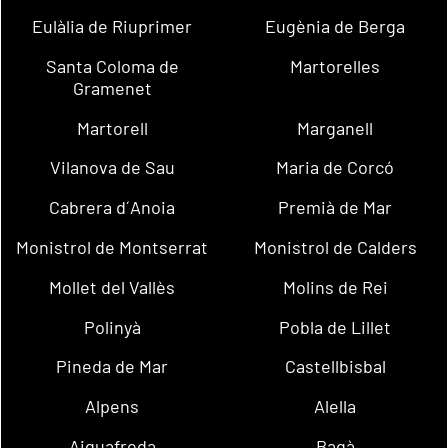
Eulàlia de Riuprimer
Eugènia de Berga
Santa Coloma de
Martorelles
Gramenet
Martorell
Marganell
Vilanova de Sau
Maria de Corcó
Cabrera d´Anoia
Premià de Mar
Monistrol de Montserrat
Monistrol de Calders
Mollet del Vallès
Molins de Rei
Polinyà
Pobla de Lillet
Pineda de Mar
Castellbisbal
Alpens
Alella
Aiguafreda
Bagà