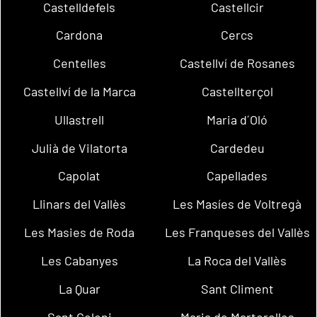
Castelldefels
Castellcir
Cardona
Cercs
Centelles
Castellví de Rosanes
Castellví de la Marca
Castellterçol
Ullastrell
Maria d´Oló
Julià de Vilatorta
Cardedeu
Capolat
Capellades
Llinars del Vallès
Les Masíes de Voltregà
Les Masies de Roda
Les Franqueses del Vallès
Les Cabanyes
La Roca del Vallès
La Quar
Sant Climent
Sant Celoni
Maria de Martorelles