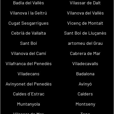
Badia del Vallès
Vilassar de Dalt
Vilanova i la Geltrú
Vilanova del Vallès
Cugat Sesgarrigues
Vicenç de Montalt
Cebrià de Vallalta
Sant Boi de Lluçanès
Sant Boi
artomeu del Grau
Vilanova del Camí
Cabrera de Mar
Vilafranca del Penedès
Viladecavalls
Viladecans
Badalona
Avinyonet del Penedès
Avinyó
Caldes d´Estrac
Calders
Muntanyola
Montseny
Vilassar de Mar
Tona