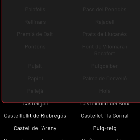
Palafolls
Pacs del Penedès
Rellinars
Rajadell
Premià de Dalt
Prats de Lluçanès
Pontons
Pont de Vilomara i
Rocafort
Pujalt
Puigdàlber
Papiol
Palma de Cervelló
Pallejà
Moià
Castellgalí
Castellfullit del Boix
Castellfollit de Riubregós
Castellet i la Gornal
Castell de l´Areny
Puig-reig