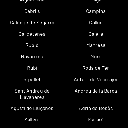
Cabrils
Campins
Calonge de Segarra
Callús
Calldetenes
Calella
Rubió
Manresa
Navarcles
Mura
Rubí
Roda de Ter
Ripollet
Antoni de Vilamajor
Sant Andreu de
Andreu de la Barca
Llavaneres
Agustí de Lluçanès
Adrià de Besòs
Sallent
Mataró