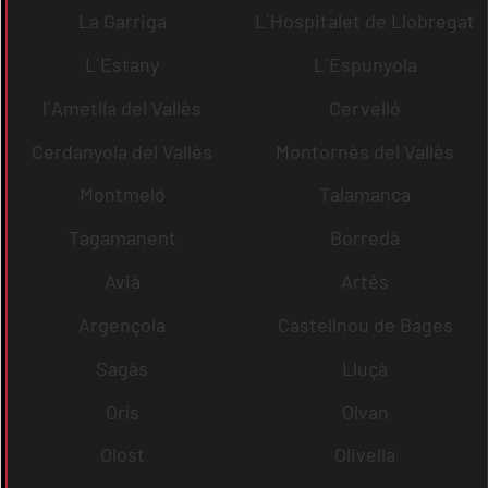
La Garriga
L´Hospitalet de Llobregat
L´Estany
L´Espunyola
l´Ametlla del Vallès
Cervelló
Cerdanyola del Vallès
Montornès del Vallès
Montmeló
Talamanca
Tagamanent
Borredà
Avià
Artés
Argençola
Castellnou de Bages
Sagàs
Lluçà
Orís
Olvan
Olost
Olivella