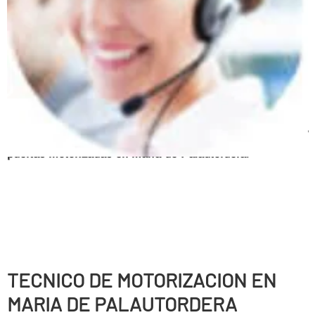
Persianas enrollables, Puertas correderas, Puertas
batientes, Puertas seccionales, Correderas automáticas
de cristal, Sistemas de anti-cizallamiento, Puertas
peatonales, Puertas basculantes, Puertas radio
frecuencia, Urgencias 24 horas, Mantenimiento de
parking
Servicio tecnico, expertos en automatismos y
puertas motorizadas en Maria de Palautordera
.
TECNICO DE MOTORIZACION EN
MARIA DE PALAUTORDERA