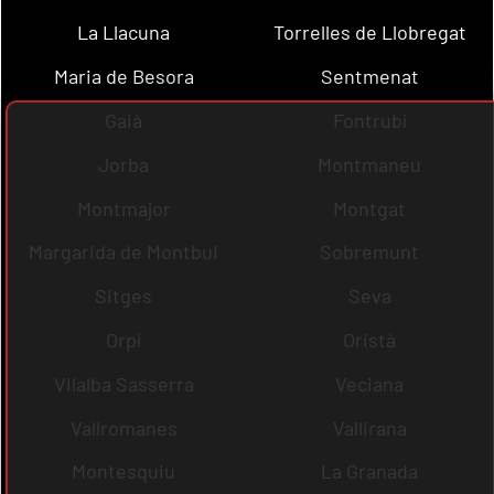
La Llacuna
Torrelles de Llobregat
Maria de Besora
Sentmenat
Gaià
Fontrubí
Jorba
Montmaneu
Montmajor
Montgat
Margarida de Montbui
Sobremunt
Sitges
Seva
Orpí
Oristà
Vilalba Sasserra
Veciana
Vallromanes
Vallirana
Montesquiu
La Granada