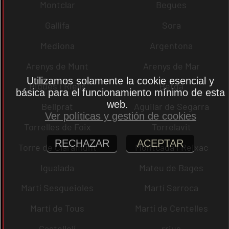
Montclar
Begues
Gallifa
Sora
Mediona
Argentona
Arenys de Munt
Arenys de Mar
Utilizamos solamente la cookie esencial y
Bigues i Riells
Berga
básica para el funcionamiento mínimo de esta
web.
Bellprat
Aguilar de Segarra
Ver políticas y gestión de cookies
Torrelles de Foix
Torrelavit
RECHAZAR
ACEPTAR
Torre de Claramunt
Montcada i Reixac
Igualada
Mateu de Bages
Martí Sesgueioles
Martí Sarroca
Martí de Tous
Martí de Centelles
Castellolí
rrius