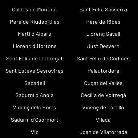
Caldes de Montbui
Sant Feliu Sasserra
Pere de Riudebitlles
Pere de Ribes
Martí d´Albars
Llorenç Savall
Llorenç d´Hortons
Just Desvern
Sant Feliu de Llobregat
Sant Feliu de Codines
Sant Esteve Sesrovires
Palautordera
Sabadell
Cugat del Vallès
Sadurní d´Anoia
Cecília de Voltregà
Vicenç dels Horts
Vicenç de Torelló
Sadurní d´Osormort
Vilada
Vic
Joan de Vilatorrada