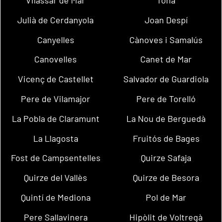
Julià de Cerdanyola
Joan Despí
Canyelles
Cànoves i Samalús
Canovelles
Canet de Mar
Vicenç de Castellet
Salvador de Guardiola
Pere de Vilamajor
Pere de Torelló
La Pobla de Claramunt
La Nou de Berguedà
La Llagosta
Fruitós de Bages
Fost de Campsentelles
Quirze Safaja
Quirze del Vallès
Quirze de Besora
Quintí de Mediona
Pol de Mar
Pere Sallavinera
Hipòlit de Voltregà