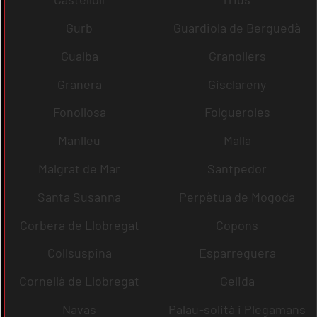
Gurb
Guardiola de Berguedà
Gualba
Granollers
Granera
Gisclareny
Fonollosa
Folgueroles
Manlleu
Malla
Malgrat de Mar
Santpedor
Santa Susanna
Perpètua de Mogoda
Corbera de Llobregat
Copons
Collsuspina
Esparreguera
Cornellà de Llobregat
Gelida
Navas
Palau-solità i Plegamans