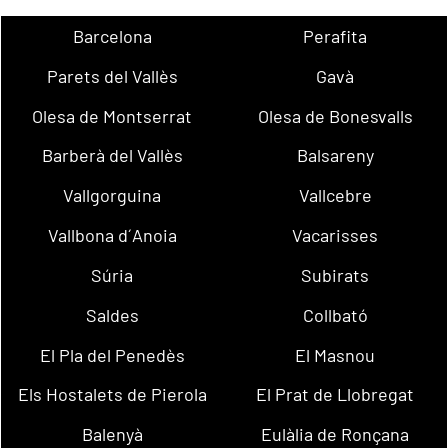
Barcelona
Perafita
Parets del Vallès
Gavà
Olesa de Montserrat
Olesa de Bonesvalls
Barberà del Vallès
Balsareny
Vallgorguina
Vallcebre
Vallbona d´Anoia
Vacarisses
Súria
Subirats
Saldes
Collbató
El Pla del Penedès
El Masnou
Els Hostalets de Pierola
El Prat de Llobregat
Balenyà
Eulàlia de Ronçana