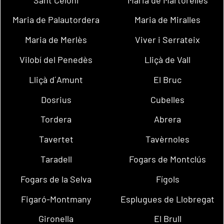
Maria de Palautordera
Maria de Miralles
Maria de Merlès
Viver i Serrateix
Vilobí del Penedès
Lliçà de Vall
Lliçà d´Amunt
El Bruc
Dosrius
Cubelles
Tordera
Abrera
Tavertet
Tavèrnoles
Taradell
Fogars de Montclús
Fogars de la Selva
Fígols
Figaró-Montmany
Esplugues de Llobregat
Gironella
El Brull