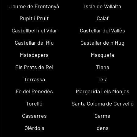
Jaume de Frontanyà
Iscle de Vallalta
Rupit i Pruit
Calaf
Castellbell i el Vilar
Castellar del Vallès
Castellar del Riu
Castellar de n´Hug
Matadepera
Masquefa
Els Prats de Rei
Tiana
Terrassa
Teià
Fe del Penedès
Margarida i els Monjos
Torelló
Santa Coloma de Cervelló
Casserres
Carme
Olèrdola
dena