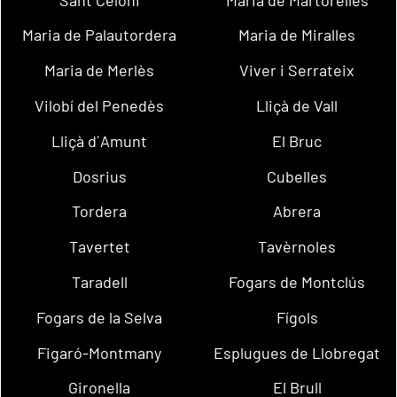
Maria de Palautordera
Maria de Miralles
Maria de Merlès
Viver i Serrateix
Vilobí del Penedès
Lliçà de Vall
Lliçà d´Amunt
El Bruc
Dosrius
Cubelles
Tordera
Abrera
Tavertet
Tavèrnoles
Taradell
Fogars de Montclús
Fogars de la Selva
Fígols
Figaró-Montmany
Esplugues de Llobregat
Gironella
El Brull