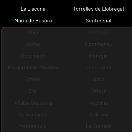
La Llacuna
Torrelles de Llobregat
Maria de Besora
Sentmenat
Gaià
Fontrubí
Jorba
Montmaneu
Montmajor
Montgat
Margarida de Montbui
Sobremunt
Sitges
Seva
Orpí
Oristà
Vilalba Sasserra
Veciana
Vallromanes
Vallirana
Montesquiu
La Granada