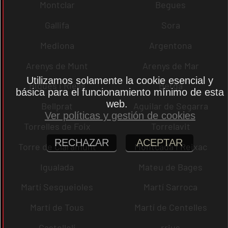
Montclar
Begues
Gallifa
Sora
Mediona
Argentona
Arenys de Munt
Arenys de Mar
Utilizamos solamente la cookie esencial y
Bigues i Riells
Berga
básica para el funcionamiento mínimo de esta
web.
Bellprat
Aguilar de Segarra
Ver políticas y gestión de cookies
Torrelles de Foix
Torrelavit
RECHAZAR
ACEPTAR
Torre de Claramunt
Montcada i Reixac
Igualada
Mateu de Bages
Martí Sesgueioles
Martí Sarroca
Martí de Tous
Martí de Centelles
Castellolí
rrius