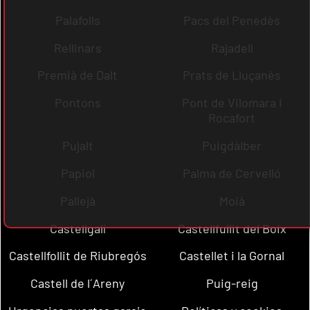
Palafolls
Pacs del Penedès
Rellinars
Rajadell
Premià de Dalt
Prats de Lluçanès
Pontons
Pont de Vilomara i
Rocafort
Pujalt
Puigdàlber
Papiol
Palma de Cervelló
Pallejà
Moià
Castellgalí
Castellfullit del Boix
Castellfollit de Riubregós
Castellet i la Gornal
Castell de l´Areny
Puig-reig