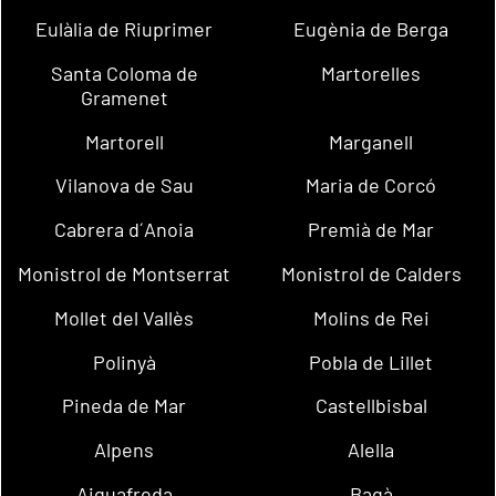
Eulàlia de Riuprimer
Eugènia de Berga
Santa Coloma de
Martorelles
Gramenet
Martorell
Marganell
Vilanova de Sau
Maria de Corcó
Cabrera d´Anoia
Premià de Mar
Monistrol de Montserrat
Monistrol de Calders
Mollet del Vallès
Molins de Rei
Polinyà
Pobla de Lillet
Pineda de Mar
Castellbisbal
Alpens
Alella
Aiguafreda
Bagà