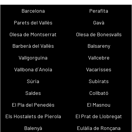
Barcelona
Perafita
Parets del Vallès
Gavà
Olesa de Montserrat
Olesa de Bonesvalls
Barberà del Vallès
Balsareny
Vallgorguina
Vallcebre
Vallbona d´Anoia
Vacarisses
Súria
Subirats
Saldes
Collbató
El Pla del Penedès
El Masnou
Els Hostalets de Pierola
El Prat de Llobregat
Balenyà
Eulàlia de Ronçana