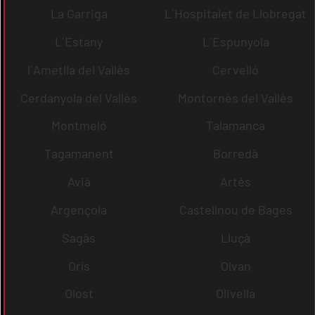
La Garriga
L´Hospitalet de Llobregat
L´Estany
L´Espunyola
l´Ametlla del Vallès
Cervelló
Cerdanyola del Vallès
Montornès del Vallès
Montmeló
Talamanca
Tagamanent
Borredà
Avià
Artés
Argençola
Castellnou de Bages
Sagàs
Lluçà
Orís
Olvan
Olost
Olivella