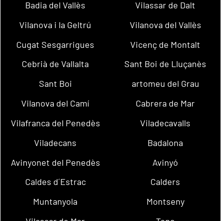
Badia del Vallès
Vilassar de Dalt
Vilanova i la Geltrú
Vilanova del Vallès
Cugat Sesgarrigues
Vicenç de Montalt
Cebrià de Vallalta
Sant Boi de Lluçanès
Sant Boi
artomeu del Grau
Vilanova del Camí
Cabrera de Mar
Vilafranca del Penedès
Viladecavalls
Viladecans
Badalona
Avinyonet del Penedès
Avinyó
Caldes d´Estrac
Calders
Muntanyola
Montseny
Vilassar de Mar
Tona