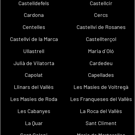
Castelldefels
Castellcir
Cardona
Cercs
Centelles
Castellví de Rosanes
Castellví de la Marca
Castellterçol
Ullastrell
Maria d´Oló
Julià de Vilatorta
Cardedeu
Capolat
Capellades
Llinars del Vallès
Les Masíes de Voltregà
Les Masies de Roda
Les Franqueses del Vallès
Les Cabanyes
La Roca del Vallès
La Quar
Sant Climent
Sant Celoni
Maria de Martorelles