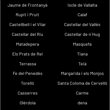
Jaume de Frontanyà
Iscle de Vallalta
Rupit i Pruit
Calaf
Castellbell i el Vilar
Castellar del Vallès
Castellar del Riu
Castellar de n´Hug
Matadepera
Masquefa
Els Prats de Rei
Tiana
Terrassa
Teià
Fe del Penedès
Margarida i els Monjos
Torelló
Santa Coloma de Cervelló
Casserres
Carme
Olèrdola
dena