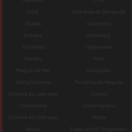
Gurb
Guardiola de Berguedà
Gualba
Granollers
Granera
Gisclareny
Fonollosa
Folgueroles
Manlleu
Malla
Malgrat de Mar
Santpedor
Santa Susanna
Perpètua de Mogoda
Corbera de Llobregat
Copons
Collsuspina
Esparreguera
Cornellà de Llobregat
Gelida
Navas
Palau-solità i Plegamans