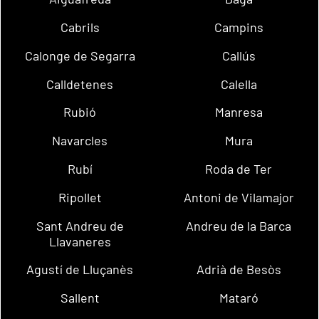
Cabrils
Campins
Calonge de Segarra
Callús
Calldetenes
Calella
Rubió
Manresa
Navarcles
Mura
Rubí
Roda de Ter
Ripollet
Antoni de Vilamajor
Sant Andreu de
Andreu de la Barca
Llavaneres
Agustí de Lluçanès
Adrià de Besòs
Sallent
Mataró