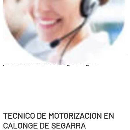
Persianas enrollables, Puertas correderas, Puertas
batientes, Puertas seccionales, Correderas automáticas
de cristal, Sistemas de anti-cizallamiento, Puertas
peatonales, Puertas basculantes, Puertas radio
frecuencia, Urgencias 24 horas, Mantenimiento de
parking
Servicio tecnico, expertos en automatismos y
puertas motorizadas en Calonge de Segarra
.
TECNICO DE MOTORIZACION EN
CALONGE DE SEGARRA