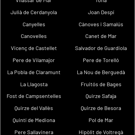
Julià de Cerdanyola
Joan Despí
Canyelles
Cànoves i Samalús
Canovelles
Canet de Mar
Vicenç de Castellet
Salvador de Guardiola
Pere de Vilamajor
Pere de Torelló
La Pobla de Claramunt
La Nou de Berguedà
La Llagosta
Fruitós de Bages
Fost de Campsentelles
Quirze Safaja
Quirze del Vallès
Quirze de Besora
Quintí de Mediona
Pol de Mar
Pere Sallavinera
Hipòlit de Voltregà