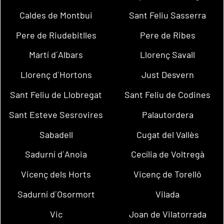
Caldes de Montbui
Sant Feliu Sasserra
Pere de Riudebitlles
Pere de Ribes
Martí d´Albars
Llorenç Savall
Llorenç d´Hortons
Just Desvern
Sant Feliu de Llobregat
Sant Feliu de Codines
Sant Esteve Sesrovires
Palautordera
Sabadell
Cugat del Vallès
Sadurní d´Anoia
Cecília de Voltregà
Vicenç dels Horts
Vicenç de Torelló
Sadurní d´Osormort
Vilada
Vic
Joan de Vilatorrada