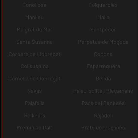
Fonollosa
Folgueroles
Manlleu
Malla
Malgrat de Mar
Santpedor
Santa Susanna
Perpètua de Mogoda
Corbera de Llobregat
Copons
Collsuspina
Esparreguera
Cornellà de Llobregat
Gelida
Navas
Palau-solità i Plegamans
Palafolls
Pacs del Penedès
Rellinars
Rajadell
Premià de Dalt
Prats de Lluçanès