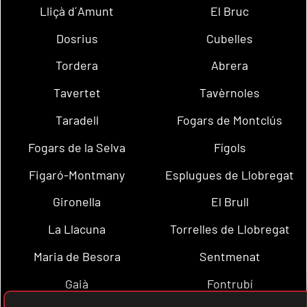
Lliçà d´Amunt
El Bruc
Dosrius
Cubelles
Tordera
Abrera
Tavertet
Tavèrnoles
Taradell
Fogars de Montclús
Fogars de la Selva
Fígols
Figaró-Montmany
Esplugues de Llobregat
Gironella
El Brull
La Llacuna
Torrelles de Llobregat
Maria de Besora
Sentmenat
Gaià
Fontrubí