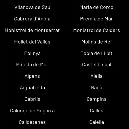
Vilanova de Sau
Maria de Corcó
Cabrera d´Anoia
Premià de Mar
Monistrol de Montserrat
Monistrol de Calders
Mollet del Vallès
Molins de Rei
Polinyà
Pobla de Lillet
Pineda de Mar
Castellbisbal
Alpens
Alella
Aiguafreda
Bagà
Cabrils
Campins
Calonge de Segarra
Callús
Calldetenes
Calella