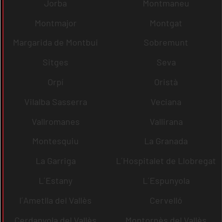
Jorba
Montmaneu
Montmajor
Montgat
Margarida de Montbui
Sobremunt
Sitges
Seva
Orpí
Oristà
Vilalba Sasserra
Veciana
Vallromanes
Vallirana
Montesquiu
La Granada
La Garriga
L´Hospitalet de Llobregat
L´Estany
L´Espunyola
l´Ametlla del Vallès
Cervelló
Cerdanyola del Vallès
Montornès del Vallès