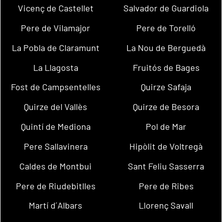
Vicenç de Castellet
Salvador de Guardiola
Pere de Vilamajor
Pere de Torelló
La Pobla de Claramunt
La Nou de Berguedà
La Llagosta
Fruitós de Bages
Fost de Campsentelles
Quirze Safaja
Quirze del Vallès
Quirze de Besora
Quintí de Mediona
Pol de Mar
Pere Sallavinera
Hipòlit de Voltregà
Caldes de Montbui
Sant Feliu Sasserra
Pere de Riudebitlles
Pere de Ribes
Martí d´Albars
Llorenç Savall