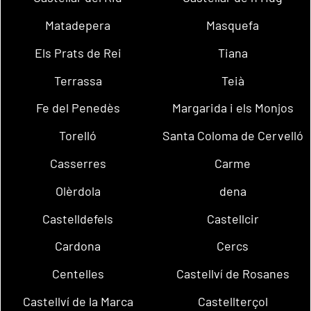
Matadepera
Masquefa
Els Prats de Rei
Tiana
Terrassa
Teià
Fe del Penedès
Margarida i els Monjos
Torelló
Santa Coloma de Cervelló
Casserres
Carme
Olèrdola
dena
Castelldefels
Castellcir
Cardona
Cercs
Centelles
Castellví de Rosanes
Castellví de la Marca
Castellterçol