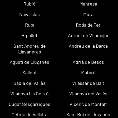
Rubió
Manresa
Navarcles
Mura
Rubí
Roda de Ter
Ripollet
Antoni de Vilamajor
Sant Andreu de
Andreu de la Barca
Llavaneres
Agustí de Lluçanès
Adrià de Besòs
Sallent
Mataró
Badia del Vallès
Vilassar de Dalt
Vilanova i la Geltrú
Vilanova del Vallès
Cugat Sesgarrigues
Vicenç de Montalt
Cebrià de Vallalta
Sant Boi de Lluçanès