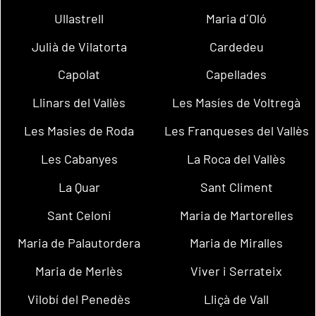
Ullastrell
Maria d´Oló
Julià de Vilatorta
Cardedeu
Capolat
Capellades
Llinars del Vallès
Les Masíes de Voltregà
Les Masies de Roda
Les Franqueses del Vallès
Les Cabanyes
La Roca del Vallès
La Quar
Sant Climent
Sant Celoni
Maria de Martorelles
Maria de Palautordera
Maria de Miralles
Maria de Merlès
Viver i Serrateix
Vilobí del Penedès
Lliçà de Vall