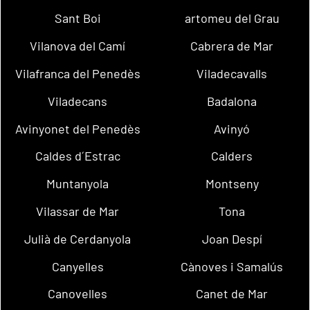
Sant Boi
artomeu del Grau
Vilanova del Camí
Cabrera de Mar
Vilafranca del Penedès
Viladecavalls
Viladecans
Badalona
Avinyonet del Penedès
Avinyó
Caldes d´Estrac
Calders
Muntanyola
Montseny
Vilassar de Mar
Tona
Julià de Cerdanyola
Joan Despí
Canyelles
Cànoves i Samalús
Canovelles
Canet de Mar