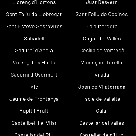
Llorenç d´Hortons
Just Desvern
Sant Feliu de Llobregat
Sant Feliu de Codines
Sant Esteve Sesrovires
Palautordera
Sabadell
Cugat del Vallès
Sadurní d´Anoia
Cecília de Voltregà
Vicenç dels Horts
Vicenç de Torelló
Sadurní d´Osormort
Vilada
Vic
Joan de Vilatorrada
Jaume de Frontanyà
Iscle de Vallalta
Rupit i Pruit
Calaf
Castellbell i el Vilar
Castellar del Vallès
Castellar del Riu
Castellar de n´Hug