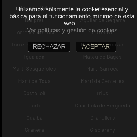
Bigues i Riells
Berga
Utilizamos solamente la cookie esencial y
básica para el funcionamiento mínimo de esta
Bellprat
Aguilar de Segarra
web.
Ver políticas y gestión de cookies
Torrelles de Foix
Torrelavit
Torre de Claramunt
Montcada i Reixac
RECHAZAR
ACEPTAR
Igualada
Mateu de Bages
Martí Sesgueioles
Martí Sarroca
Martí de Tous
Martí de Centelles
Castellolí
rrius
Gurb
Guardiola de Berguedà
Gualba
Granollers
Granera
Gisclareny