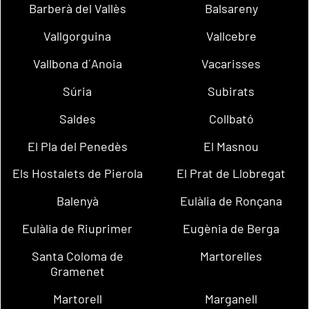
Barberà del Vallès
Balsareny
Vallgorguina
Vallcebre
Vallbona d´Anoia
Vacarisses
Súria
Subirats
Saldes
Collbató
El Pla del Penedès
El Masnou
Els Hostalets de Pierola
El Prat de Llobregat
Balenyà
Eulàlia de Ronçana
Eulàlia de Riuprimer
Eugènia de Berga
Santa Coloma de
Martorelles
Gramenet
Martorell
Marganell