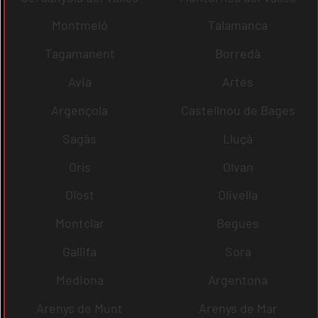
Montmeló
Talamanca
Tagamanent
Borredà
Avià
Artés
Argençola
Castellnou de Bages
Sagàs
Lluçà
Orís
Olvan
Olost
Olivella
Montclar
Begues
Gallifa
Sora
Mediona
Argentona
Arenys de Munt
Arenys de Mar