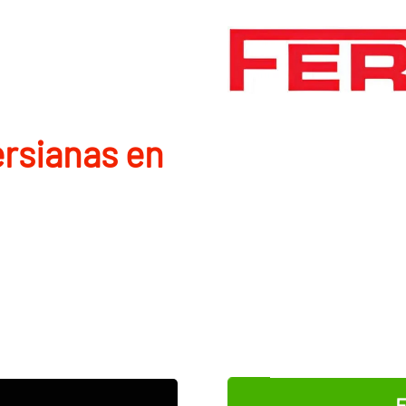
rsianas en
E