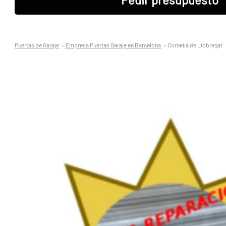
Puertas de Garaje
Empresa Puertas Garaje en Barcelona
Cornellà de Llobregat