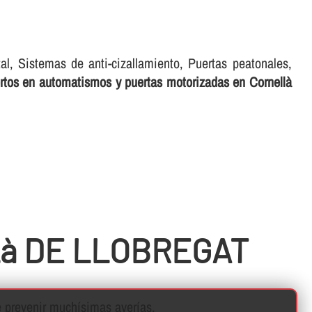
tal, Sistemas de anti-cizallamiento, Puertas peatonales,
ertos en automatismos y puertas motorizadas en Cornellà
Là DE LLOBREGAT
prevenir muchí­simas averí­as.