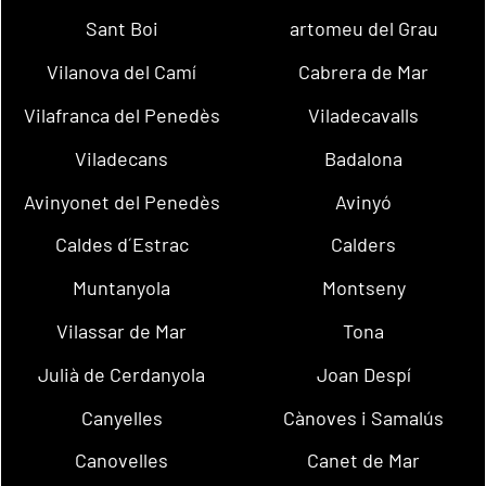
Sant Boi
artomeu del Grau
Vilanova del Camí
Cabrera de Mar
Vilafranca del Penedès
Viladecavalls
Viladecans
Badalona
Avinyonet del Penedès
Avinyó
Caldes d´Estrac
Calders
Muntanyola
Montseny
Vilassar de Mar
Tona
Julià de Cerdanyola
Joan Despí
Canyelles
Cànoves i Samalús
Canovelles
Canet de Mar