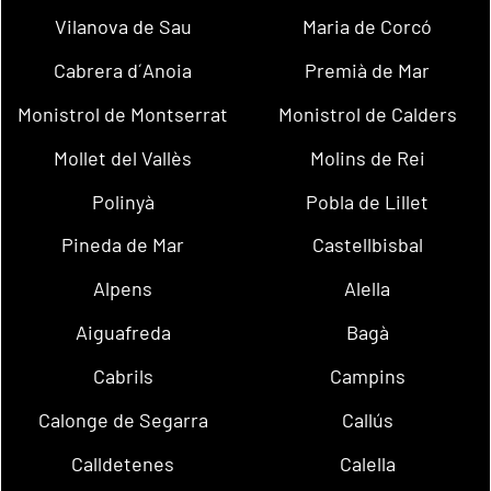
Vilanova de Sau
Maria de Corcó
Cabrera d´Anoia
Premià de Mar
Monistrol de Montserrat
Monistrol de Calders
Mollet del Vallès
Molins de Rei
Polinyà
Pobla de Lillet
Pineda de Mar
Castellbisbal
Alpens
Alella
Aiguafreda
Bagà
Cabrils
Campins
Calonge de Segarra
Callús
Calldetenes
Calella