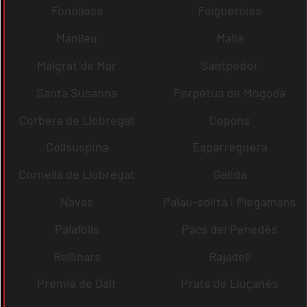
Fonollosa
Folgueroles
Manlleu
Malla
Malgrat de Mar
Santpedor
Santa Susanna
Perpètua de Mogoda
Corbera de Llobregat
Copons
Collsuspina
Esparreguera
Cornellà de Llobregat
Gelida
Navas
Palau-solità i Plegamans
Palafolls
Pacs del Penedès
Rellinars
Rajadell
Premià de Dalt
Prats de Lluçanès