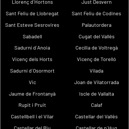
Llorenç d´Hortons
Just Desvern
Sant Feliu de Llobregat
Sant Feliu de Codines
Sant Esteve Sesrovires
Palautordera
Sabadell
Cugat del Vallès
Sadurní d´Anoia
Cecília de Voltregà
Vicenç dels Horts
Vicenç de Torelló
Sadurní d´Osormort
Vilada
Vic
Joan de Vilatorrada
Jaume de Frontanyà
Iscle de Vallalta
Rupit i Pruit
Calaf
Castellbell i el Vilar
Castellar del Vallès
Castellar del Riu
Castellar de n´Hug