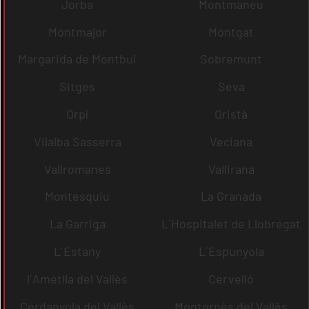
Jorba
Montmaneu
Montmajor
Montgat
Margarida de Montbui
Sobremunt
Sitges
Seva
Orpí
Oristà
Vilalba Sasserra
Veciana
Vallromanes
Vallirana
Montesquiu
La Granada
La Garriga
L´Hospitalet de Llobregat
L´Estany
L´Espunyola
l´Ametlla del Vallès
Cervelló
Cerdanyola del Vallès
Montornès del Vallès