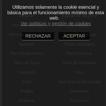
Bigues i Riells
Berga
Utilizamos solamente la cookie esencial y
básica para el funcionamiento mínimo de esta
Bellprat
Aguilar de Segarra
web.
Ver políticas y gestión de cookies
Torrelles de Foix
Torrelavit
Torre de Claramunt
Montcada i Reixac
RECHAZAR
ACEPTAR
Igualada
Mateu de Bages
Martí Sesgueioles
Martí Sarroca
Martí de Tous
Martí de Centelles
Castellolí
rrius
Gurb
Guardiola de Berguedà
Gualba
Granollers
Granera
Gisclareny