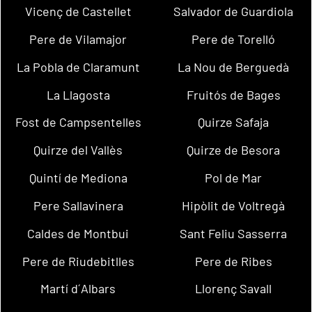
Vicenç de Castellet
Salvador de Guardiola
Pere de Vilamajor
Pere de Torelló
La Pobla de Claramunt
La Nou de Berguedà
La Llagosta
Fruitós de Bages
Fost de Campsentelles
Quirze Safaja
Quirze del Vallès
Quirze de Besora
Quintí de Mediona
Pol de Mar
Pere Sallavinera
Hipòlit de Voltregà
Caldes de Montbui
Sant Feliu Sasserra
Pere de Riudebitlles
Pere de Ribes
Martí d´Albars
Llorenç Savall