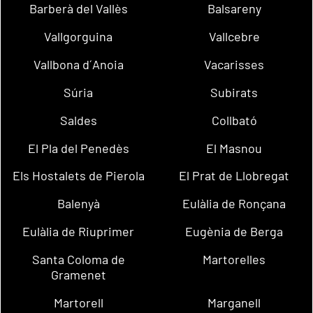
Barberà del Vallès
Balsareny
Vallgorguina
Vallcebre
Vallbona d´Anoia
Vacarisses
Súria
Subirats
Saldes
Collbató
El Pla del Penedès
El Masnou
Els Hostalets de Pierola
El Prat de Llobregat
Balenyà
Eulàlia de Ronçana
Eulàlia de Riuprimer
Eugènia de Berga
Santa Coloma de
Martorelles
Gramenet
Martorell
Marganell