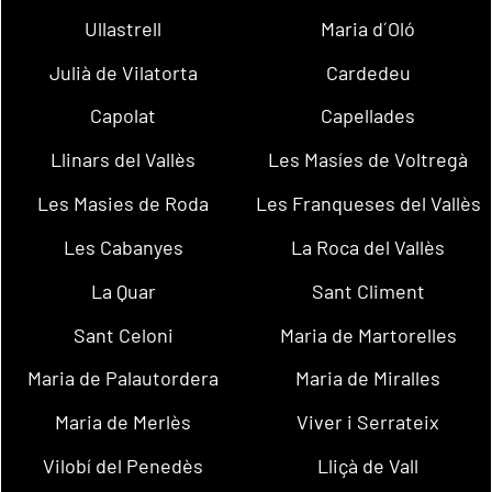
Ullastrell
Maria d´Oló
Julià de Vilatorta
Cardedeu
Capolat
Capellades
Llinars del Vallès
Les Masíes de Voltregà
Les Masies de Roda
Les Franqueses del Vallès
Les Cabanyes
La Roca del Vallès
La Quar
Sant Climent
Sant Celoni
Maria de Martorelles
Maria de Palautordera
Maria de Miralles
Maria de Merlès
Viver i Serrateix
Vilobí del Penedès
Lliçà de Vall