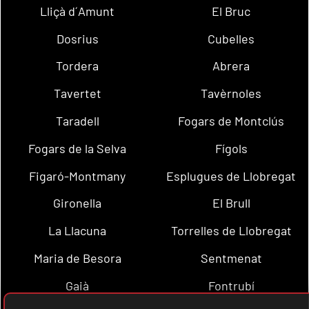
Lliçà d´Amunt
El Bruc
Dosrius
Cubelles
Tordera
Abrera
Tavertet
Tavèrnoles
Taradell
Fogars de Montclús
Fogars de la Selva
Fígols
Figaró-Montmany
Esplugues de Llobregat
Gironella
El Brull
La Llacuna
Torrelles de Llobregat
Maria de Besora
Sentmenat
Gaià
Fontrubí