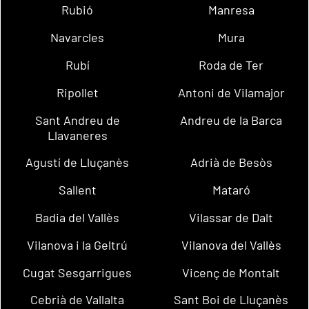
Rubió
Manresa
Navarcles
Mura
Rubí
Roda de Ter
Ripollet
Antoni de Vilamajor
Sant Andreu de
Andreu de la Barca
Llavaneres
Agustí de Lluçanès
Adrià de Besòs
Sallent
Mataró
Badia del Vallès
Vilassar de Dalt
Vilanova i la Geltrú
Vilanova del Vallès
Cugat Sesgarrigues
Vicenç de Montalt
Cebrià de Vallalta
Sant Boi de Lluçanès