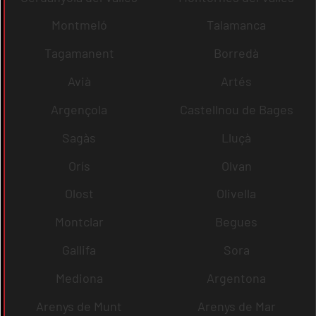
Montmeló
Talamanca
Tagamanent
Borredà
Avià
Artés
Argençola
Castellnou de Bages
Sagàs
Lluçà
Orís
Olvan
Olost
Olivella
Montclar
Begues
Gallifa
Sora
Mediona
Argentona
Arenys de Munt
Arenys de Mar