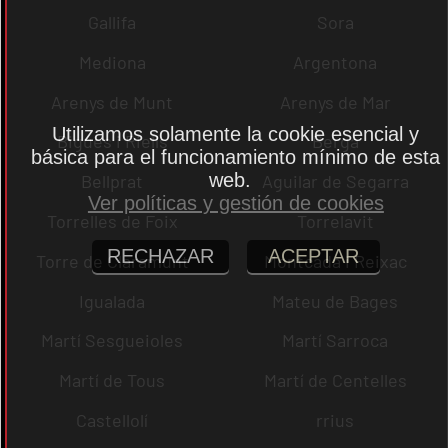
Gallifa
Sora
Mediona
Argentona
Arenys de Munt
Arenys de Mar
Utilizamos solamente la cookie esencial y
Bigues i Riells
Berga
básica para el funcionamiento mínimo de esta
web.
Bellprat
Aguilar de Segarra
Ver políticas y gestión de cookies
Torrelles de Foix
Torrelavit
RECHAZAR
ACEPTAR
Torre de Claramunt
Montcada i Reixac
Igualada
Mateu de Bages
Martí Sesgueioles
Martí Sarroca
Martí de Tous
Martí de Centelles
Castellolí
rrius