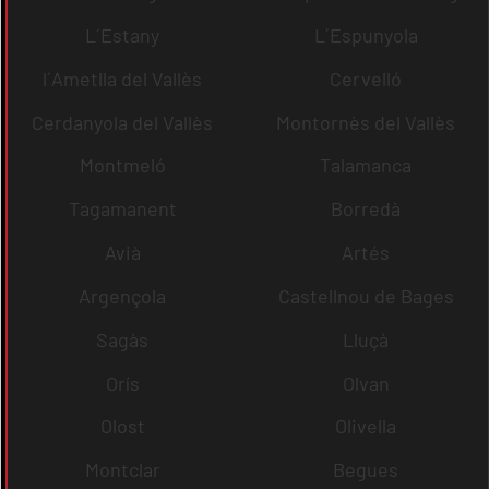
L´Estany
L´Espunyola
l´Ametlla del Vallès
Cervelló
Cerdanyola del Vallès
Montornès del Vallès
Montmeló
Talamanca
Tagamanent
Borredà
Avià
Artés
Argençola
Castellnou de Bages
Sagàs
Lluçà
Orís
Olvan
Olost
Olivella
Montclar
Begues