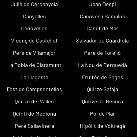
Julià de Cerdanyola
Joan Despí
Canyelles
Cànoves i Samalús
Canovelles
Canet de Mar
Vicenç de Castellet
Salvador de Guardiola
Pere de Vilamajor
Pere de Torelló
La Pobla de Claramunt
La Nou de Berguedà
La Llagosta
Fruitós de Bages
Fost de Campsentelles
Quirze Safaja
Quirze del Vallès
Quirze de Besora
Quintí de Mediona
Pol de Mar
Pere Sallavinera
Hipòlit de Voltregà