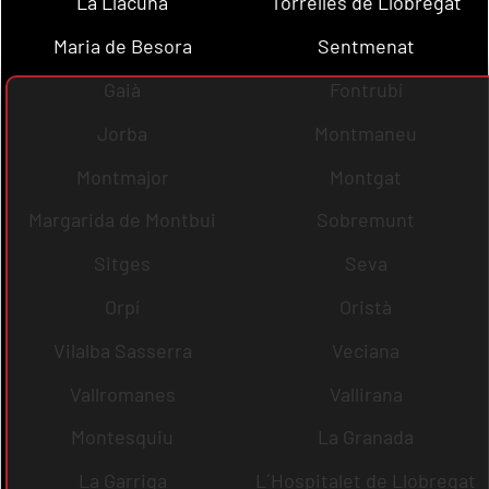
La Llacuna
Torrelles de Llobregat
Maria de Besora
Sentmenat
Gaià
Fontrubí
Jorba
Montmaneu
Montmajor
Montgat
Margarida de Montbui
Sobremunt
Sitges
Seva
Orpí
Oristà
Vilalba Sasserra
Veciana
Vallromanes
Vallirana
Montesquiu
La Granada
La Garriga
L´Hospitalet de Llobregat