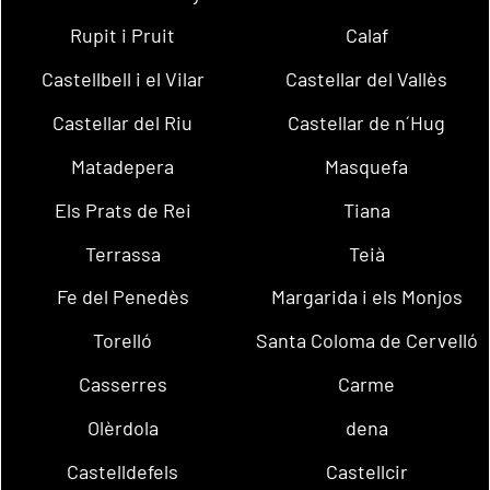
Rupit i Pruit
Calaf
Castellbell i el Vilar
Castellar del Vallès
Castellar del Riu
Castellar de n´Hug
Matadepera
Masquefa
Els Prats de Rei
Tiana
Terrassa
Teià
Fe del Penedès
Margarida i els Monjos
Torelló
Santa Coloma de Cervelló
Casserres
Carme
Olèrdola
dena
Castelldefels
Castellcir