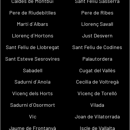
Caldes de Montbui
Sant Feliu Sasserra
Pere de Riudebitlles
Pere de Ribes
Martí d´Albars
Llorenç Savall
Llorenç d´Hortons
Just Desvern
Sant Feliu de Llobregat
Sant Feliu de Codines
Sant Esteve Sesrovires
Palautordera
Sabadell
Cugat del Vallès
Sadurní d´Anoia
Cecília de Voltregà
Vicenç dels Horts
Vicenç de Torelló
Sadurní d´Osormort
Vilada
Vic
Joan de Vilatorrada
Jaume de Frontanyà
Iscle de Vallalta