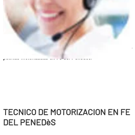
Persianas enrollables, Puertas correderas, Puertas
batientes, Puertas seccionales, Correderas automáticas
de cristal, Sistemas de anti-cizallamiento, Puertas
peatonales, Puertas basculantes, Puertas radio
frecuencia, Urgencias 24 horas, Mantenimiento de
parking
Servicio tecnico, expertos en automatismos y
puertas motorizadas en Fe del Penedès
.
TECNICO DE MOTORIZACION EN FE
DEL PENEDèS