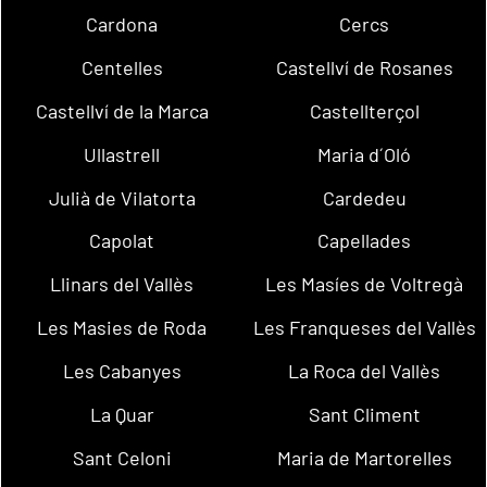
Cardona
Cercs
Centelles
Castellví de Rosanes
Castellví de la Marca
Castellterçol
Ullastrell
Maria d´Oló
Julià de Vilatorta
Cardedeu
Capolat
Capellades
Llinars del Vallès
Les Masíes de Voltregà
Les Masies de Roda
Les Franqueses del Vallès
Les Cabanyes
La Roca del Vallès
La Quar
Sant Climent
Sant Celoni
Maria de Martorelles