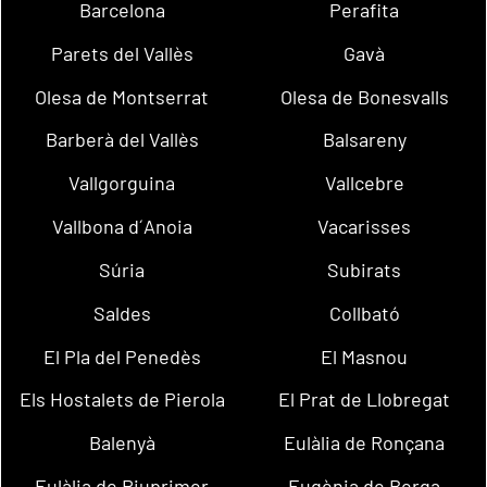
Barcelona
Perafita
Parets del Vallès
Gavà
Olesa de Montserrat
Olesa de Bonesvalls
Barberà del Vallès
Balsareny
Vallgorguina
Vallcebre
Vallbona d´Anoia
Vacarisses
Súria
Subirats
Saldes
Collbató
El Pla del Penedès
El Masnou
Els Hostalets de Pierola
El Prat de Llobregat
Balenyà
Eulàlia de Ronçana
Eulàlia de Riuprimer
Eugènia de Berga