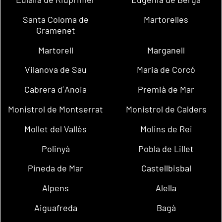
Santa Coloma de
Martorelles
Gramenet
Martorell
Marganell
Vilanova de Sau
Maria de Corcó
Cabrera d´Anoia
Premià de Mar
Monistrol de Montserrat
Monistrol de Calders
Mollet del Vallès
Molins de Rei
Polinyà
Pobla de Lillet
Pineda de Mar
Castellbisbal
Alpens
Alella
Aiguafreda
Bagà