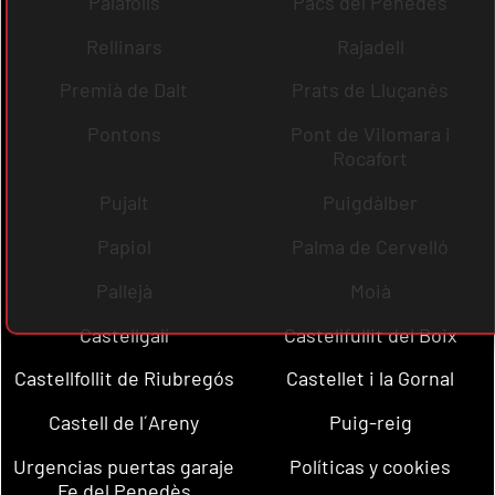
Palafolls
Pacs del Penedès
Rellinars
Rajadell
Premià de Dalt
Prats de Lluçanès
Pontons
Pont de Vilomara i
Rocafort
Pujalt
Puigdàlber
Papiol
Palma de Cervelló
Pallejà
Moià
Castellgalí
Castellfullit del Boix
Castellfollit de Riubregós
Castellet i la Gornal
Castell de l´Areny
Puig-reig
Urgencias puertas garaje
Políticas y cookies
Fe del Penedès