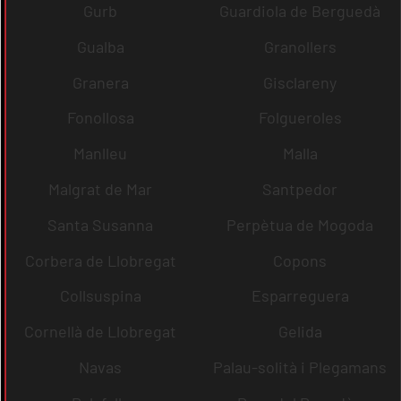
Gurb
Guardiola de Berguedà
Gualba
Granollers
Granera
Gisclareny
Fonollosa
Folgueroles
Manlleu
Malla
Malgrat de Mar
Santpedor
Santa Susanna
Perpètua de Mogoda
Corbera de Llobregat
Copons
Collsuspina
Esparreguera
Cornellà de Llobregat
Gelida
Navas
Palau-solità i Plegamans