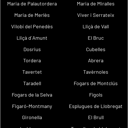
Maria de Palautordera
Maria de Miralles
Maria de Merlès
Viver i Serrateix
Vilobí del Penedès
Lliçà de Vall
Lliçà d´Amunt
El Bruc
Dosrius
Cubelles
Tordera
Abrera
Tavertet
Tavèrnoles
Taradell
Fogars de Montclús
Fogars de la Selva
Fígols
Figaró-Montmany
Esplugues de Llobregat
Gironella
El Brull