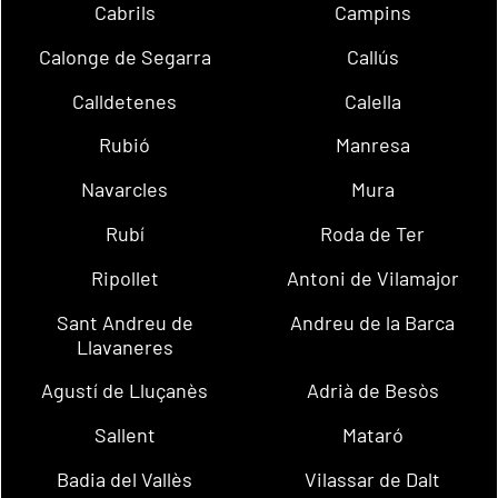
Cabrils
Campins
Calonge de Segarra
Callús
Calldetenes
Calella
Rubió
Manresa
Navarcles
Mura
Rubí
Roda de Ter
Ripollet
Antoni de Vilamajor
Sant Andreu de
Andreu de la Barca
Llavaneres
Agustí de Lluçanès
Adrià de Besòs
Sallent
Mataró
Badia del Vallès
Vilassar de Dalt