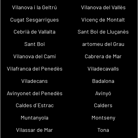
Vilanova i la Geltrú
Vilanova del Vallès
Cugat Sesgarrigues
Vicenç de Montalt
Cebrià de Vallalta
Sant Boi de Lluçanès
Sant Boi
artomeu del Grau
Vilanova del Camí
Cabrera de Mar
Vilafranca del Penedès
Viladecavalls
Viladecans
Badalona
Avinyonet del Penedès
Avinyó
Caldes d´Estrac
Calders
Muntanyola
Montseny
Vilassar de Mar
Tona