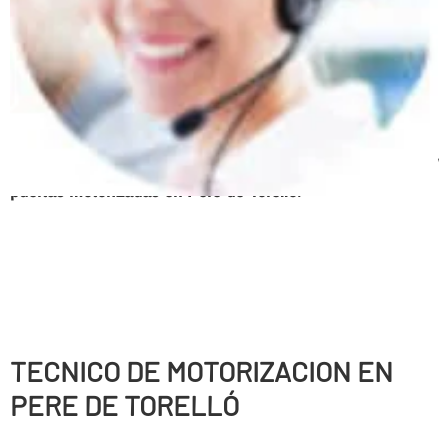
Persianas enrollables, Puertas correderas, Puertas
batientes, Puertas seccionales, Correderas automáticas
de cristal, Sistemas de anti-cizallamiento, Puertas
peatonales, Puertas basculantes, Puertas radio
frecuencia, Urgencias 24 horas, Mantenimiento de
parking
Servicio tecnico, expertos en automatismos y
puertas motorizadas en Pere de Torelló
.
TECNICO DE MOTORIZACION EN
PERE DE TORELLÓ