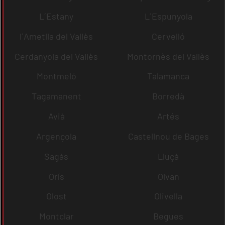
L´Estany
L´Espunyola
l´Ametlla del Vallès
Cervelló
Cerdanyola del Vallès
Montornès del Vallès
Montmeló
Talamanca
Tagamanent
Borredà
Avià
Artés
Argençola
Castellnou de Bages
Sagàs
Lluçà
Orís
Olvan
Olost
Olivella
Montclar
Begues