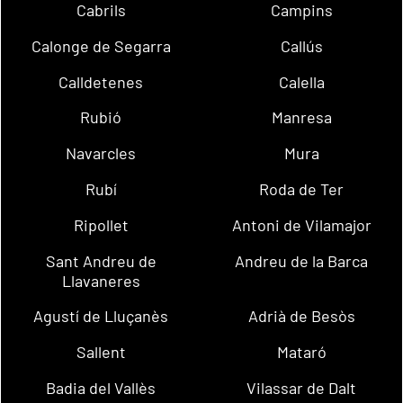
Cabrils
Campins
Calonge de Segarra
Callús
Calldetenes
Calella
Rubió
Manresa
Navarcles
Mura
Rubí
Roda de Ter
Ripollet
Antoni de Vilamajor
Sant Andreu de
Andreu de la Barca
Llavaneres
Agustí de Lluçanès
Adrià de Besòs
Sallent
Mataró
Badia del Vallès
Vilassar de Dalt