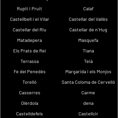
Rupit i Pruit
Calaf
Castellbell i el Vilar
Castellar del Vallès
Castellar del Riu
Castellar de n´Hug
Matadepera
Masquefa
Els Prats de Rei
Tiana
Terrassa
Teià
Fe del Penedès
Margarida i els Monjos
Torelló
Santa Coloma de Cervelló
Casserres
Carme
Olèrdola
dena
Castelldefels
Castellcir