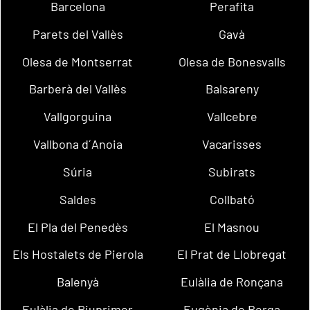
Barcelona
Perafita
Parets del Vallès
Gavà
Olesa de Montserrat
Olesa de Bonesvalls
Barberà del Vallès
Balsareny
Vallgorguina
Vallcebre
Vallbona d´Anoia
Vacarisses
Súria
Subirats
Saldes
Collbató
El Pla del Penedès
El Masnou
Els Hostalets de Pierola
El Prat de Llobregat
Balenyà
Eulàlia de Ronçana
Eulàlia de Riuprimer
Eugènia de Berga