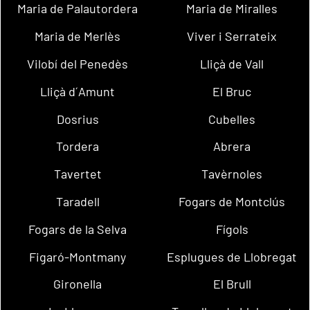
Maria de Palautordera
Maria de Miralles
Maria de Merlès
Viver i Serrateix
Vilobí del Penedès
Lliçà de Vall
Lliçà d´Amunt
El Bruc
Dosrius
Cubelles
Tordera
Abrera
Tavertet
Tavèrnoles
Taradell
Fogars de Montclús
Fogars de la Selva
Fígols
Figaró-Montmany
Esplugues de Llobregat
Gironella
El Brull