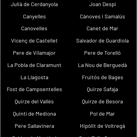
Julià de Cerdanyola
Joan Despí
Canyelles
Cànoves i Samalús
Canovelles
Canet de Mar
Vicenç de Castellet
Salvador de Guardiola
Pere de Vilamajor
Pere de Torelló
La Pobla de Claramunt
La Nou de Berguedà
La Llagosta
Fruitós de Bages
Fost de Campsentelles
Quirze Safaja
Quirze del Vallès
Quirze de Besora
Quintí de Mediona
Pol de Mar
Pere Sallavinera
Hipòlit de Voltregà