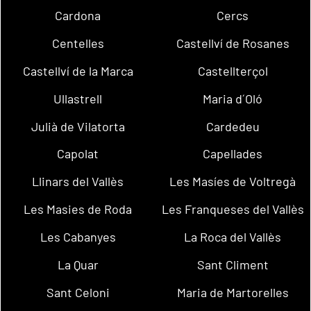
Cardona
Cercs
Centelles
Castellví de Rosanes
Castellví de la Marca
Castellterçol
Ullastrell
Maria d´Oló
Julià de Vilatorta
Cardedeu
Capolat
Capellades
Llinars del Vallès
Les Masíes de Voltregà
Les Masies de Roda
Les Franqueses del Vallès
Les Cabanyes
La Roca del Vallès
La Quar
Sant Climent
Sant Celoni
Maria de Martorelles