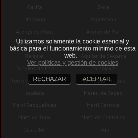
Gallifa
Sora
Mediona
Argentona
Arenys de Munt
Arenys de Mar
Utilizamos solamente la cookie esencial y
Bigues i Riells
Berga
básica para el funcionamiento mínimo de esta
web.
Bellprat
Aguilar de Segarra
Ver políticas y gestión de cookies
Torrelles de Foix
Torrelavit
RECHAZAR
ACEPTAR
Torre de Claramunt
Montcada i Reixac
Igualada
Mateu de Bages
Martí Sesgueioles
Martí Sarroca
Martí de Tous
Martí de Centelles
Castellolí
rrius