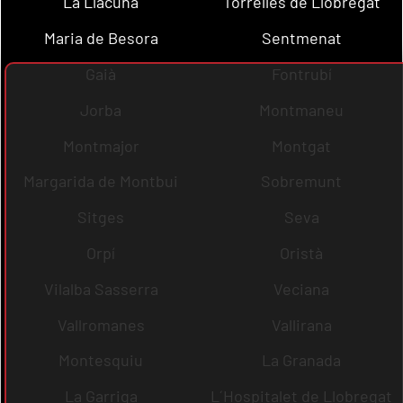
La Llacuna
Torrelles de Llobregat
Maria de Besora
Sentmenat
Gaià
Fontrubí
Jorba
Montmaneu
Montmajor
Montgat
Margarida de Montbui
Sobremunt
Sitges
Seva
Orpí
Oristà
Vilalba Sasserra
Veciana
Vallromanes
Vallirana
Montesquiu
La Granada
La Garriga
L´Hospitalet de Llobregat