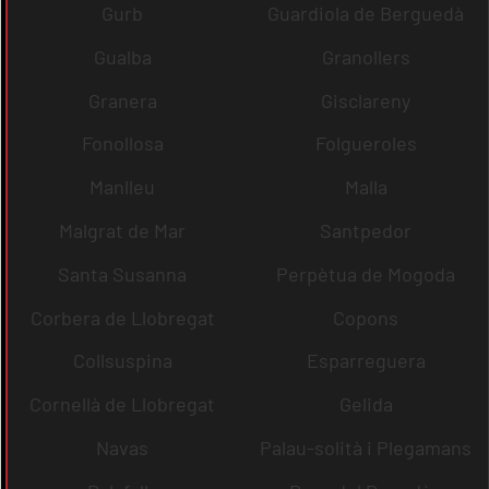
Gurb
Guardiola de Berguedà
Gualba
Granollers
Granera
Gisclareny
Fonollosa
Folgueroles
Manlleu
Malla
Malgrat de Mar
Santpedor
Santa Susanna
Perpètua de Mogoda
Corbera de Llobregat
Copons
Collsuspina
Esparreguera
Cornellà de Llobregat
Gelida
Navas
Palau-solità i Plegamans