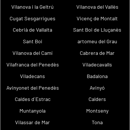
Vilanova i la Geltrú
Vilanova del Vallès
Cugat Sesgarrigues
Vicenç de Montalt
Cebrià de Vallalta
Sant Boi de Lluçanès
Sant Boi
artomeu del Grau
Vilanova del Camí
Cabrera de Mar
Vilafranca del Penedès
Viladecavalls
Viladecans
Badalona
Avinyonet del Penedès
Avinyó
Caldes d´Estrac
Calders
Muntanyola
Montseny
Vilassar de Mar
Tona