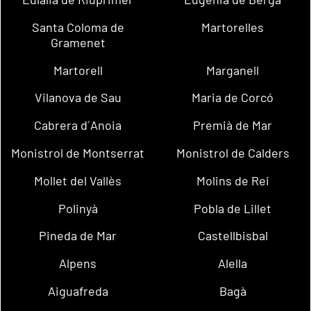
Santa Coloma de
Martorelles
Gramenet
Martorell
Marganell
Vilanova de Sau
Maria de Corcó
Cabrera d´Anoia
Premià de Mar
Monistrol de Montserrat
Monistrol de Calders
Mollet del Vallès
Molins de Rei
Polinyà
Pobla de Lillet
Pineda de Mar
Castellbisbal
Alpens
Alella
Aiguafreda
Bagà