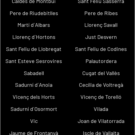
Caldes de Montbui
Sant Feliu Sasserra
Pere de Riudebitlles
Pere de Ribes
Martí d´Albars
Llorenç Savall
Llorenç d´Hortons
Just Desvern
Sant Feliu de Llobregat
Sant Feliu de Codines
Sant Esteve Sesrovires
Palautordera
Sabadell
Cugat del Vallès
Sadurní d´Anoia
Cecília de Voltregà
Vicenç dels Horts
Vicenç de Torelló
Sadurní d´Osormort
Vilada
Vic
Joan de Vilatorrada
Jaume de Frontanyà
Iscle de Vallalta