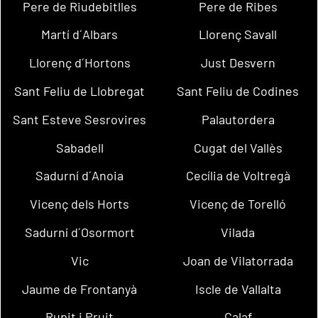
Pere de Riudebitlles
Pere de Ribes
Martí d´Albars
Llorenç Savall
Llorenç d´Hortons
Just Desvern
Sant Feliu de Llobregat
Sant Feliu de Codines
Sant Esteve Sesrovires
Palautordera
Sabadell
Cugat del Vallès
Sadurní d´Anoia
Cecília de Voltregà
Vicenç dels Horts
Vicenç de Torelló
Sadurní d´Osormort
Vilada
Vic
Joan de Vilatorrada
Jaume de Frontanyà
Iscle de Vallalta
Rupit i Pruit
Calaf