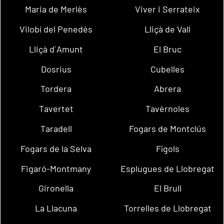
Maria de Merlès
Viver i Serrateix
Vilobí del Penedès
Lliçà de Vall
Lliçà d´Amunt
El Bruc
Dosrius
Cubelles
Tordera
Abrera
Tavertet
Tavèrnoles
Taradell
Fogars de Montclús
Fogars de la Selva
Fígols
Figaró-Montmany
Esplugues de Llobregat
Gironella
El Brull
La Llacuna
Torrelles de Llobregat