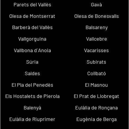
Parets del Vallès
Gavà
Olesa de Montserrat
Olesa de Bonesvalls
Barberà del Vallès
Balsareny
Vallgorguina
Vallcebre
Vallbona d´Anoia
Vacarisses
Súria
Subirats
Saldes
Collbató
El Pla del Penedès
El Masnou
Els Hostalets de Pierola
El Prat de Llobregat
Balenyà
Eulàlia de Ronçana
Eulàlia de Riuprimer
Eugènia de Berga