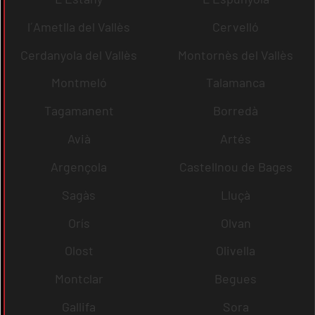
l´Ametlla del Vallès
Cervelló
Cerdanyola del Vallès
Montornès del Vallès
Montmeló
Talamanca
Tagamanent
Borredà
Avià
Artés
Argençola
Castellnou de Bages
Sagàs
Lluçà
Orís
Olvan
Olost
Olivella
Montclar
Begues
Gallifa
Sora