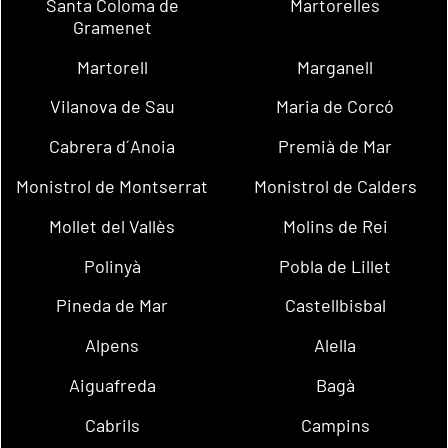
Santa Coloma de
Martorelles
Gramenet
Martorell
Marganell
Vilanova de Sau
Maria de Corcó
Cabrera d´Anoia
Premià de Mar
Monistrol de Montserrat
Monistrol de Calders
Mollet del Vallès
Molins de Rei
Polinyà
Pobla de Lillet
Pineda de Mar
Castellbisbal
Alpens
Alella
Aiguafreda
Bagà
Cabrils
Campins