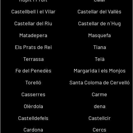
Castellbell i el Vilar
Castellar del Vallès
Castellar del Riu
Castellar de n´Hug
Matadepera
Masquefa
Els Prats de Rei
Tiana
Terrassa
Teià
Fe del Penedès
Margarida i els Monjos
Torelló
Santa Coloma de Cervelló
Casserres
Carme
Olèrdola
dena
Castelldefels
Castellcir
Cardona
Cercs