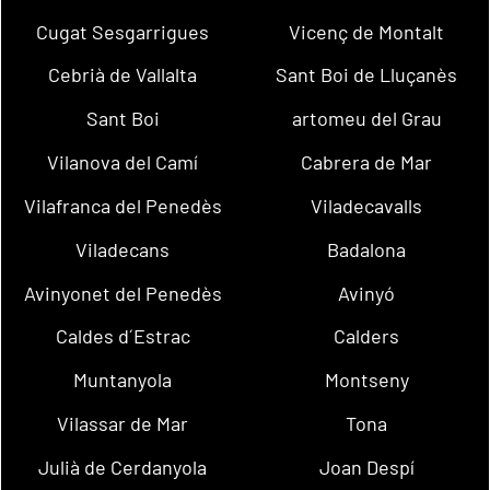
Cugat Sesgarrigues
Vicenç de Montalt
Cebrià de Vallalta
Sant Boi de Lluçanès
Sant Boi
artomeu del Grau
Vilanova del Camí
Cabrera de Mar
Vilafranca del Penedès
Viladecavalls
Viladecans
Badalona
Avinyonet del Penedès
Avinyó
Caldes d´Estrac
Calders
Muntanyola
Montseny
Vilassar de Mar
Tona
Julià de Cerdanyola
Joan Despí