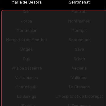
Maria de Besora
Sentmenat
Gaià
Fontrubí
Jorba
Montmaneu
Montmajor
Montgat
Margarida de Montbui
Sobremunt
Sitges
Seva
Orpí
Oristà
Vilalba Sasserra
Veciana
Vallromanes
Vallirana
Montesquiu
La Granada
La Garriga
L´Hospitalet de Llobregat
L´Estany
L´Espunyola