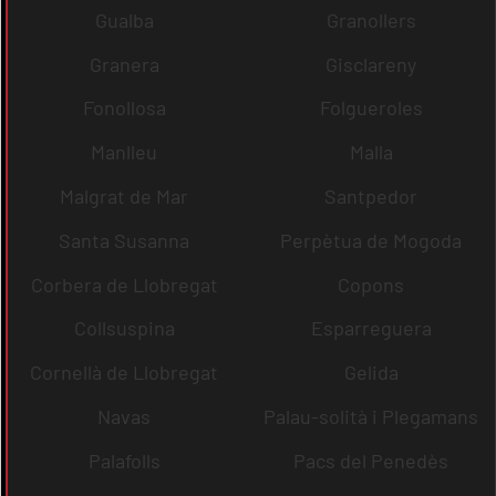
Gualba
Granollers
Granera
Gisclareny
Fonollosa
Folgueroles
Manlleu
Malla
Malgrat de Mar
Santpedor
Santa Susanna
Perpètua de Mogoda
Corbera de Llobregat
Copons
Collsuspina
Esparreguera
Cornellà de Llobregat
Gelida
Navas
Palau-solità i Plegamans
Palafolls
Pacs del Penedès