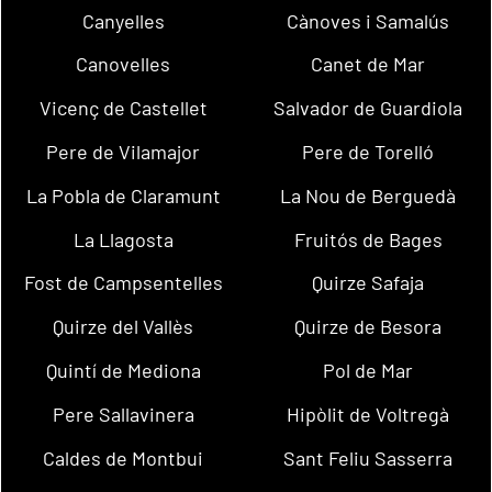
Canyelles
Cànoves i Samalús
Canovelles
Canet de Mar
Vicenç de Castellet
Salvador de Guardiola
Pere de Vilamajor
Pere de Torelló
La Pobla de Claramunt
La Nou de Berguedà
La Llagosta
Fruitós de Bages
Fost de Campsentelles
Quirze Safaja
Quirze del Vallès
Quirze de Besora
Quintí de Mediona
Pol de Mar
Pere Sallavinera
Hipòlit de Voltregà
Caldes de Montbui
Sant Feliu Sasserra