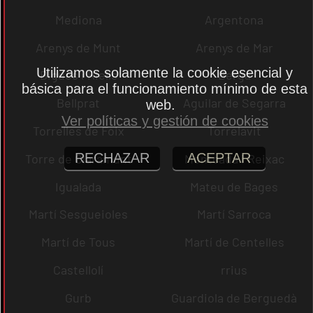
Mediona
Argentona
Arenys de Munt
Arenys de Mar
Utilizamos solamente la cookie esencial y
Bigues i Riells
Berga
básica para el funcionamiento mínimo de esta
Bellprat
Aguilar de Segarra
web.
Ver políticas y gestión de cookies
Torrelles de Foix
Torrelavit
RECHAZAR
ACEPTAR
Torre de Claramunt
Montcada i Reixac
Igualada
Mateu de Bages
Martí Sesgueioles
Martí Sarroca
Martí de Tous
Martí de Centelles
Castellolí
rrius
Gurb
Guardiola de Berguedà