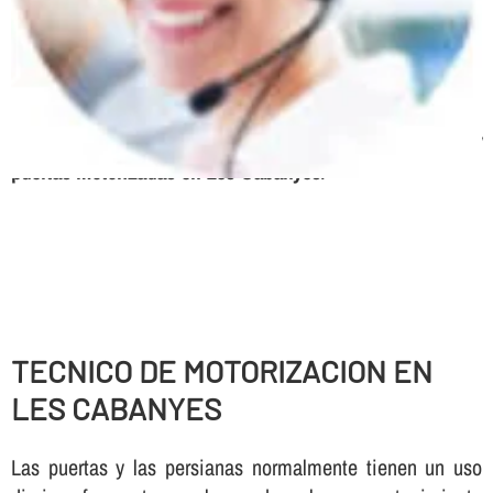
batientes, Puertas seccionales, Correderas automáticas
de cristal, Sistemas de anti-cizallamiento, Puertas
peatonales, Puertas basculantes, Puertas radio
frecuencia, Urgencias 24 horas, Mantenimiento de
parking
Servicio tecnico, expertos en automatismos y
puertas motorizadas en Les Cabanyes
.
TECNICO DE MOTORIZACION EN
LES CABANYES
Las puertas y las persianas normalmente tienen un uso