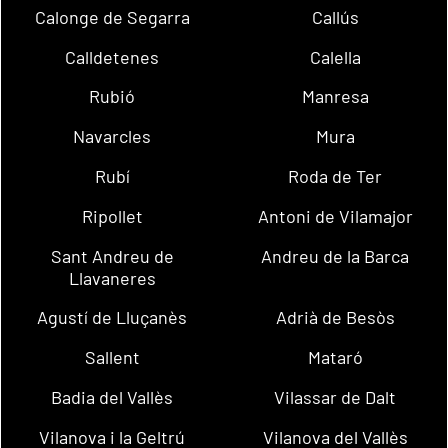
Calonge de Segarra
Callús
Calldetenes
Calella
Rubió
Manresa
Navarcles
Mura
Rubí
Roda de Ter
Ripollet
Antoni de Vilamajor
Sant Andreu de
Andreu de la Barca
Llavaneres
Agustí de Lluçanès
Adrià de Besòs
Sallent
Mataró
Badia del Vallès
Vilassar de Dalt
Vilanova i la Geltrú
Vilanova del Vallès